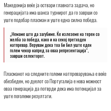
Македонија веќе ја оствари главната задача, но
генерацијата има шанса турнирот да го заврши со
уште подобар пласман и уште една силна победа.
„Немаме што да загубиме. Ќе излеземе на терен со
желба за победа, како и на секој претходен
натпревар. Верувам дека тоа би бил уште еден
голем чекор напред за оваа репрезентација“,
заврши селекторот.
Пласманот на следните големи натпреварувања е веќе
обезбеден, но дуелот со Португалија е нова можност
оваа генерација да потврди дека има потенцијал за
уште поголеми резултати.