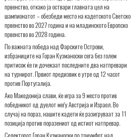
првенство, откако ја оствари главната цел на
шампионатот – обезбеди место на кадетското Светско
првенство во 2027 година и на младинското Европско
првенство во 2028 година.
По важната победа над Фарските Острови,
избраниците на Горан Кузманоски сега без голем
притисок ќе ги дочекаат последните два натпревари
на турнирот. Првиот предизвик е утре од 12 часот
против Португалија.
Ако Македонија слави, ќе игра за 9 место против
победникот од дуелот меѓу Австрија и Израел. Во
случај на пораз, нашите кадети ќе разигруваат за 11
позиција против поразениот од истиот натпревар.
Селекторот Горан Кузманоски по триумфот над