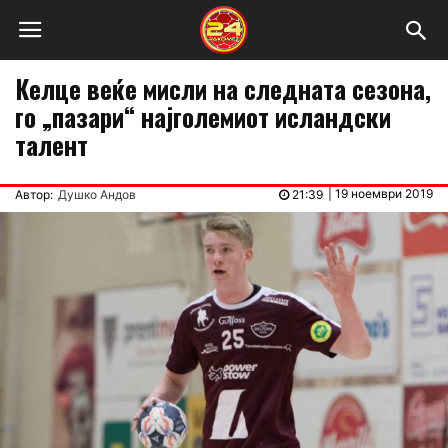
Келце веќе мисли на следната сезона,
го „пазари“ најголемиот исландски
талент
|
19 ноември 2019
Автор:
Душко Андов
21:39