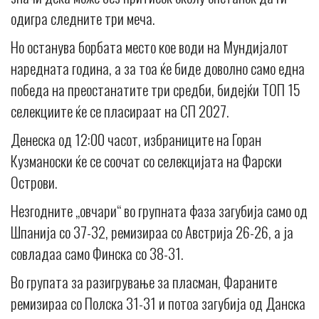
одигра следните три меча.
Но останува борбата место кое води на Мундијалот
наредната година, а за тоа ќе биде доволно само една
победа на преостанатите три средби, бидејќи ТОП 15
селекциите ќе се пласираат на СП 2027.
Денеска од 12:00 часот, избраниците на Горан
Кузманоски ќе се соочат со селекцијата на Фарски
Острови.
Незгодните „овчари“ во групната фаза загубија само од
Шпанија со 37-32, ремизираа со Австрија 26-26, а ја
совладаа само Финска со 38-31.
Во групата за разигрување за пласман, Фараните
ремизираа со Полска 31-31 и потоа загубија од Данска