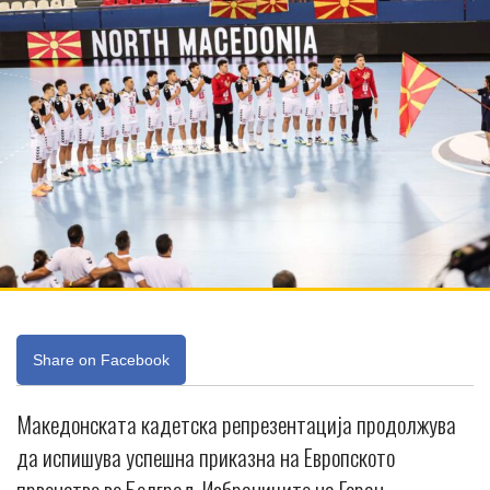
Share on Facebook
Македонската кадетска репрезентација продолжува
да испишува успешна приказна на Европското
првенство во Белград. Избраниците на Горан