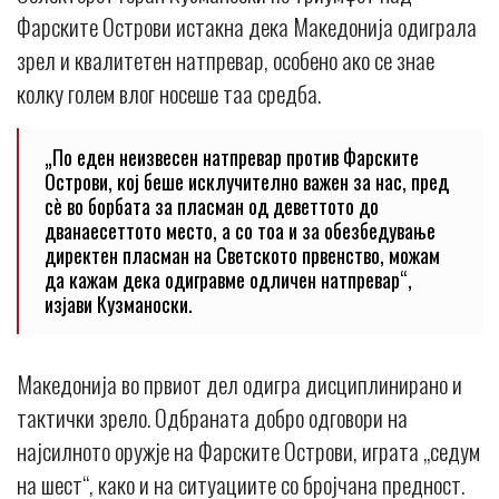
Фарските Острови истакна дека Македонија одиграла
зрел и квалитетен натпревар, особено ако се знае
колку голем влог носеше таа средба.
„По еден неизвесен натпревар против Фарските
Острови, кој беше исклучително важен за нас, пред
сè во борбата за пласман од деветтото до
дванаесеттото место, а со тоа и за обезбедување
директен пласман на Светското првенство, можам
да кажам дека одигравме одличен натпревар“,
изјави Кузманоски.
Македонија во првиот дел одигра дисциплинирано и
тактички зрело. Одбраната добро одговори на
најсилното оружје на Фарските Острови, играта „седум
на шест“, како и на ситуациите со бројчана предност.