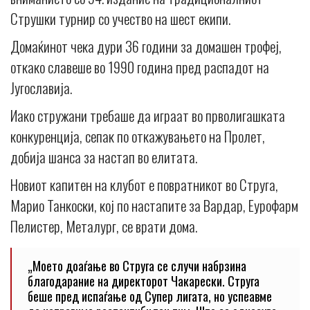
Струшки турнир со учество на шест екипи.
Домаќинот чека дури 36 години за домашен трофеј,
откако славеше во 1990 година пред распадот на
Југославија.
Иако стружани требаше да играат во прволигашката
конкуренција, сепак по откажувањето на Пролет,
добија шанса за настап во елитата.
Новиот капитен на клубот е повратникот во Струга,
Марио Танкоски, кој по настапите за Вардар, Еурофарм
Пелистер, Металург, се врати дома.
„Моето доаѓање во Струга се случи набрзина
благодарание на директорот Чакарески. Струга
беше пред испаѓање од Супер лигата, но успеавме