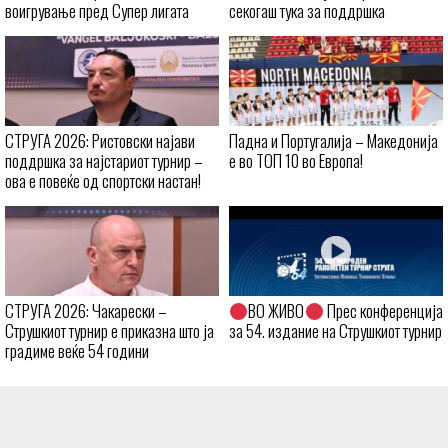
воигрување пред Супер лигата
секогаш тука за поддршка
СТРУГА 2026: Ристовски најави
Падна и Португалија – Македонија
поддршка за најстариот турнир –
е во ТОП 10 во Европа!
ова е повеќе од спортски настан!
СТРУГА 2026: Чакарески –
ВО ЖИВО
Прес конференција
Струшкиот турнир е приказна што ја
за 54. издание на Струшкиот турнир
градиме веќе 54 години