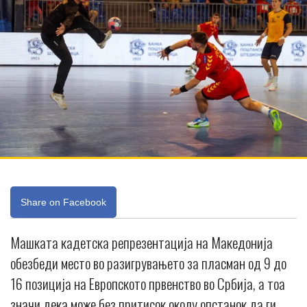
Share on Facebook
Машката кадетска репрезентација на Македонија
обезбеди место во разигрувањето за пласман од 9 до
16 позиција на Европското првенство во Србија, а тоа
значи дека може без притисок околу опстанок да ги