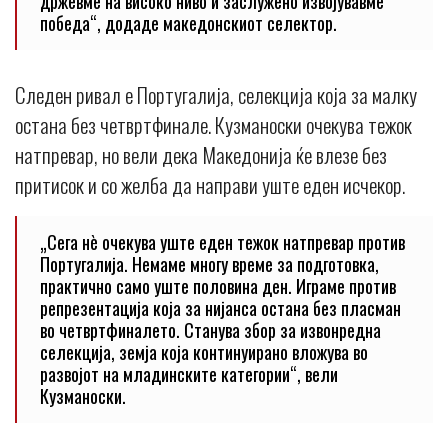
држевме на високо ниво и заслужено извојувавме
победа“, додаде македонскиот селектор.
Следен ривал е Португалија, селекција која за малку
остана без четвртфинале. Кузманоски очекува тежок
натпревар, но вели дека Македонија ќе влезе без
притисок и со желба да направи уште еден исчекор.
„Сега нè очекува уште еден тежок натпревар против
Португалија. Немаме многу време за подготовка,
практично само уште половина ден. Играме против
репрезентација која за нијанса остана без пласман
во четвртфиналето. Станува збор за извонредна
селекција, земја која континуирано вложува во
развојот на младинските категории“, вели
Кузманоски.