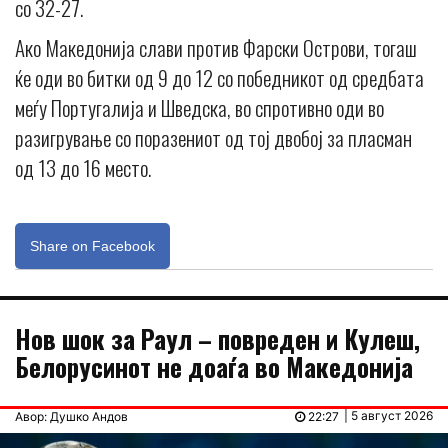
со 32-27.
Ако Македонија слави против Фарски Острови, тогаш
ќе оди во битки од 9 до 12 со победникот од средбата
меѓу Португалија и Шведска, во спротивно оди во
разигрување со поразениот од тој двобој за пласман
од 13 до 16 место.
Share on Facebook
Нов шок за Раул – повреден и Кулеш,
Белорусинот не доаѓа во Македонија
| 5 август 2026
Авор: Душко Андов
22:27