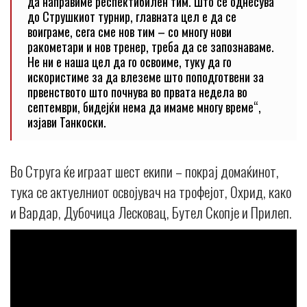
да направиме респектибилен тим. Што се однесува
до Струшкиот турнир, главната цел е да се
воиграме, сега сме нов тим – со многу нови
ракометари и нов тренер, треба да се запознаваме.
Не ни е наша цел да го освоиме, туку да го
искористиме за да влеземе што поподготвени за
првенството што почнува во првата недела во
септември, бидејќи нема да имаме многу време“,
изјави Танкоски.
Во Струга ќе играат шест екипи – покрај домаќинот,
тука се актуелниот освојувач на трофејот, Охрид, како
и Вардар, Дубочица Лесковац, Бутел Скопје и Прилеп.