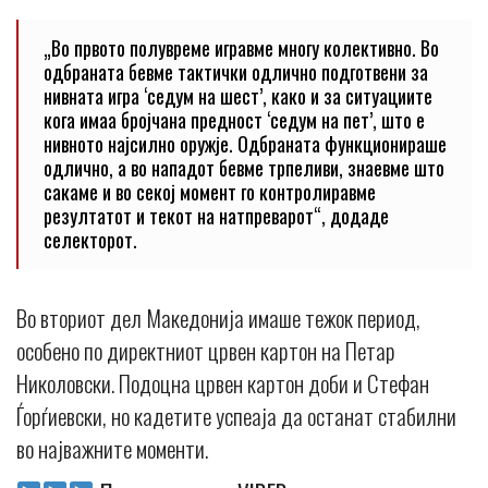
„Во првото полувреме игравме многу колективно. Во
одбраната бевме тактички одлично подготвени за
нивната игра ‘седум на шест’, како и за ситуациите
кога имаа бројчана предност ‘седум на пет’, што е
нивното најсилно оружје. Одбраната функционираше
одлично, а во нападот бевме трпеливи, знаевме што
сакаме и во секој момент го контролиравме
резултатот и текот на натпреварот“, додаде
селекторот.
Во вториот дел Македонија имаше тежок период,
особено по директниот црвен картон на Петар
Николовски. Подоцна црвен картон доби и Стефан
Ѓорѓиевски, но кадетите успеаја да останат стабилни
во најважните моменти.