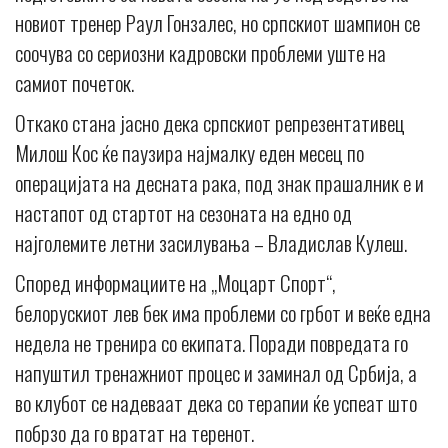
новиот тренер Раул Гонзалес, но српскиот шампион се
соочува со сериозни кадровски проблеми уште на
самиот почеток.
Откако стана јасно дека српскиот репрезентативец
Милош Кос ќе паузира најмалку еден месец по
операцијата на десната рака, под знак прашалник е и
настапот од стартот на сезоната на едно од
најголемите летни засилувања – Владислав Кулеш.
Според информациите на „Моцарт Спорт“,
белорускиот лев бек има проблеми со грбот и веќе една
недела не тренира со екипата. Поради повредата го
напуштил тренажниот процес и заминал од Србија, а
во клубот се надеваат дека со терапии ќе успеат што
побрзо да го вратат на теренот.