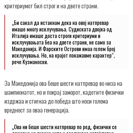
критериумот бил строг и на двете страни.
„Би сакал да истакнам дека на овој натпревар
имаше многу исклучувања. Судиската двојка од
Италија имаше доста строги критериуми и
исклучувањата беа на двете страни, не само за
Македонија. И Фарските Острови имаа голем број
исклучувања. Но, на крајот покажавме карактер“,
рече Кузманоски.
За Македонија ова беше шести натпревар во низа на
шампионатот, но и покрај заморот, кадетите физички
издржаа и стигнаа до победа што носи голема
вредност за оваа генерација.
„Ова ни беше шести натпревар по ред, физички се