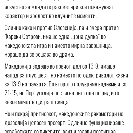
искуство за младите ракометари кои покажуваат
карактер и зрелост во клучните моменти.
Слично како и против Словенија, па и вчера против
Фарски Острови, имаше една „црна дупка“ во
македонската игра и наместо мирна завршница,
мораше да се решава во драма.
Македонија водеше во првиот дел со 13-8, имаше
напад за плус шест, но наместо погодок, ривалот казни
за 13-9 на паузата. Во второто полувреме водевме и со
21-15, но Португалија постигна пет гола по ред и го
внесе мечот во „игра по жица“.
Но и покрај притисокот, македонските ракометари не
дозволија целосен пресврт. Одлично функционираше
соработката со пикерите, важни голови постигнаа