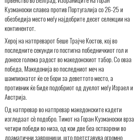
Кузманоски славеа против Португалија со 26-25 и
обезбедија место меѓу најдобрите десет селекции на
континентот.
Херој на натпреварот беше Трајче Костов, кој во
последните секунди го постигна победничкиот гол и
донесе голема радост во македонскиот табор. Со оваа
победа, Македонија во последниот меч на
шампионатот ќе се бори за деветтото место, а
противник ќе биде подобриот од дуелот меѓу Израел и
Австрија.
Од натпревар во натпревар македонските кадети
изгледаат сè подобро. Тимот на Горан Кузманоски врза
четири победи во низа, од кои две беа остварени во
драматични завршници, што претставува огромно