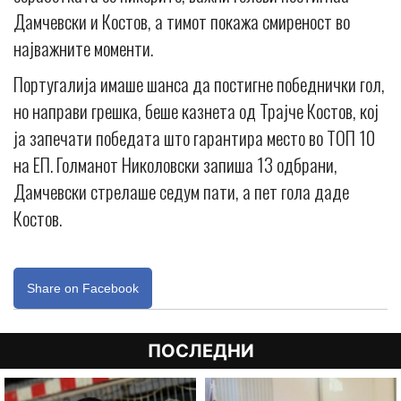
Дамчевски и Костов, а тимот покажа смиреност во
најважните моменти.
Португалија имаше шанса да постигне победнички гол,
но направи грешка, беше казнета од Трајче Костов, кој
ја запечати победата што гарантира место во ТОП 10
на ЕП. Голманот Николовски запиша 13 одбрани,
Дамчевски стрелаше седум пати, а пет гола даде
Костов.
Share on Facebook
ПОСЛЕДНИ