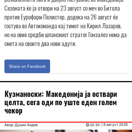
Сезоната ќе ја отвори на 23 август со меч во Битола
против Еурофарм Пелистер, додека на 26 август ќе
гостува во Автокоманда кај тимот на Кирил Лазаров,
но на овие средби шпанскиот стратег Гонзалез нема да
смета на своите два нови адути.
Share on Facebook
Кузманоски: Македонија ја оствари
целта, сега оди по уште еден голем
чекор
| 6 август 2026
Авор: Душко Андов
20:30