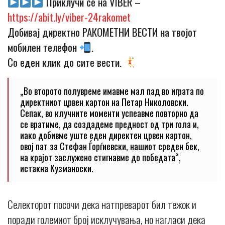
Приклучи се на VIBER –
https://abit.ly/viber-24rakomet
Добивај директно РАКОМЕТНИ ВЕСТИ на твојот
мобилен телефон
.
Со еден клик до сите вести.
„Во второто полувреме имавме мал пад во играта по
директниот црвен картон на Петар Николовски.
Сепак, во клучните моменти успеавме повторно да
се вратиме, да создадеме предност од три гола и,
иако добивме уште еден директен црвен картон,
овој пат за Стефан Ѓорѓиевски, нашиот среден бек,
на крајот заслужено стигнавме до победата“,
истакна Кузманоски.
Селекторот посочи дека натпреварот бил тежок и
поради големиот број исклучувања, но нагласи дека