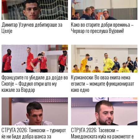
Димитар Узунчев дебитираше за
Kaко во старите добри времиња –
Целје
Червар го преслуша Вујовиќ!
Французите го убедиле да дојде во
Кузманоски: Во оваа екипа нема
Скопје – Фадуил откри што му
егоисти – момците функционираат
кажале за Вардар
како едно
СТРУГА 2026: Танкоски – турнирот
СТРУГА 2026: Тасевски –
ќе ни биде добра шанса за
Македонската куќа на ракометот е