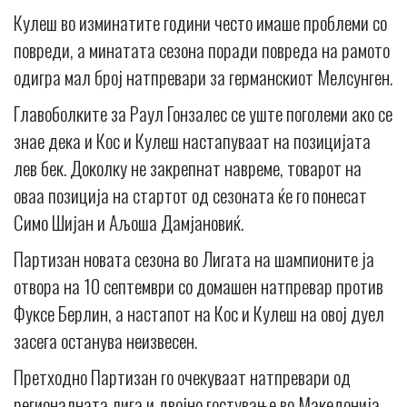
Кулеш во изминатите години често имаше проблеми со
повреди, а минатата сезона поради повреда на рамото
одигра мал број натпревари за германскиот Мелсунген.
Главоболките за Раул Гонзалес се уште поголеми ако се
знае дека и Кос и Кулеш настапуваат на позицијата
лев бек. Доколку не закрепнат навреме, товарот на
оваа позиција на стартот од сезоната ќе го понесат
Симо Шијан и Аљоша Дамјановиќ.
Партизан новата сезона во Лигата на шампионите ја
отвора на 10 септември со домашен натпревар против
Фуксе Берлин, а настапот на Кос и Кулеш на овој дуел
засега останува неизвесен.
Претходно Партизан го очекуваат натпревари од
регионалната лига и двојно гостување во Македонија.