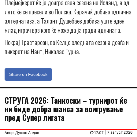
Плејмејкерот ќе ја доигра оваа сезона на Исланд, а од
лето ќе се пресели во Полска. Карачиќ добива одлична
алтернатива, а Талант Душебаев добива уште еден
млад играч врз кого ќе може да ја гради иднината.
Покрај Трастарсон, во Келце следната сезона доаѓа и
пикерот на Нант, Николас Турна.
Share on Facebook
СТРУГА 2026: Танкоски – турнирот ќе
ни биде добра шанса за воигрување
пред Супер лигата
| 7 август 2026
Авор: Душко Андов
17:07