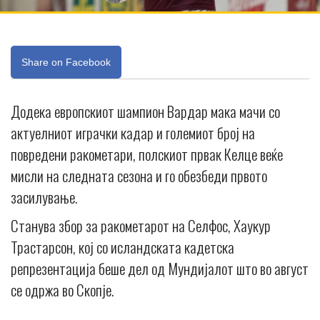
Share on Facebook
Додека европскиот шампион Вардар мака мачи со
актуелниот играчки кадар и големиот број на
повредени ракометари, полскиот првак Келце веќе
мисли на следната сезона и го обезбеди првото
засилување.
Станува збор за ракометарот на Селфос, Хаукур
Трастарсон, кој со исландската кадетска
репрезентација беше дел од Мундијалот што во август
се одржа во Скопје.