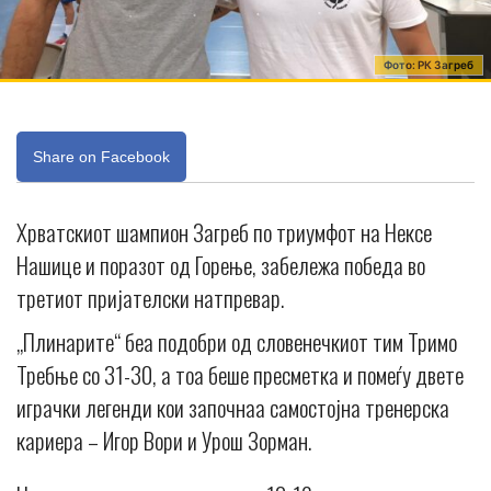
Фото: РК Загреб
Share on Facebook
Хрватскиот шампион Загреб по триумфот на Нексе
Нашице и поразот од Горење, забележа победа во
третиот пријателски натпревар.
„Плинарите“ беа подобри од словенечкиот тим Тримо
Требње со 31-30, а тоа беше пресметка и помеѓу двете
играчки легенди кои започнаа самостојна тренерска
кариера – Игор Вори и Урош Зорман.