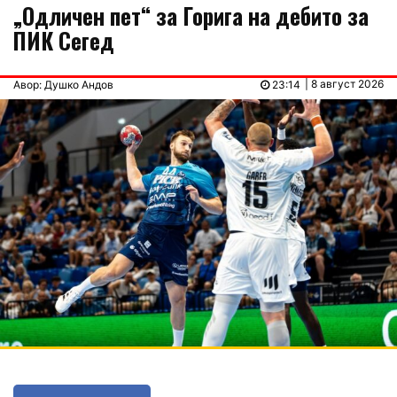
„Одличен пет“ за Горига на дебито за
ПИК Сегед
| 8 август 2026
Авор: Душко Андов
23:14