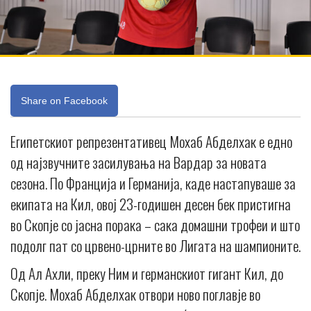
Share on Facebook
Египетскиот репрезентативец Мохаб Абделхак е едно
од најзвучните засилувања на Вардар за новата
сезона. По Франција и Германија, каде настапуваше за
екипата на Кил, овој 23-годишен десен бек пристигна
во Скопје со јасна порака – сака домашни трофеи и што
подолг пат со црвено-црните во Лигата на шампионите.
Од Ал Ахли, преку Ним и германскиот гигант Кил, до
Скопје. Мохаб Абделхак отвори ново поглавје во