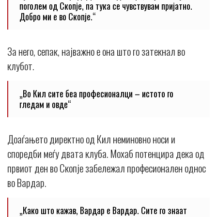
поголем од Скопје, па тука се чувствувам пријатно.
Добро ми е во Скопје.“
За него, сепак, најважно е она што го затекнал во
клубот.
„Во Кил сите беа професионалци – истото го
гледам и овде“
Доаѓањето директно од Кил неминовно носи и
споредби меѓу двата клуба. Мохаб потенцира дека од
првиот ден во Скопје забележал професионален однос
во Вардар.
„Како што кажав, Вардар е Вардар. Сите го знаат