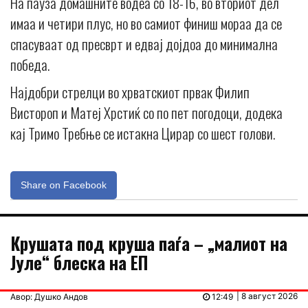
На пауза домашните водеа со 18-16, во вториот дел
имаа и четири плус, но во самиот финиш мораа да се
спасуваат од пресврт и едвај дојдоа до минимална
победа.
Најдобри стрелци во хрватскиот првак Филип
Вистороп и Матеј Хрстиќ со по пет погодоци, додека
кај Тримо Требње се истакна Цирар со шест голови.
Share on Facebook
Крушата под круша паѓа – „малиот на
Јуле“ блеска на ЕП
| 8 август 2026
Авор: Душко Андов
12:49