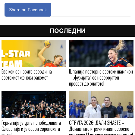
Share on Facebook
ПОСЛЕДНИ
Еве кои се новите ѕвезди на
Шпанија повторно светски шампион
светскиот женски ракомет
– „фуријата“ со неверојатен
пресврт до златото!
Германија ја урна непобедливата
СТРУГА 2026: ДАЛИ ЗНАЕТЕ –
Словенија и ја освои европската
Домашните играчи имаат освоено
круна!
најмалку 11 индивидуални награди!