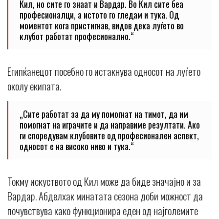
Кил, но сите го знаат и Вардар. Во Кил сите беа
професионалци, а истото го гледам и тука. Од
моментот кога пристигнав, видов дека луѓето во
клубот работат професионално.“
Египќанецот посебно го истакнува односот на луѓето
околу екипата.
„Сите работат за да му помогнат на тимот, да им
помогнат на играчите и да направиме резултати. Ако
ги споредувам клубовите од професионален аспект,
односот е на високо ниво и тука.“
Токму искуството од Кил може да биде значајно и за
Вардар. Абделхак минатата сезона доби можност да
почувствува како функционира еден од најголемите