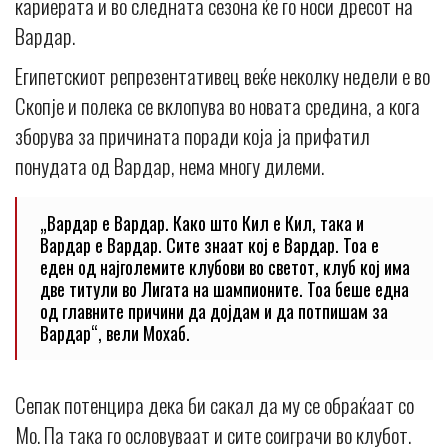
кариерата и во следната сезона ќе го носи дресот на
Вардар.
Египетскиот репрезентативец веќе неколку недели е во
Скопје и полека се вклопува во новата средина, а кога
зборува за причината поради која ја прифатил
понудата од Вардар, нема многу дилеми.
„Вардар е Вардар. Како што Кил е Кил, така и
Вардар е Вардар. Сите знаат кој е Вардар. Тоа е
еден од најголемите клубови во светот, клуб кој има
две титули во Лигата на шампионите. Тоа беше една
од главните причини да дојдам и да потпишам за
Вардар“, вели Мохаб.
Сепак потенцира дека би сакал да му се обраќаат со
Мо. Па така го ословуваат и сите соиграчи во клубот.