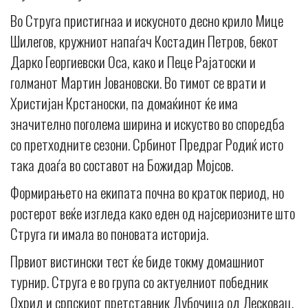
Во Струга пристигнаа и искусното десно крило Мице
Шилегов, кружниот напаѓач Костадин Петров, бекот
Дарко Георгиевски Оса, како и Пеце Рајатоски и
голманот Мартин Јовановски. Во тимот се врати и
Христијан Крстаноски, па домаќинот ќе има
значително поголема ширина и искуство во споредба
со претходните сезони. Србинот Предраг Родиќ исто
така доаѓа во составот на Божидар Мојсов.
Формирањето на екипата почна во краток период, но
ростерот веќе изгледа како еден од најсериозните што
Струга ги имала во поновата историја.
Првиот вистински тест ќе биде токму домашниот
турнир. Струга е во група со актуелниот победник
Охрид и српскиот претставник Дубочица од Лесковац.