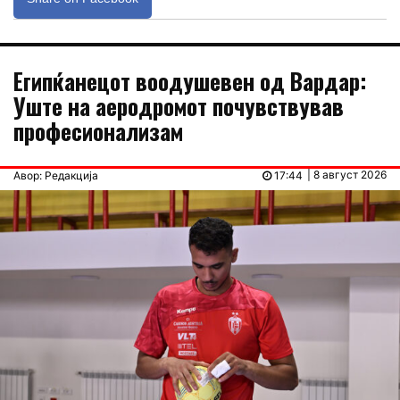
Египќанецот воодушевен од Вардар:
Уште на аеродромот почувствував
професионализам
| 8 август 2026
Авор: Редакција
17:44