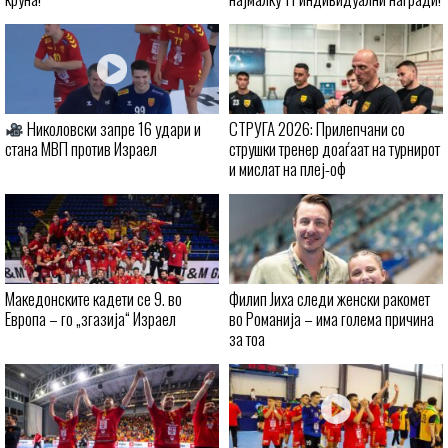
Николовски запре 16 удари и
СТРУГА 2026: Прилепчани со
стана МВП против Израел
струшки тренер доаѓаат на турнирот
и мислат на плеј-оф
Македонските кадети се 9. во
Филип Јиха следи женски ракомет
Европа – го „згазија“ Израел
во Романија – има голема причина
за тоа