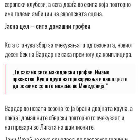
европски клубови, а сега доаѓа во екипа која повторно
има големи амбиции на европската сцена.
Јасна цел – сите домашни трофеи
Кога станува збор за очекувањата од сезоната, новиот
десен бек на Вардар не сака премногу да комплицира.
„Ги сакаме сите македонски трофеи. Имаме
првенство, Куп и други натпреварувања и наша цел е
да освоиме се што можеме во Македонија.“
Вардар во новата сезона ќе ја брани двојната круна, а
покрај домашните обврски повторно го очекуваат и
натпревари во Лигата на шампионите.
Таму Мохаб не сака однапред да поставува граници.