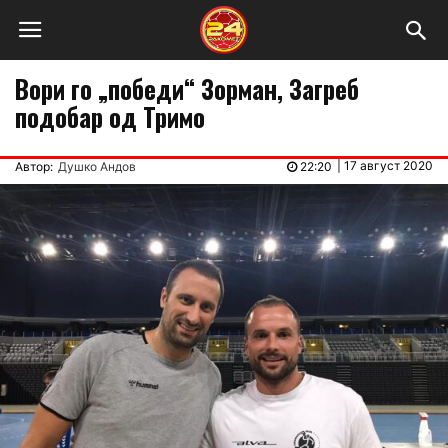
Вори го „победи“ Зорман, Загреб
подобар од Тримо
|
17 август 2020
Автор:
Душко Андов
22:20