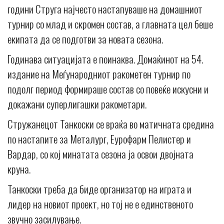
години Струга најчесто настапуваше на домашниот
турнир со млад и скромен состав, а главната цел беше
екипата да се подготви за новата сезона.
Годинава ситуацијата е поинаква. Домаќинот на 54.
издание на Меѓународниот ракометен турнир по
подолг период формираше состав со повеќе искусни и
докажани суперлигашки ракометари.
Стружанецот Танкоски се враќа во матичната средина
по настапите за Металург, Еурофарм Пелистер и
Вардар, со кој минатата сезона ја освои двојната
круна.
Танкоски треба да биде организатор на играта и
лидер на новиот проект, но тој не е единственото
звучно засилување.