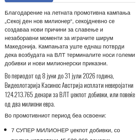
Благодарение на летната промотивна кампања
„Секој ден нов милионер“, секојдневно се
создаваа нови причини за славење и
незаборавни моменти за играчите ширум
Македонија. Кампањата уште еднаш потврди
дека возбудата на ВЛТ терминалите носи големи
добивки и нови милионерски приказни.
Во периодот од 8 јуни до 31 јули 2026 година,
Видеолотарија Касинос Австрија исплати неверојатни
124.213.765 денари за ВЛТ џекпот добивки, или повеќе
од два милиони евра.
Во промотивниот период беа освоени:
7 СУПЕР МИЛИОНЕР џекпот добивки, со