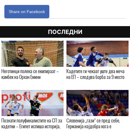
Share on Facebook
ПОСЛЕДНИ
Неготинци полека се екипираат –
Кадетите ги чекаат уште два меча
камбек на Орхан Емини
на ЕП – следува борба за 9 место
Познати полуфиналистите на СП за
Словенија „гази“ се пред себе,
кадетки – Египет испиша историја,
Германија најдобра кога е