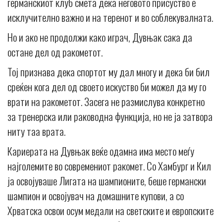
германскиот клуб смета дека неговото присуство е
исклучително важно и на теренот и во соблекувалната.
Но и ако не продолжи како играч, Дувњак сака да
остане дел од ракометот.
Тој признава дека спортот му дал многу и дека би бил
среќен кога дел од своето искуство би можел да му го
врати на ракометот. Засега не размислува конкретно
за тренерска или раководна функција, но не ја затвора
ниту таа врата.
Кариерата на Дувњак веќе одамна има место меѓу
најголемите во современиот ракомет. Со Хамбург и Кил
ја освојуваше Лигата на шампионите, беше германски
шампион и освојувач на домашните купови, а со
Хрватска освои осум медали на светските и европските