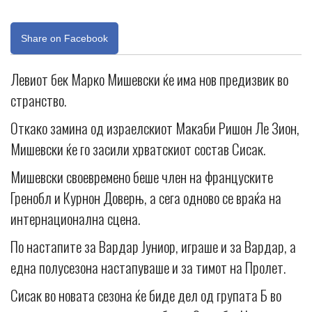
Share on Facebook
Левиот бек Марко Мишевски ќе има нов предизвик во
странство.
Откако замина од израелскиот Макаби Ришон Ле Зион,
Мишевски ќе го засили хрватскиот состав Сисак.
Мишевски своевремено беше член на француските
Гренобл и Курнон Доверњ, а сега одново се враќа на
интернационална сцена.
По настапите за Вардар Јуниор, играше и за Вардар, а
една полусезона настапуваше и за тимот на Пролет.
Сисак во новата сезона ќе биде дел од групата Б во