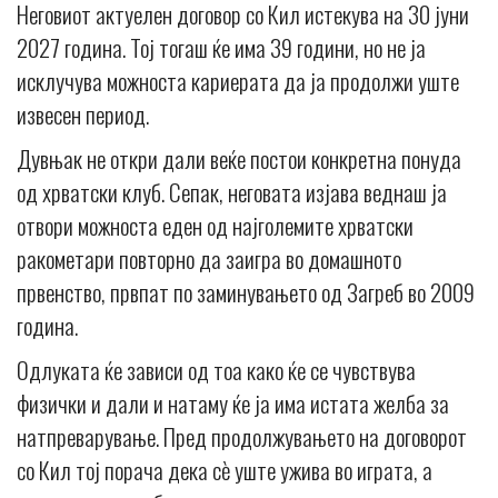
Неговиот актуелен договор со Кил истекува на 30 јуни
2027 година. Тој тогаш ќе има 39 години, но не ја
исклучува можноста кариерата да ја продолжи уште
извесен период.
Дувњак не откри дали веќе постои конкретна понуда
од хрватски клуб. Сепак, неговата изјава веднаш ја
отвори можноста еден од најголемите хрватски
ракометари повторно да заигра во домашното
првенство, првпат по заминувањето од Загреб во 2009
година.
Одлуката ќе зависи од тоа како ќе се чувствува
физички и дали и натаму ќе ја има истата желба за
натпреварување. Пред продолжувањето на договорот
со Кил тој порача дека сè уште ужива во играта, а