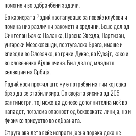
помогне и во одбранбени задачи.
Во кариерата Родиќ настапуваше за повеќе клубови и
помина низ различни ракометни средини. Беше дел од
Синтелон Бачка Паланка, Црвена Звезда, Партизан,
унгарски Мезоковешди, португалска Брага, имаше и
епизоди во Словачка, во грчки Дукас, во Кувајт, како и
во словенечка Ајдовшчина. Бил дел од младите
селекции на Србија.
Родиќ носи профил што му е потребен на тим кој сака
брзо да се стабилизира. Со својата висина од 205
сантиметри, тој може да донесе дополнителна моќ во
нападот, поголема опасност од бековската линија, но и
физичко присуство во одбраната.
Струга ова лето веќе испрати јасна порака дека не