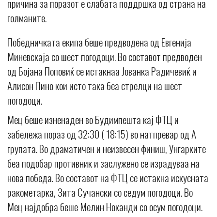
причина за поразот е слабата поддршка од страна на
голманите.
Победничката екипа беше предводена од Евгенија
Миневскаја со шест погодоци. Во составот предводен
од Бојана Поповиќ се истакнаа Јованка Радичевиќ и
Алисон Пино кои исто така беа стрелци на шест
погодоци.
Мец беше изненаден во Будимпешта кај ФТЦ и
забележа пораз од 32:30 ( 18:15) во натпревар од А
групата. Во драматичен и неизвесен финиш, Унгарките
беа подобар противник и заслужено се израдуваа на
нова победа. Во составот на ФТЦ се истакна искусната
ракометарка, Зита Сучански со седум погодоци. Во
Мец најдобра беше Мелин Ноканди со осум погодоци.