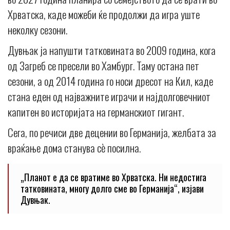
Хрватска, каде можеби ќе продолжи да игра уште
неколку сезони.
Дувњак ја напушти татковината во 2009 година, кога
од Загреб се пресели во Хамбург. Таму остана пет
сезони, а од 2014 година го носи дресот на Кил, каде
стана еден од најважните играчи и најдолговечниот
капитен во историјата на германскиот гигант.
Сега, по речиси две децении во Германија, желбата за
враќање дома станува сè посилна.
„Планот е да се вратиме во Хрватска. Ни недостига
татковината, многу долго сме во Германија“, изјави
Дувњак.