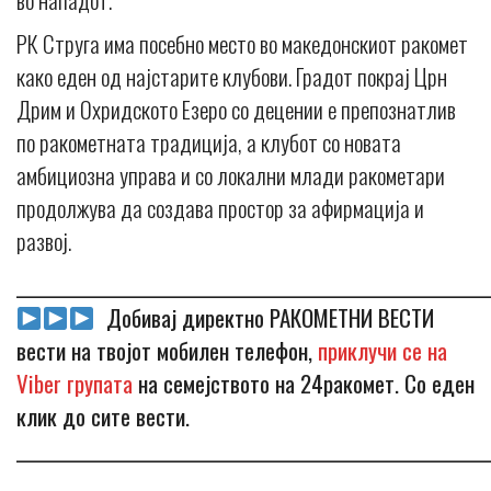
РК Струга има посебно место во македонскиот ракомет
како еден од најстарите клубови. Градот покрај Црн
Дрим и Охридското Езеро со децении е препознатлив
по ракометната традиција, а клубот со новата
амбициозна управа и со локални млади ракометари
продолжува да создава простор за афирмација и
развој.
_____________________________________________________________
Добивај директно РАКОМЕТНИ ВЕСТИ
вести на твојот мобилен телефон,
приклучи се на
Viber групата
на семејството на 24ракомет. Со еден
клик до сите вести.
_____________________________________________________________