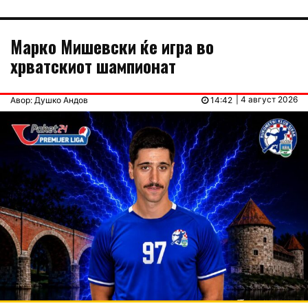
Марко Мишевски ќе игра во
хрватскиот шампионат
| 4 август 2026
Авор: Душко Андов
14:42