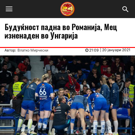
Будуќност падна во Романија, Мец
изненаден во Унгарија
|
20 јануари 2021
Автор:
Влатко Мирчески
21:09