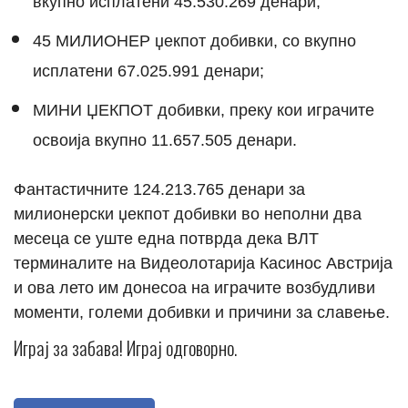
вкупно исплатени 45.530.269 денари;
45 МИЛИОНЕР џекпот добивки, со вкупно
исплатени 67.025.991 денари;
МИНИ ЏЕКПОТ добивки, преку кои играчите
освоија вкупно 11.657.505 денари.
Фантастичните 124.213.765 денари за
милионерски џекпот добивки во неполни два
месеца се уште една потврда дека ВЛТ
терминалите на Видеолотарија Касинос Австрија
и ова лето им донесоа на играчите возбудливи
моменти, големи добивки и причини за славење.
Играј за забава! Играј одговорно.