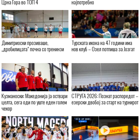
Црна Гора во ТОП 4
најпотребно
Димитриоски прозиваше,
Турската икона на 47 години има
„дробилицата“ почна со тренинзи
нов клуб – Озел потпиша за Јозгат
Кузманоски: Македонија ја оствари
СТРУГА 2026: Познат распоредот –
целта, сега оди по уште еден голем
езерски двобој за старт на турнирот
чекор