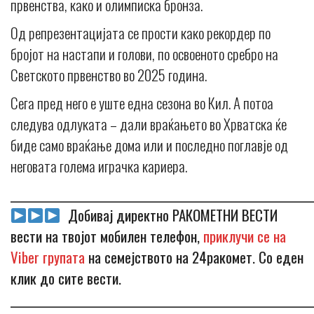
првенства, како и олимписка бронза.
Од репрезентацијата се прости како рекордер по
бројот на настапи и голови, по освоеното сребро на
Светското првенство во 2025 година.
Сега пред него е уште една сезона во Кил. А потоа
следува одлуката – дали враќањето во Хрватска ќе
биде само враќање дома или и последно поглавје од
неговата голема играчка кариера.
_____________________________________________________________
Добивај директно РАКОМЕТНИ ВЕСТИ
вести на твојот мобилен телефон,
приклучи се на
Viber групата
на семејството на 24ракомет. Со еден
клик до сите вести.
_____________________________________________________________