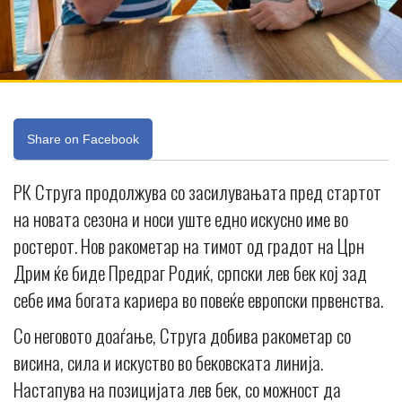
Share on Facebook
РК Струга продолжува со засилувањата пред стартот
на новата сезона и носи уште едно искусно име во
ростерот. Нов ракометар на тимот од градот на Црн
Дрим ќе биде Предраг Родиќ, српски лев бек кој зад
себе има богата кариера во повеќе европски првенства.
Со неговото доаѓање, Струга добива ракометар со
висина, сила и искуство во бековската линија.
Настапува на позицијата лев бек, со можност да