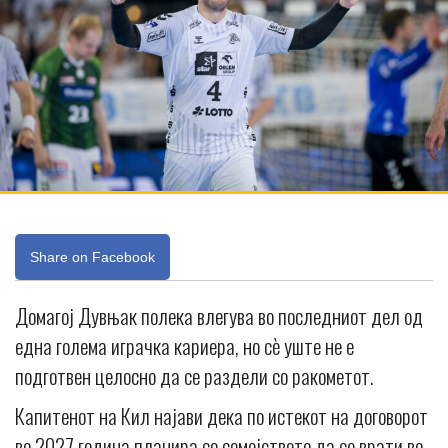
Share on Facebook
Домагој Дувњак полека влегува во последниот дел од
една голема играчка кариера, но сè уште не е
подготвен целосно да се раздели со ракометот.
Капитенот на Кил најави дека по истекот на договорот
во 2027 година планира со семејството да се врати во