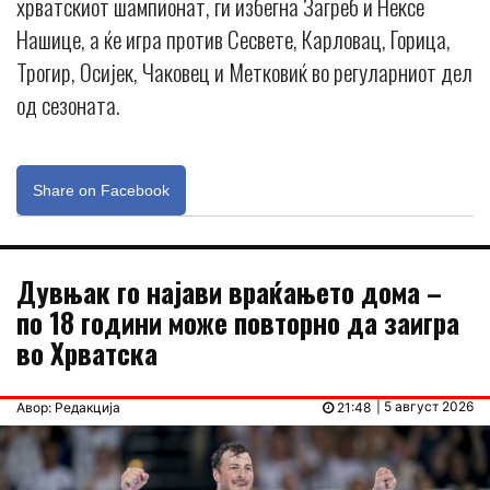
хрватскиот шампионат, ги избегна Загреб и Нексе
Нашице, а ќе игра против Сесвете, Карловац, Горица,
Трогир, Осијек, Чаковец и Метковиќ во регуларниот дел
од сезоната.
Share on Facebook
Дувњак го најави враќањето дома –
по 18 години може повторно да заигра
во Хрватска
| 5 август 2026
Авор: Редакција
21:48