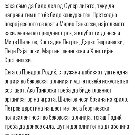
сака само да биде дел од Супер лигата, туку да
направи тим што ќе биде конкурентен. Претходно
покрај езерото се врати Марио Танкоски, најголемото
засилување во преодниот рок, а клубот ги донесе и
Мице Шилегов, Костадин Петров, Дарко Георгиевски,
Пеце Рајатоски, Мартин Јовановски и Христијан
Крстаноски.
Сега со Предраг Родиќ, стружани добиваат уште една
опција во бековската линија и уште повеќе искуство во
составот. Ако Танкоски треба да биде главниот
организатор на играта, Шилегов носи брзина на крило,
Петров цврстина на шест метри, а Георгиевски
поливалентност во бековската линија, тогаш Родиќ
треба да донесе сила, шут и дополнителна длабочина
во нападот.