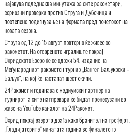
најавува подеднаква минутажа за сите ракометари,
сериозни проверки против Струга и Дубочица и
постепено подигнување на формата пред почетокот на
новата сезона.
Струга од 12 до 15 август повторно ќе живее со
ракометот. На отвореното игралиште покрај
Охридското Езеро ќе се одржи 54. издание на
Меѓународниот ракометен турнир „Вангел Баљукоски –
Баљук“, на кој ќе настапат шест екипи.
24Ракомет и годинава е медиумски партнер на
турнирот, а сите натпревари ќе бидат пренесувани во
живо на YouTube каналот на 24Ракомет.
Охрид покрај езерото доаѓа како бранител на трофејот.
„Гладијаторите“ минатата година во финалето го