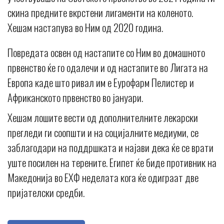
скина предните вкрстени лигаменти на коленото.
Хешам настапува во Ним од 2020 година.
Повредата освен од настапите со Ним во домашното
првенство ќе го одалечи и од настапите во Лигата на
Европа каде што ривал им е Еурофарм Пелистер и
Африканското првенство во јануари.
Хешам лошите вести од дополнителните лекарски
прегледи ги соопшти и на социјалните медиуми, се
заблагодари на поддршката и најави дека ќе се врати
уште посилен на терените. Египет ќе биде противник на
Македонија во ЕХФ неделата кога ќе одиграат две
пријателски средби.