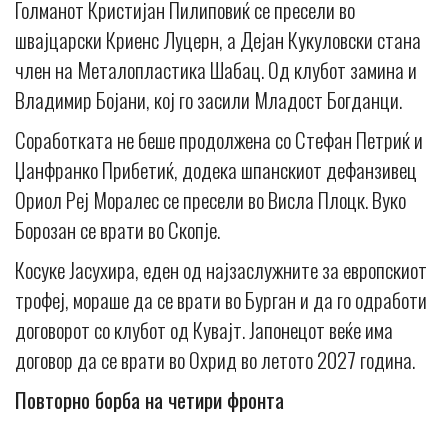
Голманот Кристијан Пилиповиќ се пресели во
швајцарски Криенс Луцерн, а Дејан Кукуловски стана
член на Металопластика Шабац. Од клубот замина и
Владимир Бојани, кој го засили Младост Богданци.
Соработката не беше продолжена со Стефан Петриќ и
Џанфранко Прибетиќ, додека шпанскиот дефанзивец
Ориол Реј Моралес се пресели во Висла Плоцк. Вуко
Борозан се врати во Скопје.
Косуке Јасухира, еден од најзаслужните за европскиот
трофеј, мораше да се врати во Бурган и да го одработи
договорот со клубот од Кувајт. Јапонецот веќе има
договор да се врати во Охрид во летото 2027 година.
Повторно борба на четири фронта