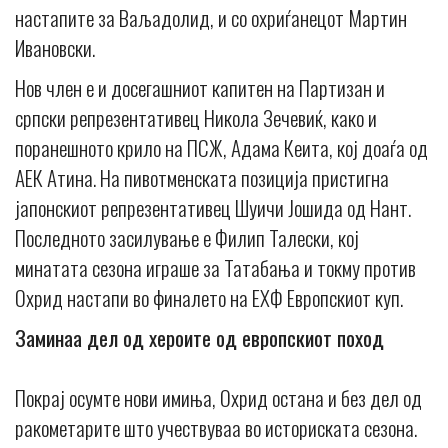
настапите за Ваљадолид, и со охриѓанецот Мартин
Ивановски.
Нов член е и досегашниот капитен на Партизан и
српски репрезентативец Никола Зечевиќ, како и
поранешното крило на ПСЖ, Адама Кеита, кој доаѓа од
АЕК Атина. На пивотменската позиција пристигна
јапонскиот репрезентативец Шуичи Јошида од Нант.
Последното засилување е Филип Талески, кој
минатата сезона играше за Татабања и токму против
Охрид настапи во финалето на ЕХФ Европскиот куп.
Заминаа дел од хероите од европскиот поход
Покрај осумте нови имиња, Охрид остана и без дел од
ракометарите што учествуваа во историската сезона.