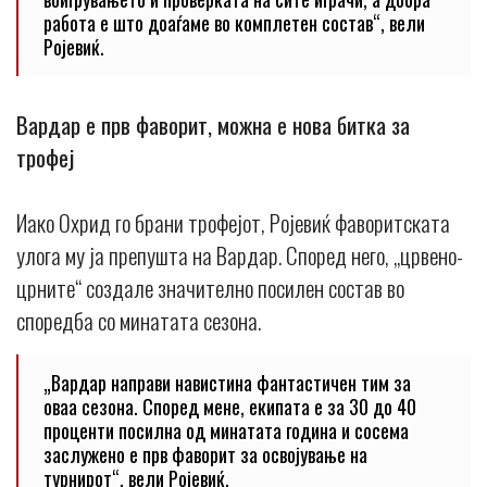
работа е што доаѓаме во комплетен состав“, вели
Ројевиќ.
Вардар е прв фаворит, можна е нова битка за
трофеј
Иако Охрид го брани трофејот, Ројевиќ фаворитската
улога му ја препушта на Вардар. Според него, „црвено-
црните“ создале значително посилен состав во
споредба со минатата сезона.
„Вардар направи навистина фантастичен тим за
оваа сезона. Според мене, екипата е за 30 до 40
проценти посилна од минатата година и сосема
заслужено е прв фаворит за освојување на
турнирот“, вели Ројевиќ.