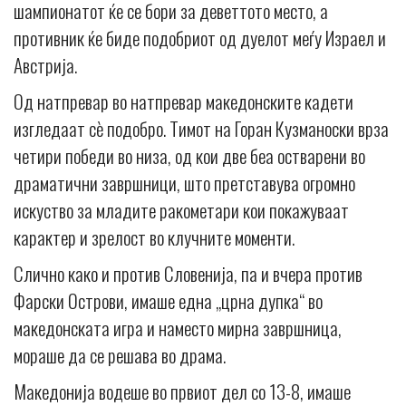
шампионатот ќе се бори за деветтото место, а
противник ќе биде подобриот од дуелот меѓу Израел и
Австрија.
Од натпревар во натпревар македонските кадети
изгледаат сè подобро. Тимот на Горан Кузманоски врза
четири победи во низа, од кои две беа остварени во
драматични завршници, што претставува огромно
искуство за младите ракометари кои покажуваат
карактер и зрелост во клучните моменти.
Слично како и против Словенија, па и вчера против
Фарски Острови, имаше една „црна дупка“ во
македонската игра и наместо мирна завршница,
мораше да се решава во драма.
Македонија водеше во првиот дел со 13-8, имаше