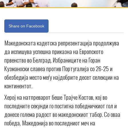
Share on Facebook
Македонската кадетска репрезентација продолжува
да испишува успешна приказна на Европското
првенство во Белград. Избраниците на Горан
Кузманоски славеа против Португалија со 26-25 и
обезбедија место меѓу најдобрите десет селекции на
континентот.
Херој на натпреварот беше Трајче Костов, кој во
последните секунди го постигна победничкиот гол и
донесе голема радост во македонскиот табор. Со оваа
победа, Македонија во последниот меч на