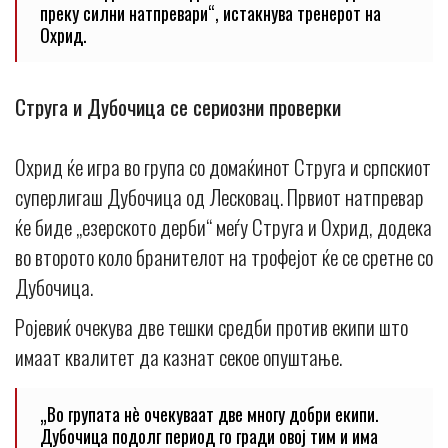
преку силни натпревари“, истакнува тренерот на
Охрид.
Струга и Дубочица се сериозни проверки
Охрид ќе игра во група со домаќинот Струга и српскиот
суперлигаш Дубочица од Лесковац. Првиот натпревар
ќе биде „езерското дерби“ меѓу Струга и Охрид, додека
во второто коло бранителот на трофејот ќе се сретне со
Дубочица.
Ројевиќ очекува две тешки средби против екипи што
имаат квалитет да казнат секое опуштање.
„Во групата нè очекуваат две многу добри екипи.
Дубочица подолг период го гради овој тим и има