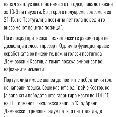
напад за плус шест, но наместо погодок, ривалот казни
за 13-9 на паузата. Во второто полувреме водевме и со
21-15, но Португалија постигна пет гола по ред и го
внесе мечот во „игра по жица“.
Но и покрај притисокот, македонските ракометари не
дозволија целосен пресврт. Одлично функционираше
соработката со пикерите, важни голови постигнаа
Дамчевски и Костов, а тимот покажа смиреност во
најважните моменти.
Португалија имаше шанса да постигне победнички гол,
но направи грешка, беше казнета од Трајче Костов, кој
ја запечати победата што гарантира место во ТОП 10
на ЕП. Голманот Николовски запиша 13 одбрани,
Дамчевски стрелаше седум пати, а пет гола даде