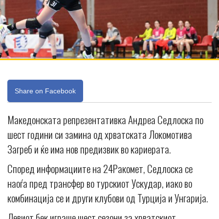
Share on Facebook
Македонската репрезентативка Андреа Седлоска по
шест години си замина од хрватската Локомотива
Загреб и ќе има нов предизвик во кариерата.
Според информациите на 24Ракомет, Седлоска се
наоѓа пред трансфер во турскиот Ускудар, иако во
комбинација се и други клубови од Турција и Унгарија.
Левиот бек играше шест сезони за хрватскиот