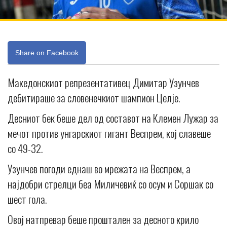
Share on Facebook
Македонскиот репрезентативец Димитар Узунчев
дебитираше за словенечкиот шампион Целје.
Десниот бек беше дел од составот на Клемен Лужар за
мечот против унгарскиот гигант Веспрем, кој славеше
со 49-32.
Узунчев погоди еднаш во мрежата на Веспрем, а
најдобри стрелци беа Миличевиќ со осум и Соршак со
шест гола.
Овој натпревар беше проштален за десното крило