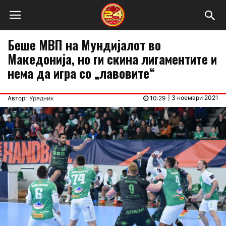
Беше МВП на Мундијалот во
Македонија, но ги скина лигаментите и
нема да игра со „лавовите“
|
3 ноември 2021
Автор:
Уредник
10:29