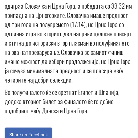
одиграа Словачка и Црна Гора, а победата со 33:32 им
припадна на Црногорките. Словачка имаше предност
од три гола на полувремето (17:14), но Црна Гора со
одлична игра во вториот дел направи целосен пресврт
и стигна до историски втор пласман во полуфиналето
на ова натпреварување. Словачка во самиот финиш
имаше можност да избори продолженија, но Црна Гора
ја сочува минималната предност и се пласира меѓу
четирите најдобри селекции.
Во полуфиналето ќе се сретнат Египет и Шпанија,
додека вториот билет за финалето ќе го добие
подобриот меѓу Данска и Црна Гора.
Share on Facebook