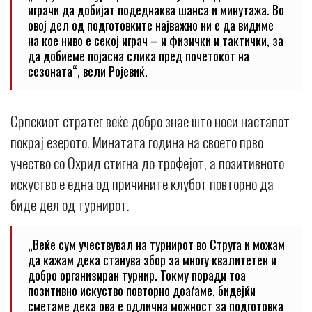
играчи да добијат подеднаква шанса и минутажа. Во
овој дел од подготовките најважно ни е да видиме
на кое ниво е секој играч – и физички и тактички, за
да добиеме појасна слика пред почетокот на
сезоната“, вели Ројевиќ.
Српскиот стратег веќе добро знае што носи настапот
покрај езерото. Минатата година на своето прво
учество со Охрид стигна до трофејот, а позитивното
искуство е една од причините клубот повторно да
биде дел од турнирот.
„Веќе сум учествувал на турнирот во Струга и можам
да кажам дека станува збор за многу квалитетен и
добро организиран турнир. Токму поради тоа
позитивно искуство повторно доаѓаме, бидејќи
сметаме дека ова е одлична можност за подготовка