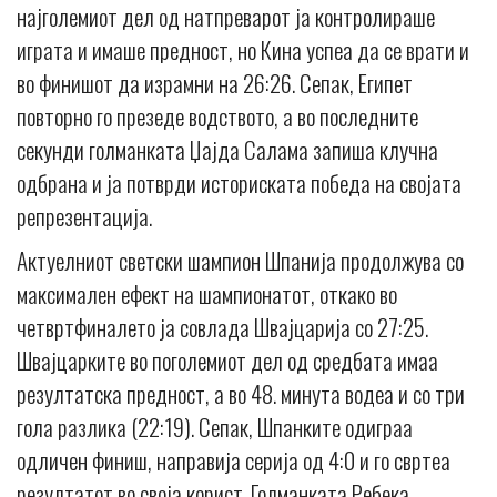
најголемиот дел од натпреварот ја контролираше
играта и имаше предност, но Кина успеа да се врати и
во финишот да израмни на 26:26. Сепак, Египет
повторно го презеде водството, а во последните
секунди голманката Џајда Салама запиша клучна
одбрана и ја потврди историската победа на својата
репрезентација.
Актуелниот светски шампион Шпанија продолжува со
максимален ефект на шампионатот, откако во
четвртфиналето ја совлада Швајцарија со 27:25.
Швајцарките во поголемиот дел од средбата имаа
резултатска предност, а во 48. минута водеа и со три
гола разлика (22:19). Сепак, Шпанките одиграа
одличен финиш, направија серија од 4:0 и го свртеа
резултатот во своја корист. Голманката Ребека