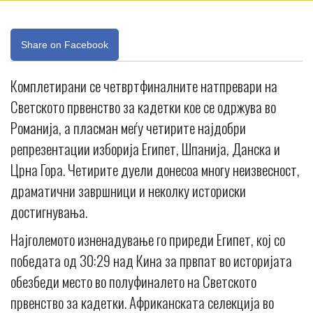
Share on Facebook
Комплетирани се четвртфиналните натпревари на
Светското првенство за кадетки кое се одржува во
Романија, а пласман меѓу четирите најдобри
репрезентации изборија Египет, Шпанија, Данска и
Црна Гора. Четирите дуели донесоа многу неизвесност,
драматични завршници и неколку историски
достигнувања.
Најголемото изненадување го приреди Египет, кој со
победата од 30:29 над Кина за првпат во историјата
обезбеди место во полуфиналето на Светското
првенство за кадетки. Африканската селекција во