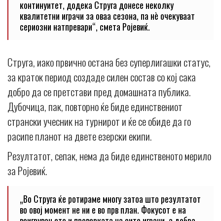
континуитет, додека Струга донесе неколку
квалитетни играчи за оваа сезона, па нè очекуваат
сериозни натпревари“, смета Ројевиќ.
Струга, иако првично остана без суперлигашки статус,
за краток период создаде силен состав со кој сака
добро да се претстави пред домашната публика.
Дубочица, пак, повторно ќе биде единствениот
странски учесник на турнирот и ќе се обиде да го
расипе планот на двете езерски екипи.
Резултатот, сепак, нема да биде единственото мерило
за Ројевиќ.
„Во Струга ќе ротираме многу затоа што резултатот
во овој момент не ни е во прв план. Фокусот е на
воигрувањето и проверката на сите играчи, а добра