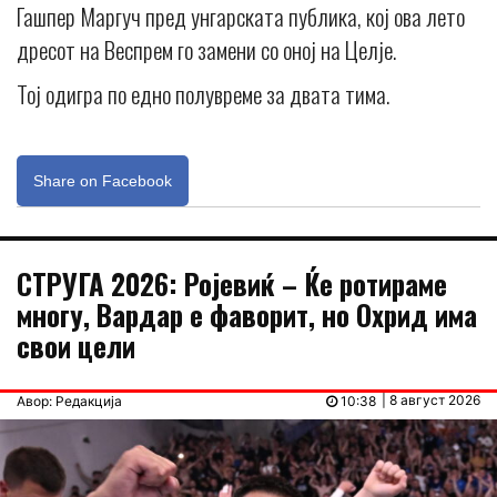
Гашпер Маргуч пред унгарската публика, кој ова лето
дресот на Веспрем го замени со оној на Целје.
Тој одигра по едно полувреме за двата тима.
Share on Facebook
СТРУГА 2026: Ројевиќ – Ќе ротираме
многу, Вардар е фаворит, но Охрид има
свои цели
| 8 август 2026
Авор: Редакција
10:38