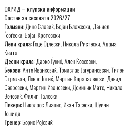
ОХРИД – клупски информации
Состав за сезоната 2026/27
Голмани
: Дино Славиќ, Бојан Блажески, Даниел
Ѓорѓески, Бојан Крстевски
Леви крила
: Гоце Ојлески, Никола Ристески, Адама
Кеита
Десни крила
: Дарко Ѓукиќ, Ален Ќосевски,
Бекови
: Анте Иванковиќ, Томислав Јагуриновски, Тилен
Стрмљан, Ловро Јотиќ, Мартин Карапалевски, Давид
Савревски, Мартин Ивановски, Доминик Мате, Никола
Зечевиќ, Филип Талески
Пикери
: Николаос Лиапис, Иван Тасески, Шуичи
Јошида
Тренер
: Борис Ројевиќ