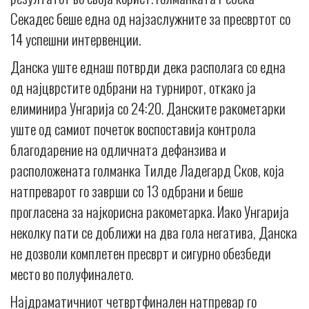
Секадес беше една од најзаслужните за пресвртот со
14 успешни интервенции.
Данска уште еднаш потврди дека располага со една
од најцврстите одбрани на турнирот, откако ја
елиминира Унгарија со 24:20. Данските ракометарки
уште од самиот почеток воспоставија контрола
благодарение на одличната дефанзива и
расположената голманка Тилде Ладегард Сков, која
натпреварот го заврши со 13 одбрани и беше
прогласена за најкорисна ракометарка. Иако Унгарија
неколку пати се доближи на два гола негатива, Данска
не дозволи комплетен пресврт и сигурно обезбеди
место во полуфиналето.
Најдраматичниот четвртфинален натпревар го