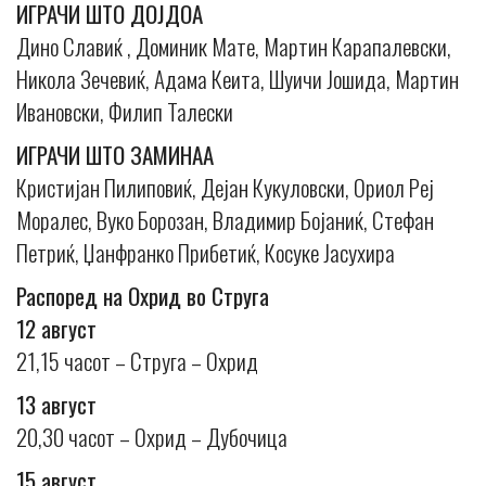
ИГРАЧИ ШТО ДОЈДОА
Дино Славиќ , Доминик Мате, Мартин Карапалевски,
Никола Зечевиќ, Адама Кеита, Шуичи Јошида, Мартин
Ивановски, Филип Талески
ИГРАЧИ ШТО ЗАМИНАА
Кристијан Пилиповиќ, Дејан Кукуловски, Ориол Реј
Моралес, Вуко Борозан, Владимир Бојаниќ, Стефан
Петриќ, Џанфранко Прибетиќ, Косуке Јасухира
Распоред на Охрид во Струга
12 август
21,15 часот – Струга – Охрид
13 август
20,30 часот – Охрид – Дубочица
15 август