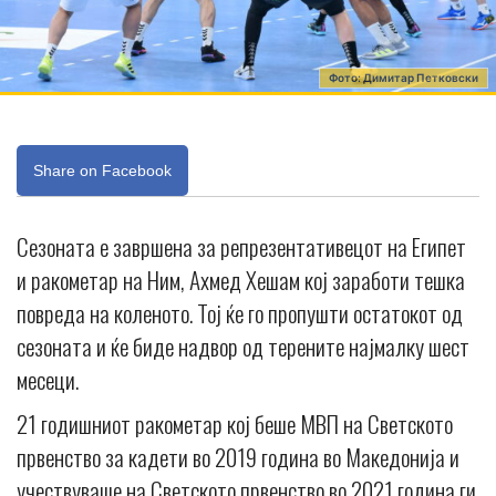
Фото: Димитар Петковски
Share on Facebook
Сезоната е завршена за репрезентативецот на Египет
и ракометар на Ним, Ахмед Хешам кој заработи тешка
повреда на коленото. Тој ќе го пропушти остатокот од
сезоната и ќе биде надвор од терените најмалку шест
месеци.
21 годишниот ракометар кој беше МВП на Светското
првенство за кадети во 2019 година во Македонија и
учествуваше на Светското првенство во 2021 година ги