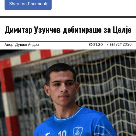
Share on Facebook
Димитар Узунчев дебитираше за Целје
| 7 август 2026
Авор: Душко Андов
21:30