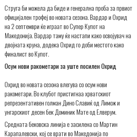
Струга би можела да биде и генерална проба за првиот
официјален трофеј во новата сезона. Вардар и Охрид
на 2 септември ќе играат во Супер Купот на
Македонија. Вардар таму ќе настапи како освојувач на
двојната круна, додека Охрид го доби местото како
финалист во Купот.
Осум нови ракометари за уште посилен Охрид
Охрид во новата сезона влегува со осум нови
ракометари. Во клубот пристигнаа хрватскиот
репрезентативен голман Дино Славиќ од Лимож и
унгарскиот десен бек Доминик Мате од Елверум.
Средната бековска линија е засилена со Мартин
Карапалевски, кој се врати во Македонија по