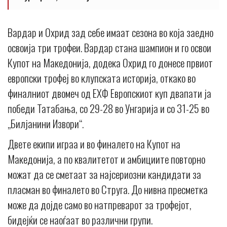
Вардар и Охрид зад себе имаат сезона во која заедно
освоија три трофеи. Вардар стана шампион и го освои
Купот на Македонија, додека Охрид го донесе првиот
европски трофеј во клупската историја, откако во
финалниот двомеч од ЕХФ Европскиот куп двапати ја
победи Татабања, со 29-28 во Унгарија и со 31-25 во
„Билјанини Извори“.
Двете екипи играа и во финалето на Купот на
Македонија, а по квалитетот и амбициите повторно
можат да се сметаат за најсериозни кандидати за
пласман во финалето во Струга. До нивна пресметка
може да дојде само во натпреварот за трофејот,
бидејќи се наоѓаат во различни групи.