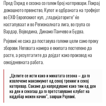
Пред Охрид е сезона со голем број натпревари. Покрај
домашното првенство, Купот и одбраната на трофејот
во ЕХФ Европскиот куп, „гладијаторите“ ќе
настапуваат и во Регионалната лига, во група со
Вардар, Војводина, Динамо Панчево и Будва.
Ројевиќ не сака да поставува големи цели само преку
зборови. Неговата намера е екипата постепено да
расте, а резултатите да дојдат како производ на
секојдневната работа.
„Целите се исти како и минатата сезона – да го
извлечеме максимумот од секој тренинг и секој
натпревар. Сакаме да напредуваме како тим од ден
на ден и секогаш да го претставуваме клубот на
најдобар можен начин“, заврши Ројевиќ.