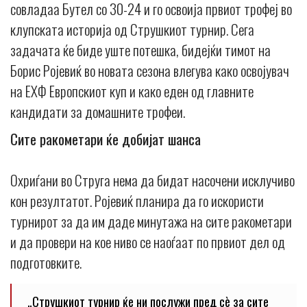
совладаа Бутел со 30-24 и го освоија првиот трофеј во
клупската историја од Струшкиот турнир. Сега
задачата ќе биде уште потешка, бидејќи тимот на
Борис Ројевиќ во новата сезона влегува како освојувач
на ЕХФ Европскиот куп и како еден од главните
кандидати за домашните трофеи.
Сите ракометари ќе добијат шанса
Охриѓани во Струга нема да бидат насочени исклучиво
кон резултатот. Ројевиќ планира да го искористи
турнирот за да им даде минутажа на сите ракометари
и да провери на кое ниво се наоѓаат по првиот дел од
подготовките.
„Струшкиот турнир ќе ни послужи пред сè за сите