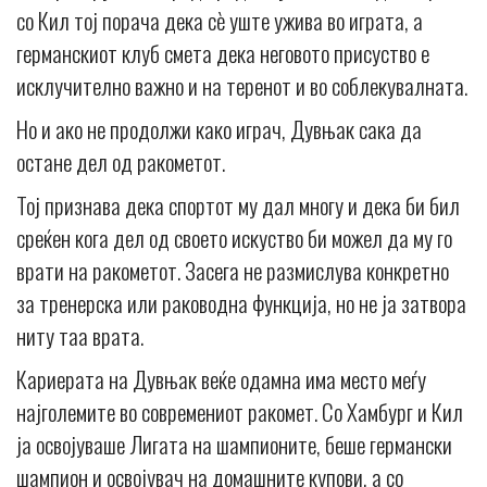
со Кил тој порача дека сè уште ужива во играта, а
германскиот клуб смета дека неговото присуство е
исклучително важно и на теренот и во соблекувалната.
Но и ако не продолжи како играч, Дувњак сака да
остане дел од ракометот.
Тој признава дека спортот му дал многу и дека би бил
среќен кога дел од своето искуство би можел да му го
врати на ракометот. Засега не размислува конкретно
за тренерска или раководна функција, но не ја затвора
ниту таа врата.
Кариерата на Дувњак веќе одамна има место меѓу
најголемите во современиот ракомет. Со Хамбург и Кил
ја освојуваше Лигата на шампионите, беше германски
шампион и освојувач на домашните купови, а со