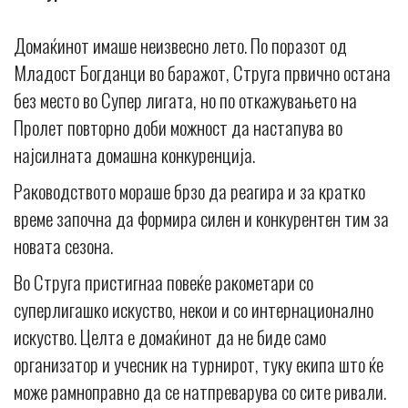
Домаќинот имаше неизвесно лето. По поразот од
Младост Богданци во баражот, Струга првично остана
без место во Супер лигата, но по откажувањето на
Пролет повторно доби можност да настапува во
најсилната домашна конкуренција.
Раководството мораше брзо да реагира и за кратко
време започна да формира силен и конкурентен тим за
новата сезона.
Во Струга пристигнаа повеќе ракометари со
суперлигашко искуство, некои и со интернационално
искуство. Целта е домаќинот да не биде само
организатор и учесник на турнирот, туку екипа што ќе
може рамноправно да се натпреварува со сите ривали.