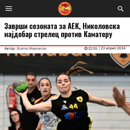
Заврши сезоната за АЕК, Николовска
најдобар стрелец против Каматеру
|
23 април 2024
Автор:
Влатко Мирчески
22:55