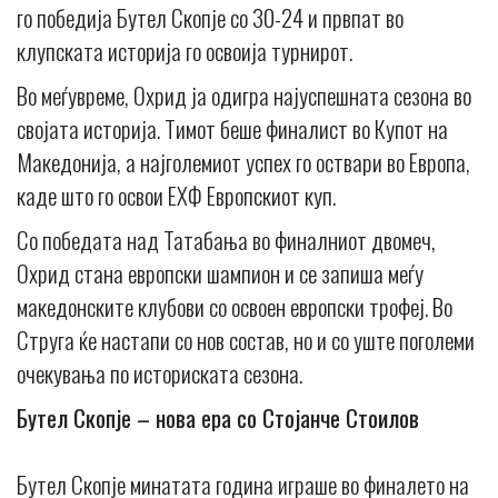
го победија Бутел Скопје со 30-24 и првпат во
клупската историја го освоија турнирот.
Во меѓувреме, Охрид ја одигра најуспешната сезона во
својата историја. Тимот беше финалист во Купот на
Македонија, а најголемиот успех го оствари во Европа,
каде што го освои ЕХФ Европскиот куп.
Со победата над Татабања во финалниот двомеч,
Охрид стана европски шампион и се запиша меѓу
македонските клубови со освоен европски трофеј. Во
Струга ќе настапи со нов состав, но и со уште поголеми
очекувања по историската сезона.
Бутел Скопје – нова ера со Стојанче Стоилов
Бутел Скопје минатата година играше во финалето на