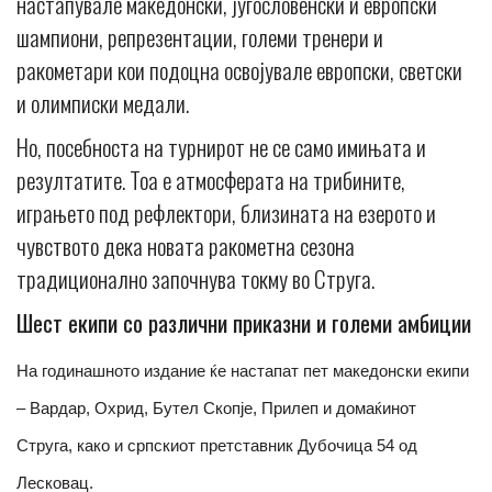
настапувале македонски, југословенски и европски
шампиони, репрезентации, големи тренери и
ракометари кои подоцна освојувале европски, светски
и олимписки медали.
Но, посебноста на турнирот не се само имињата и
резултатите. Тоа е атмосферата на трибините,
играњето под рефлектори, близината на езерото и
чувството дека новата ракометна сезона
традиционално започнува токму во Струга.
Шест екипи со различни приказни и големи амбиции
На годинашното издание ќе настапат пет македонски екипи
– Вардар, Охрид, Бутел Скопје, Прилеп и домаќинот
Струга, како и српскиот претставник Дубочица 54 од
Лесковац.