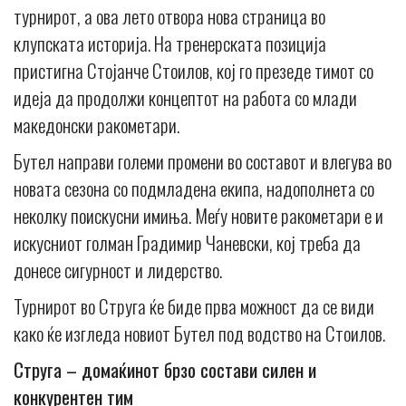
турнирот, а ова лето отвора нова страница во
клупската историја. На тренерската позиција
пристигна Стојанче Стоилов, кој го презеде тимот со
идеја да продолжи концептот на работа со млади
македонски ракометари.
Бутел направи големи промени во составот и влегува во
новата сезона со подмладена екипа, надополнета со
неколку поискусни имиња. Меѓу новите ракометари е и
искусниот голман Градимир Чаневски, кој треба да
донесе сигурност и лидерство.
Турнирот во Струга ќе биде прва можност да се види
како ќе изгледа новиот Бутел под водство на Стоилов.
Струга – домаќинот брзо состави силен и
конкурентен тим