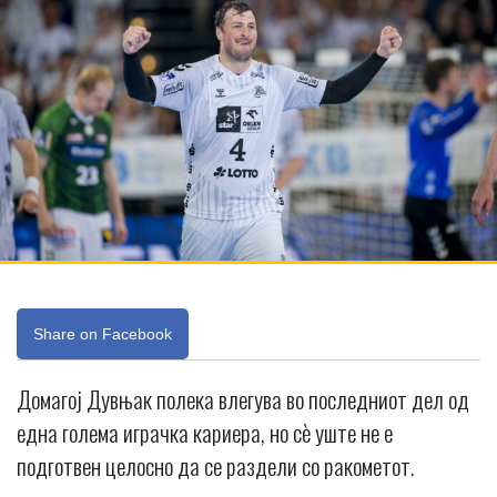
Share on Facebook
Домагој Дувњак полека влегува во последниот дел од
една голема играчка кариера, но сè уште не е
подготвен целосно да се раздели со ракометот.