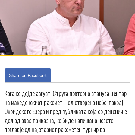
Share on Facebook
Кога ќе дојде август, Струга повторно станува центар
на македонскиот ракомет. Под отворено небо, покрај
Охридското Езеро и пред публиката која со децении е
дел од оваа приказна, ќе биде напишано новото
поглавје од најстариот ракометен турнир во