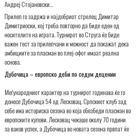
Андреј Стојановски…
Прилеп го задржа и најдобриот стрелец Димитар
Димитриоски, кој треба повторно да биде еден од
носителите на играта. Турнирот во Струга ќе биде
важен тест за прилепчани и можност да покажат дека
амбициите за пласман во плеј-офот имаат реална
основа.
Дубочица – европско деби по седум децении
Меѓународниот карактер на турнирот годинава ќе го
донесе Дубочица 54 од Лесковац. Српскиот клуб зад
себе има историска сезона во која обезбеди пласман во
европските купови. Лесковац чекаше околу 70 години
за ваков успех, а Дубочица во новата сезона првпат ќе