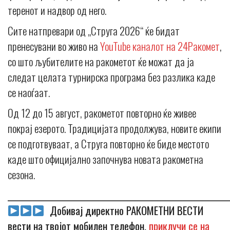
теренот и надвор од него.
Сите натпревари од „Струга 2026“ ќе бидат
пренесувани во живо на
YouTube каналот на 24Ракомет
,
со што љубителите на ракометот ќе можат да ја
следат целата турнирска програма без разлика каде
се наоѓаат.
Од 12 до 15 август, ракометот повторно ќе живее
покрај езерото. Традицијата продолжува, новите екипи
се подготвуваат, а Струга повторно ќе биде местото
каде што официјално започнува новата ракометна
сезона.
_____________________________________________________________
Добивај директно РАКОМЕТНИ ВЕСТИ
вести на твојот мобилен телефон,
приклучи се на