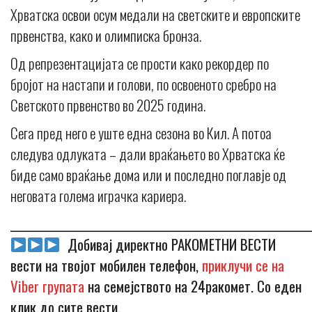
Хрватска освои осум медали на светските и европските
првенства, како и олимписка бронза.
Од репрезентацијата се прости како рекордер по
бројот на настапи и голови, по освоеното сребро на
Светското првенство во 2025 година.
Сега пред него е уште една сезона во Кил. А потоа
следува одлуката – дали враќањето во Хрватска ќе
биде само враќање дома или и последно поглавје од
неговата голема играчка кариера.
_____________________________________________________________
Добивај директно РАКОМЕТНИ ВЕСТИ
вести на твојот мобилен телефон,
приклучи се на
Viber групата
на семејството на 24ракомет. Со еден
клик до сите вести.