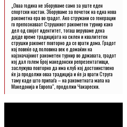
„Оваа година не зборуваме само за уште еден
спортски настан. Зборуваме за почеток на една нова
ракометна ера во градот. Ако стружани со генерации
го препознаваат Струшкиот ракометен турнир како
дел од својот идентитет, тогаш веруваме дека
дојде време традицијата на силен и квалитетен
струшки ракомет повторно да се врати дома. Градот
кој повеќе од половина век е домаќин на
најзначајниот ракометен турнир во државата, градот
кој дал голем број македонски репрезентативци,
заслужува повторно да има клуб кој достоинствено
ќе ја продолжи оваа традиција и ќе ја врати Струга
таму каде што припаѓа – на ракометната мапа на
Македонија и Европа“, продолжи Чакарески.