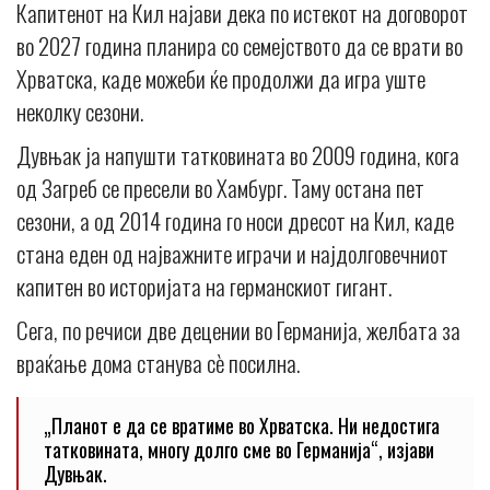
Капитенот на Кил најави дека по истекот на договорот
во 2027 година планира со семејството да се врати во
Хрватска, каде можеби ќе продолжи да игра уште
неколку сезони.
Дувњак ја напушти татковината во 2009 година, кога
од Загреб се пресели во Хамбург. Таму остана пет
сезони, а од 2014 година го носи дресот на Кил, каде
стана еден од најважните играчи и најдолговечниот
капитен во историјата на германскиот гигант.
Сега, по речиси две децении во Германија, желбата за
враќање дома станува сè посилна.
„Планот е да се вратиме во Хрватска. Ни недостига
татковината, многу долго сме во Германија“, изјави
Дувњак.