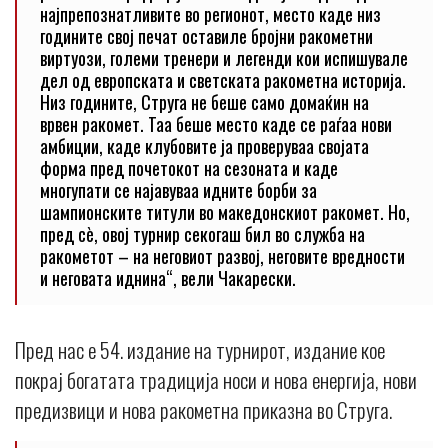
најпрепознатливите во регионот, место каде низ
годините свој печат оставиле бројни ракометни
виртуози, големи тренери и легенди кои испишувале
дел од европската и светската ракометна историја.
Низ годините, Струга не беше само домаќин на
врвен ракомет. Таа беше место каде се раѓаа нови
амбиции, каде клубовите ја проверуваа својата
форма пред почетокот на сезоната и каде
многупати се најавуваа идните борби за
шампионските титули во македонскиот ракомет. Но,
пред сè, овој турнир секогаш бил во служба на
ракометот – на неговиот развој, неговите вредности
и неговата иднина“, вели Чакарески.
Пред нас е 54. издание на турнирот, издание кое
покрај богатата традиција носи и нова енергија, нови
предизвици и нова ракометна приказна во Струга.