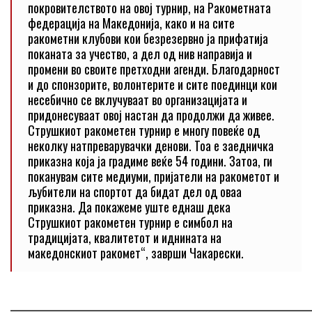
покровителството на овој турнир, на Ракометната
федерација на Македонија, како и на сите
ракометни клубови кои безрезервно ја прифатија
поканата за учество, а дел од нив направија и
промени во своите претходни агенди. Благодарност
и до спонзорите, волонтерите и сите поединци кои
несебично се вклучуваат во организацијата и
придонесуваат овој настан да продолжи да живее.
Струшкиот ракометен турнир е многу повеќе од
неколку натпреварувачки денови. Тоа е заедничка
приказна која ја градиме веќе 54 години. Затоа, ги
поканувам сите медиуми, пријатели на ракометот и
љубители на спортот да бидат дел од оваа
приказна. Да покажеме уште еднаш дека
Струшкиот ракометен турнир е симбол на
традицијата, квалитетот и иднината на
македонскиот ракомет“, заврши Чакарески.
_____________________________________________________________