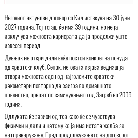
Неговиот актуелен договор со Кил истекува на 30 јуни
2027 година. Тој тогаш ќе има 39 години, но не ја
исклучува можноста кариерата да ја продолжи уште
извесен период.
Дувњак не откри дали веќе постои конкретна понуда
од хрватски клуб. Сепак, неговата изјава веднаш ја
отвори можноста еден од најголемите хрватски
ракометари повторно да заигра во домашното
првенство, првпат по заминувањето од Загреб во 2009
година.
Одлуката ќе зависи од тоа како ќе се чувствува
физички и дали и натаму ќе ја има истата желба за
натпреварување. Пред продолжувањето на договорот