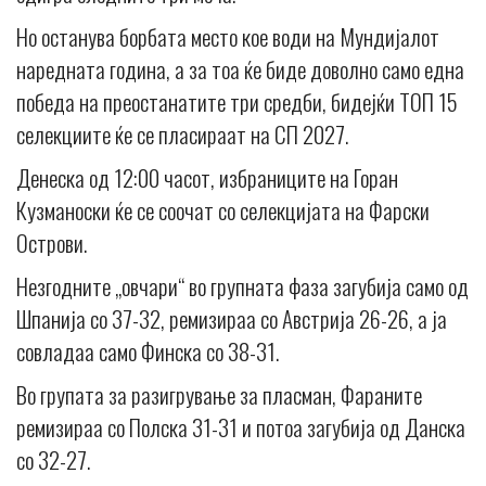
Но останува борбата место кое води на Мундијалот
наредната година, а за тоа ќе биде доволно само една
победа на преостанатите три средби, бидејќи ТОП 15
селекциите ќе се пласираат на СП 2027.
Денеска од 12:00 часот, избраниците на Горан
Кузманоски ќе се соочат со селекцијата на Фарски
Острови.
Незгодните „овчари“ во групната фаза загубија само од
Шпанија со 37-32, ремизираа со Австрија 26-26, а ја
совладаа само Финска со 38-31.
Во групата за разигрување за пласман, Фараните
ремизираа со Полска 31-31 и потоа загубија од Данска
со 32-27.