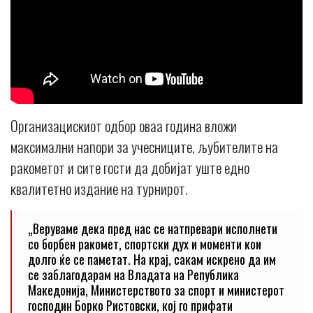
Организацискиот одбор оваа година вложи
максимални напори за учесниците, љубителите на
ракометот и сите гости да добијат уште едно
квалитетно издание на турнирот.
„Веруваме дека пред нас се натпревари исполнети
со борбен ракомет, спортски дух и моменти кои
долго ќе се паметат. На крај, сакам искрено да им
се заблагодарам на Владата на Република
Македонија, Министерството за спорт и министерот
господин Борко Ристовски, кој го прифати