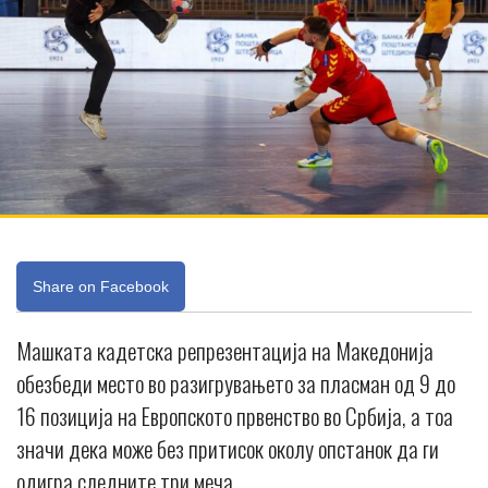
Share on Facebook
Машката кадетска репрезентација на Македонија
обезбеди место во разигрувањето за пласман од 9 до
16 позиција на Европското првенство во Србија, а тоа
значи дека може без притисок околу опстанок да ги
одигра следните три меча.