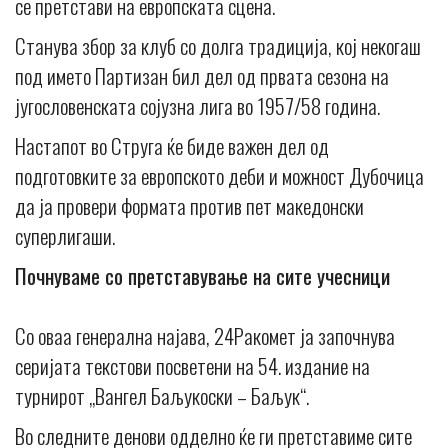
се претстави на европската сцена.
Станува збор за клуб со долга традиција, кој некогаш
под името Партизан бил дел од првата сезона на
југословенската сојузна лига во 1957/58 година.
Настапот во Струга ќе биде важен дел од
подготовките за европското деби и можност Дубочица
да ја провери формата против пет македонски
суперлигаши.
Почнуваме со претставување на сите учесници
Со оваа генерална најава, 24Ракомет ја започнува
серијата текстови посветени на 54. издание на
турнирот „Вангел Баљукоски – Баљук“.
Во следните денови одделно ќе ги претставиме сите