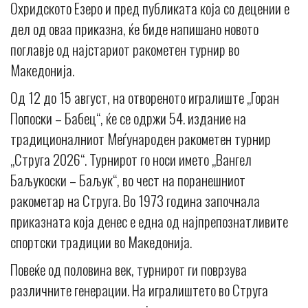
Охридското Езеро и пред публиката која со децении е
дел од оваа приказна, ќе биде напишано новото
поглавје од најстариот ракометен турнир во
Македонија.
Од 12 до 15 август, на отвореното игралиште „Горан
Попоски – Бабец“, ќе се одржи 54. издание на
традиционалниот Меѓународен ракометен турнир
„Струга 2026“. Турнирот го носи името „Вангел
Баљукоски – Баљук“, во чест на поранешниот
ракометар на Струга. Во 1973 година започнала
приказната која денес е една од најпрепознатливите
спортски традиции во Македонија.
Повеќе од половина век, турнирот ги поврзува
различните генерации. На игралиштето во Струга