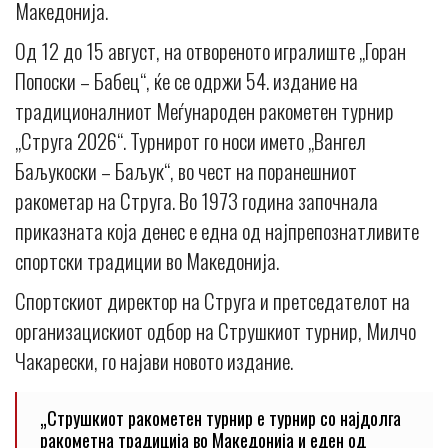
Македонија.
Од 12 до 15 август, на отвореното игралиште „Горан
Попоски – Бабец“, ќе се одржи 54. издание на
традиционалниот Меѓународен ракометен турнир
„Струга 2026“. Турнирот го носи името „Вангел
Баљукоски – Баљук“, во чест на поранешниот
ракометар на Струга. Во 1973 година започнала
приказната која денес е една од најпрепознатливите
спортски традиции во Македонија.
Спортскиот директор на Струга и претседателот на
организацискиот одбор на Струшкиот турнир, Милчо
Чакарески, го најави новото издание.
„Струшкиот ракометен турнир е турнир со најдолга
ракометна традиција во Македонија и еден од