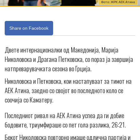
Фото: ЖРК АЕК Атина
Share on Facebook
Двете интернационалки од Македонија, Марија
Николовска и Драгана Петковска, со пораз ја завршија
натпреварувачката сезона во Грција.
Николовска и Петковска, кои настапуваат за тимот на
АЕК Атина, заедно со својот во последното коло се
соочија со Каматеру.
Последниот ривал на АЕК Атина успеа да ги добие
бодовите, триумфираше со пет гола разлика, 26:21.
Бекот Николовска повторно имаше одлична партија и