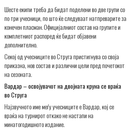
Шесте екипи треба да бидат поделени во две групи со
по три учесници, по што ќе следуваат натпреварите за
конечен пласман. Официјалниот состав на групите и
комплетниот распоред ќе бидат објавени
дополнително.
Секој од учесниците во Струга пристигнува со своја
приказна, нов состав и различни цели пред почетокот
на сезоната.
Вардар – освојувачот на двојната круна се враќа
во Струга
Најзвучното име меѓу учесниците е Вардар, кој се
враќа на турнирот откако не настапи на
минатогодишното издание.