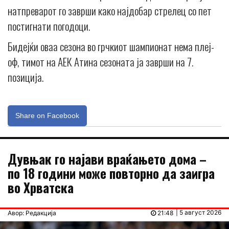
натпреварот го заврши како најдобар стрелец со пет
постигнати погодоци.
Бидејќи оваа сезона во грчкиот шампионат нема плеј-
оф, тимот на АЕК Атина сезоната ја заврши на 7.
позиција.
Share on Facebook
Дувњак го најави враќањето дома –
по 18 години може повторно да заигра
во Хрватска
| 5 август 2026
Авор: Редакција
21:48