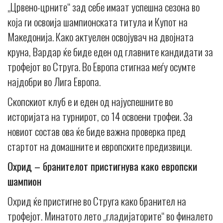
„Црвено-црните“ зад себе имаат успешна сезона во
која ги освоија шампионската титула и Купот на
Македонија. Како актуелен освојувач на двојната
круна, Вардар ќе биде еден од главните кандидати за
трофејот во Струга. Во Европа стигнаа меѓу осумте
најдобри во Лига Европа.
Скопскиот клуб е и еден од најуспешните во
историјата на турнирот, со 14 освоени трофеи. За
новиот состав ова ќе биде важна проверка пред
стартот на домашните и европските предизвици.
Охрид – бранителот пристигнува како европски
шампион
Oхрид ќе пристигне во Струга како бранител на
трофејот. Минатото лето „гладијаторите“ во финалето