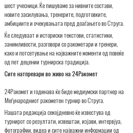
шест учесници. Ќе пишуваме за нивните состави,
новите засилувања, тренерите, подготовките,
амбициите и очекувањата пред доаѓањето во Струга.
Ќе следуваат и историски текстови, статистики,
занимливости, разговори со ракометари и тренери,
како и потсетување на најважните моменти од повеќе
од пет децении турнирска традиција.
Сите натпревари во живо на 24Ракомет
24Ракомет и годинава ќе биде медиумски партнер на
Меѓународниот ракометен турнир во Струга.
Нашата редакција секојдневно ќе известува од
турнирот со резултати, извештаи, изјави, интервјуа,
фотографии, видеа и сите најважни информации од