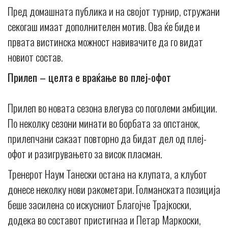
Пред домашната публика и на својот турнир, стружани
секогаш имаат дополнителен мотив. Ова ќе биде и
првата вистинска можност навивачите да го видат
новиот состав.
Прилеп – целта е враќање во плеј-офот
Прилеп во новата сезона влегува со поголеми амбиции.
По неколку сезони минати во борбата за опстанок,
прилепчани сакаат повторно да бидат дел од плеј-
офот и разигрувањето за висок пласман.
Тренерот Наум Танески остана на клупата, а клубот
донесе неколку нови ракометари. Голманската позиција
беше засилена со искусниот Благојче Трајкоски,
додека во составот пристигнаа и Петар Маркоски,