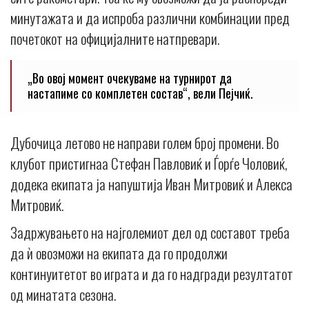
минутажата и да испроба различни комбинации пред
почетокот на официјалните натпревари.
„Во овој момент очекуваме на турнирот да
настапиме со комплетен состав“, вели Пејчиќ.
Дубочица летово не направи голем број промени. Во
клубот пристигнаа Стефан Павловиќ и Ѓорѓе Чоловиќ,
додека екипата ја напуштија Иван Митровиќ и Алекса
Митровиќ.
Задржувањето на најголемиот дел од составот треба
да ѝ овозможи на екипата да го продолжи
континуитетот во играта и да го надгради резултатот
од минатата сезона.