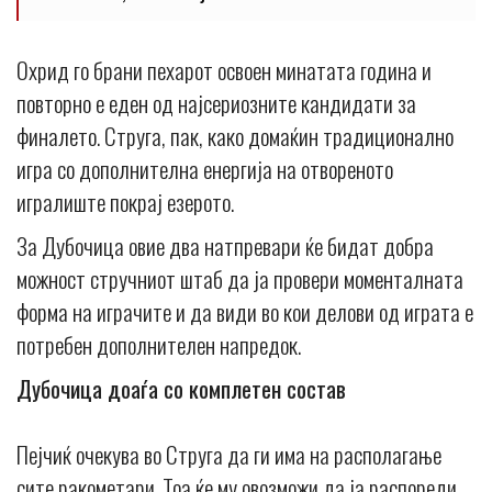
Охрид го брани пехарот освоен минатата година и
повторно е еден од најсериозните кандидати за
финалето. Струга, пак, како домаќин традиционално
игра со дополнителна енергија на отвореното
игралиште покрај езерото.
За Дубочица овие два натпревари ќе бидат добра
можност стручниот штаб да ја провери моменталната
форма на играчите и да види во кои делови од играта е
потребен дополнителен напредок.
Дубочица доаѓа со комплетен состав
Пејчиќ очекува во Струга да ги има на располагање
сите ракометари. Тоа ќе му овозможи да ја распореди