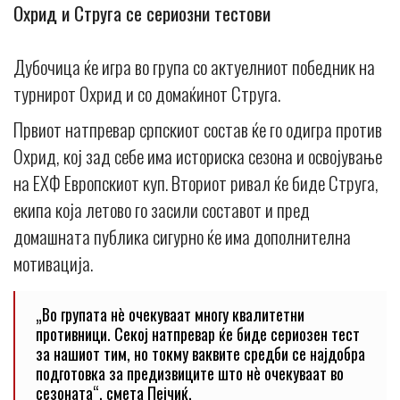
Охрид и Струга се сериозни тестови
Дубочица ќе игра во група со актуелниот победник на
турнирот Охрид и со домаќинот Струга.
Првиот натпревар српскиот состав ќе го одигра против
Охрид, кој зад себе има историска сезона и освојување
на ЕХФ Европскиот куп. Вториот ривал ќе биде Струга,
екипа која летово го засили составот и пред
домашната публика сигурно ќе има дополнителна
мотивација.
„Во групата нè очекуваат многу квалитетни
противници. Секој натпревар ќе биде сериозен тест
за нашиот тим, но токму ваквите средби се најдобра
подготовка за предизвиците што нè очекуваат во
сезоната“, смета Пејчиќ.