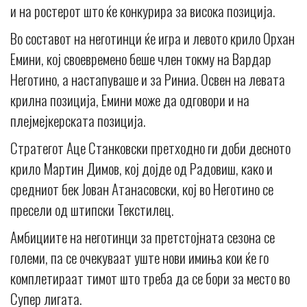
и на ростерот што ќе конкурира за висока позиција.
Во составот на неготинци ќе игра и левото крило Орхан
Емини, кој своевремено беше член токму на Вардар
Неготино, а настапуваше и за Риниа. Освен на левата
крилна позиција, Емини може да одговори и на
плејмејкерската позиција.
Стратегот Аце Станковски претходно ги доби десното
крило Мартин Димов, кој дојде од Радовиш, како и
средниот бек Јован Атанасовски, кој во Неготино се
пресели од штипски Текстилец.
Амбициите на неготинци за претстојната сезона се
големи, па се очекуваат уште нови имиња кои ќе го
комплетираат тимот што треба да се бори за место во
Супер лигата.