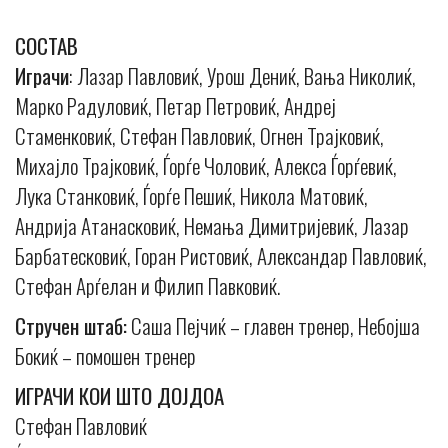
СОСТАВ
Играчи
: Лазар Павловиќ, Урош Дениќ, Вања Николиќ,
Марко Радуловиќ, Петар Петровиќ, Андреј
Стаменковиќ, Стефан Павловиќ, Огнен Трајковиќ,
Михајло Трајковиќ, Ѓорѓе Чоловиќ, Алекса Ѓорѓевиќ,
Лука Станковиќ, Ѓорѓе Пешиќ, Никола Матовиќ,
Андрија Атанасковиќ, Немања Димитријевиќ, Лазар
Барбатесковиќ, Горан Ристовиќ, Александар Павловиќ,
Стефан Арѓелан и Филип Павковиќ.
Стручен штаб:
Саша Пејчиќ – главен тренер, Небојша
Бокиќ – помошен тренер
ИГРАЧИ КОИ ШТО ДОЈДОА
Стефан Павловиќ