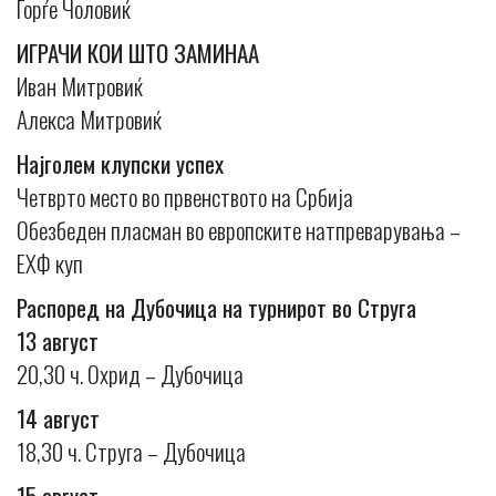
Ѓорѓе Чоловиќ
ИГРАЧИ КОИ ШТО ЗАМИНАА
Иван Митровиќ
Алекса Митровиќ
Најголем клупски успех
Четврто место во првенството на Србија
Обезбеден пласман во европските натпреварувања –
ЕХФ куп
Распоред на Дубочица на турнирот во Струга
13 август
20,30 ч. Охрид – Дубочица
14 август
18,30 ч. Струга – Дубочица
15 август