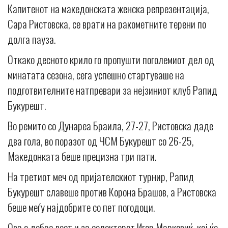
Капитенот на македонската женска репрезентација,
Сара Ристовска, се врати на ракометните терени по
долга пауза.
Откако десното крило го пропушти поголемиот дел од
минатата сезона, сега успешно стартуваше на
подготвителните натпревари за нејзиниот клуб Рапид
Букурешт.
Во ремито со Дунареа Браила, 27-27, Ристовска даде
два гола, во поразот од ЧСМ Букурешт со 26-25,
Македонката беше прецизна три пати.
На третиот меч од пријателскиот турнир, Рапид
Букурешт славеше против Корона Брашов, а Ристовска
беше меѓу најдобрите со пет погодоци.
Ова е добра вест и за селекторот Игор Марковиќ, кој ќе