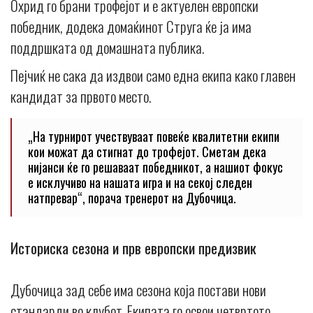
Охрид го брани трофејот и е актуелен европски
победник, додека домаќинот Струга ќе ја има
поддршката од домашната публика.
Пејчиќ не сака да издвои само една екипа како главен
кандидат за првото место.
„На турнирот учествуваат повеќе квалитетни екипи
кои можат да стигнат до трофејот. Сметам дека
нијанси ќе го решаваат победникот, а нашиот фокус
е исклучиво на нашата игра и на секој следен
натпревар“, порача тренерот на Дубочица.
Историска сезона и прв европски предизвик
Дубочица зад себе има сезона која постави нови
стандарди во клубот. Екипата го освои четвртото