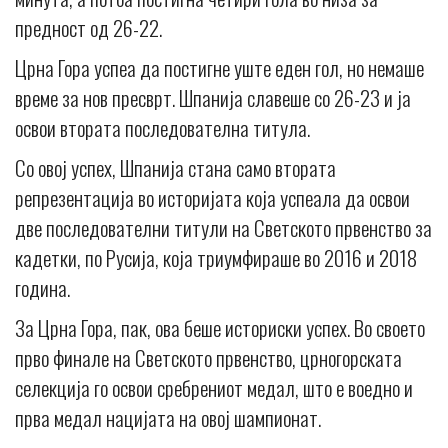
предност од 26-22.
Црна Гора успеа да постигне уште еден гол, но немаше
време за нов пресврт. Шпанија славеше со 26-23 и ја
освои втората последователна титула.
Со овој успех, Шпанија стана само втората
репрезентација во историјата која успеала да освои
две последователни титули на Светското првенство за
кадетки, по Русија, која триумфираше во 2016 и 2018
година.
За Црна Гора, пак, ова беше историски успех. Во своето
прво финале на Светското првенство, црногорската
селекција го освои сребрениот медал, што е воедно и
прва медал нацијата на овој шампионат.