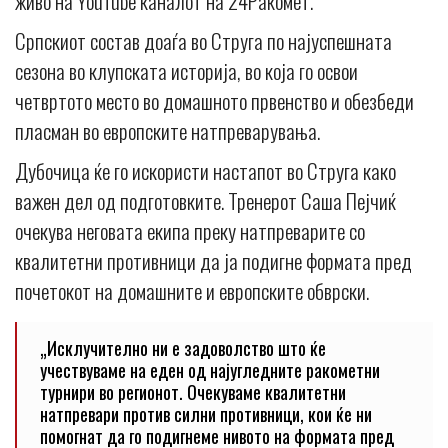
живо на YouTube каналот на 24Ракомет.
Српскиот состав доаѓа во Струга по најуспешната
сезона во клупската историја, во која го освои
четвртото место во домашното првенство и обезбеди
пласман во европските натпреварувања.
Дубочица ќе го искористи настапот во Струга како
важен дел од подготовките. Тренерот Саша Пејчиќ
очекува неговата екипа преку натпреварите со
квалитетни противници да ја подигне формата пред
почетокот на домашните и европските обврски.
„Исклучително ни е задоволство што ќе
учествуваме на еден од најугледните ракометни
турнири во регионот. Очекуваме квалитетни
натпревари против силни противници, кои ќе ни
помогнат да го подигнеме нивото на формата пред