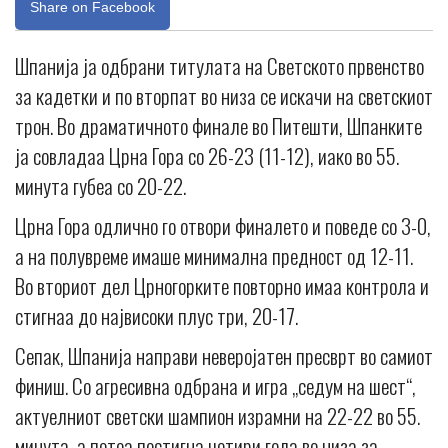
Share on Facebook
Шпанија ја одбрани титулата на Светското првенство
за кадетки и по вторпат во низа се искачи на светскиот
трон. Во драматичното финале во Питешти, Шпанките
ја совладаа Црна Гора со 26-23 (11-12), иако во 55.
минута губеа со 20-22.
Црна Гора одлично го отвори финалето и поведе со 3-0,
а на полувреме имаше минимална предност од 12-11.
Во вториот дел Црногорките повторно имаа контрола и
стигнаа до највисоки плус три, 20-17.
Сепак, Шпанија направи неверојатен пресврт во самиот
финиш. Со агресивна одбрана и игра „седум на шест“,
актуелниот светски шампион израмни на 22-22 во 55.
минута, а потоа постигна четири гола во низа за