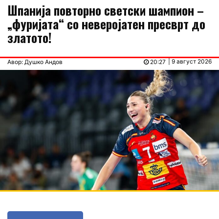
Шпанија повторно светски шампион –
„фуријата“ со неверојатен пресврт до
златото!
| 9 август 2026
Авор: Душко Андов
20:27