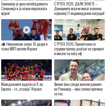
Германија ја урна непобедливата
СТРУГА 2026: ДАЛИ ЗНАЕТЕ –
Словенија и ја освои европската
Домашните играчи имаат освоено
круна!
најмалку 11 индивидуални награди!
Николовски запре 16 удари и
СТРУГА 2026: Прилепчани со
стана МВП против Израел
струшки тренер доаѓаат на турнирот
и мислат на плеј-оф
Македонските кадети се 9. во
Филип Јиха следи женски ракомет
Европа – го „згазија“ Израел
во Романија – има голема причина
за тоа