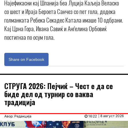
Најефикасни кај Шпанија беа Луција Каљеја Веласко
со шест и Ираја Бероета Санчез со пет гола, додека
голманката Ребека Секадес Катала имаше 10 одбрани.
Кај Црна Гора, Ивана Савиќ и Анѓелина Орбовиќ
постигнаа по осум гола.
Share on Facebook
СТРУГА 2026: Пејчиќ – Чест е да се
биде дел од турнир со ваква
традиција
| 8 август 2026
Авор: Редакција
16:22