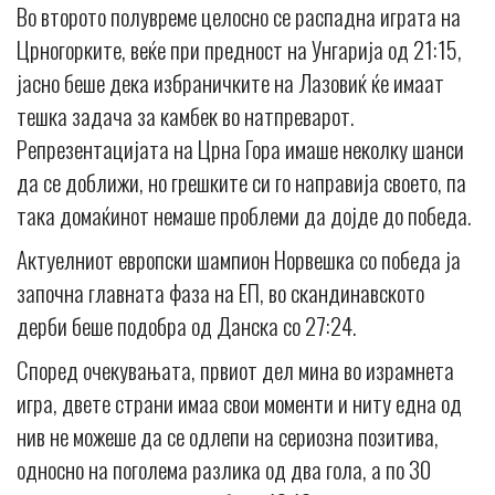
Во второто полувреме целосно се распадна играта на
Црногорките, веќе при предност на Унгарија од 21:15,
јасно беше дека избраничките на Лазовиќ ќе имаат
тешка задача за камбек во натпреварот.
Репрезентацијата на Црна Гора имаше неколку шанси
да се доближи, но грешките си го направија своето, па
така домаќинот немаше проблеми да дојде до победа.
Актуелниот европски шампион Норвешка со победа ја
започна главната фаза на ЕП, во скандинавското
дерби беше подобра од Данска со 27:24.
Според очекувањата, првиот дел мина во израмнета
игра, двете страни имаа свои моменти и ниту една од
нив не можеше да се одлепи на сериозна позитива,
односно на поголема разлика од два гола, а по 30