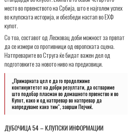
место во првенството на Србија, што е најголем успех
во клупската историја, и обезбеди настап во ЕХФ
купот.
Со тоа, составот од Лесковац доби можност за првпат
да се измери со противници од европската сцена.
Натпреварите во Струга ќе бидат важен дел од
подготовките за новото ниво на предизвици.
„Примарната цел е да го продолжиме
континуитетот на добри резултати, да оствариме
што подобар пласман во домашното првенство и во
Купот, како и од натпревар во натпревар да
напредуваме како тим“, заврши Пејчиќ.
ДУБОЧИЦА 54 – КЛУПСКИ ИНФОРМАЦИИ