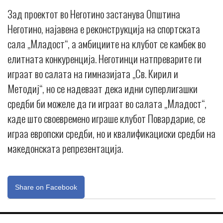
Зад проектот во Неготино застанува Општина
Неготино, најавена е реконструкција на спортската
сала „Младост“, а амбициите на клубот се камбек во
елитната конкуренција. Неготинци натпреварите ги
играат во салата на гимназијата „Св. Кирил и
Методиј“, но се надеваат дека идни суперлигашки
средби би можеле да ги играат во салата „Младост“,
каде што своевремено играше клубот Повардарие, се
играа европски средби, но и квалификациски средби на
македонската репрезентација.
Share on Facebook