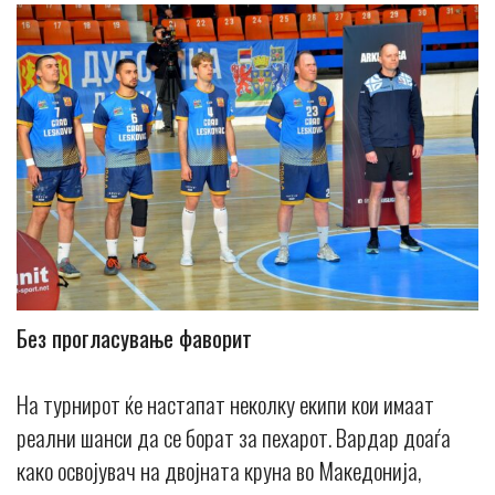
Без прогласување фаворит
На турнирот ќе настапат неколку екипи кои имаат
реални шанси да се борат за пехарот. Вардар доаѓа
како освојувач на двојната круна во Македонија,