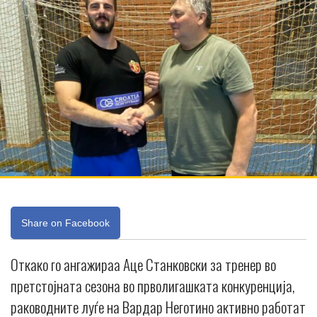
Share on Facebook
Откако го ангажираа Аце Станковски за тренер во
претстојната сезона во прволигашката конкуренција,
раководните луѓе на Вардар Неготино активно работат