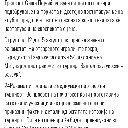
Тренерот Саша Пејчиќ очекува силни натпревари,
подобрување на формата и достојно претставување на
клубот пред почетокот на сезоната во која екипата ќе
настапува и на европската сцена.
Струга од 12 до 15 август повторно ќе живее со
ракометот. На отвореното игралиште покрај
Охридското Езеро ќе се одржи 54. издание на
Меѓународниот ракометен турнир „Вангел Баљукоски –
Баљук“.
24Ракомет и годинава е медиумски партнер на
турнирот. Во пресрет на почетокот ќе ги претставиме
сите екипи учесници и ќе пренесеме интересни
приказни, факти и детали од богатата историја на
турнирот. Сите натпревари ќе бидат пренесувани во