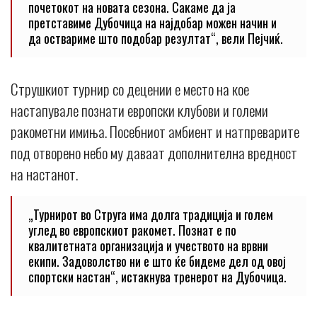
почетокот на новата сезона. Сакаме да ја
претставиме Дубочица на најдобар можен начин и
да оствариме што подобар резултат“, вели Пејчиќ.
Струшкиот турнир со децении е место на кое
настапувале познати европски клубови и големи
ракометни имиња. Посебниот амбиент и натпреварите
под отворено небо му даваат дополнителна вредност
на настанот.
„Турнирот во Струга има долга традиција и голем
углед во европскиот ракомет. Познат е по
квалитетната организација и учеството на врвни
екипи. Задоволство ни е што ќе бидеме дел од овој
спортски настан“, истакнува тренерот на Дубочица.