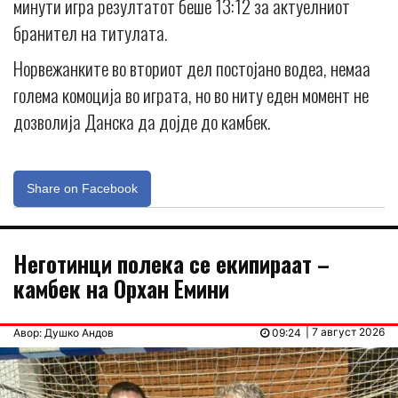
минути игра резултатот беше 13:12 за актуелниот
бранител на титулата.
Норвежанките во вториот дел постојано водеа, немаа
голема комоција во играта, но во ниту еден момент не
дозволија Данска да дојде до камбек.
Share on Facebook
Неготинци полека се екипираат –
камбек на Орхан Емини
| 7 август 2026
Авор: Душко Андов
09:24