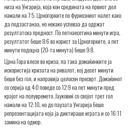
низа на Унгарија, која кон средината на првиот дел
намали на 7:5. Црногорките по фуриозниот налет како
да подзастанаа, но некако успеваа да одржат
резултатска предност. По петнаесетина минути игра,
резултатот беше 8:6 во корист за Црногорките, а пет
минути подоцна (20-та минута) беше 9:8.
Црна Гора влезе во криза, па така домаќинките ја
искористија кризата на ривалот, кој десет минути
беше без гол, и направија целосен пресврт. Домаќинот
со серија од 4:0 поведе со 12:9 на пет минути пред
крајот на полувремето. Јауковиќ со својот трет гол
намали на 12:10, но до паузата Унгарија беше
репрезентацијата која ја диктираше играта и со 16:11
замина на одмор.