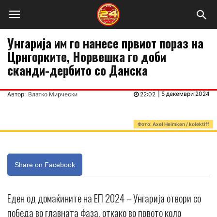
Унгарија им го нанесе првиот пораз на
Црнгорките, Норвешка го доби
сканди-дербито со Данска
|
5 декември 2024
Автор:
Влатко Мирчески
22:02
Фото: Axel Heimken / kolektiff
Share on Facebook
Еден од домаќините на ЕП 2024 – Унгарија отвори со
победа во главната фаза, откако во првото коло