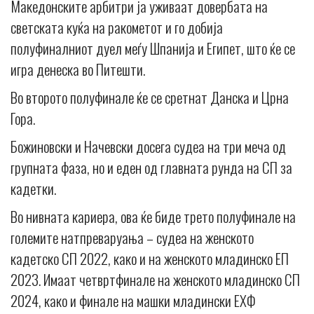
Македонските арбитри ја уживаат довербата на
светската куќа на ракометот и го добија
полуфиналниот дуел меѓу Шпанија и Египет, што ќе се
игра денеска во Питешти.
Во второто полуфинале ќе се сретнат Данска и Црна
Гора.
Божиновски и Начевски досега судеа на три меча од
групната фаза, но и еден од главната рунда на СП за
кадетки.
Во нивната кариера, ова ќе биде трето полуфинале на
големите натпреваруања – судеа на женското
кадетско СП 2022, како и на женското младинско ЕП
2023. Имаат четвртфинале на женското младинско СП
2024, како и финале на машки младински ЕХФ