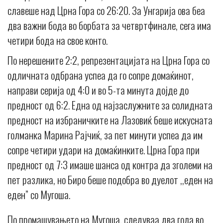
славеше над Црна Гора со 26:20. За Унгарија ова беа
два важни бода во борбата за четвртфинале, сега има
четири бода на свое конто.
По нерешените 2:2, репрезентацијата на Црна Гора со
одличната одбрана успеа да го сопре домаќинот,
направи серија од 4:0 и во 5-та минута дојде до
предност од 6:2. Една од најзаслужните за солидната
предност на избраничките на Лазовиќ беше искусната
голманка Марина Рајчиќ, за пет минути успеа да им
сопре четири удари на домаќинките. Црна Гора при
предност од 7:3 имаше шанса од контра да зголеми на
пет разлика, но Биро беше подобра во дуелот ,,еден на
еден” со Мугоша.
По промашувањето на Мугоша, следуваа два гола во