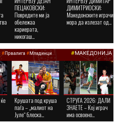
аг
ИНТЕРВЈУ ДЕЈАН
ИНТЕРВЈУ ДИМИТАР
ПЕЦАКОВСКИ:
ДИМИТРИОСКИ:
га
Повредите ми ја
Македонските играчи
тва
обележаа
мора да излезат од...
кариерата,
никогаш...
#
МАКЕДОНИЈА
а
#
Првалига
#
Младинци
 ќе
Крушата под круша
СТРУГА 2026: ДАЛИ
паѓа – „малиот на
ЗНАЕТЕ – Кој играч
Јуле“ блеска...
има освоено...