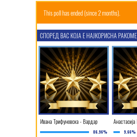
This poll has ended (since 2 months).
СПОРЕД ВАС КОЈА Е НАЈКОРИСНА РАКОМЕ
Ивана Трифуновска - Вардар
Анастасија 
86.96%
9.66%