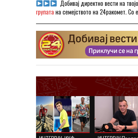
Добивај директно вести на твој
групата
на семејството на 24ракомет. Со 
_______________________________________________