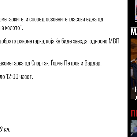
ометарките, и според освоените гласови една од
на колото“.
М
јдобрата ракометарка, која ќе биде ѕвезда, односно МВП
ракометарка од Спартак, Ѓорче Петров и Вардар.
до 12:00 часот.
П
 сл.