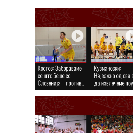
Костов: Забораваме
Кузманоски:
се што беше со
Најважно од ова 
Словенија – против...
да извлечеме по