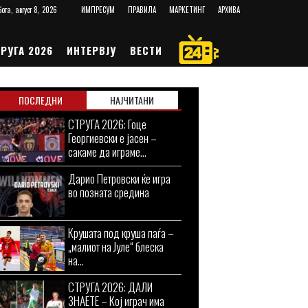
ота, август 8, 2026
ИМПРЕСУМ
ПРАВИЛА
МАРКЕТИНГ
АРХИВА
РУГА 2026
ИНТЕРВЈУ
ВЕСТИ
ПОСЛЕДНИ
НАЈЧИТАНИ
СТРУГА 2026: Гоце
Георгиевски е јасен –
сакаме да играме...
Дарио Петровски ќе игра
во позната средина
Крушата под круша паѓа –
„малиот на Јуле“ блеска
на...
СТРУГА 2026: ДАЛИ
ЗНАЕТЕ – Кој играч има