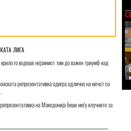
С
СКАТА ЛИГА
крило го водеше нејзиниот тим до важен триумф над
нската репрезентативка одигра одлично на мечот со
.
репрезентативка на Македонија беше меѓу клучните за
_____________________________________________________