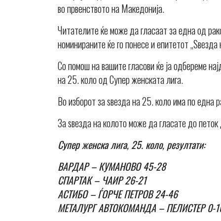
во првенството на Македонија.
Читателите ќе може да гласаат за една од рак
номинираните ќе го понесе и епитетот „Ѕвезда 
Со помош на вашите гласови ќе ја одбереме на
на 25. коло од Супер женската лига.
Во изборот за ѕвезда на 25. коло има по една 
За ѕвезда на колото може да гласате до петок 
Супер женска лига, 25. коло, резултати:
ВАРДАР – КУМАНОВО 45-28
СПАРТАК – ЧАИР 26-21
АСТИБО – ЃОРЧЕ ПЕТРОВ 24-46
МЕТАЛУРГ АВТОКОМАНДА – ПЕЛИСТЕР 0-10