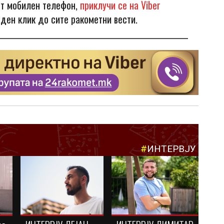
от мобилен телефон,
приклучи се на Viber
еден клик до сите ракометни вести.
______________________________________________________
#
ИНТЕРВЈУ