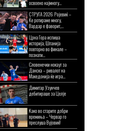
освоено најмногу...
СТРУГА 2026: Ројевиќ –
Ќе ротираме многу,
Вардар е фаворит,...
Црна Гора испиша
историја, Шпанија
повторно во финале –
познати...
Словенечки нокаут за
Данска – ривалот на
Македонија ќе игра...
Димитар Узунчев
дебитираше за Целје
Kaко во старите добри
времиња – Червар го
преслуша Вујовиќ!