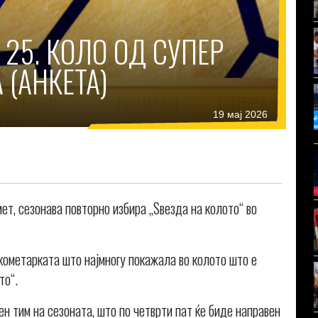
 25. КОЛО ОД СУПЕР
 (АНКЕТА)
19 мај 2026
ет, сезонава повторно избира „Ѕвезда на колото“ во
кометарката што најмногу покажала во колото што е
то“.
ен тим на сезоната, што по четврти пат ќе биде направен