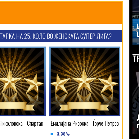
ТАРКА НА 25. КОЛО ВО ЖЕНСКАТА СУПЕР ЛИГА?
–
Т
Николовска - Спартак
Емилијана Ризоска - Ѓорче Петров
3.38%