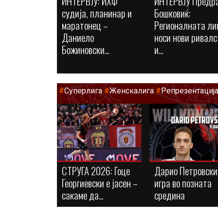
ИНТЕРВЈУ: ИХФ
ИНТЕРВЈУ Предр
судија, планинар и
Бошковиќ:
маратонец –
Регионалната ли
Даниело
носи нови ривалс
Божиновски...
и...
#
Суперлига
#
Женскалига
#
Репрезентациј
СТРУГА 2026: Гоце
Дарио Петровски
Георгиевски е јасен –
игра во позната
сакаме да...
средина