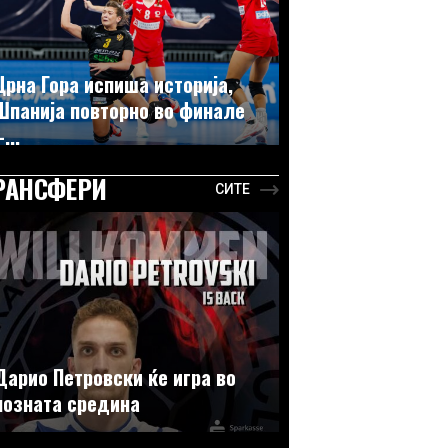
Црна Гора испиша историја,
Шпанија повторно во финале
...
РАНСФЕРИ
СИТЕ
Дарио Петровски ќе игра во
позната средина