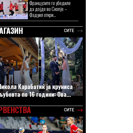
Французите го убедиле
да дојде во Скопје –
Фадуил откри...
АГАЗИН
СИТЕ
Никола Карабатиќ ја круниса
љубовта по 16 години: Ова...
РВЕНСТВА
СИТЕ