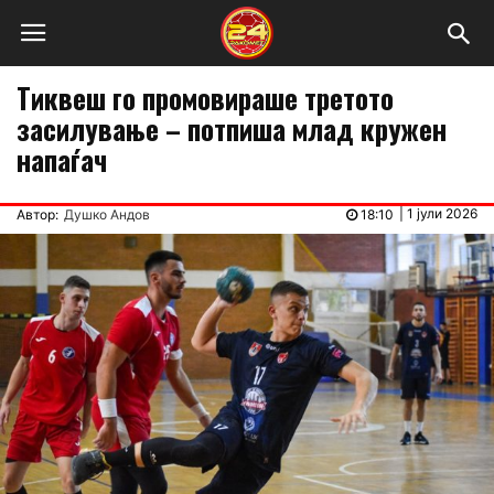
Тиквеш го промовираше третото
засилување – потпиша млад кружен
напаѓач
|
1 јули 2026
Автор:
Душко Андов
18:10