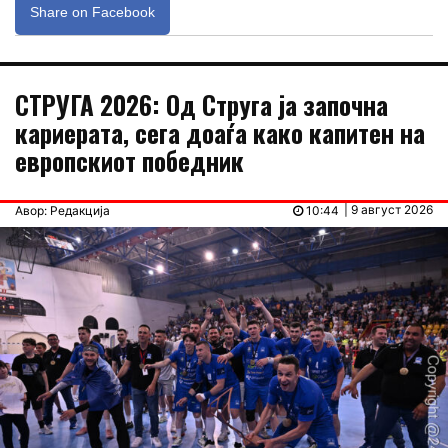
Share on Facebook
СТРУГА 2026: Од Струга ја започна
кариерата, сега доаѓа како капитен на
европскиот победник
| 9 август 2026
Авор: Редакција
10:44