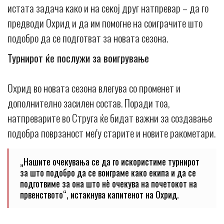
истата задача како и на секој друг натпревар – да го
предводи Охрид и да им помогне на соиграчите што
подобро да се подготват за новата сезона.
Турнирот ќе послужи за воигрување
Охрид во новата сезона влегува со променет и
дополнително засилен состав. Поради тоа,
натпреварите во Струга ќе бидат важни за создавање
подобра поврзаност меѓу старите и новите ракометари.
„Нашите очекувања се да го искористиме турнирот
за што подобро да се воиграме како екипа и да се
подготвиме за она што нè очекува на почетокот на
првенството“, истакнува капитенот на Охрид.