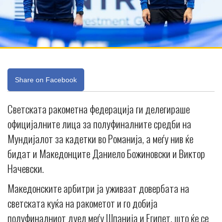
Share on Facebook
Светската ракометна федерација ги делегираше
официјалните лица за полуфиналните средби на
Мундијалот за кадетки во Романија, а меѓу нив ќе
бидат и Македонците Даниело Божиновски и Виктор
Начевски.
Македонските арбитри ја уживаат довербата на
светската куќа на ракометот и го добија
полуфиналниот дуел меѓу Шпанија и Египет, што ќе се