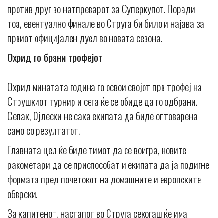
против друг во натпреварот за Суперкупот. Поради
тоа, евентуално финале во Струга би било и најава за
првиот официјален дуел во новата сезона.
Охрид го брани трофејот
Охрид минатата година го освои својот прв трофеј на
Струшкиот турнир и сега ќе се обиде да го одбрани.
Сепак, Ојлески не сака екипата да биде оптоварена
само со резултатот.
Главната цел ќе биде тимот да се воигра, новите
ракометари да се приспособат и екипата да ја подигне
формата пред почетокот на домашните и европските
обврски.
За капитенот, настапот во Струга секогаш ќе има