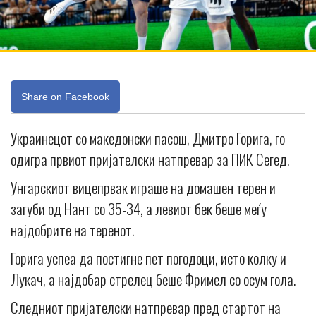
Share on Facebook
Украинецот со македонски пасош, Дмитро Горига, го
одигра првиот пријателски натпревар за ПИК Сегед.
Унгарскиот вицепрвак играше на домашен терен и
загуби од Нант со 35-34, а левиот бек беше меѓу
најдобрите на теренот.
Горига успеа да постигне пет погодоци, исто колку и
Лукач, а најдобар стрелец беше Фримел со осум гола.
Следниот пријателски натпревар пред стартот на