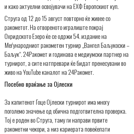
и како актуелни освојувачи на ЕХФ Европскиот куп.
Струга од 12 до 15 август повторно ќе живее со
ракометот. На отвореното игралиште покрај
Охридското Езеро ќе се одржи 54. издание на
Меѓународниот ракометен турнир „Вангел Баљукоски –
Баљук“. 24Ракомет и годинава е медиумски партнер на
турнирот, а сите натпревари ќе бидат пренесувани во
живо на YouTube каналот на 24Ракомет.
Посебно враќање за Ојлески
За капитенот Гоце Ојлески турнирот има многу
поголемо значење од обична подготвителна проверка.
Тој е роден во Струга, таму ги направи првите
ракометни чекори, а низ кариерата повеќепати