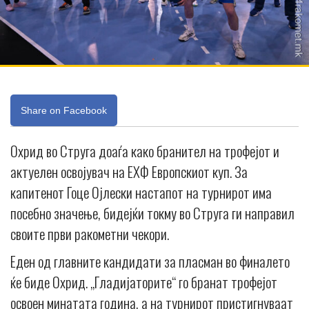
Share on Facebook
Охрид во Струга доаѓа како бранител на трофејот и
актуелен освојувач на ЕХФ Европскиот куп. За
капитенот Гоце Ојлески настапот на турнирот има
посебно значење, бидејќи токму во Струга ги направил
своите први ракометни чекори.
Еден од главните кандидати за пласман во финалето
ќе биде Охрид. „Гладијаторите“ го бранат трофејот
освоен минатата година, а на турнирот пристигнуваат