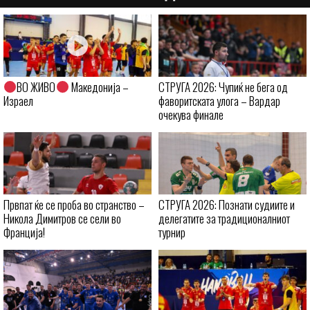
ВО ЖИВО
Македонија –
СТРУГА 2026: Чупиќ не бега од
Израел
фаворитската улога – Вардар
очекува финале
Првпат ќе се проба во странство –
СТРУГА 2026: Познати судиите и
Никола Димитров се сели во
делегатите за традиционалниот
Франција!
турнир