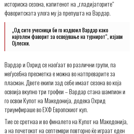
историска сезона, капитенот на „гладијаторите“
фаворитската улога му ја препушта на Вардар.
„Од сите учесници би го издвоил Вардар како
најголем фаворит за освојување на турнирот“, изјави
Ојлески.
Вардар и Охрид се наоѓаат во различни групи, па
меѓусебна пресметка е можна во натпреварите за
пласман. Двете екипи зад себе имаат сезона во која
освоија вкупно три трофеи – Вардар стана шампион и
го освои Купот на Македонија, додека Охрид
триумфираше во ЕХФ Европскиот куп.
Тие се сретнаа и во финалето на Купот на Македонија,
а на почетокот на септември повторно ќе играат еден