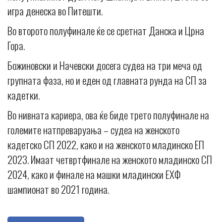
игра денеска во Питешти.
Во второто полуфинале ќе се сретнат Данска и Црна
Гора.
Божиновски и Начевски досега судеа на три меча од
групната фаза, но и еден од главната рунда на СП за
кадетки.
Во нивната кариера, ова ќе биде трето полуфинале на
големите натпреваруања – судеа на женското
кадетско СП 2022, како и на женското младинско ЕП
2023. Имаат четвртфинале на женското младинско СП
2024, како и финале на машки младински ЕХФ
шампионат во 2021 година.