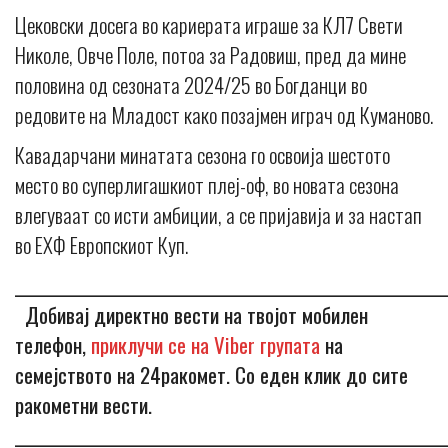
Цековски досега во кариерата играше за КЛ7 Свети
Николе, Овче Поле, потоа за Радовиш, пред да мине
половина од сезоната 2024/25 во Богданци во
редовите на Младост како позајмен играч од Куманово.
Кавадарчани минатата сезона го освоија шестото
место во суперлигашкиот плеј-оф, во новата сезона
влегуваат со исти амбиции, а се пријавија и за настап
во ЕХФ Европскиот Куп.
_____________________________________________________________
Добивај директно вести на твојот мобилен
телефон,
приклучи се на Viber групата
на
семејството на 24ракомет. Со еден клик до сите
ракометни вести.
_____________________________________________________________