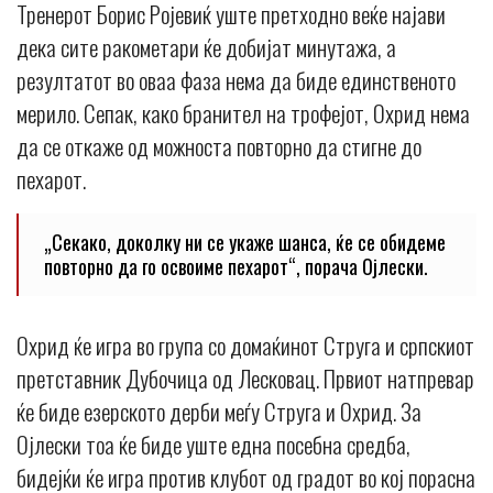
Тренерот Борис Ројевиќ уште претходно веќе најави
дека сите ракометари ќе добијат минутажа, а
резултатот во оваа фаза нема да биде единственото
мерило. Сепак, како бранител на трофејот, Охрид нема
да се откаже од можноста повторно да стигне до
пехарот.
„Секако, доколку ни се укаже шанса, ќе се обидеме
повторно да го освоиме пехарот“, порача Ојлески.
Охрид ќе игра во група со домаќинот Струга и српскиот
претставник Дубочица од Лесковац. Првиот натпревар
ќе биде езерското дерби меѓу Струга и Охрид. За
Ојлески тоа ќе биде уште една посебна средба,
бидејќи ќе игра против клубот од градот во кој порасна