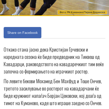
Фото: РК Куманово/Тијана Додевска
Share on Facebook
Откако стана јасно дека Кристијан Грчевски и
наредната сезона ќе биде предводник на Тиквеш од
Кавадарци, раководството на кавадаречкиот тим веќе
започна со формирањето на играчкиот ростер.
По левите бекови Мохамед Бен Махфуд и Тоше Ончев,
третото засилување во ростерот на кавадарчани ќе
биде кружниот напаѓач Борјан Цековски, кој доаѓа од
тимот на Куманово, каде што играше заедно со Ончев.