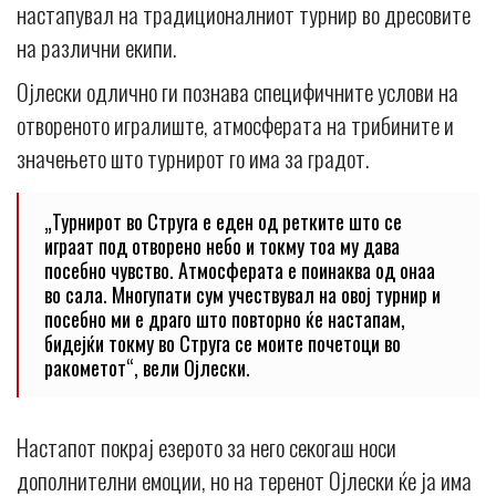
настапувал на традиционалниот турнир во дресовите
на различни екипи.
Ојлески одлично ги познава специфичните услови на
отвореното игралиште, атмосферата на трибините и
значењето што турнирот го има за градот.
„Турнирот во Струга е еден од ретките што се
играат под отворено небо и токму тоа му дава
посебно чувство. Атмосферата е поинаква од онаа
во сала. Многупати сум учествувал на овој турнир и
посебно ми е драго што повторно ќе настапам,
бидејќи токму во Струга се моите почетоци во
ракометот“, вели Ојлески.
Настапот покрај езерото за него секогаш носи
дополнителни емоции, но на теренот Ојлески ќе ја има