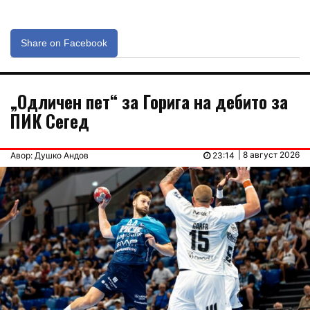
Share on Facebook
„Одличен пет“ за Горига на дебито за
ПИК Сегед
| 8 август 2026
Авор: Душко Андов
23:14