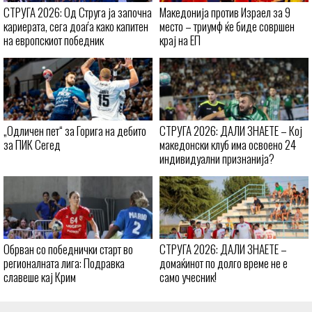
СТРУГА 2026: Од Струга ја започна
Македонија против Израел за 9
кариерата, сега доаѓа како капитен
место – триумф ќе биде совршен
на европскиот победник
крај на ЕП
„Одличен пет“ за Горига на дебито
СТРУГА 2026: ДАЛИ ЗНАЕТЕ – Кој
за ПИК Сегед
македонски клуб има освоено 24
индивидуални признанија?
Обрван со победнички старт во
СТРУГА 2026: ДАЛИ ЗНАЕТЕ –
регионалната лига: Подравка
домаќинот по долго време не е
славеше кај Крим
само учесник!