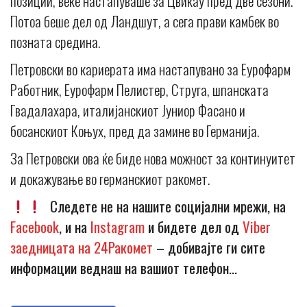
позиции, веќе настапуваше за Цвикау пред две сезони.
Потоа беше дел од Ландшут, а сега прави камбек во
позната средина.
Петровски во кариерата има настапувано за Еурофарм
Работник, Еурофарм Пелистер, Струга, шпанската
Гвадалахара, италијанскиот Јуниор Фасано и
босанскиот Коњух, пред да замине во Германија.
За Петровски ова ќе биде нова можност за континуитет
и докажување во германскиот ракомет.
Следете не на нашите социјални мрежи, на
Facebook
, и на
Instagram
и бидете дел од
Viber
заедницата на 24Ракомет
– добивајте ги сите
информации веднаш на вашиот телефон…