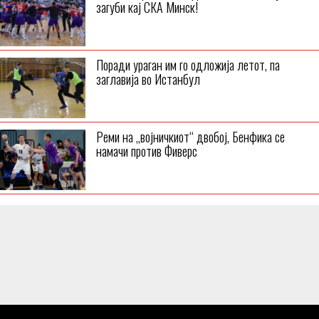
загуби кај СКА Минск!
Поради ураган им го одложија летот, па
заглавија во Истанбул
Реми на „војничкиот“ двобој, Бенфика се
намачи против Фиверс