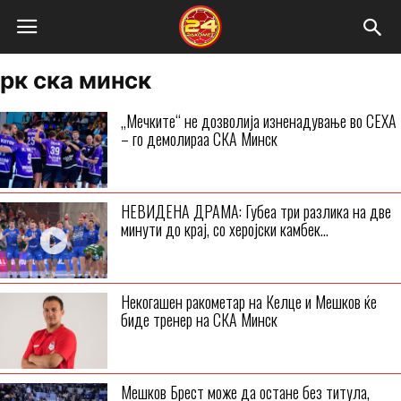
рк ска минск
„Мечките“ не дозволија изненадување во СЕХА
– го демолираа СКА Минск
НЕВИДЕНА ДРАМА: Губеа три разлика на две
минути до крај, со херојски камбек...
Некогашен ракометар на Келце и Мешков ќе
биде тренер на СКА Минск
Мешков Брест може да остане без титула,