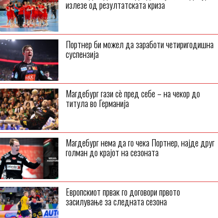
излезе од резултатската криза
Портнер би можел да заработи четиригодишна
суспензија
Магдебург гази сѐ пред себе – на чекор до
титула во Германија
Магдебург нема да го чека Портнер, најде друг
голман до крајот на сезоната
Европскиот првак го договори првото
засилување за следната сезона