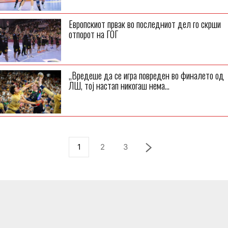
Европскиот првак во последниот дел го скрши
отпорот на ГОГ
„Вредеше да се игра повреден во финалето од
ЛШ, тој настап никогаш нема...
1
2
3