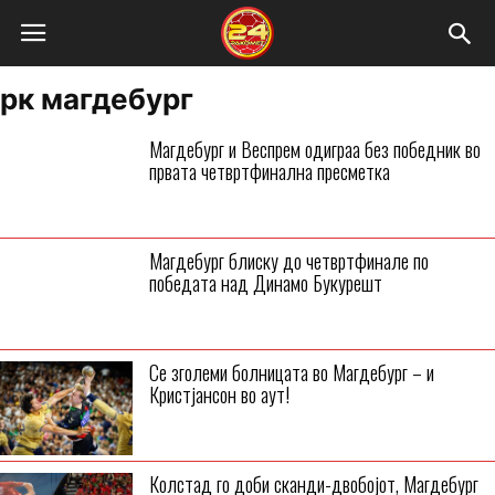
рк магдебург
Магдебург и Веспрем одиграа без победник во
првата четвртфинална пресметка
Магдебург блиску до четвртфинале по
победата над Динамо Букурешт
Се зголеми болницата во Магдебург – и
Кристјансон во аут!
Колстад го доби сканди-двобојoт, Магдебург