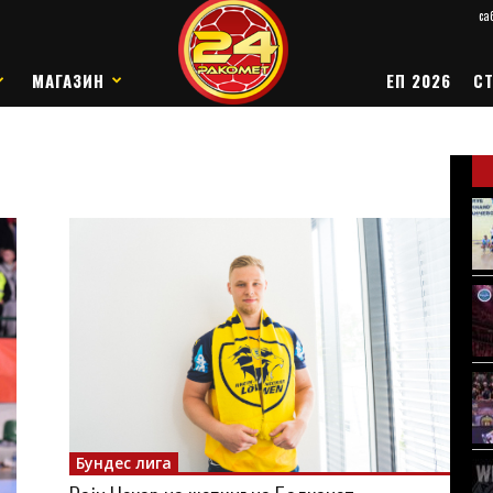
саб
МАГАЗИН
ЕП 2026
СТ
Бундес лига