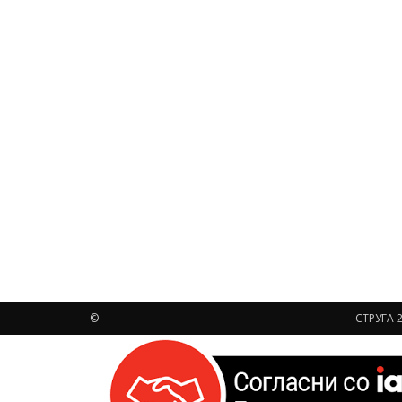
©
СТРУГА 