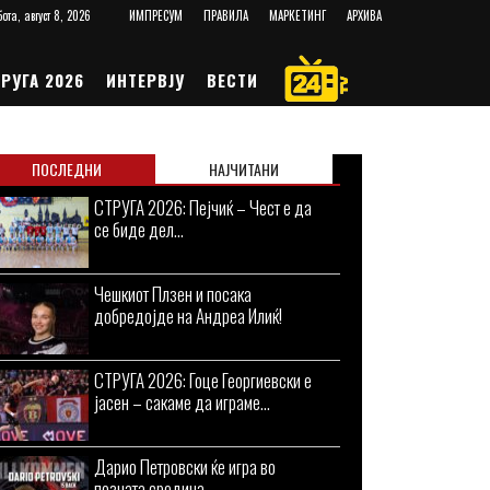
ота, август 8, 2026
ИМПРЕСУМ
ПРАВИЛА
МАРКЕТИНГ
АРХИВА
РУГА 2026
ИНТЕРВЈУ
ВЕСТИ
ПОСЛЕДНИ
НАЈЧИТАНИ
СТРУГА 2026: Пејчиќ – Чест е да
се биде дел...
Чешкиот Плзен и посака
добредојде на Андреа Илиќ!
СТРУГА 2026: Гоце Георгиевски е
јасен – сакаме да играме...
Дарио Петровски ќе игра во
позната средина