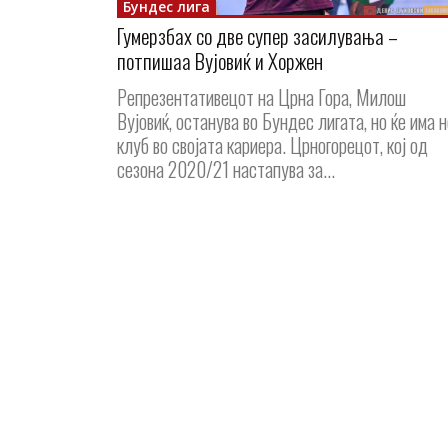
Бундес лига
Гумерзбах со две супер засилувања –
потпишаа Вујовиќ и Хоржен
Репрезентативецот на Црна Гора, Милош
Вујовиќ, останува во Бундес лигата, но ќе има н
клуб во својата кариера. Црногорецот, кој од
сезона 2020/21 настапува за...