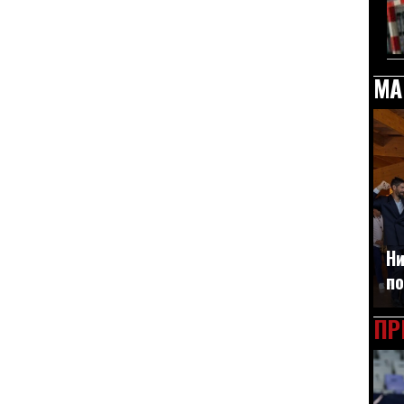
МА
Ни
по
ПР