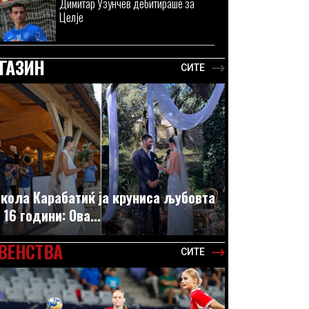
Димитар Узунчев дебитираше за
Целје
ГАЗИН
СИТЕ
кола Карабатиќ ја круниса љубовта
 16 години: Ова...
ВЕНСТВА
СИТЕ