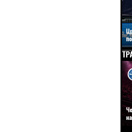
Цр
по
ТР
Че
на