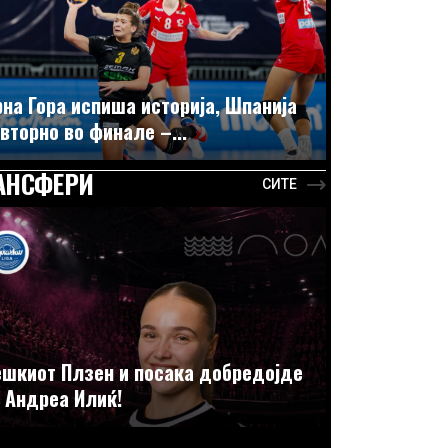
на Гора испиша историја, Шпанија
вторно во финале –...
АНСФЕРИ
СИТЕ
шкиот Плзен и посака добредојде
 Андреа Илиќ!