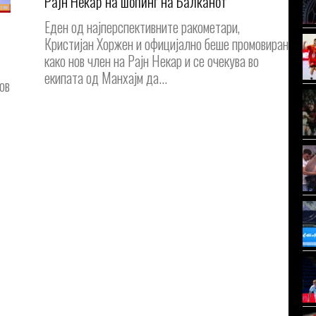
Рајн Некар на шопинг на Балканот
Еден од најперспективните ракометари,
Кристијан Хоржен и официјално беше промовиран
како нов член на Рајн Некар и се очекува во
екипата од Манхајм да...
ов