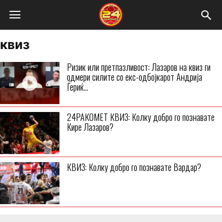
квиз
Ризик или претпазливост: Лазаров на квиз ги
одмери силите со екс-одбојкарот Андрија
Ѓериќ...
24РАКОМЕТ КВИЗ: Колку добро го познавате
Кире Лазаров?
КВИЗ: Колку добро го познавате Вардар?