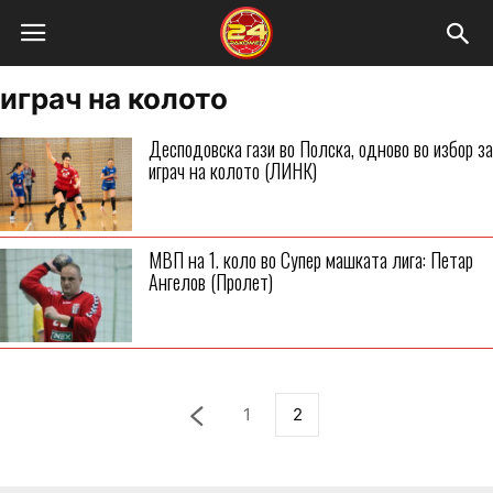
играч на колото
Десподовска гази во Полска, одново во избор за
играч на колото (ЛИНК)
МВП на 1. коло во Супер машката лига: Петар
Ангелов (Пролет)
1
2