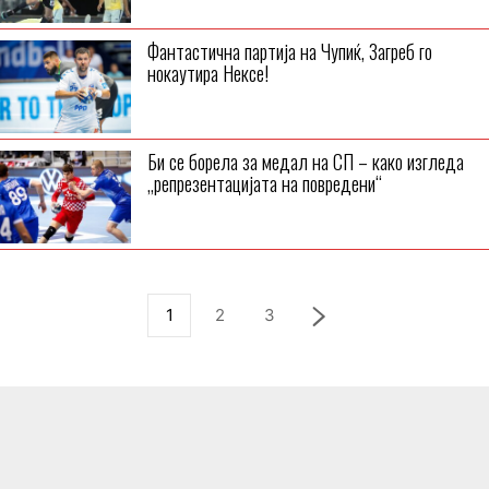
Фантастична партија на Чупиќ, Загреб го
нокаутира Нексе!
Би се борела за медал на СП – како изгледа
„репрезентацијата на повредени“
1
2
3