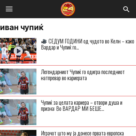
иван чупиќ
СЕДУМ ГОДИНИ од чудото во Келн – како
Вардар и Чупиќ го...
Легендарниот Чупиќ го одигра последниот
натпревар во кариерата
Чупиќ за целата кариера – отвори душа и
призна: Во ВАРДАР МИ БЕШЕ...
Играчот што му ја донесе првата европска