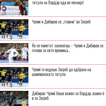
титула на Вардар оди во пензија!
Чупиќ и Дибиров се „главни“ во Загреб
Ќе се паметат засекогаш – Чупиќ и Дибиров со
голови за сите времиња...
Чупиќ го водеше Загреб до одбрана на
шампионската титула
Дибиров: Чупиќ беше важен за Вардар, важен ѐ
и за Загреб