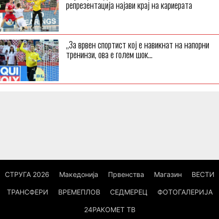
репрезентација најави крај на кариерата
„За врвен спортист кој е навикнат на напорни
тренинзи, ова е голем шок...
СТРУГА 2026
Македонија
Првенства
Магазин
ВЕСТИ
ТРАНСФЕРИ
ВРЕМЕПЛОВ
СЕДМЕРЕЦ
ФОТОГАЛЕРИЈА
24РАКОМЕТ ТВ