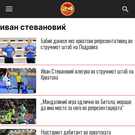
иван стевановиќ
Бабиќ донесе екс хрватски репрезентативец во
стручниот штаб на Подравка
Иван Стевановиќ влегува во стручниот штаб на
Хрватска
„Мандалиниќ игра одлично во Битола, мораше
да има место за него во репрезентацијата“
Најстариот дебитант во хрватската