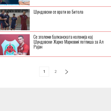
Шундовски се врати во Битола
Се зголеми балканската колонија кај
Шундовски: Жарко Марковиќ потпиша за Ал
Рајан
1
2