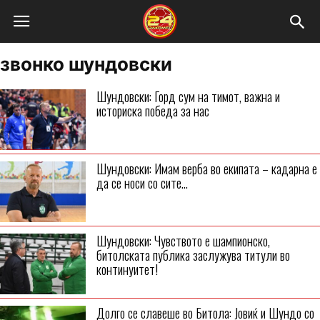
звонко шундовски
Шундовски: Горд сум на тимот, важна и
историска победа за нас
Шундовски: Имам верба во екипата – кадарна е
да се носи со сите...
Шундовски: Чувството е шампионско,
битолската публика заслужува титули во
континуитет!
Долго се славеше во Битола: Јовиќ и Шундо со