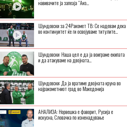
навивачите ја запеаја “Ако...
Шундовски за 24Ракомет ТВ: Се надевам дека
во континуитет ќе ги освојуваме титулите...
Шундовски: Наша цел е да ја воиграме екипата
и да атакуваме на двојната...
Шундовски: Да ја вратиме двојната круна во
најракометниот град во Македонија
АНАЛИЗА: Норвешка е фаворит, Русија е
искусна, Словачка по изненадување