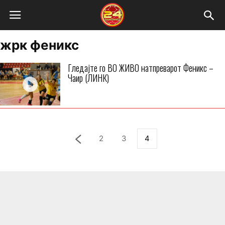
жрк феникс
Гледајте го ВО ЖИВО натпреварот Феникс –
Чаир (ЛИНК)
2
3
4