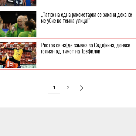
„Татко на една ракометарка се закани дека ќе
ме убие во темна улица!“
Ростов си најде замена за Седојкина, донесе
голман од тимот на Трефилов
1
2