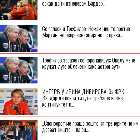
сакав да ги изневерам Вардар...
Се огласи и Трефилов: Немам ништо против
Мартин, но репрезентација не се прави...
Трефилов заразен со коронавирус: Околу мене
кружат луѓе облечени како астронаути
ИНТЕРВЈУ ИРИНА ДИБИРОВА: За ЖРК
Вардар да освои титула требаше време,
континуитет и...
„Спонзорот ме праша зошто на тренерите не им
даваат ништо – па си...