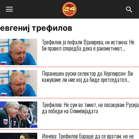
евгениј трефилов
Трефилов ја пофали Вјахирева, но истакна: Не
би правел споредба дека е ракометниот...
Поранешен руски селектор до Хергеирсон: Ви
кажуваме ли ние кој да биде претседател...
Трефилов: Не сум во тимот, но посакувам Русија
да победи на Олимпијадата
Ихнева: Трефилов бараше да се вратам, но не