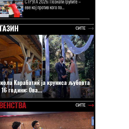
СТРУГА 2026: Познати групите –
еве кој против кого по...
ГАЗИН
СИТЕ
кола Карабатиќ ја круниса љубовта
 16 години: Ова...
ВЕНСТВА
СИТЕ