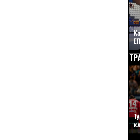
Ка
ЕП
ТР
Ту
кл