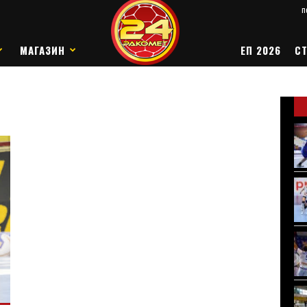
п
МАГАЗИН
ЕП 2026
СТ