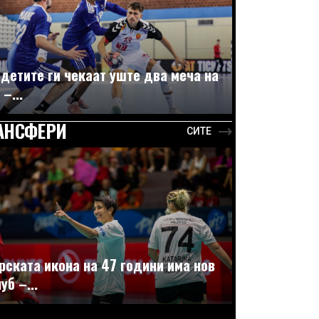
детите ги чекаат уште два меча на
 –...
АНСФЕРИ
СИТЕ
рската икона на 47 години има нов
уб –...