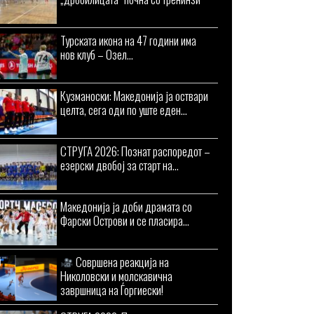
Турската икона на 47 години има
нов клуб – Озел...
Кузманоски: Македонија ја оствари
целта, сега оди по уште еден...
СТРУГА 2026: Познат распоредот –
езерски двобој за старт на...
Македонија ја доби драмата со
Фарски Острови и се пласира...
Совршена реакција на
Николовски и молскавична
завршница на Ѓоргиески!