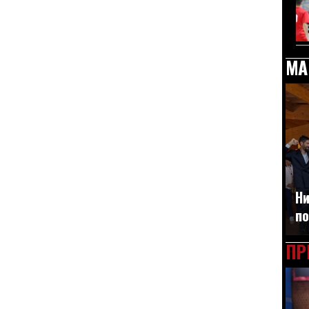
МА
Ни
по
ПР