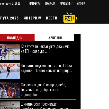
еток, август 7, 2026
ИМПРЕСУМ
ПРАВИЛА
МАРКЕТИНГ
АРХИВА
РУГА 2025
ИНТЕРВЈУ
ВЕСТИ
ПОСЛЕДНИ
НАЈЧИТАНИ
Кадетите ги чекаат уште два меча
на ЕП – следува...
Познати полуфиналистите на СП за
кадетки – Египет испиша историја,...
Словенија „гази“ се пред себе,
Германија најдобра кога е
најпотребно
Димитриоски прозиваше,
„дробилицата“ почна со тренинзи