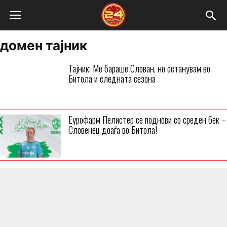
домен тајник
Тајник: Ме бараше Слован, но останувам во
Битола и следната сезона
Еурофарм Пелистер се поднови со среден бек –
Словенец доаѓа во Битола!