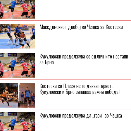
Македонскиот двобој во Чешка за Костески
Кукуловски продолжува со одличните настапи
за Брно
Костески со Плзен не го даваат врвот,
Кукуловски и Брно запишаа важна победа!
Кукуловски продолжува да „гази“ во Чешка