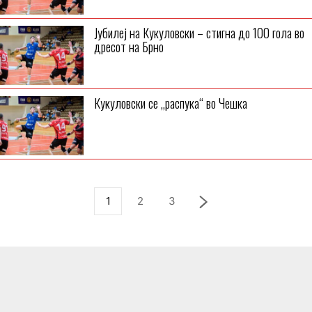
Јубилеј на Кукуловски – стигна до 100 гола во
дресот на Брно
Кукуловски се „распука“ во Чешка
1
2
3