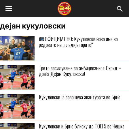
дејан кукуловски
ОФИЦИЈАЛНО: Кукуловски ново име во
редовите на „гладијаторите“
Трето засилување за амбициозниот Охрид –
доаѓа Дејан Кукуловски!
Кукуловски ја завршува авантурата во Брно
Кукуловски и Брно блиску до ТОП 5 во Чешка