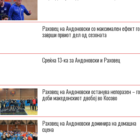
Раховец на Андоновски со максимален ефект го
заврши првиот дел од сезоната
Среќна 13-ка за Андоновски и Раховец
Раховец на Андоновски останува непоразен – го
доби македонскиот двобој во Косово
Раховец на Андоновски доминира на домашна
сцена