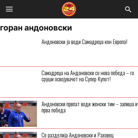
горан андоновски
Андоновски ја води Самадреџа кон Европа!
Самадреџа на Андоновски со нова победа – го
сруши освојувачот на Супер Купот!
Андоновски првпат води женски тим – запиша и
прва победа
Се разделија Андоновски и Раховец