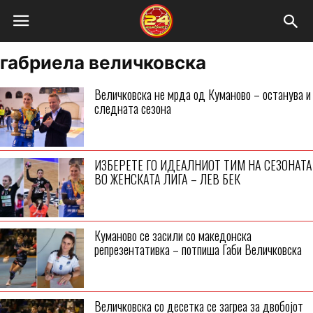
габриела величковска
Величковска не мрда од Куманово – останува и
следната сезона
ИЗБЕРЕТЕ ГО ИДЕАЛНИОТ ТИМ НА СЕЗОНАТА
ВО ЖЕНСКАТА ЛИГА – ЛЕВ БЕК
Куманово се засили со македонска
репрезентативка – потпиша Габи Величковска
Величковска со десетка се загреа за двобојот