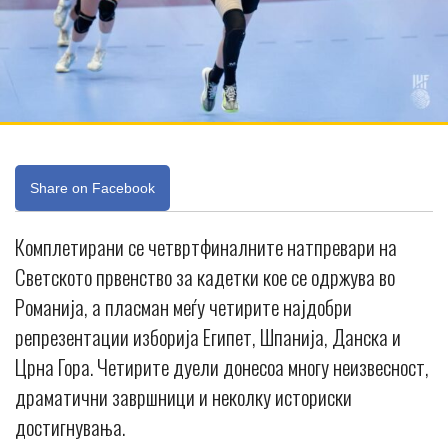
Share on Facebook
Комплетирани се четвртфиналните натпревари на
Светското првенство за кадетки кое се одржува во
Романија, а пласман меѓу четирите најдобри
репрезентации изборија Египет, Шпанија, Данска и
Црна Гора. Четирите дуели донесоа многу неизвесност,
драматични завршници и неколку историски
достигнувања.