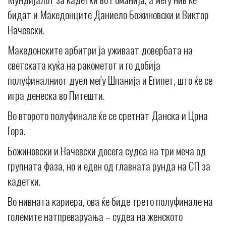
бидат и Македонците Даниело Божиновски и Виктор
Начевски.
Македонските арбитри ја уживаат довербата на
светската куќа на ракометот и го добија
полуфиналниот дуел меѓу Шпанија и Египет, што ќе се
игра денеска во Питешти.
Во второто полуфинале ќе се сретнат Данска и Црна
Гора.
Божиновски и Начевски досега судеа на три меча од
групната фаза, но и еден од главната рунда на СП за
кадетки.
Во нивната кариера, ова ќе биде трето полуфинале на
големите натпреваруања – судеа на женското