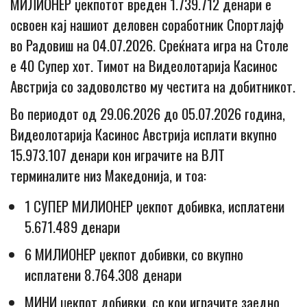
МИЛИОНЕР џекпотот вреден 1.739.712 денари е
освоен кај нашиот деловен соработник Спортлајф
во Радовиш на 04.07.2026. Среќната игра на Столе
е 40 Супер хот. Тимот на Видеолотарија Касинос
Австрија со задоволство му честита на добитникот.
Во периодот од 29.06.2026 до 05.07.2026 година,
Видеолотарија Касинос Австрија исплати вкупно
15.973.107 денари кон играчите на ВЛТ
терминалите низ Македонија, и тоа:
1 СУПЕР МИЛИОНЕР џекпот добивка, исплатени
5.671.489 денари
6 МИЛИОНЕР џекпот добивки, со вкупно
исплатени 8.764.308 денари
МИНИ џекпот добивки, со кои играчите заедно