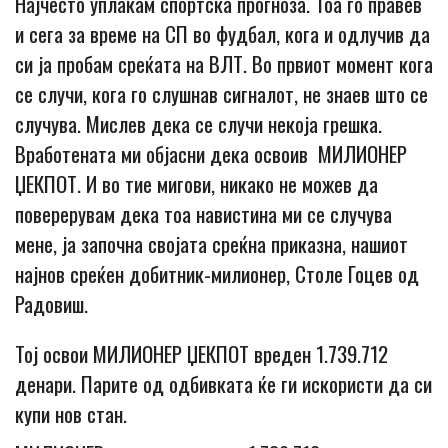
Најчесто уплаќам спортска прогноза. Тоа го правев
и сега за време на СП во фудбал, кога и одлучив да
си ја пробам среќата на ВЛТ. Во првиот момент кога
се случи, кога го слушнав сигналот, не знаев што се
случува. Мислев дека се случи некоја грешка.
Вработената ми објасни дека освоив МИЛИОНЕР
ЏЕКПОТ. И во тие мигови, никако не можев да
поверерувам дека тоа навистина ми се случува
мене, ја започна својата среќна приказна, нашиот
најнов среќен добитник-милионер, Столе Гоцев од
Радовиш.
Тој освои МИЛИОНЕР ЏЕКПОТ вреден 1.739.712
денари. Парите од одбивката ќе ги искористи да си
купи нов стан.