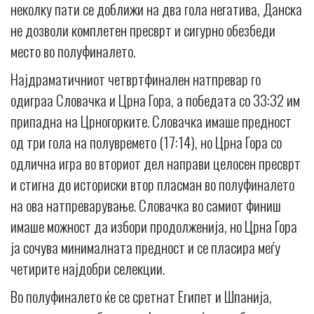
неколку пати се доближи на два гола негатива, Данска
не дозволи комплетен пресврт и сигурно обезбеди
место во полуфиналето.
Најдраматичниот четвртфинален натпревар го
одиграа Словачка и Црна Гора, а победата со 33:32 им
припадна на Црногорките. Словачка имаше предност
од три гола на полувремето (17:14), но Црна Гора со
одлична игра во вториот дел направи целосен пресврт
и стигна до историски втор пласман во полуфиналето
на ова натпреварување. Словачка во самиот финиш
имаше можност да избори продолженија, но Црна Гора
ја сочува минималната предност и се пласира меѓу
четирите најдобри селекции.
Во полуфиналето ќе се сретнат Египет и Шпанија,