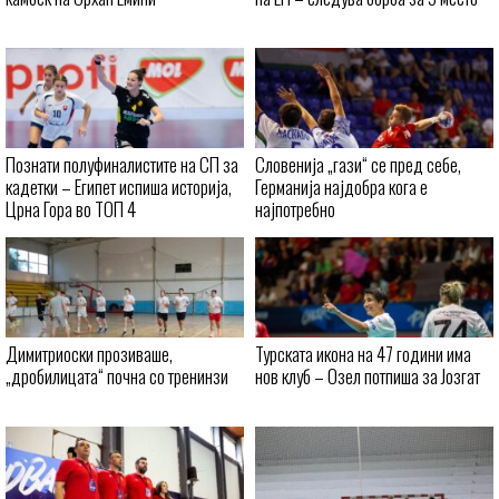
Познати полуфиналистите на СП за
Словенија „гази“ се пред себе,
кадетки – Египет испиша историја,
Германија најдобра кога е
Црна Гора во ТОП 4
најпотребно
Димитриоски прозиваше,
Турската икона на 47 години има
„дробилицата“ почна со тренинзи
нов клуб – Озел потпиша за Јозгат