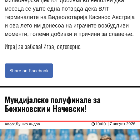
милионерски џекпот добивки во неполни два
месеца се уште една потврда дека ВЛТ
терминалите на Видеолотарија Касинос Австрија
и ова лето им донесоа на играчите возбудливи
моменти, големи добивки и причини за славење.
Играј за забава! Играј одговорно.
Share on Facebook
Мундијалско полуфинале за
Божиновски и Начевски!
| 7 август 2026
Авор: Душко Андов
10:00