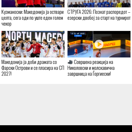
Кузманоски: Македонија ја оствари
СТРУГА 2026: Познат распоредот –
целта, сега оди по уште еден голем
езерски двобој за старт на турнирот
чекор
Македонија ја доби драмата со
Совршена реакција на
Фарски Острови и се пласира на СП
Николовски и молскавична
2027!
завршница на Ѓоргиески!