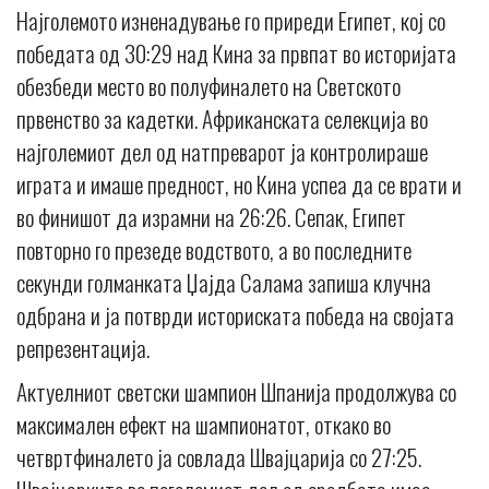
Најголемото изненадување го приреди Египет, кој со
победата од 30:29 над Кина за првпат во историјата
обезбеди место во полуфиналето на Светското
првенство за кадетки. Африканската селекција во
најголемиот дел од натпреварот ја контролираше
играта и имаше предност, но Кина успеа да се врати и
во финишот да израмни на 26:26. Сепак, Египет
повторно го презеде водството, а во последните
секунди голманката Џајда Салама запиша клучна
одбрана и ја потврди историската победа на својата
репрезентација.
Актуелниот светски шампион Шпанија продолжува со
максимален ефект на шампионатот, откако во
четвртфиналето ја совлада Швајцарија со 27:25.