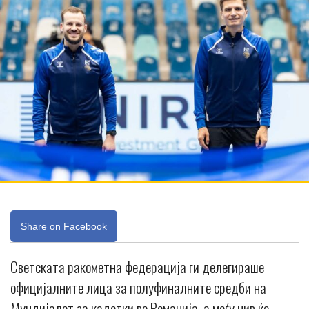
Share on Facebook
Светската ракометна федерација ги делегираше
официјалните лица за полуфиналните средби на
Мундијалот за кадетки во Романија, а меѓу нив ќе