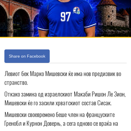
Share on Facebook
Левиот бек Марко Мишевски ќе има нов предизвик во
странство.
Откако замина од израелскиот Макаби Ришон Ле Зион,
Мишевски ќе го засили хрватскиот состав Сисак.
Мишевски своевремено беше член на француските
Гренобл и Курнон Доверњ, а сега одново се враќа на