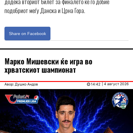
додека вториот билет за финалето ќе го добие
подобриот меѓу Данска и Црна Гора.
Share on Facebook
Марко Мишевски ќе игра во
хрватскиот шампионат
| 4 август 2026
Авор: Душко Андов
14:42