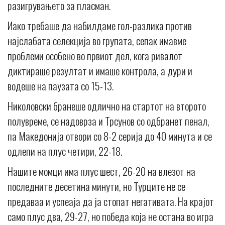
разигрувањето за пласман.
Иако требаше да набилдаме гол-разлика против
најслабата селекција во групата, сепак имавме
проблеми особено во првиот дел, кога ривалот
диктираше резултат и имаше контрола, а дури и
водеше на паузата со 15-13.
Николовски бранеше одлично на стартот на второто
полувреме, се надоврза и Трсунов со одбранет пенал,
па Македонија отвори со 8-2 серија до 40 минута и се
одлепи на плус четири, 22-18.
Нашите момци има плус шест, 26-20 на влезот на
последните десетина минути, но Турците не се
предаваа и успеаja да ја стопат негативата. На крајот
само плус два, 29-27, но победа која не остана во игра