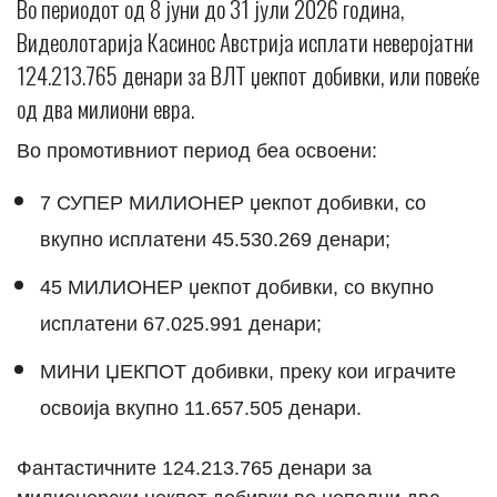
Во периодот од 8 јуни до 31 јули 2026 година,
Видеолотарија Касинос Австрија исплати неверојатни
124.213.765 денари за ВЛТ џекпот добивки, или повеќе
од два милиони евра.
Во промотивниот период беа освоени:
7 СУПЕР МИЛИОНЕР џекпот добивки, со
вкупно исплатени 45.530.269 денари;
45 МИЛИОНЕР џекпот добивки, со вкупно
исплатени 67.025.991 денари;
МИНИ ЏЕКПОТ добивки, преку кои играчите
освоија вкупно 11.657.505 денари.
Фантастичните 124.213.765 денари за