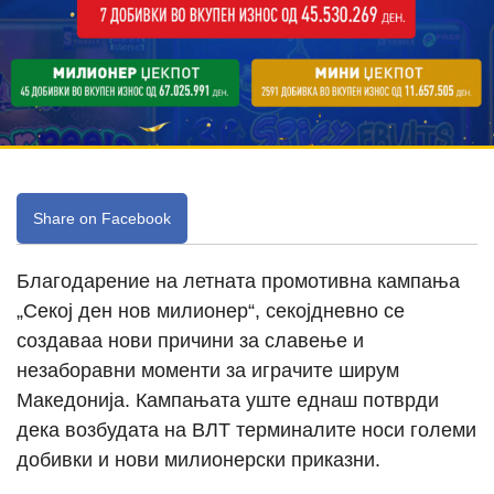
Share on Facebook
Благодарение на летната промотивна кампања
„Секој ден нов милионер“, секојдневно се
создаваа нови причини за славење и
незаборавни моменти за играчите ширум
Македонија. Кампањата уште еднаш потврди
дека возбудата на ВЛТ терминалите носи големи
добивки и нови милионерски приказни.