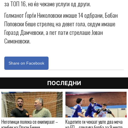
за ТОП 16, но ќе чекаме услуги од други.
Голманот Ѓорѓи Николовски имаше 14 одбрани, Бобан
Поповски беше стрелец на девет гола, седум имаше
Горазд Дамчевски, а пет пати стрелаше Јован
Симоновски.
Share on Facebook
ПОСЛЕДНИ
Неготинци полека се екипираат –
Кадетите ги чекаат уште два меча
камбек на Орхан Емини
на ЕП – следува борба за 9 место