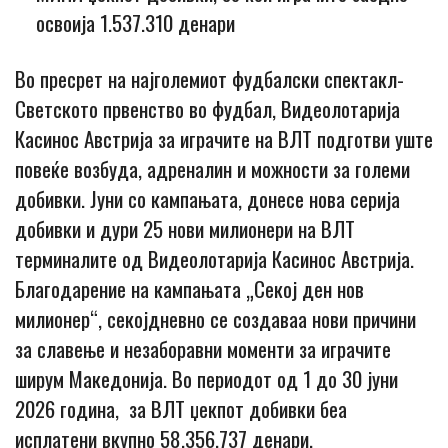
освоија 1.537.310 денари
Во пресрет на најголемиот фудбалски спектакл-
Светското првенство во фудбал, Видеолотарија
Касинос Австрија за играчите на ВЛТ подготви уште
повеќе возбуда, адреналин и можности за големи
добивки. Јуни со кампањата, донесе нова серија
добивки и дури 25 нови милионери на ВЛТ
терминалите од Видеолотарија Касинос Австрија.
Благодарение на кампањата „Секој ден нов
милионер“, секојдневно се создаваа нови причини
за славење и незаборавни моменти за играчите
ширум Македонија. Во периодот од 1 до 30 јуни
2026 година, за ВЛТ џекпот добивки беа
исплатени вкупно 58.356.737 денари.