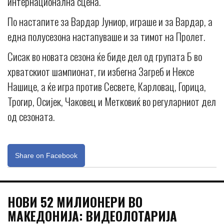
интернационална сцена.
По настапите за Вардар Јуниор, играше и за Вардар, а
една полусезона настапуваше и за тимот на Пролет.
Сисак во новата сезона ќе биде дел од групата Б во
хрватскиот шампионат, ги избегна Загреб и Нексе
Нашице, а ќе игра против Сесвете, Карловац, Горица,
Трогир, Осијек, Чаковец и Метковиќ во регуларниот дел
од сезоната.
Share on Facebook
НОВИ 52 МИЛИОНЕРИ ВО
МАКЕДОНИЈА: ВИДЕОЛОТАРИЈА