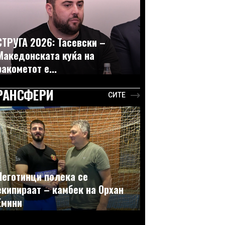
СТРУГА 2026: Тасевски –
Македонската куќа на
ракометот е...
РАНСФЕРИ
СИТЕ
Неготинци полека се
екипираат – камбек на Орхан
Емини