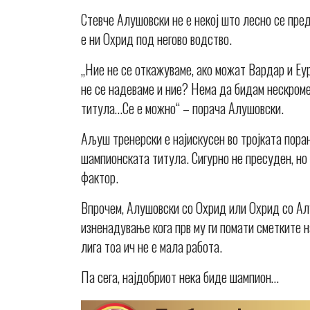
Стевче Алушовски не е некој што лесно се пре
е ни Охрид под негово водство.
„Ние не се откажуваме, ако можат Вардар и Еу
не се надеваме и ние? Нема да бидам нескроме
титула…Се е можно“ – порача Алушовски.
Аљуш тренерски е најискусен во тројката пора
шампионската титула. Сигурно не пресуден, но
фактор.
Впрочем, Алушовски со Охрид или Охрид со Алу
изненадување кога прв му ги помати сметките
лига тоа ич не е мала работа.
Па сега, најдобриот нека биде шампион…