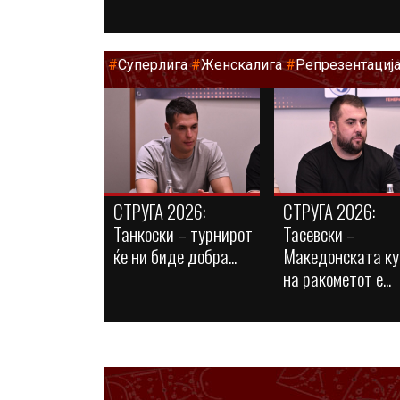
#
Суперлига
#
Женскалига
#
Репрезентациј
СТРУГА 2026:
СТРУГА 2026:
Танкоски – турнирот
Тасевски –
ќе ни биде добра...
Македонската ку
на ракометот е...