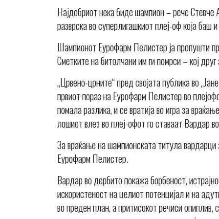
Најдобриот нека биде шампион – рече Стевче А
разврска во суперлигашкиот плеј-оф која баш и
Шампионот Еурофарм Пелистер ја пропушти прв
Сметките на битолчани им ги помрси – кој друг
„Црвено-црните“ пред својата публика во „Јане
првиот пораз на Еурофарм Пелистер во плејофо
помала разлика, и се вратија во игра за враќа
лошиот влез во плеј-офот го ставаат Вардар во
За враќање на шампионската титула вардарци за
Еурофарм Пелистер.
Вардар во дербито покажа борбеност, истрајно
искористеност на целиот потенцијал и на адути
во преден план, а притисокот речиси опиплив, 