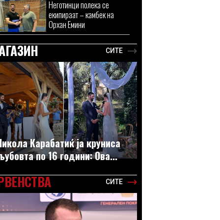
Неготинци полека се
екипираат – камбек на
Орхан Емини
АГАЗИН
СИТЕ
Никола Карабатиќ ја круниса
љубовта по 16 години: Ова...
РВЕНСТВА
СИТЕ