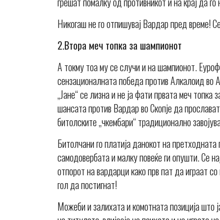
грешат помалку од противникот и на крај да го
Никогаш не го отпишувај Вардар пред време! Се
2.Втора меч топка за шампионот
А токму тоа му се случи и на шампионот. Еуро
сензационалната победа против Алкалоид во Ав
„Јане“ се лизна и не ја фати првата меч топка
шансата против Вардар во Скопје да прослават
битолските „чкембари“ традиционално завојува
Битолчани го платија данокот на претходната 
самодовербата и малку повеќе ги опушти. Се на
отпорот на вардарци како прв пат да играат со
гол да постигнат!
Можеби и залихата и комотната позиција што ј