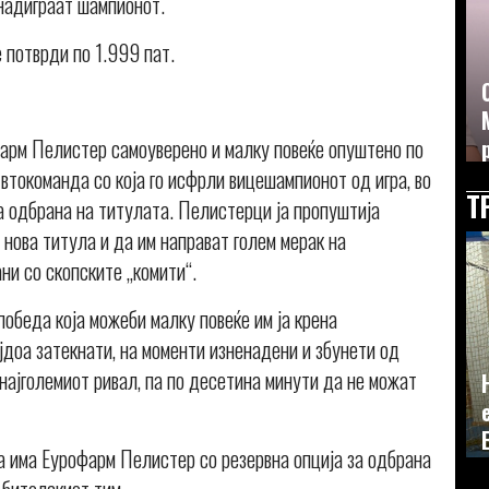
 надиграат шампионот.
 потврди по 1.999 пат.
фарм Пелистер самоуверено и малку повеќе опуштено по
токоманда со која го исфрли вицешампионот од игра, во
Т
 за одбрана на титулата. Пелистерци ја пропуштија
 нова титула и да им направат голем мерак на
ни со скопските „комити“.
победа која можеби малку повеќе им ја крена
јдоа затекнати, на моменти изненадени и збунети од
 најголемиот ривал, па по десетина минути да не можат
а има Еурофарм Пелистер со резервна опција за одбрана