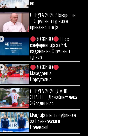
во...
СТРУГА 2026: Чакарески
– Струшкиот турнир е
приказна што ја...
ВО ЖИВО
Прес
конференција за 54.
издание на Струшкиот
турнир
ВО ЖИВО
Македонија –
Португалија
СТРУГА 2026: ДАЛИ
ЗНАЕТЕ – Домаќинот чека
36 години за...
Мундијалско полуфинале
за Божиновски и
Начевски!