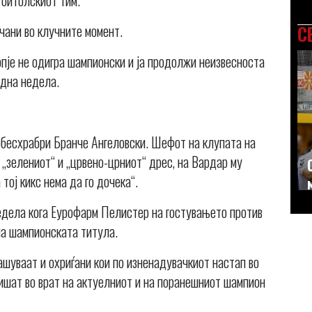
а битолскиот тим.
чани во клучните момент.
С
опје не одигра шампионски и ја продолжи неизвесноста
една недела.
о обесхрабри Бранче Ангеловски. Шефот на клупата на
и „зелениот“ и „црвено-црниот“ дрес, на Вардар му
 тој кикс нема да го дочека“.
недела кога Еурофарм Пелистер на гостувањето против
на шампионската титула.
ашуваат и охриѓани кои по изненадувачкиот настап во
 дишат во врат на актуелниот и на поранешниот шампион