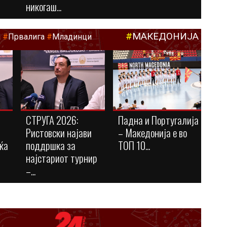
никогаш...
#
МАКЕДОНИЈА
а
#
Првалига
#
Младинци
СТРУГА 2026:
Падна и Португалија
Ристовски најави
– Македонија е во
ќа
поддршка за
ТОП 10...
најстариот турнир
–...