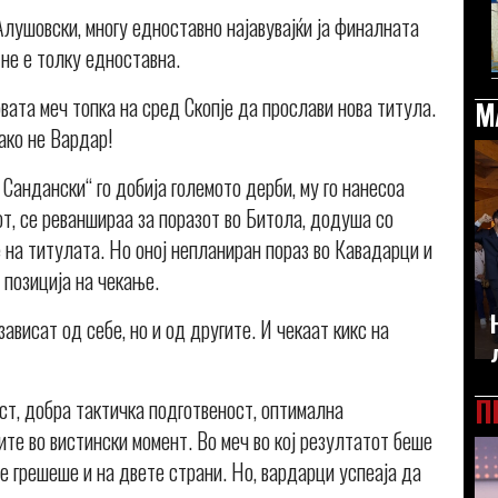
лушовски, многу едноставно најавувајќи ја финалната
 не е толку едноставна.
ата меч топка на сред Скопје да прослави нова титула.
М
 ако не Вардар!
 Сандански“ го добија големото дерби, му го нанесоа
т, се реваншираа за поразот во Битола, додуша со
ње на титулата. Но оној непланиран пораз во Кавадарци и
 позиција на чекање.
висат од себе, но и од другите. И чекаат кикс на
П
ст, добра тактичка подготвеност, оптимална
те во вистински момент. Во меч во кој резултатот беше
се грешеше и на двете страни. Но, вардарци успеаја да