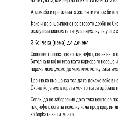
на титулата, влијаеја на психата и на играта н
А, можеби и преголемата желба ги изгоре битол
Како и да е, шампионот во второто дерби во Ск
околу шампионската титула најмалку за уште 
3.Кој чека (нема) да дочека
Скопскиот пораз, прв во плеј-офот, сепак не г
битолчани кој во играчката кариера го носеше 
порача дека „може да чека кикс колку сака, ама
Бранче ќе има шанса тоа да го докаже веќе в 
Охрид ќе ја има втората меч топка за одбрана 
Сепак, да не заборавиме дека тука нешто се пр
плеј-офот, сега на неколку кола пред крај, им
во борбата за титулата.