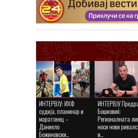
ИНТЕРВЈУ: ИХФ
ИНТЕРВЈУ Предр
судија, планинар и
Бошковиќ:
маратонец –
Регионалната ли
Даниело
носи нови ривалс
Божиновски...
и...