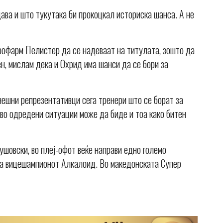
дава и што тукутака би прокоцкал историска шанса. А не
рофарм Пелистер да се надеваат на титулата, зошто да
н, мислам дека и Охрид има шанси да се бори за
нешни репрезентативци сега тренери што се борат за
 во одредени ситуации може да биде и тоа како битен
шовски, во плеј-офот веќе направи едно големо
 на вицешампионот Алкалоид. Во македонската Супер