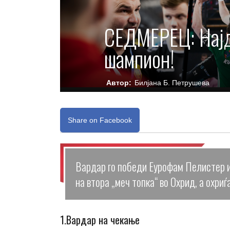
СЕДМЕРЕЦ: Најд
шампион!
Автор:
Билјана Б. Петрушева
Share on Facebook
Вардар го победи Еурофам Пелистер и 
на втора „меч топка“ во Охрид, а охри
1.Вардар на чекање