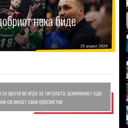
обриот нека биде
15 април 2024
се врати во игра за титулата, шампионот оди
ѓани си имаат свои пресметки