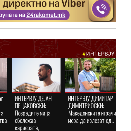
#
ИНТЕРВЈУ
аг
ИНТЕРВЈУ ДЕЈАН
ИНТЕРВЈУ ДИМИТАР
ПЕЦАКОВСКИ:
ДИМИТРИОСКИ:
га
Повредите ми ја
Македонските играчи
тва
обележаа
мора да излезат од...
кариерата,