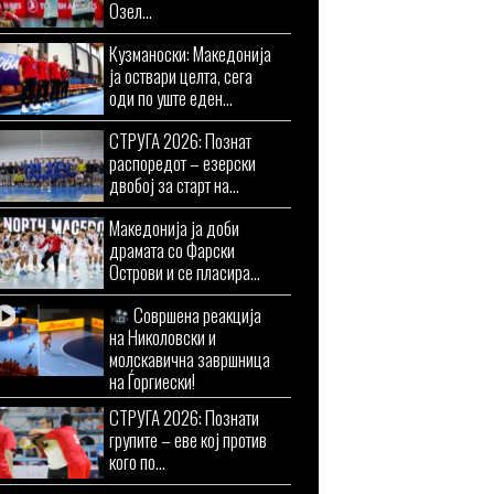
Озел...
Кузманоски: Македонија
ја оствари целта, сега
оди по уште еден...
СТРУГА 2026: Познат
распоредот – езерски
двобој за старт на...
Македонија ја доби
драмата со Фарски
Острови и се пласира...
Совршена реакција
на Николовски и
молскавична завршница
на Ѓоргиески!
СТРУГА 2026: Познати
групите – еве кој против
кого по...