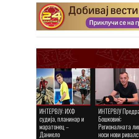
ИНТЕРВЈУ: ИХФ
ИНТЕРВЈУ Предр
судија, планинар и
Бошковиќ:
маратонец –
Регионалната ли
Даниело
носи нови ривалс