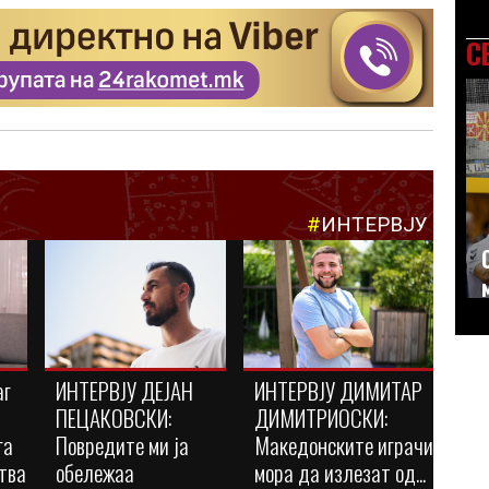
С
#
ИНТЕРВЈУ
аг
ИНТЕРВЈУ ДЕЈАН
ИНТЕРВЈУ ДИМИТАР
ПЕЦАКОВСКИ:
ДИМИТРИОСКИ:
га
Повредите ми ја
Македонските играчи
тва
обележаа
мора да излезат од...