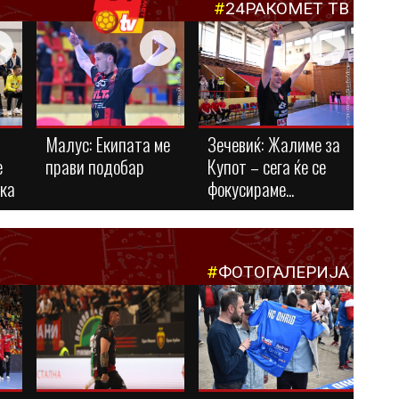
#
24РАКОМЕТ ТВ
Малус: Eкипата ме
Зечевиќ: Жалиме за
е
прави подобар
Купот – сега ќе се
ука
фокусираме...
#
ФОТОГАЛЕРИЈА