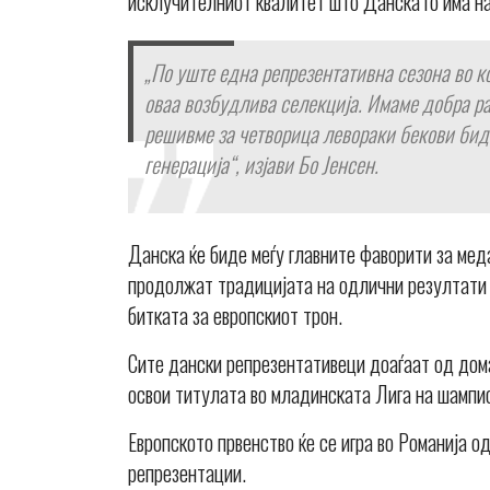
исклучителниот квалитет што Данска го има на
„По уште една репрезентативна сезона во ко
оваа возбудлива селекција. Имаме добра р
решивме за четворица левораки бекови биде
генерација“, изјави Бо Јенсен.
Данска ќе биде меѓу главните фаворити за мед
продолжат традицијата на одлични резултати 
битката за европскиот трон.
Сите дански репрезентативеци доаѓаат од домаш
освои титулата во младинската Лига на шампио
Европското првенство ќе се игра во Романија од
репрезентации.