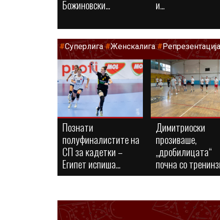
Божиновски...
и...
#
Суперлига
#
Женскалига
#
Репрезентациј
Познати
Димитриоски
полуфиналистите на
прозиваше,
СП за кадетки –
„дробилицата“
Египет испиша...
почна со тренинз