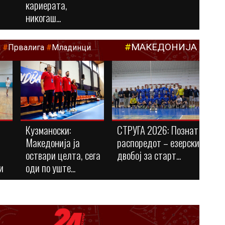
кариерата,
никогаш...
#
МАКЕДОНИЈА
а
#
Првалига
#
Младинци
Кузманоски:
СТРУГА 2026: Познат
Македонија ја
распоредот – езерски
оствари целта, сега
двобој за старт...
и
оди по уште...