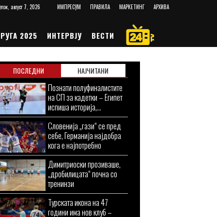
еток, август 7, 2026
ИМПРЕСУМ
ПРАВИЛА
МАРКЕТИНГ
АРХИВА
РУГА 2025
ИНТЕРВЈУ
ВЕСТИ
ПОСЛЕДНИ
НАЈЧИТАНИ
Познати полуфиналистите
на СП за кадетки – Египет
испиша историја,...
Словенија „гази“ се пред
себе, Германија најдобра
кога е најпотребно
Димитриоски прозиваше,
„дробилицата“ почна со
тренинзи
Турската икона на 47
години има нов клуб –