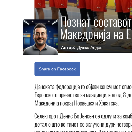
Познат составот
Македонија на 
Автор:
Душко Андов
Share on Facebook
Данската федерација го објави конечниот списо
Европското првенство за младинци, кое од 8 до
Македонија покрај Норвешка и Хрватска.
Селекторот Денис Бо Јенсен се одлучи за комб
детал е што во тимот се вклучени дури четвори