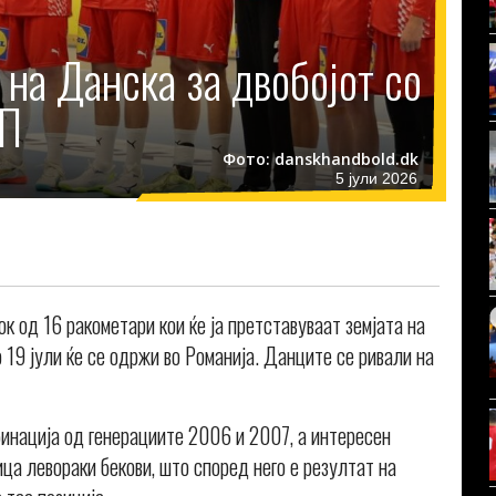
 на Данска за двобојот со
ЕП
Фото: danskhandbold.dk
5 јули 2026
к од 16 ракометари кои ќе ја претставуваат земјата на
 19 јули ќе се одржи во Романија. Данците се ривали на
инација од генерациите 2006 и 2007, а интересен
ца левораки бекови, што според него е резултат на