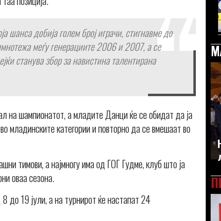
 таа позиција.
ја шанса добија голем број играчи, стигнавме до
амнотежа меѓу генерациите 2006 и 2007, а се
М
јќи станува збор за навистина талентирана
ал на шампионатот, а младите Данци ќе се обидат да ја
во младинските категории и повторно да се вмешаат во
ни тимови, а најмногу има од ГОГ Гудме, клуб што ја
ни оваа сезона.
П
 8 до 19 јули, а на турнирот ќе настапат 24