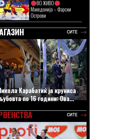
ВО ЖИВО
Македонија – Фарски
Острови
АГАЗИН
СИТЕ
Никола Карабатиќ ја круниса
љубовта по 16 години: Ова...
РВЕНСТВА
СИТЕ