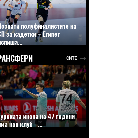
Познати полуфиналистите на
СП за кадетки – Египет
испиша...
РАНСФЕРИ
СИТЕ
Турската икона на 47 години
има нов клуб –...