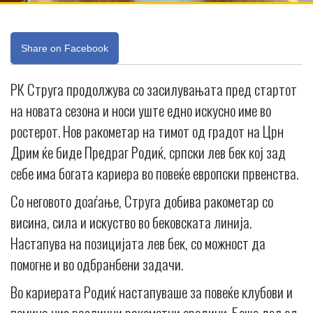
Share on Facebook
РК Струга продолжува со засилувањата пред стартот
на новата сезона и носи уште едно искусно име во
ростерот. Нов ракометар на тимот од градот на Црн
Дрим ќе биде Предраг Родиќ, српски лев бек кој зад
себе има богата кариера во повеќе европски првенства.
Со неговото доаѓање, Струга добива ракометар со
висина, сила и искуство во бековската линија.
Настапува на позицијата лев бек, со можност да
помогне и во одбранбени задачи.
Во кариерата Родиќ настапуваше за повеќе клубови и
помина низ различни ракометни средини. Беше дел од