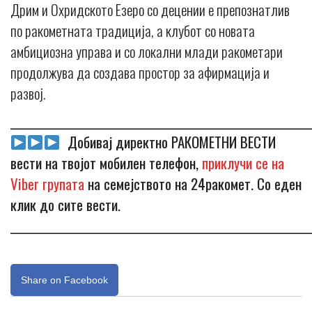
Дрим и Охридското Езеро со децении е препознатлив
по ракометната традиција, а клубот со новата
амбициозна управа и со локални млади ракометари
продолжува да создава простор за афирмација и
развој.
_____________________________________________________________
Добивај директно РАКОМЕТНИ ВЕСТИ
вести на твојот мобилен телефон,
приклучи се на
Viber групата
на семејството на 24ракомет. Со еден
клик до сите вести.
_____________________________________________________________
Share on Facebook