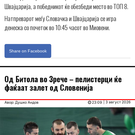
Швајцарија, а победникот ќе обезбеди место во ТОП 8.
Натпреварот меѓу Словачка и Швајцарија се игра
денеска со почеток во 10:45 часот во Миовени.
Share on Facebook
Од Битола во Зрече – пелистерци ќе
фаќаат залет од Словенија
| 3 август 2026
Авор: Душко Андов
23:09