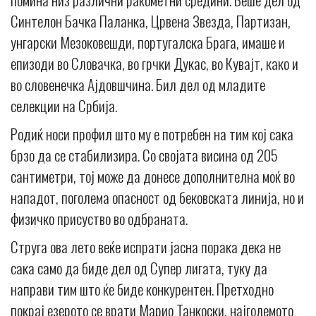
Синтелон Бачка Паланка, Црвена Звезда, Партизан,
унгарски Мезоковешди, португалска Брага, имаше и
епизоди во Словачка, во грчки Дукас, во Кувајт, како и
во словенечка Ајдовшчина. Бил дел од младите
селекции на Србија.
Родиќ носи профил што му е потребен на тим кој сака
брзо да се стабилизира. Со својата висина од 205
сантиметри, тој може да донесе дополнителна моќ во
нападот, поголема опасност од бековската линија, но и
физичко присуство во одбраната.
Струга ова лето веќе испрати јасна порака дека не
сака само да биде дел од Супер лигата, туку да
направи тим што ќе биде конкурентен. Претходно
покрај езерото се врати Марио Танкоски, најголемото