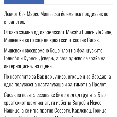
Левиот бек Марко Мишевски ќе има нов предизвик во
странство.
Откако замина од израелскиот Макаби Ришон Ле Зион,
Мишевски ќе го засили хрватскиот состав Сисак.
Мишевски своевремено беше член на француските
Гренобл и Курнон Доверњ, а сега одново се враќа на
интернационална сцена.
По настапите за Вардар Јуниор, играше и за Вардар, а
една полусезона настапуваше и за тимот на Пролет.
Сисак во новата сезона ќе биде дел од групата Б во
хрватскиот шампионат, ги избегна Загреб и Нексе
Нашице, а ќе игра против Сесвете, Карловац, Горица,