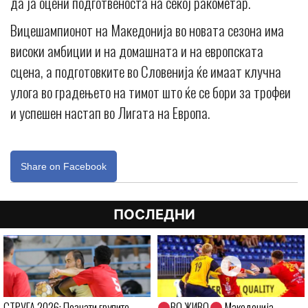
да ја оцени подготвеноста на секој ракометар.
Вицешампионот на Македонија во новата сезона има
високи амбиции и на домашната и на европската
сцена, а подготовките во Словенија ќе имаат клучна
улога во градењето на тимот што ќе се бори за трофеи
и успешен настап во Лигата на Европа.
Share on Facebook
ПОСЛЕДНИ
СТРУГА 2026: Познати групите –
ВО ЖИВО
Македонија –