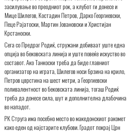
засилување во преодниот рок, а клубот ги донесе и
Мице Шилегов, Костадин Петров, Дарко Георгиевски,
Пеце Рајатоски, Мартин Јовановски и Христијан
Крстаноски.
Сега со Предраг Родиќ, стружани добиваат уште една
опција во бековската линија и уште повеќе искуство во
составот. Ако Танкоски треба да биде главниот
организатор на играта, Шилегов носи брзина на крило,
Петров цврстина на шест метри, а Георгиевски
поливалентност во бековската линија, тогаш Родиќ
треба да донесе сила, шут и дополнителна длабочина
во нападот.
РК Струга има посебно место во македонскиот ракомет
како еден од најстарите клубови. Градот покрај Црн