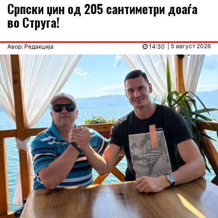
Српски џин од 205 сантиметри доаѓа
во Струга!
| 5 август 2026
Авор: Редакција
14:30