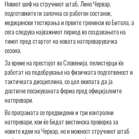
Новиот шеф на стручниот штаб, Лино Червар,
подготовките ги започна со работен состанок,
медицински тестирања и првите тренинзи во Битола, а
сега следува најважниот период во создавањето на
тимот пред стартот на новата натпреварувачка
сезона.
За време на престојот во Словенија, пелистерци ќе
работат на подобрување на физичката подготвеност и
тактичката дисциплина, со цел екипата да ја
достигне посакуваната форма пред официјалните
натпревари.
Во програмата се предвидени и три контролни
натпревари, кои ќе бидат вистинска проверка за
новите идеи на Червар, но и можност стручниот штаб