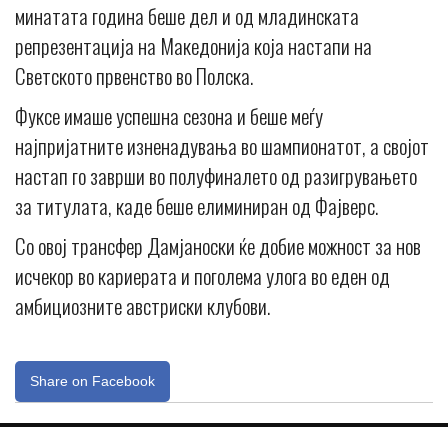
минатата година беше дел и од младинската
репрезентација на Македонија која настапи на
Светското првенство во Полска.
Фуксе имаше успешна сезона и беше меѓу
најпријатните изненадувања во шампионатот, а својот
настап го заврши во полуфиналето од разигрувањето
за титулата, каде беше елиминиран од Фајверс.
Со овој трансфер Дамјаноски ќе добие можност за нов
исчекор во кариерата и поголема улога во еден од
амбициозните австриски клубови.
Share on Facebook