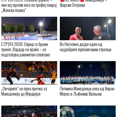
еве кој против кого по трофеј покрај
Фарски Острови
„Женска плажа“
СТРУГА 2026: Охрид го брани
Во Неготино дојде еден од
тронот, Вардар се враќа – се
најдобрите прволигашки стрелци
подготвува ракометен спектакл
„Овчарите“ се прва пречка за
Петмина Македонци учеа од Виран
Македонија до Мундијал
Морос и Љубомир Врањеш