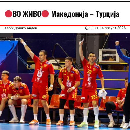
ВО ЖИВО
Македонија – Tурција
| 4 август 2026
Авор: Душко Андов
11:33