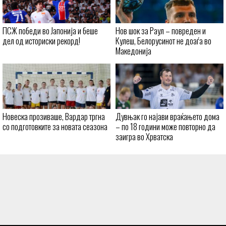
ПСЖ победи во Јапонија и беше
Нов шок за Раул – повреден и
дел од историски рекорд!
Кулеш, Белорусинот не доаѓа во
Македонија
Новеска прозиваше, Вардар тргна
Дувњак го најави враќањето дома
со подготовките за новата сеазона
– по 18 години може повторно да
заигра во Хрватска