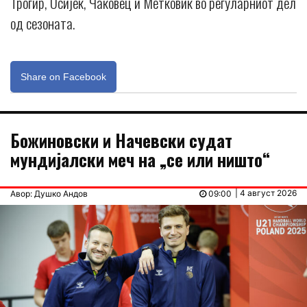
Трогир, Осијек, Чаковец и Метковиќ во регуларниот дел
од сезоната.
Share on Facebook
Божиновски и Начевски судат
мундијалски меч на „се или ништо“
| 4 август 2026
Авор: Душко Андов
09:00