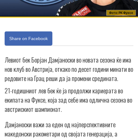
Фото: РК Фуксе
Share on Facebook
Левиот бек Борјан Дамјаноски во новата сезона ќе има
нов клуб во Австрија, откако по десет години минати во
редовите на Грац реши да ја промени средината.
21-годишниот лев бек ќе ја продолжи кариерата во
екипата на Фуксе, која зад себе има одлична сезона во
австрискиот шампионат.
Дамјаноски важи за еден од најперспективните
македонски ракометари од својата генерација, а