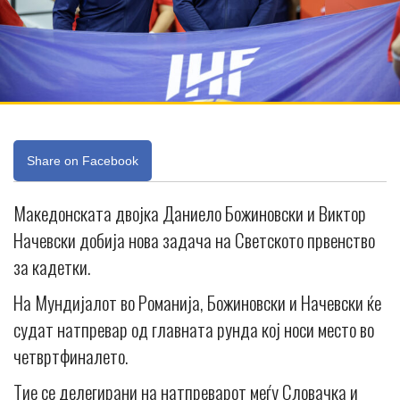
Share on Facebook
Македонската двојка Даниело Божиновски и Виктор
Начевски добија нова задача на Светското првенство
за кадетки.
На Мундијалот во Романија, Божиновски и Начевски ќе
судат натпревар од главната рунда кој носи место во
четвртфиналето.
Тие се делегирани на натпреварот меѓу Словачка и