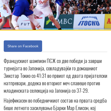
Share on Facebook
Францускиот шампион ПСЖ со две победи ја заврши
турнејата во Јапонија, совладувајќи го домашниот
Зикстар Токио со 41:31 во првиот од двата пријателски
натпревари, додека во вториот меч славеше против
младинската селекција на Јапонија со 37-29.
Најефикасен во победничкиот состав на првата средба
беше летното засилување Бјарки Мар Елисон, кој