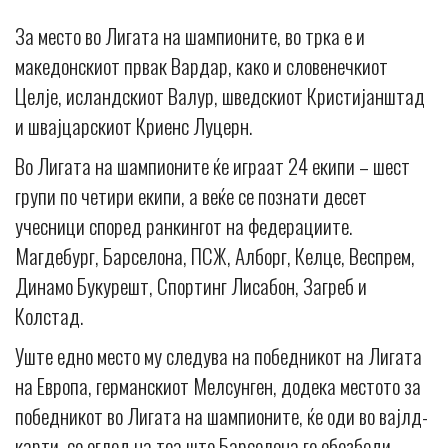
За место во Лигата на шампионите, во трка е и
македонскиот првак Вардар, како и словенечкиот
Целје, исландскиот Валур, шведскиот Кристијанштад
и швајцарскиот Криенс Луцерн.
Во Лигата на шампионите ќе играат 24 екипи – шест
групи по четири екипи, а веќе се познати десет
учесници според ранкингот на федерациите.
Магдебург, Барселона, ПСЖ, Алборг, Келце, Веспрем,
Динамо Букурешт, Спортинг Лисабон, Загреб и
Колстад.
Уште едно место му следува на победникот на Лигата
на Европа, германскиот Мелсунген, додека местото за
победникот во Лигата на шампионите, ќе оди во вајлд-
карти, со оглед на тоа што Барселона го обезбеди