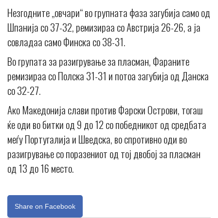
Незгодните „овчари“ во групната фаза загубија само од
Шпанија со 37-32, ремизираа со Австрија 26-26, а ја
совладаа само Финска со 38-31.
Во групата за разигрување за пласман, Фараните
ремизираа со Полска 31-31 и потоа загубија од Данска
со 32-27.
Ако Македонија слави против Фарски Острови, тогаш
ќе оди во битки од 9 до 12 со победникот од средбата
меѓу Португалија и Шведска, во спротивно оди во
разигрување со поразениот од тој двобој за пласман
од 13 до 16 место.
Share on Facebook