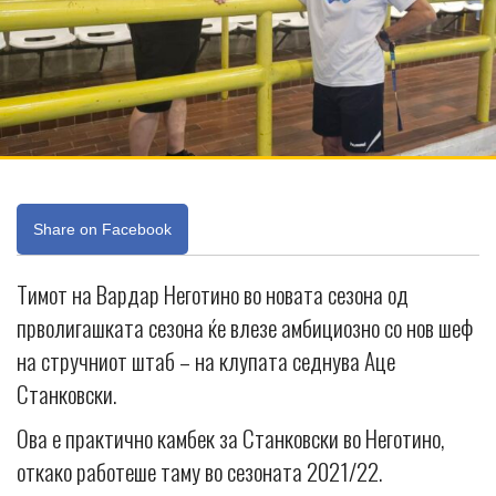
Share on Facebook
Тимот на Вардар Неготино во новата сезона од
прволигашката сезона ќе влезе амбициозно со нов шеф
на стручниот штаб – на клупата седнува Аце
Станковски.
Ова е практично камбек за Станковски во Неготино,
откако работеше таму во сезоната 2021/22.