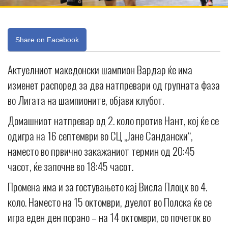
Share on Facebook
Актуелниот македонски шампион Вардар ќе има
изменет распоред за два натпревари од групната фаза
во Лигата на шампионите, објави клубот.
Домашниот натпревар од 2. коло против Нант, кој ќе се
одигра на 16 септември во СЦ „Јане Сандански“,
наместо во првично закажаниот термин од 20:45
часот, ќе започне во 18:45 часот.
Промена има и за гостувањето кај Висла Плоцк во 4.
коло. Наместо на 15 октомври, дуелот во Полска ќе се
игра еден ден порано – на 14 октомври, со почеток во