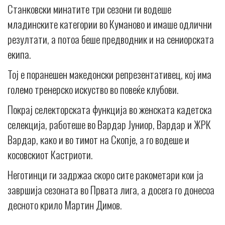
Станковски минатите три сезони ги водеше
младинските категории во Куманово и имаше одлични
резултати, а потоа беше предводник и на сениорската
екипа.
Тој е поранешен македонски репрезентативец, кој има
големо тренерско искуство во повеќе клубови.
Покрај селекторската функција во женската кадетска
селекција, работеше во Вардар Јуниор, Вардар и ЖРК
Вардар, како и во тимот на Скопје, а го водеше и
косовскиот Кастриоти.
Неготинци ги задржаа скоро сите ракометари кои ја
завршија сезоната во Првата лига, а досега го донесоа
десното крило Мартин Димов.