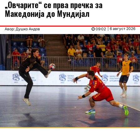
„Овчарите“ се прва пречка за
Македонија до Мундијал
| 6 август 2026
Авор: Душко Андов
09:02