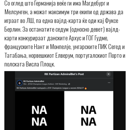
Со оглед што Германија веќе ги има Магдебург и
Мелсунген, а можат максимум три екипи од држава да
играат во ЛШ, па една вајлд-карта ќе оди кај Фуксе
Берлин. За останатите седум (односно девет) вајлд-
карти конкурираат данските Архус и ГОГ Гудме,
француските Нант и Монпелје, унгарските ПИК Сегед и
Татабања, норвешкиот Елверум, португалскиот Порто и
полската Висла Плоцк.