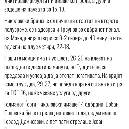
диктираше резултат и имаше контрола, а дури и
водеше на паузата со 15-13.
Николовски бранеше одлично на стартот на второто
полувреме, се надоврза и Трсунов со одбранет пенал,
па Македонија отвори со 8-2 серија до 40 минута и се
одлепи на плус четири, 22-18.
Нашите момци има плус шест, 26-20 на влезот на
последните десетина минути, но Турците не се
предаваа и успеаja да ја стопат негативата. На крајот
само плус два, 29-27, но победа која не остана во игра
за ТОП 16, но ќе чекаме услуги од други.
Голманот Ѓорѓи Николовски имаше 14 одбрани, Бобан
Поповски беше стрелец на девет гола, седум имаше
Горазд Дамчевски, а пет пати стрелаше Јован