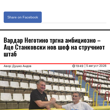
Share on Facebook
Вардар Неготино тргна амбициозно –
Аце Станковски нов шеф на стручниот
штаб
| 5 август 2026
Авор: Душко Андов
19:49