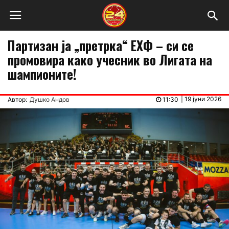
Партизан ја „претрка“ ЕХФ – си се
промовира како учесник во Лигата на
шампионите!
|
19 јуни 2026
Автор:
Душко Андов
11:30