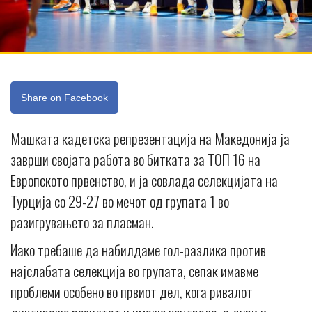
Share on Facebook
Машката кадетска репрезентација на Македонија ја
заврши својата работа во битката за ТОП 16 на
Европското првенство, и ја совлада селекцијата на
Турција со 29-27 во мечот од групата 1 во
разигрувањето за пласман.
Иако требаше да набилдаме гол-разлика против
најслабата селекција во групата, сепак имавме
проблеми особено во првиот дел, кога ривалот