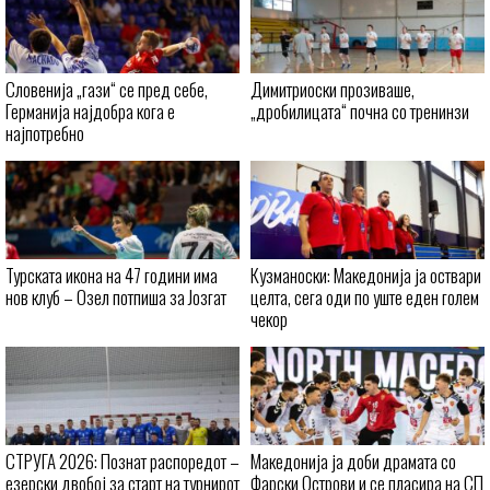
Словенија „гази“ се пред себе,
Димитриоски прозиваше,
Германија најдобра кога е
„дробилицата“ почна со тренинзи
најпотребно
Турската икона на 47 години има
Кузманоски: Македонија ја оствари
нов клуб – Озел потпиша за Јозгат
целта, сега оди по уште еден голем
чекор
СТРУГА 2026: Познат распоредот –
Македонија ја доби драмата со
езерски двобој за старт на турнирот
Фарски Острови и се пласира на СП