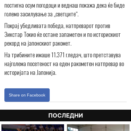
постигна осум погодоци и веднаш покажа дека ќе биде
големо засилување за „светците“.
Покрај убедливата победа, натпреварот против
Зикстар Токио ќе остане запаметен и по историскиот
рекорд на јапонскиот ракомет.
На трибините имаше 11.371 гледач, што претставува
најголема посетеност на еден ракометен натпревар во
историјата на Јапонија.
Share on Facebook
ПОСЛЕДНИ