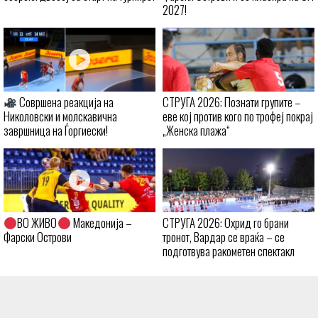
2027!
Совршена реакција на
СТРУГА 2026: Познати групите –
Николовски и молскавична
еве кој против кого по трофеј покрај
завршница на Ѓоргиески!
„Женска плажа“
ВО ЖИВО
Македонија –
СТРУГА 2026: Охрид го брани
Фарски Острови
тронот, Вардар се враќа – се
подготвува ракометен спектакл