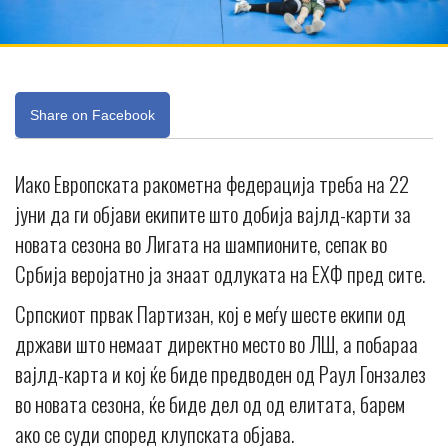
Share on Facebook
Иако Европската ракометна федерација треба на 22
јуни да ги објави екипите што добија вајлд-карти за
новата сезона во Лигата на шампионите, сепак во
Србија веројатно ја знаат одлуката на ЕХФ пред сите.
Српскиот првак Партизан, кој е меѓу шесте екипи од
држави што немаат директно место во ЛШ, а побараа
вајлд-карта и кој ќе биде предводен од Раул Гонзалез
во новата сезона, ќе биде дел од од елитата, барем
ако се суди според клупската објава.