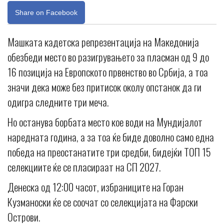
Share on Facebook
Машката кадетска репрезентација на Македонија
обезбеди место во разигрувањето за пласман од 9 до
16 позиција на Европското првенство во Србија, а тоа
значи дека може без притисок околу опстанок да ги
одигра следните три меча.
Но останува борбата место кое води на Мундијалот
наредната година, а за тоа ќе биде доволно само една
победа на преостанатите три средби, бидејќи ТОП 15
селекциите ќе се пласираат на СП 2027.
Денеска од 12:00 часот, избраниците на Горан
Кузманоски ќе се соочат со селекцијата на Фарски
Острови.