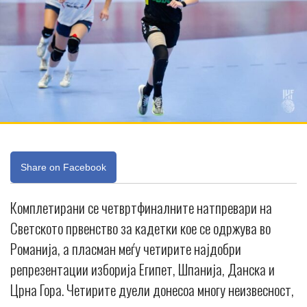
Share on Facebook
Комплетирани се четвртфиналните натпревари на
Светското првенство за кадетки кое се одржува во
Романија, а пласман меѓу четирите најдобри
репрезентации изборија Египет, Шпанија, Данска и
Црна Гора. Четирите дуели донесоа многу неизвесност,