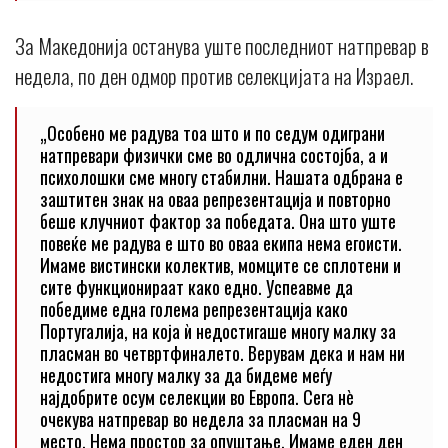
За Македонија останува уште последниот натпревар в
недела, по ден одмор против селекцијата на Израел.
„Особено ме радува тоа што и по седум одиграни
натпревари физички сме во одлична состојба, а и
психолошки сме многу стабилни. Нашата одбрана е
заштитен знак на оваа репрезентација и повторно
беше клучниот фактор за победата. Она што уште
повеќе ме радува е што во оваа екипа нема егоисти.
Имаме вистински колектив, момците се сплотени и
сите функционираат како едно. Успеавме да
победиме една голема репрезентација како
Португалија, на која ѝ недостигаше многу малку за
пласман во четвртфиналето. Верувам дека и нам ни
недостига многу малку за да бидеме меѓу
најдобрите осум селекции во Европа. Сега нè
очекува натпревар во недела за пласман на 9
место. Нема простор за опуштање. Имаме еден ден