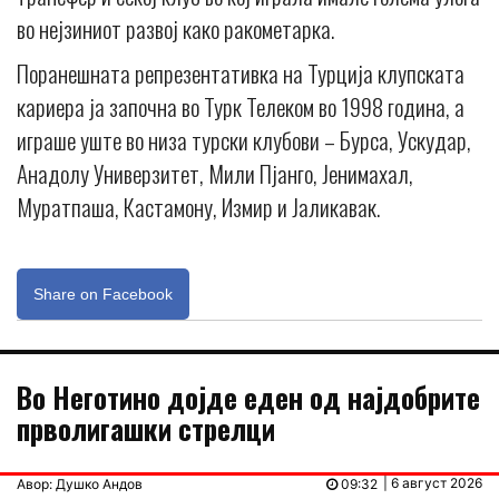
во нејзиниот развој како ракометарка.
Поранешната репрезентативка на Турција клупската
кариера ја започна во Турк Телеком во 1998 година, а
играше уште во низа турски клубови – Бурса, Ускудар,
Анадолу Универзитет, Мили Пјанго, Јенимахал,
Муратпаша, Кастамону, Измир и Јаликавак.
Share on Facebook
Во Неготино дојде еден од најдобрите
прволигашки стрелци
| 6 август 2026
Авор: Душко Андов
09:32