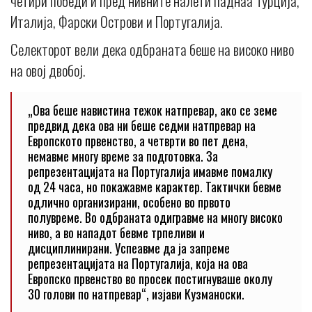
четири победи и пред нивните налети паднаа Турција,
Италија, Фарски Острови и Португалија.
Селекторот вели дека одбраната беше на високо ниво
на овој двобој.
„Oва беше навистина тежок натпревар, ако се земе
предвид дека ова ни беше седми натпревар на
Европското првенство, а четврти во пет дена,
немавме многу време за подготовка. За
репрезентацијата на Португалија имавме помалку
од 24 часа, но покажавме карактер. Тактички бевме
одлично организирани, особено во првото
полувреме. Во одбраната одигравме на многу високо
ниво, а во нападот бевме трпеливи и
дисциплинирани. Успеавме да ја запреме
репрезентацијата на Португалија, која на ова
Европско првенство во просек постигнуваше околу
30 голови по натпревар“, изјави Кузманоски.