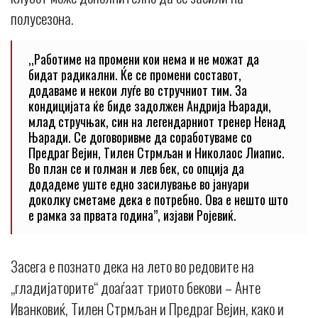
полусезона.
,,Работиме на промени кои нема и не можат да
бидат радикални. Ќе се промени составот,
додаваме и некои луѓе во стручниот тим. За
кондицијата ќе биде задолжен Андрија Њаради,
млад стручњак, син на легендарниот тренер Ненад
Њаради. Се договоривме да соработуваме со
Предраг Вејин, Тилен Стрмљан и Николаос Лиапис.
Во план се и голман и лев бек, со опција да
додадеме уште едно засилување во јануари
доколку сметаме дека е потребно. Ова е нешто што
е рамка за првата година”, изјави Ројевиќ.
Засега е познато дека на лето во редовите на
„гладијаторите“ доаѓаат триото бекови – Анте
Иванковиќ, Тилен Стрмљан и Предраг Вејин, како и