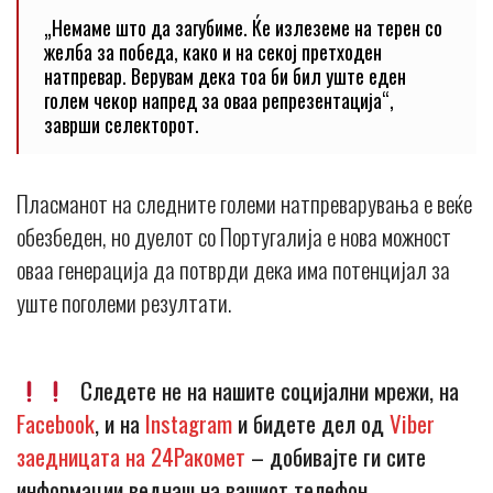
„Немаме што да загубиме. Ќе излеземе на терен со
желба за победа, како и на секој претходен
натпревар. Верувам дека тоа би бил уште еден
голем чекор напред за оваа репрезентација“,
заврши селекторот.
Пласманот на следните големи натпреварувања е веќе
обезбеден, но дуелот со Португалија е нова можност
оваа генерација да потврди дека има потенцијал за
уште поголеми резултати.
Следете не на нашите социјални мрежи, на
Facebook
, и на
Instagram
и бидете дел од
Viber
заедницата на 24Ракомет
– добивајте ги сите
информации веднаш на вашиот телефон…