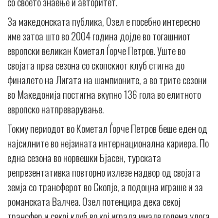
со своето знаење и авторитет.
За македонската публика, Озел е посебно интересно
име затоа што во 2004 година дојде во тогашниот
европски великан Кометал Ѓорче Петров. Уште во
својата прва сезона со скопскиот клуб стигна до
финалето на Лигата на шампионите, а во трите сезони
во Македонија постигна вкупно 136 гола во елитното
европско натпреварување.
Токму периодот во Кометал Ѓорче Петров беше еден од
најсилните во нејзината интернационална кариера. По
една сезона во норвешки Бјасен, турската
репрезентативка повторно излезе надвор од својата
земја со трансферот во Скопје, а подоцна играше и за
романската Валчеа. Озел потенцира дека секој
трансфер и секој клуб во кој играла имале голема улога