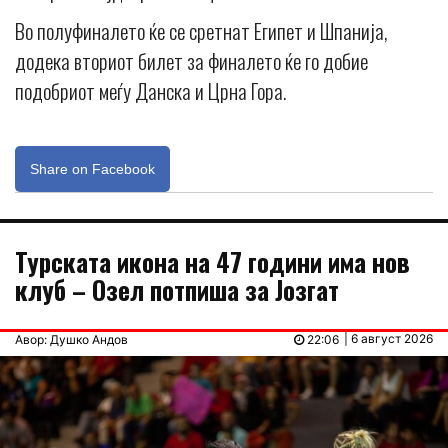
Во полуфиналето ќе се сретнат Египет и Шпанија,
додека вториот билет за финалето ќе го добие
подобриот меѓу Данска и Црна Гора.
Share on Facebook
Турската икона на 47 години има нов
клуб – Озел потпиша за Јозгат
| 6 август 2026
Авор: Душко Андов
22:06