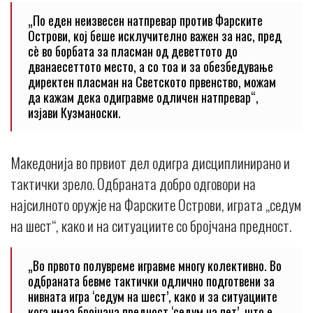
„По еден неизвесен натпревар против Фарските
Острови, кој беше исклучително важен за нас, пред
сè во борбата за пласман од деветтото до
дванаесеттото место, а со тоа и за обезбедување
директен пласман на Светското првенство, можам
да кажам дека одигравме одличен натпревар“,
изјави Кузманоски.
Македонија во првиот дел одигра дисциплинирано и
тактички зрело. Одбраната добро одговори на
најсилното оружје на Фарските Острови, играта „седум
на шест“, како и на ситуациите со бројчана предност.
„Во првото полувреме игравме многу колективно. Во
одбраната бевме тактички одлично подготвени за
нивната игра ‘седум на шест’, како и за ситуациите
кога имаа бројчана предност ‘седум на пет’, што е