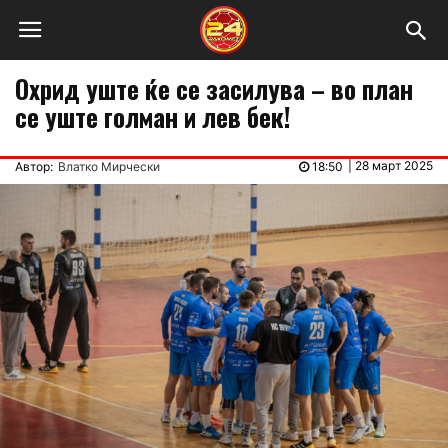
Охрид уште ќе се засилува – во план
се уште голман и лев бек!
|
28 март 2025
Автор:
Влатко Мирчески
18:50