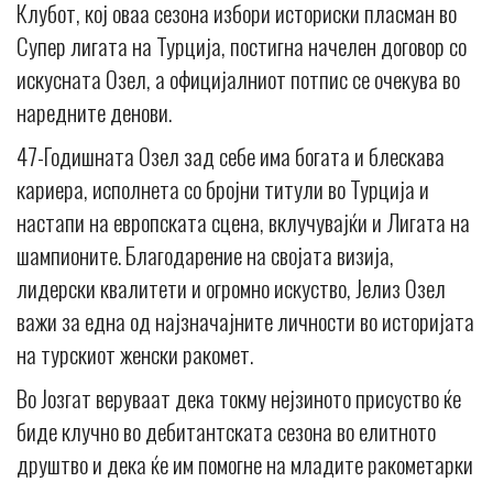
Клубот, кој оваа сезона избори историски пласман во
Супер лигата на Турција, постигна начелен договор со
искусната Озел, а официјалниот потпис се очекува во
наредните денови.
47-Годишната Озел зад себе има богата и блескава
кариера, исполнета со бројни титули во Турција и
настапи на европската сцена, вклучувајќи и Лигата на
шампионите. Благодарение на својата визија,
лидерски квалитети и огромно искуство, Јелиз Озел
важи за една од најзначајните личности во историјата
на турскиот женски ракомет.
Во Јозгат веруваат дека токму нејзиното присуство ќе
биде клучно во дебитантската сезона во елитното
друштво и дека ќе им помогне на младите ракометарки