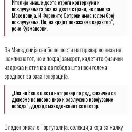
Италија имаше доста строги критериуми и
исклучувањата беа на двете страни, не само за
Македонија. И Фарските Острови имаа голем број
исклучувања. Но, на крајот покажавме карактер“,
рече Кузманоски.
За Македонија ова беше шести натпревар во низа на
шампионатот, но и покрај заморот, кадетите физички
издржаа и стигнаа до победа што носи голема
вредност за оваа генерација.
„Ова ни беше шести натпревар по ред, физички се
држевме на високо ниво и заслужено извојувавме
победа“, додаде македонскиот селектор.
Следен ривал е Португалија, селекција која за малку