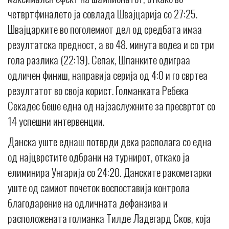
четвртфиналето ја совлада Швајцарија со 27:25.
Швајцарките во поголемиот дел од средбата имаа
резултатска предност, а во 48. минута водеа и со три
гола разлика (22:19). Сепак, Шпанките одиграа
одличен финиш, направија серија од 4:0 и го свртеа
резултатот во своја корист. Голманката Ребека
Секадес беше една од најзаслужните за пресвртот со
14 успешни интервенции.
Данска уште еднаш потврди дека располага со една
од најцврстите одбрани на турнирот, откако ја
елиминира Унгарија со 24:20. Данските ракометарки
уште од самиот почеток воспоставија контрола
благодарение на одличната дефанзива и
расположената голманка Тилде Ладегард Сков, која