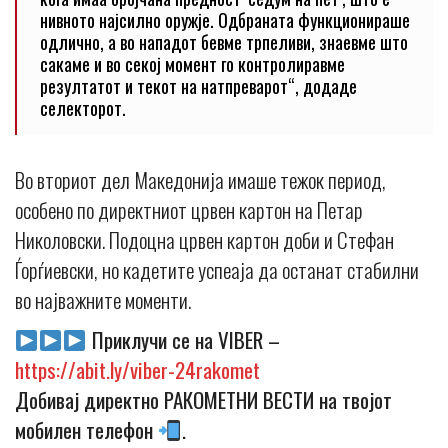
нивното најсилно оружје. Одбраната функционираше
одлично, а во нападот бевме трпеливи, знаевме што
сакаме и во секој момент го контролиравме
резултатот и текот на натпреварот“, додаде
селекторот.
Во вториот дел Македонија имаше тежок период,
особено по директниот црвен картон на Петар
Николовски. Подоцна црвен картон доби и Стефан
Ѓорѓиевски, но кадетите успеаја да останат стабилни
во најважните моменти.
Приклучи се на VIBER –
https://abit.ly/viber-24rakomet
Добивај директно РАКОМЕТНИ ВЕСТИ на твојот
мобилен телефон
.