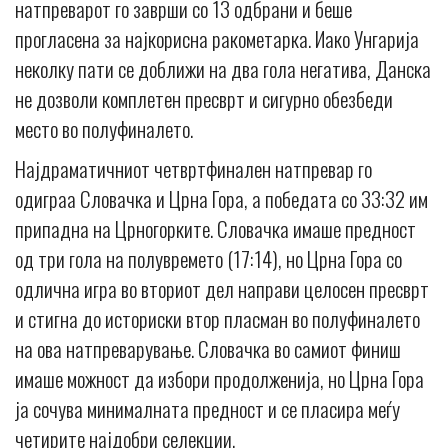
натпреварот го заврши со 13 одбрани и беше
прогласена за најкорисна ракометарка. Иако Унгарија
неколку пати се доближи на два гола негатива, Данска
не дозволи комплетен пресврт и сигурно обезбеди
место во полуфиналето.
Најдраматичниот четвртфинален натпревар го
одиграа Словачка и Црна Гора, а победата со 33:32 им
припадна на Црногорките. Словачка имаше предност
од три гола на полувремето (17:14), но Црна Гора со
одлична игра во вториот дел направи целосен пресврт
и стигна до историски втор пласман во полуфиналето
на ова натпреварување. Словачка во самиот финиш
имаше можност да избори продолженија, но Црна Гора
ја сочува минималната предност и се пласира меѓу
четирите најдобри селекции.