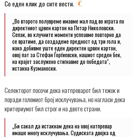
Со еден клик до сите вести.
„Во второто полувреме имавме мал пад во играта по
директниот црвен картон на Петар Николовски.
Сепак, во клучните моменти успеавме повторно да
се вратиме, да создадеме предност од три гола и,
иако добивме уште еден директен црвен картон,
овој пат за Стефан Ѓорѓиевски, нашиот среден бек,
на крајот заслужено стигнавме до победата“,
истакна Кузманоски.
Селекторот посочи дека натпреварот бил тежок и
поради големиот број исклучувања, но нагласи дека
критериумот бил строг и на двете страни.
„Би сакал да истакнам дека на овој натпревар
имаше многу исклучувања. Судиската двојка од