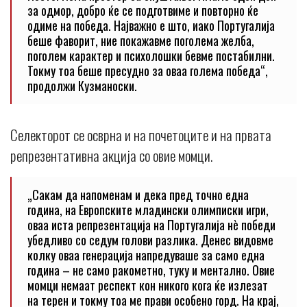
за одмор, добро ќе се подготвиме и повторно ќе
одиме на победа. Најважно е што, иако Португалија
беше фаворит, ние покажавме поголема желба,
поголем карактер и психолошки бевме постабилни.
Токму тоа беше пресудно за оваа голема победа“,
продолжи Кузманоски.
Селекторот се осврна и на почетоците и на првата
репрезентативна акција со овие момци.
„Сакам да напоменам и дека пред точно една
година, на Европските младински олимписки игри,
оваа иста репрезентација на Португалија нè победи
убедливо со седум голови разлика. Денес видовме
колку оваа генерација напредуваше за само една
година – не само ракометно, туку и ментално. Овие
момци немаат респект кон никого кога ќе излезат
на терен и токму тоа ме прави особено горд. На крај,