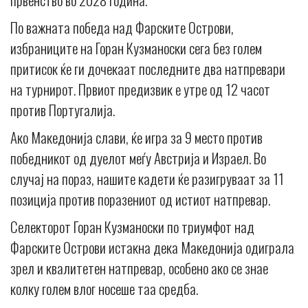
По важната победа над Фарските Острови,
избраниците на Горан Кузманоски сега без голем
притисок ќе ги дочекаат последните два натпревари
на турнирот. Првиот предизвик е утре од 12 часот
против Португалија.
Ако Македонија слави, ќе игра за 9 место против
победникот од дуелот меѓу Австрија и Израел. Во
случај на пораз, нашите кадети ќе разигруваат за 11
позиција против поразениот од истиот натпревар.
Селекторот Горан Кузманоски по триумфот над
Фарските Острови истакна дека Македонија одиграла
зрел и квалитетен натпревар, особено ако се знае
колку голем влог носеше таа средба.