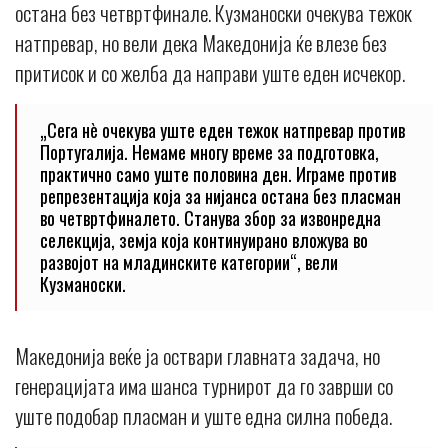
остана без четвртфинале. Кузманоски очекува тежок
натпревар, но вели дека Македонија ќе влезе без
притисок и со желба да направи уште еден исчекор.
„Сега нè очекува уште еден тежок натпревар против
Португалија. Немаме многу време за подготовка,
практично само уште половина ден. Играме против
репрезентација која за нијанса остана без пласман
во четвртфиналето. Станува збор за извонредна
селекција, земја која континуирано вложува во
развојот на младинските категории“, вели
Кузманоски.
Македонија веќе ја оствари главната задача, но
генерацијата има шанса турнирот да го заврши со
уште подобар пласман и уште една силна победа.