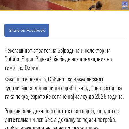
Share on Facebook
Некогашниот стратег на Војводина и селектор на
Србија, Борис Ројевиќ, ќе биде нов предводник на
тимот на Охрид.
Како што е познато, Србинот со македонскиот
супрлигаш се договори на соработка од три сезони, па
така покрај езрото ќе остане најмалку до 2028 година.
Ројевиќ вели дека ростерот не е затворен, во план се
уште голман и лев бек, а доколку се појави потреба,
клубот може дополнително да се засили на