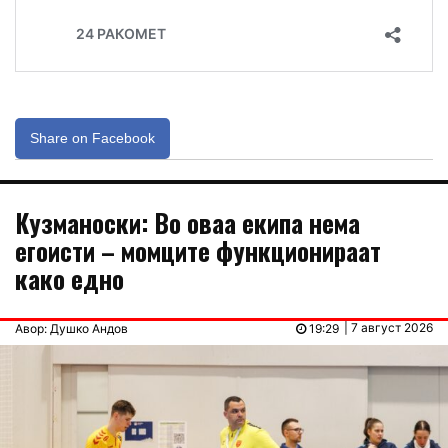
Share on Facebook
Кузманоски: Во оваа екипа нема
егоисти – момците функционираат
како едно
| 7 август 2026
Авор: Душко Андов
19:29