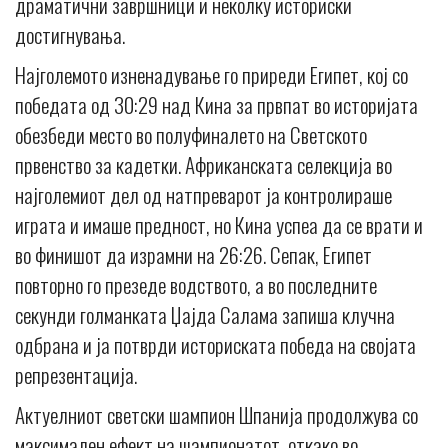
драматични завршници и неколку историски
достигнувања.
Најголемото изненадување го приреди Египет, кој со
победата од 30:29 над Кина за првпат во историјата
обезбеди место во полуфиналето на Светското
првенство за кадетки. Африканската селекција во
најголемиот дел од натпреварот ја контролираше
играта и имаше предност, но Кина успеа да се врати и
во финишот да израмни на 26:26. Сепак, Египет
повторно го презеде водството, а во последните
секунди голманката Џајда Салама запиша клучна
одбрана и ја потврди историската победа на својата
репрезентација.
Актуелниот светски шампион Шпанија продолжува со
максимален ефект на шампионатот, откако во