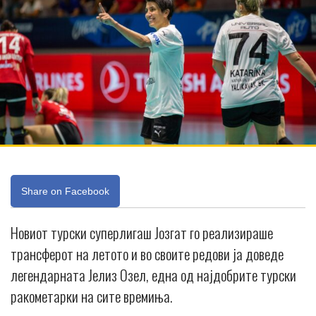
Share on Facebook
Новиот турски суперлигаш Јозгат го реализираше
трансферот на летото и во своите редови ја доведе
легендарната Јелиз Озел, една од најдобрите турски
ракометарки на сите времиња.