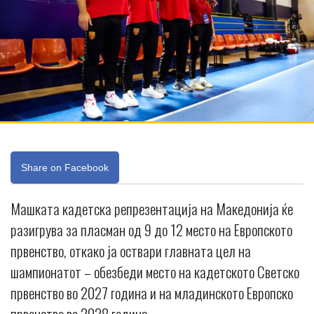
Share on Facebook
Машката кадетска репрезентација на Македонија ќе
разигрува за пласман од 9 до 12 место на Европското
првенство, откако ја оствари главната цел на
шампионатот – обезбеди место на кадетското Светско
првенство во 2027 година и на младинското Европско
првенство во 2028 година.