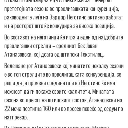
претстојната сезона во прволигашката конкуренција,
раководните луѓе на Вардар Неготино активно работат
и на ростерот што ќе конкурира за висока позиција.
Во составот на неготинци ќе игра и еден од најдобрите
прволигашки стрелци – средниот бек Јован
Атанасовски, кој доаѓа од штипски Текстилец.
Велешанецот Атанасовски кој минатите неколку сезони
е во топ стрелците во прволигашката конкуренција, се
реши да ја промени средината и во Неготино ќе има
можност да ги покаже своите квалитети. Минатата
сезона во дресот на штипскиот состав, Атанасовски на
22 меча постигна 160 или во просек повеќе од седум по
натпревар.