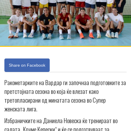
Share on Facebook
Ракометарките на Вардар ги започнаа подготовките за
претстојната сезона во која ќе влезат како
третопласирани од минатата сезона во Супер
женската лига.
Избраничките на Даниела Новеска ќе тренираат во
салата „Круме Кепески“ и ќе се подготвуваат за