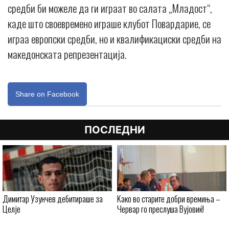
средби би можеле да ги играат во салата „Младост“,
каде што своевремено играше клубот Повардарие, се
играа европски средби, но и квалификациски средби на
македонската репрезентација.
Share on Facebook
ПОСЛЕДНИ
Димитар Узунчев дебитираше за
Kaко во старите добри времиња –
Целје
Червар го преслуша Вујовиќ!