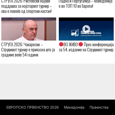
СТРУГА 2026: Ристовски најави
Падна и Португалија – Македонија
поддршка за најстариот турнир –
е во ТОП 10 во Европа!
ова е повеќе од спортски настан!
СТРУГА 2026: Чакарески –
ВО ЖИВО
Прес конференција
Струшкиот турнир е приказна што ја
за 54. издание на Струшкиот турнир
градиме веќе 54 години
ЕВРОПСКО ПРВЕНСТВО 2026
Македонија
Првенства