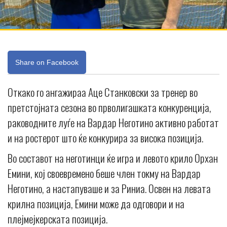
Share on Facebook
Откако го ангажираа Аце Станковски за тренер во
претстојната сезона во прволигашката конкуренција,
раководните луѓе на Вардар Неготино активно работат
и на ростерот што ќе конкурира за висока позиција.
Во составот на неготинци ќе игра и левото крило Орхан
Емини, кој своевремено беше член токму на Вардар
Неготино, а настапуваше и за Риниа. Освен на левата
крилна позиција, Емини може да одговори и на
плејмејкерската позиција.