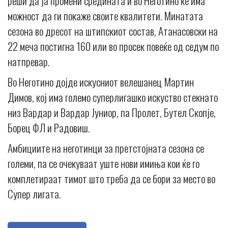
реши да ја промени средината и во Неготино ќе има
можност да ги покаже своите квалитети. Минатата
сезона во дресот на штипскиот состав, Атанасовски на
22 меча постигна 160 или во просек повеќе од седум по
натпревар.
Во Неготино дојде искусниот велешанец Мартин
Димов, кој има големо суперлигашко искуство стекнато
низ Вардар и Вардар Јуниор, па Пролет, Бутел Скопје,
Борец ФЛ и Радовиш.
Амбициите на неготинци за претстојната сезона се
големи, па се очекуваат уште нови имиња кои ќе го
комплетираат тимот што треба да се бори за место во
Супер лигата.