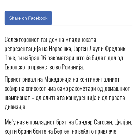
Share on Facebook
Селекторскиот тандем на младинската
репрезентација на Норвешка, Јорген Лауг и Фредрик
Тоне, ги избраа 16 ракометари што ќе бидат дел од
Европското првенство во Романија.
Првиот ривал на Македонија на континенталниот
собир на списокот има само ракометари од домашниот
шампионат – од елитната конкуренција и од првата
дивизија.
Меѓу нив е помладиот брат на Сандер Сагосен, Цилјан,
кој ги брани боите на Берген, но веќе го привлече