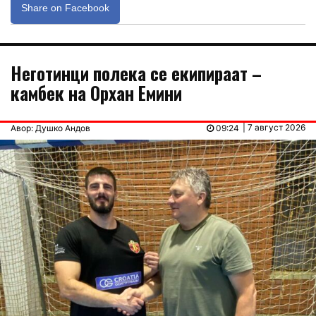
Share on Facebook
Неготинци полека се екипираат –
камбек на Орхан Емини
| 7 август 2026
Авор: Душко Андов
09:24