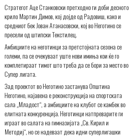
Стратегот Аце Станковски претходно ги доби десното
крило Мартин Димов, кој дојде од Радовиш, како и
средниот бек Јован Атанасовски, кој во Неготино се
пресели од штипски Текстилец.
Амбициите на неготинци за претстојната сезона се
големи, па се очекуваат уште нови имиња кои ќе го
комплетираат тимот што треба да се бори за место во
Супер лигата.
Зад проектот во Неготино застанува Општина
Неготино, најавена е реконструкција на спортската
сала „Младост“, а амбициите на клубот се камбек во
елитната конкуренција. Неготинци натпреварите ги
играат во салата на гимназијата „Св. Кирил и
Методиј“, но се надеваат дека идни суперлигашки