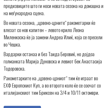
предизвиците што ги носи новата сезона на домашна и
на меѓународна сцена.
Во новата сезона, „црвено-црните“ ракометарки ќе
влезат со нов капитен – левото крило Леона
Миленкоска ќе ја замени Андреа Илиќ, која се пресели
во Чешка.
Вардарки останаа и без Таида Беровиќ, но дојдоа
голманката Марија Дуновска и левиот бек Анастасија
Тодоровска.
Ракометарките на „црвено-црниот“ тим ќе играат во
ЕХФ Европскиот Куп, а во второто коло ќе се соочат со
италијанскиот тим Бриксен на 3/4 и 10/11 октомври.