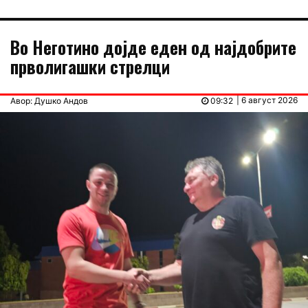
Во Неготино дојде еден од најдобрите
прволигашки стрелци
| 6 август 2026
Авор: Душко Андов
09:32