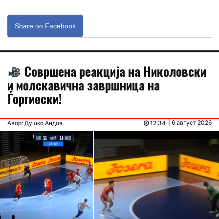
Share on Facebook
Совршена реакција на Николовски
и молскавична завршница на
Ѓоргиески!
| 6 август 2026
Авор: Душко Андов
12:34