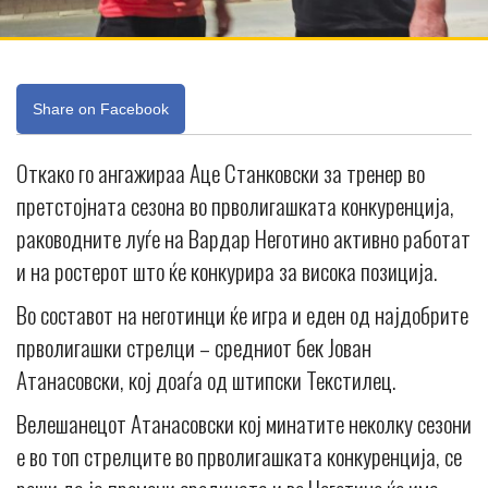
Share on Facebook
Откако го ангажираа Аце Станковски за тренер во
претстојната сезона во прволигашката конкуренција,
раководните луѓе на Вардар Неготино активно работат
и на ростерот што ќе конкурира за висока позиција.
Во составот на неготинци ќе игра и еден од најдобрите
прволигашки стрелци – средниот бек Јован
Атанасовски, кој доаѓа од штипски Текстилец.
Велешанецот Атанасовски кој минатите неколку сезони
е во топ стрелците во прволигашката конкуренција, се