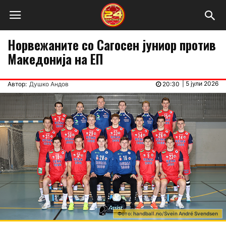
Норвежаните со Сагосен јуниор против
Македонија на ЕП
|
5 јули 2026
Автор:
Душко Андов
20:30
Фото: handball.no/Svein André Svendsen