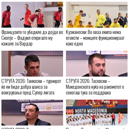
Французите го убедиле да дојде во
Кузманоски: Во оваа екипа нема
Скопје – Фадуил откри што му
егоисти – момците функционираат
кажале за Вардар
како едно
СТРУГА 2026: Танкоски – турнирот
СТРУГА 2026: Тасевски –
ќе ни биде добра шанса за
Македонската куќа на ракометот е
воигрување пред Супер лигата
секогаш тука за поддршка