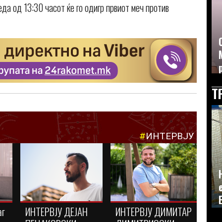
еда од 13:30 часот ќе го одигр првиот меч против
Т
#
ИНТЕРВЈУ
аг
ИНТЕРВЈУ ДЕЈАН
ИНТЕРВЈУ ДИМИТАР