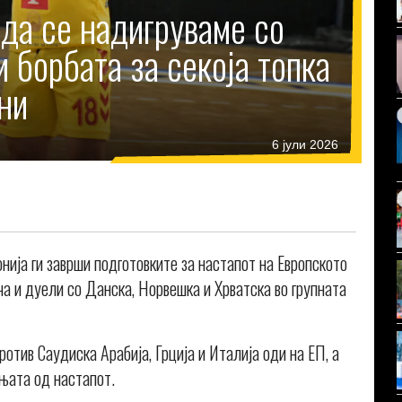
да се надигруваме со
и борбата за секоја топка
ни
6 јули 2026
ија ги заврши подготовките за настапот на Европското
ча и дуели со Данска, Норвешка и Хрватска во групната
отив Саудиска Арабија, Грција и Италија оди на ЕП, а
ањата од настапот.