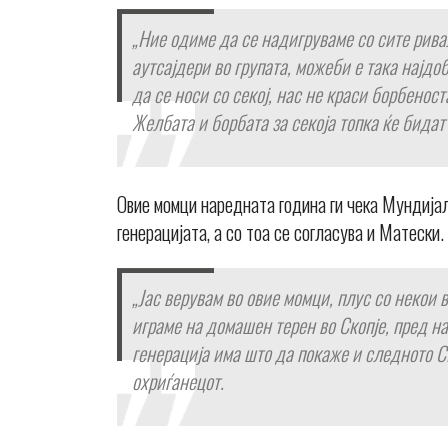
„Ние одиме да се надигруваме со сите рива
аутсајдери во групата, можеби е така најдо
да се носи со секој, нас не краси борбеноста
Желбата и борбата за секоја топка ќе бидат
Овие момци наредната година ги чека Мундијал
генерацијата, а со тоа се согласува и Матески.
„Јас верувам во овие момци, плус со некои 
играме на домашен терен во Скопје, пред н
генерација има што да покаже и следното С
охриѓанецот.