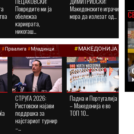
ПЕЦАКОВСКИ:
ДИМИТРИОСКИ:
га
Повредите ми ја
Македонските играчи
С
тва
обележаа
мора да излезат од...
кариерата,
никогаш...
#
МАКЕДОНИЈА
а
#
Првалига
#
Младинци
СТРУГА 2026:
Падна и Португалија
Ристовски најави
– Македонија е во
ќа
поддршка за
ТОП 10...
најстариот турнир
–...