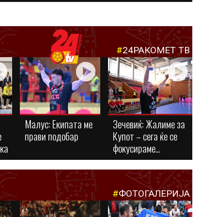
#
24РАКОМЕТ ТВ
Малус: Eкипата ме
Зечевиќ: Жалиме за
е
прави подобар
Купот – сега ќе се
ука
фокусираме...
#
ФОТОГАЛЕРИЈА