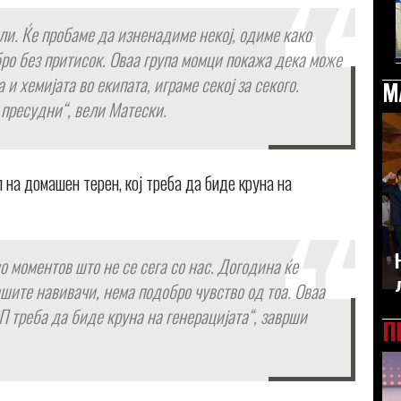
ли. Ќе пробаме да изненадиме некој, одиме како
бро без притисок. Оваа група момци покажа дека може
 и хемијата во екипата, играме секој за секого.
М
 пресудни“, вели Матески.
 на домашен терен, кој треба да биде круна на
во моментов што не се сега со нас. Догодина ќе
ашите навивачи, нема подобро чувство од тоа. Оваа
П треба да биде круна на генерацијата“, заврши
П