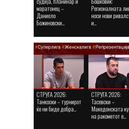
судија, планинар и
Бошковиќ:
маратонец –
Регионалната ли
Даниело
носи нови ривалс
Божиновски...
и...
#
Суперлига
#
Женскалига
#
Репрезентациј
СТРУГА 2026:
СТРУГА 2026:
Танкоски – турнирот
Тасевски –
ќе ни биде добра...
Македонската ку
на ракометот е...