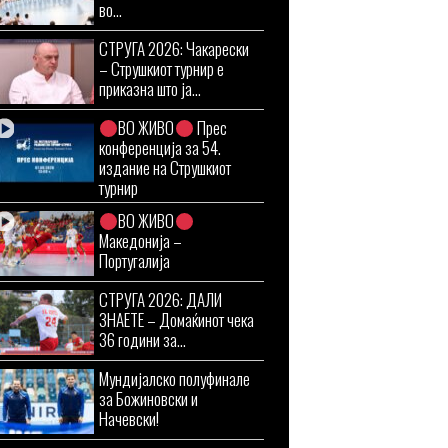
во...
СТРУГА 2026: Чакарески
– Струшкиот турнир е
приказна што ја...
ВО ЖИВО
Прес
конференција за 54.
издание на Струшкиот
турнир
ВО ЖИВО
Македонија –
Португалија
СТРУГА 2026: ДАЛИ
ЗНАЕТЕ – Домаќинот чека
36 години за...
Мундијалско полуфинале
за Божиновски и
Начевски!