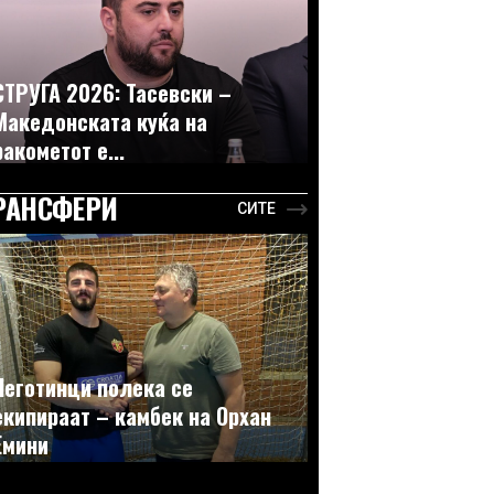
СТРУГА 2026: Тасевски –
Македонската куќа на
ракометот е...
РАНСФЕРИ
СИТЕ
Неготинци полека се
екипираат – камбек на Орхан
Емини