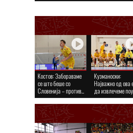
Костов: Забораваме
Кузманоски:
се што беше со
Најважно од ова 
Словенија – против...
да извлечеме по