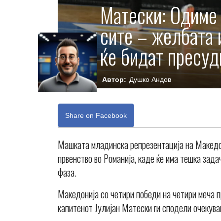
Матески: Одиме 
сите – желбата 
ќе бидат пресуд
Автор:
Душко Андов
Share on Facebook
Машката младинска репрезентација на Македон
првенство во Романија, каде ќе има тешка зада
фаза.
Македонија со четири победи на четири меча пр
капитенот Јулијан Матески ги сподели очекув