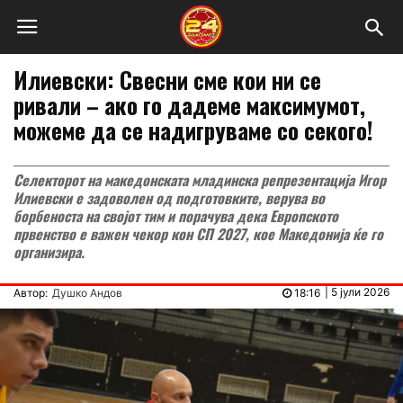
Илиевски: Свесни сме кои ни се
ривали – ако го дадеме максимумот,
можеме да се надигруваме со секого!
Селекторот на македонската младинска репрезентација Игор
Илиевски е задоволен од подготовките, верува во
борбеноста на својот тим и порачува дека Европското
првенство е важен чекор кон СП 2027, кое Македонија ќе го
организира.
|
5 јули 2026
Автор:
Душко Андов
18:16