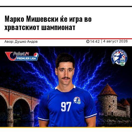
Марко Мишевски ќе игра во
хрватскиот шампионат
| 4 август 2026
Авор: Душко Андов
14:42