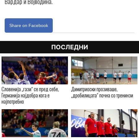
Вардар и Војводина.
Share on Facebook
ПОСЛЕДНИ
Словенија „гази“ се пред себе,
Димитриоски прозиваше,
Германија најдобра кога е
„дробилицата“ почна со тренинзи
најпотребно