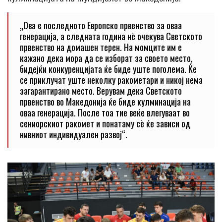
„Ова е последното Европско првенство за оваа
генерација, а следната година нè очекува Светското
првенство на домашен терен. На момците им е
кажано дека мора да се изборат за своето место,
бидејќи конкуренцијата ќе биде уште поголема. Ќе
се приклучат уште неколку ракометари и никој нема
загарантирано место. Верувам дека Светското
првенство во Македонија ќе биде кулминација на
оваа генерација. После тоа тие веќе влегуваат во
сениорскиот ракомет и понатаму сè ќе зависи од
нивниот индивидуален развој“.