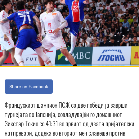
Share on Facebook
Францускиот шампион ПСЖ со две победи ја заврши
турнејата во Јапонија, совладувајќи го домашниот
Зикстар Токио со 41:31 во првиот од двата пријателски
натпревари, додека во вториот меч славеше против