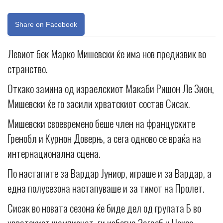
Share on Facebook
Левиот бек Марко Мишевски ќе има нов предизвик во
странство.
Откако замина од израелскиот Макаби Ришон Ле Зион,
Мишевски ќе го засили хрватскиот состав Сисак.
Мишевски своевремено беше член на француските
Гренобл и Курнон Доверњ, а сега одново се враќа на
интернационална сцена.
По настапите за Вардар Јуниор, играше и за Вардар, а
една полусезона настапуваше и за тимот на Пролет.
Сисак во новата сезона ќе биде дел од групата Б во
хрватскиот шампионат, ги избегна Загреб и Нексе