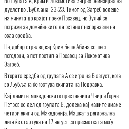
Во групата А, Крим и Локомотива Загреб ремизираа на
дуелот во Љубљана, 23-23. Тимот од Загреб водеше
на минута до крајот преку Посавец, но Зулиќ се
погрижи за домаќинките да останат непоразени на
оваа средба.
Најдобар стрелец кај Крим беше Абина со шест
погодоци, а пет постигна Посавец за Локомотива
Загреб.
Втората средба од групата А се игра на 6 август, кога
во Љубљана ќе гостува екипата на Подравка.
Кај дамите, македонските преставници Чаир и Ѓорче
Петров се дел од групата Б, додека кај мажите имаме
четири екипи од Македонија. Машката регионална
лига ќе стартува на 17 август со пресметката меѓу