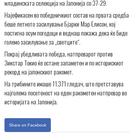
младинската селекција на Јапонија со 37-29.
Најефикасен во победничкиот состав на првата средба
беше летното засилување Бјарки Мар Елисон, кој
постигна осум погодоци и веднаш покажа дека ќе биде
големо засилување за „светците“.
Покрај убедливата победа, натпреварот против
Зикстар Токио ќе остане запаметен и по историскиот
рекорд на јапонскиот ракомет.
На трибините имаше 11.371 гледач, што претставува
најголема посетеност на еден ракометен натпревар во
историјата на Јапонија.
Share on Facebook