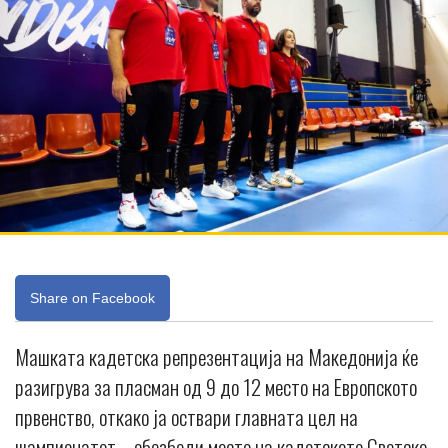
Share on Facebook
Машката кадетска репрезентација на Македонија ќе
разигрува за пласман од 9 до 12 место на Европското
првенство, откако ја оствари главната цел на
шампионатот – обезбеди место на кадетското Светско