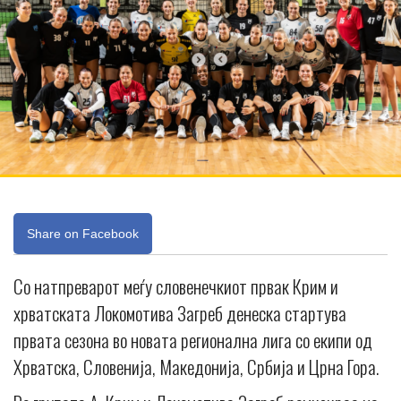
Share on Facebook
Со натпреварот меѓу словенечкиот првак Крим и
хрватската Локомотива Загреб денеска стартува
првата сезона во новата регионална лига со екипи од
Хрватска, Словенија, Македонија, Србија и Црна Гора.