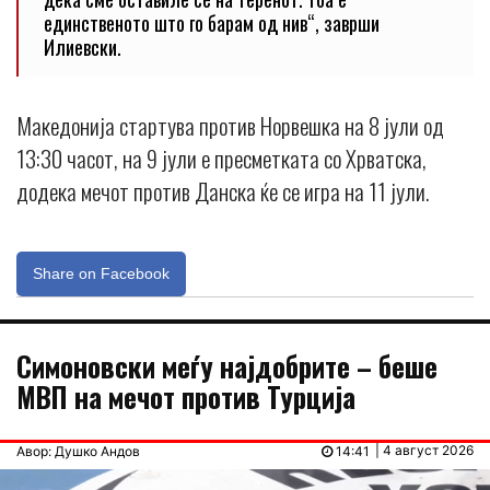
единственото што го барам од нив“, заврши
Илиевски.
Македонија стартува против Норвешка на 8 јули од
13:30 часот, на 9 јули е пресметката со Хрватска,
додека мечот против Данска ќе се игра на 11 јули.
Share on Facebook
Симоновски меѓу најдобрите – беше
МВП на мечот против Турција
| 4 август 2026
Авор: Душко Андов
14:41