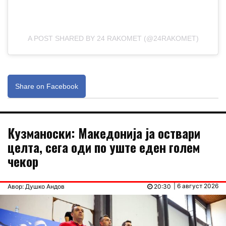
A POST SHARED BY 24 RAKOMET (@24RAKOMET)
Share on Facebook
Кузманоски: Македонија ја оствари
целта, сега оди по уште еден голем
чекор
| 6 август 2026
Авор: Душко Андов
20:30