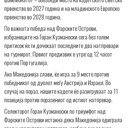
првенство во 2027 година и на младинското Европско
првенство во 2028 година.
По важната победа над Фарските Острови,
избраниците на Горан Кузманоски сега без голем
притисок ќе ги дочекаат последните два натпревари
на турнирот. Првиот предизвик е утре од 12 часот
против Португалија.
Ако Македонија слави, ќе игра за 9 место против
победникот од дуелот меѓу Австрија и Израел. Во
случај на пораз, нашите кадети ќе разигруваат за 11
позиција против поразениот од истиот натпревар.
Селекторот Горан Кузманоски по триумфот над
Фарските Острови истакна дека Македонија одиграла