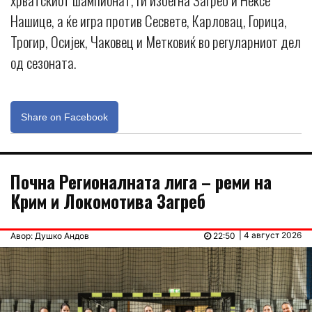
Нашице, а ќе игра против Сесвете, Карловац, Горица,
Трогир, Осијек, Чаковец и Метковиќ во регуларниот дел
од сезоната.
Share on Facebook
Почна Регионалната лига – реми на
Крим и Локомотива Загреб
| 4 август 2026
Авор: Душко Андов
22:50