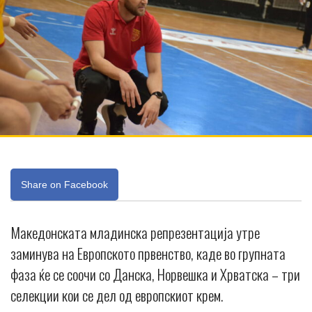
Share on Facebook
Македонската младинска репрезентација утре
заминува на Европското првенство, каде во групната
фаза ќе се соочи со Данска, Норвешка и Хрватска – три
селекции кои се дел од европскиот крем.