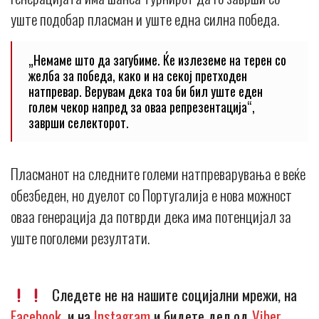
уште подобар пласман и уште една силна победа.
„Немаме што да загубиме. Ќе излеземе на терен со
желба за победа, како и на секој претходен
натпревар. Верувам дека тоа би бил уште еден
голем чекор напред за оваа репрезентација“,
заврши селекторот.
Пласманот на следните големи натпреварувања е веќе
обезбеден, но дуелот со Португалија е нова можност
оваа генерација да потврди дека има потенцијал за
уште поголеми резултати.
Следете не на нашите социјални мрежи, на
Facebook
, и на
Instagram
и бидете дел од
Viber