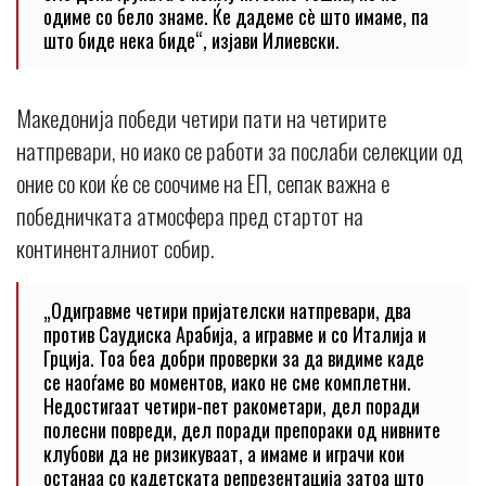
одиме со бело знаме. Ќе дадеме сè што имаме, па
што биде нека биде“, изјави Илиевски.
Македонија победи четири пати на четирите
натпревари, но иако се работи за послаби селекции од
оние со кои ќе се соочиме на ЕП, сепак важна е
победничката атмосфера пред стартот на
континенталниот собир.
„Одигравме четири пријателски натпревари, два
против Саудиска Арабија, а игравме и со Италија и
Грција. Тоа беа добри проверки за да видиме каде
се наоѓаме во моментов, иако не сме комплетни.
Недостигаат четири-пет ракометари, дел поради
полесни повреди, дел поради препораки од нивните
клубови да не ризикуваат, а имаме и играчи кои
останаа со кадетската репрезентација затоа што