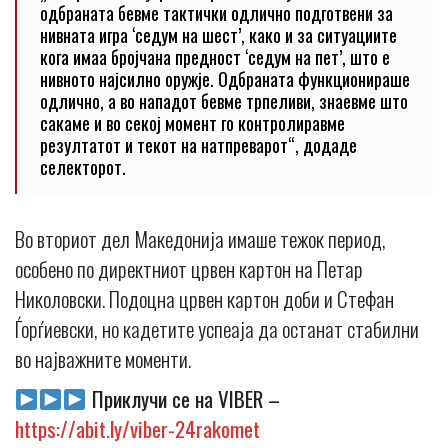
одбраната бевме тактички одлично подготвени за
нивната игра ‘седум на шест’, како и за ситуациите
кога имаа бројчана предност ‘седум на пет’, што е
нивното најсилно оружје. Одбраната функционираше
одлично, а во нападот бевме трпеливи, знаевме што
сакаме и во секој момент го контролиравме
резултатот и текот на натпреварот“, додаде
селекторот.
Во вториот дел Македонија имаше тежок период,
особено по директниот црвен картон на Петар
Николовски. Подоцна црвен картон доби и Стефан
Ѓорѓиевски, но кадетите успеаја да останат стабилни
во најважните моменти.
Приклучи се на VIBER –
https://abit.ly/viber-24rakomet