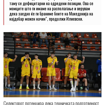
таму се дефицитарни на одредени позиции. Ова се
момците што ги имаме на располагање и верувам
дека заедно ќе ги браниме боите на Македонија на
најдобар можен начин“, продолжи Илиевски.
Селекторот потенцира дека техничката подготвеност