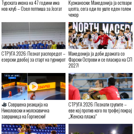
Турската икона на 47 години има
Кузманоски: Македонија ја оствари
нов клуб – Озел потпиша за Јозгат
целта, сега оди по уште еден голем
чекор
СТРУГА 2026: Познат распоредот –
Македонија ја доби драмата со
езерски двобој за старт на турнирот
Фарски Острови и се пласира на СП
2027!
Совршена реакција на
СТРУГА 2026: Познати групите –
Николовски и молскавична
еве кој против кого по трофеј покрај
завршница на Ѓоргиески!
„Женска плажа“