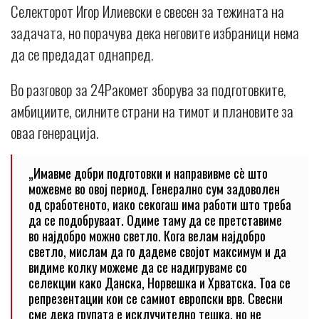
Селекторот Игор Илиевски е свесен за тежината на
задачата, но порачува дека неговите избраници нема
да се предадат однапред.
Во разговор за 24Ракомет зборува за подготовките,
амбициите, силните страни на тимот и плановите за
оваа генерација.
„Имавме добри подготовки и направивме сè што
можевме во овој период. Генерално сум задоволен
од сработеното, иако секогаш има работи што треба
да се подобруваат. Одиме таму да се претставиме
во најдобро можно светло. Кога велам најдобро
светло, мислам да го дадеме својот максимум и да
видиме колку можеме да се надигруваме со
селекции како Данска, Норвешка и Хрватска. Тоа се
репрезентации кои се самиот европски врв. Свесни
сме дека групата е исклучително тешка, но не