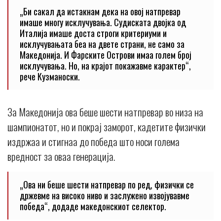
„Би сакал да истакнам дека на овој натпревар
имаше многу исклучувања. Судиската двојка од
Италија имаше доста строги критериуми и
исклучувањата беа на двете страни, не само за
Македонија. И Фарските Острови имаа голем број
исклучувања. Но, на крајот покажавме карактер“,
рече Кузманоски.
За Македонија ова беше шести натпревар во низа на
шампионатот, но и покрај заморот, кадетите физички
издржаа и стигнаа до победа што носи голема
вредност за оваа генерација.
„Ова ни беше шести натпревар по ред, физички се
држевме на високо ниво и заслужено извојувавме
победа“, додаде македонскиот селектор.