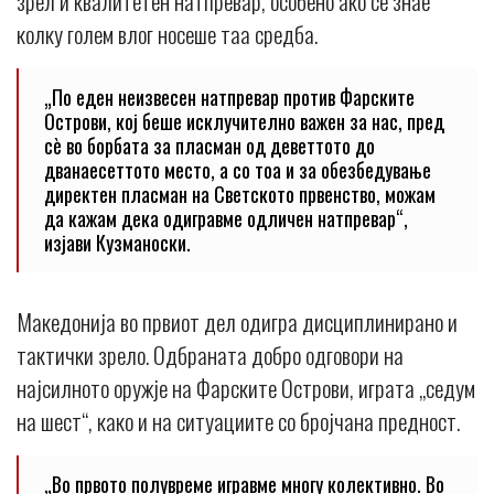
зрел и квалитетен натпревар, особено ако се знае
колку голем влог носеше таа средба.
„По еден неизвесен натпревар против Фарските
Острови, кој беше исклучително важен за нас, пред
сè во борбата за пласман од деветтото до
дванаесеттото место, а со тоа и за обезбедување
директен пласман на Светското првенство, можам
да кажам дека одигравме одличен натпревар“,
изјави Кузманоски.
Македонија во првиот дел одигра дисциплинирано и
тактички зрело. Одбраната добро одговори на
најсилното оружје на Фарските Острови, играта „седум
на шест“, како и на ситуациите со бројчана предност.
„Во првото полувреме игравме многу колективно. Во