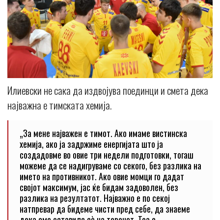
Илиевски не сака да издвојува поединци и смета дека
најважна е тимската хемија.
„За мене најважен е тимот. Ако имаме вистинска
хемија, ако ја задржиме енергијата што ја
создадовме во овие три недели подготовки, тогаш
можеме да се надигруваме со секого, без разлика на
името на противникот. Ако овие момци го дадат
својот максимум, јас ќе бидам задоволен, без
разлика на резултатот. Најважно е по секој
натпревар да бидеме чисти пред себе, да знаеме
дека сме оставиле сè на теренот. Тоа е