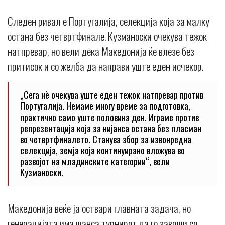
Следен ривал е Португалија, селекција која за малку
остана без четвртфинале. Кузманоски очекува тежок
натпревар, но вели дека Македонија ќе влезе без
притисок и со желба да направи уште еден исчекор.
„Сега нè очекува уште еден тежок натпревар против
Португалија. Немаме многу време за подготовка,
практично само уште половина ден. Играме против
репрезентација која за нијанса остана без пласман
во четвртфиналето. Станува збор за извонредна
селекција, земја која континуирано вложува во
развојот на младинските категории“, вели
Кузманоски.
Македонија веќе ја оствари главната задача, но
генерацијата има шанса турнирот да го заврши со