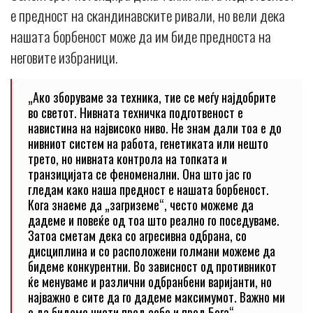
е предност на скандинавските ривали, но вели дека
нашата борбеност може да им биде предноста на
неговите избраници.
„Ако зборуваме за техника, тие се меѓу најдобрите
во светот. Нивната техничка подготвеност е
навистина на највисоко ниво. Не знам дали тоа е до
нивниот систем на работа, генетиката или нешто
трето, но нивната контрола на топката и
транзицијата се феноменални. Она што јас го
гледам како наша предност е нашата борбеност.
Кога знаеме да „загриземе“, често можеме да
дадеме и повеќе од тоа што реално го поседуваме.
Затоа сметам дека со агресивна одбрана, со
дисциплина и со расположени голмани можеме да
бидеме конкурентни. Во зависност од противникот
ќе менуваме и различни одбранбени варијанти, но
најважно е сите да го дадеме максимумот. Важно ми
е да бидеме чисти пред себе и пред Бога“,