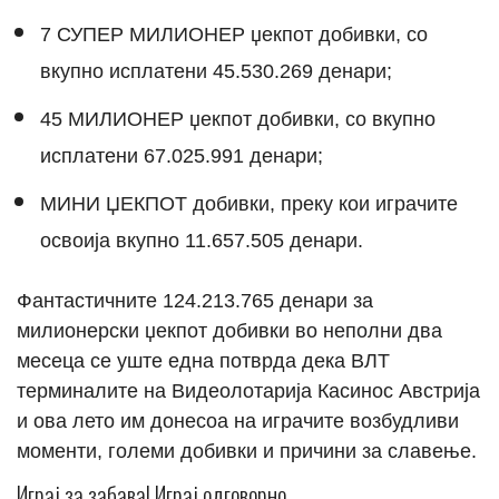
7 СУПЕР МИЛИОНЕР џекпот добивки, со
вкупно исплатени 45.530.269 денари;
45 МИЛИОНЕР џекпот добивки, со вкупно
исплатени 67.025.991 денари;
МИНИ ЏЕКПОТ добивки, преку кои играчите
освоија вкупно 11.657.505 денари.
Фантастичните 124.213.765 денари за
милионерски џекпот добивки во неполни два
месеца се уште една потврда дека ВЛТ
терминалите на Видеолотарија Касинос Австрија
и ова лето им донесоа на играчите возбудливи
моменти, големи добивки и причини за славење.
Играј за забава! Играј одговорно.