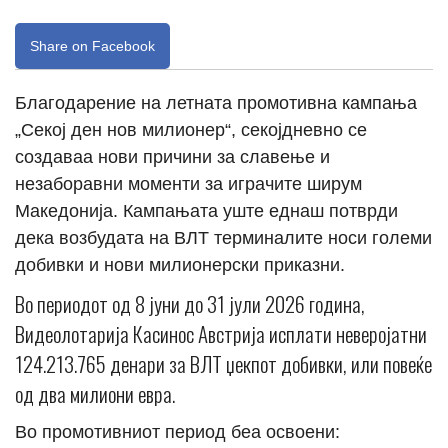
Share on Facebook
Благодарение на летната промотивна кампања
„Секој ден нов милионер“, секојдневно се
создаваа нови причини за славење и
незаборавни моменти за играчите ширум
Македонија. Кампањата уште еднаш потврди
дека возбудата на ВЛТ терминалите носи големи
добивки и нови милионерски приказни.
Во периодот од 8 јуни до 31 јули 2026 година,
Видеолотарија Касинос Австрија исплати неверојатни
124.213.765 денари за ВЛТ џекпот добивки, или повеќе
од два милиони евра.
Во промотивниот период беа освоени: