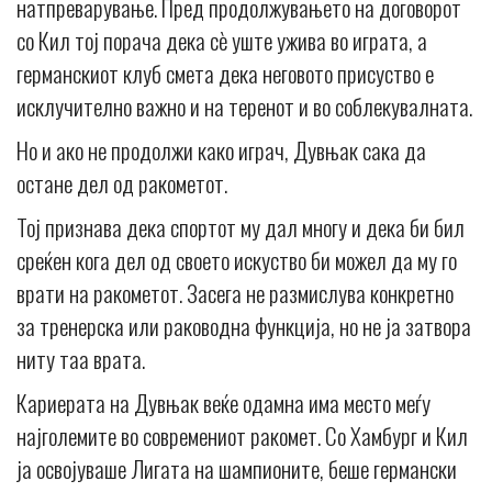
натпреварување. Пред продолжувањето на договорот
со Кил тој порача дека сè уште ужива во играта, а
германскиот клуб смета дека неговото присуство е
исклучително важно и на теренот и во соблекувалната.
Но и ако не продолжи како играч, Дувњак сака да
остане дел од ракометот.
Тој признава дека спортот му дал многу и дека би бил
среќен кога дел од своето искуство би можел да му го
врати на ракометот. Засега не размислува конкретно
за тренерска или раководна функција, но не ја затвора
ниту таа врата.
Кариерата на Дувњак веќе одамна има место меѓу
најголемите во современиот ракомет. Со Хамбург и Кил
ја освојуваше Лигата на шампионите, беше германски