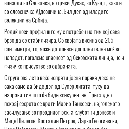
епизоди во Словачка, во грчки Дукас, во Кувајт, како и
во словенечка Ајдовшчина. Бил дел од младите
селекции на Србија.
Родиќ носи профил што му е потребен на тим кој сака
брзо да се стабилизира. Со својата висина од 205
сантиметри, тој може да донесе дополнителна моќ во
нападот, поголема опасност од бековската линија, но и
физичко присуство во одбраната.
Струга ова лето веќе испрати јасна порака дека не
сака само да биде дел од Супер лигата, туку да
направи тим што ќе биде конкурентен. Претходно
покрај езерото се врати Марио Танкоски, најголемото
засилување во преодниот рок, а клубот ги донесе и
Мице Шилегов, Костадин Петров, Дарко Георгиевски,