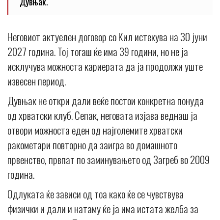
Дувњак.
Неговиот актуелен договор со Кил истекува на 30 јуни
2027 година. Тој тогаш ќе има 39 години, но не ја
исклучува можноста кариерата да ја продолжи уште
извесен период.
Дувњак не откри дали веќе постои конкретна понуда
од хрватски клуб. Сепак, неговата изјава веднаш ја
отвори можноста еден од најголемите хрватски
ракометари повторно да заигра во домашното
првенство, првпат по заминувањето од Загреб во 2009
година.
Одлуката ќе зависи од тоа како ќе се чувствува
физички и дали и натаму ќе ја има истата желба за