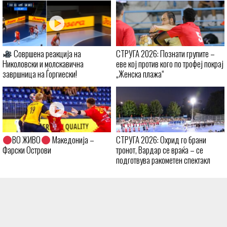
Совршена реакција на
СТРУГА 2026: Познати групите –
Николовски и молскавична
еве кој против кого по трофеј покрај
завршница на Ѓоргиески!
„Женска плажа“
ВО ЖИВО
Македонија –
СТРУГА 2026: Охрид го брани
Фарски Острови
тронот, Вардар се враќа – се
подготвува ракометен спектакл