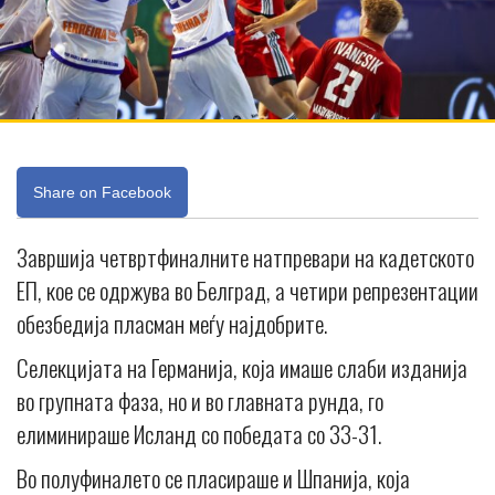
Share on Facebook
Завршија четвртфиналните натпревари на кадетското
ЕП, кое се одржува во Белград, а четири репрезентации
обезбедија пласман меѓу најдобрите.
Селекцијата на Германија, која имаше слаби изданија
во групната фаза, но и во главната рунда, го
елиминираше Исланд со победата со 33-31.
Во полуфиналето се пласираше и Шпанија, која