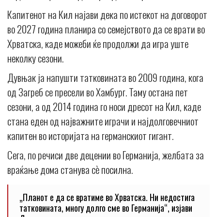
Капитенот на Кил најави дека по истекот на договорот
во 2027 година планира со семејството да се врати во
Хрватска, каде можеби ќе продолжи да игра уште
неколку сезони.
Дувњак ја напушти татковината во 2009 година, кога
од Загреб се пресели во Хамбург. Таму остана пет
сезони, а од 2014 година го носи дресот на Кил, каде
стана еден од најважните играчи и најдолговечниот
капитен во историјата на германскиот гигант.
Сега, по речиси две децении во Германија, желбата за
враќање дома станува сè посилна.
„Планот е да се вратиме во Хрватска. Ни недостига
татковината, многу долго сме во Германија“, изјави