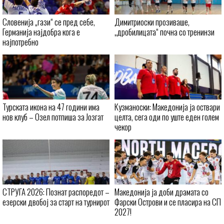
Словенија „гази“ се пред себе,
Димитриоски прозиваше,
Германија најдобра кога е
„дробилицата“ почна со тренинзи
најпотребно
Турската икона на 47 години има
Кузманоски: Македонија ја оствари
нов клуб – Озел потпиша за Јозгат
целта, сега оди по уште еден голем
чекор
СТРУГА 2026: Познат распоредот –
Македонија ја доби драмата со
езерски двобој за старт на турнирот
Фарски Острови и се пласира на СП
2027!