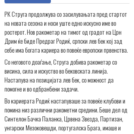
РК Струга продолжува со засилувањата пред стартот
на новата сезона и носи уште едно искусно име во
ростерот. Нов ракометар на тимот од градот на Црн
Дрим ќе биде Предраг Родиќ, српски лев бек кој зад
себе има богата кариера во повеќе европски првенства.
Со неговото доаѓање, Струга добива ракометар со
висина, сила и искуство во бековската линија.
Настапува на позицијата лев бек, со можност да
помогне и во одбранбени задачи.
Во кариерата Родиќ настапуваше за повеќе клубови и
помина низ различни ракометни средини. Беше дел од
Синтелон Бачка Паланка, Црвена Звезда, Партизан,
унгарски Мезоковешди, португалска Брага, имаше и