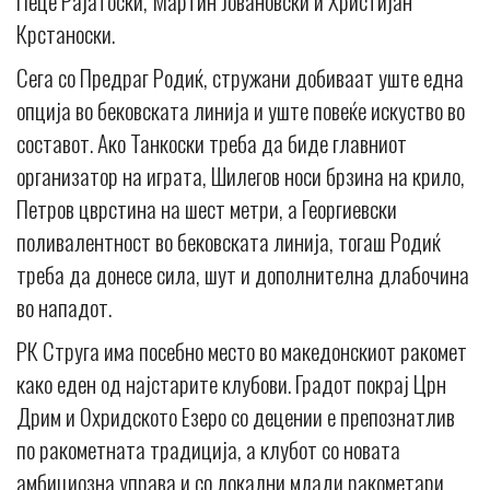
Пеце Рајатоски, Мартин Јовановски и Христијан
Крстаноски.
Сега со Предраг Родиќ, стружани добиваат уште една
опција во бековската линија и уште повеќе искуство во
составот. Ако Танкоски треба да биде главниот
организатор на играта, Шилегов носи брзина на крило,
Петров цврстина на шест метри, а Георгиевски
поливалентност во бековската линија, тогаш Родиќ
треба да донесе сила, шут и дополнителна длабочина
во нападот.
РК Струга има посебно место во македонскиот ракомет
како еден од најстарите клубови. Градот покрај Црн
Дрим и Охридското Езеро со децении е препознатлив
по ракометната традиција, а клубот со новата
амбициозна управа и со локални млади ракометари