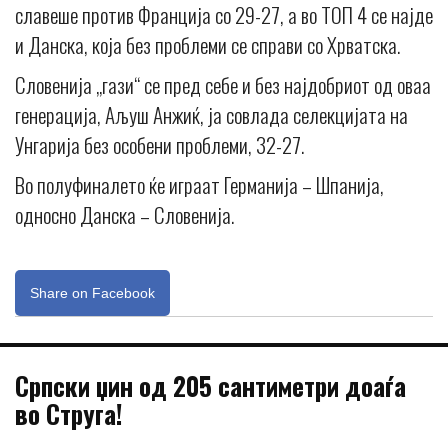
славеше против Франција со 29-27, а во ТОП 4 се најде
и Данска, која без проблеми се справи со Хрватска.
Словенија „гази“ се пред себе и без најдобриот од оваа
генерација, Аљуш Анжиќ, ја совлада селекцијата на
Унгарија без особени проблеми, 32-27.
Во полуфиналето ќе играат Германија – Шпанија,
односно Данска – Словенија.
Share on Facebook
Српски џин од 205 сантиметри доаѓа
во Струга!