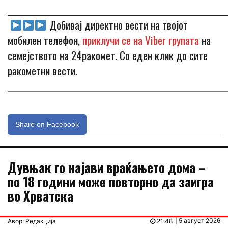
_____________________________________________________________
Добивај директно вести на твојот
мобилен телефон,
приклучи се на Viber групата
на
семејството на 24ракомет. Со еден клик до сите
ракометни вести.
_____________________________________________________________
Share on Facebook
Дувњак го најави враќањето дома –
по 18 години може повторно да заигра
во Хрватска
| 5 август 2026
Авор: Редакција
21:48