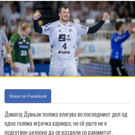
Share on Facebook
Домагој Дувњак полека влегува во последниот дел од
една голема играчка кариера, но сè уште не е
подготвен целосно да се раздели со ракометот.