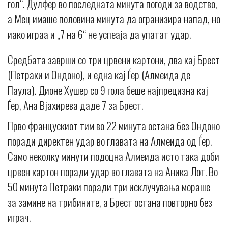
гол“. Дулфер во последната минута погоди за водство,
а Мец имаше половина минута да огранизира напад, но
иако играа и „7 на 6“ не успеаја да упатат удар.
Средбата заврши со три црвени картони, два кај Брест
(Петраки и Ондоно), и една кај Ѓер (Алмеида де
Паула). Дионе Хушер со 9 гола беше најпрецизна кај
Ѓер, Ана Вјахирева даде 7 за Брест.
Прво францускиот тим во 22 минута остана без Ондоно
поради директен удар во главата на Алмеида од Ѓер.
Само неколку минути подоцна Алмеида исто така доби
црвен картон поради удар во главата на Аника Лот. Во
50 минута Петраки поради три исклучувања мораше
за замине на трибините, а Брест остана повторно без
играч.