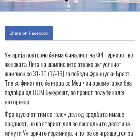
Share on Facebook
Унгарија повторно ќе има финалист на Ф4 турнирот во
женската Лига на шампионите откако актуелниот
шампион со 31-30 (17-16) го победи француски Брест.
Тие во финалето ќе играа со Мец чии ракометарки беа
подобри од ЦСМ Букурешт, во првиот полуфинален
натпревар.
Францускиот тим во голем дел од средбата имаше
предност, но во вториот дел во последните десетина
минути Унгарките израмнија, и потоа се играше „гол за