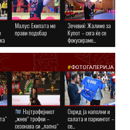
Малус: Eкипата ме
Зечевиќ: Жалиме за
е
прави подобар
Купот – сега ќе се
ука
фокусираме...
#
ФОТОГАЛЕРИЈА
Најтрофејниот
Охрид ја наполни и
та“
„жнее“ трофеи –
салата и паркингот –
сезонава си „лапна“
се...