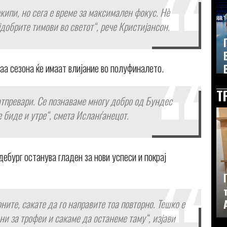
кипи, но сега е време за максимален фокус. Нè
добрите тимови во светот“, рече Кристијансон.
аа сезона ќе имаат влијание во полуфиналето.
Т
атпревари. Се познаваме многу добро од Бундес
ќе биде и утре“, смета Исланѓанецот.
бург останува гладен за нови успеси и покрај
ните, сакате да го направите тоа повторно. Тешко е
дни за трофеи и сакаме да останеме таму“, изјави