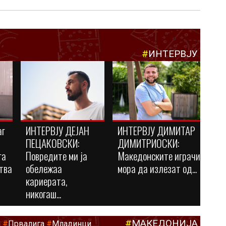
#
ИНТЕРВЈУ
аг
ИНТЕРВЈУ ДЕЈАН
ИНТЕРВЈУ ДИМИТАР
ПЕЦАКОВСКИ:
ДИМИТРИОСКИ:
га
Повредите ми ја
Македонските играчи
тва
обележаа
мора да излезат од...
кариерата,
никогаш...
#
МАКЕДОНИЈА
а
#
Првалига
#
Младинци