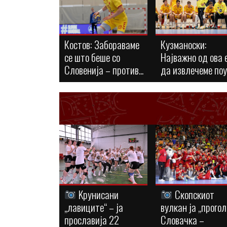
Костов: Забораваме
Кузманоски:
се што беше со
Најважно од ова 
Словенија – против...
да извлечеме по
Kрунисани
Скопскиот
„лавиците“ – ја
вулкан ја „прогол
прославија 22
Словачка –