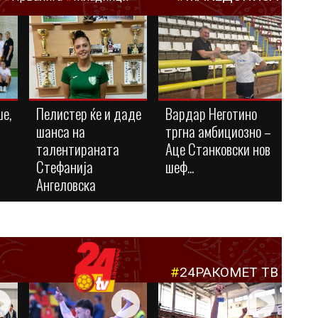
ше,
Пелистер ќе и даде
Вардар Неготино
шанса на
тргна амбициозно –
талентираната
Аце Станковски нов
Стефанија
шеф...
Ангеловска
#
24РАКОМЕТ ТВ