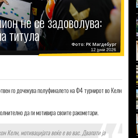
ион не се задоволува:
а титула
Фото: РК Магдебург
12 јуни 2026
твен го дочекува полуфиналето на Ф4 турнирот во Келн
олнително да ги мотивира своите ракометари.
он Келн, мотивацијата веќе е во вас. Двапати ја