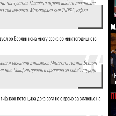
но тоа чувство. Повеќето играчи веќе го доживеале
 на тие моменти. Мотивирани сме 100%“, изјави
М
дуел со Берлин нема многу врска со минатогодишното
езона и различна динамика. Минатата година Берлин
е ние. Секој натпревар е приказна за себе“, додаде
П
тијансон потенцира дека сега не е време за славење на