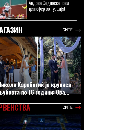
Андреа Седлоска пред
трансфер во Турција!
АГАЗИН
СИТЕ
Никола Карабатиќ ја круниса
љубовта по 16 години: Ова...
РВЕНСТВА
СИТЕ