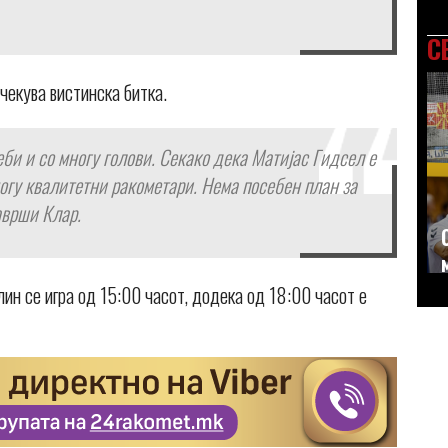
С
чекува вистинска битка.
би и со многу голови. Секако дека Матијас Гидсел е
огу квалитетни ракометари. Нема посебен план за
аврши Клар.
ин се игра од 15:00 часот, додека од 18:00 часот е