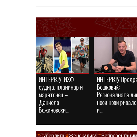
ИНТЕРВЈУ: ИХФ
ИНТЕРВЈУ Предр
судија, планинар и
Бошковиќ:
маратонец –
Регионалната ли
Даниело
носи нови ривалс
Божиновски...
и...
#
Суперлига
#
Женскалига
#
Репрезентациј