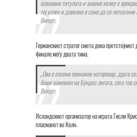
освоивме титулата и знаеме колку е прекрас
тој успех и доволно е само да се потсетиме
Вигерт.
Германскиот стратег смета дека претстојниот 
финале меѓу двата тима.
„Ова е сосема поинаков натпревар, друга с
беше шампион на Бундес лигата, сега тоа см
Вигерт.
Исландскиот организатор на играта Гисли Крис
пласманот во Келн.