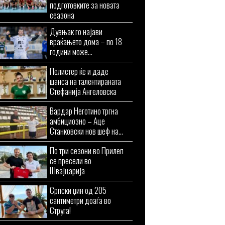
подготовките за новата
сеазона
Дувњак го најави
враќањето дома – по 18
години може...
Пелистер ќе и даде
шанса на талентираната
Стефанија Ангеловска
Вардар Неготино тргна
амбициозно – Аце
Станковски нов шеф на...
По три сезони во Прилеп
се пресели во
Швајцарија
Српски џин од 205
сантиметри доаѓа во
Струга!