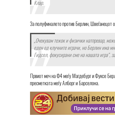
Клар.
За полуфиналето против Берлин, Швеѓанецот о
„Очекувам тежок и физички натпревар, може
еден од клучните играчи, но Берлин има мн
Гидсел, фокусирани сме на нашата игра“, з
Првиот меч на Ф4 меѓу Магдебург и Фуксе Берл
пресметката меѓу Алборг и Барселона.