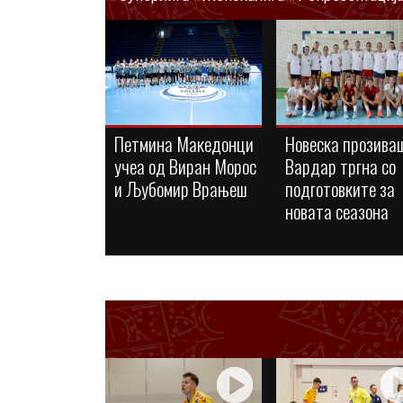
Петмина Македонци
Новеска прозива
учеа од Виран Морос
Вардар тргна со
и Љубомир Врањеш
подготовките за
новата сеазона