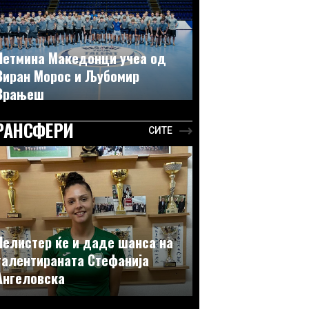
Петмина Македонци учеа од
Виран Морос и Љубомир
Врањеш
РАНСФЕРИ
СИТЕ
Пелистер ќе и даде шанса на
талентираната Стефанија
Ангеловска