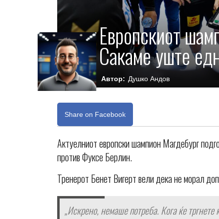
Европскиот шамп
Сакаме уште едн
Автор:
Душко Андов
Share on Facebook
Актуелниот европски шампион Магдебург подго
против Фуксе Берлин.
Тренерот Бенет Вигерт вели дека не морал доп
„Искрено, немаше потреба. Кога ќе тргнете к