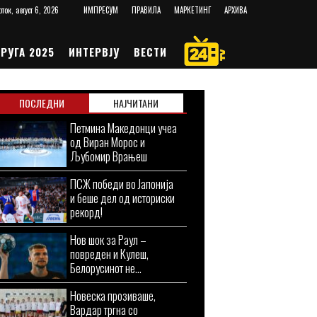
рток, август 6, 2026
ИМПРЕСУМ
ПРАВИЛА
МАРКЕТИНГ
АРХИВА
РУГА 2025
ИНТЕРВЈУ
ВЕСТИ
ПОСЛЕДНИ
НАЈЧИТАНИ
Петмина Македонци учеа
од Виран Морос и
Љубомир Врањеш
ПСЖ победи во Јапонија
и беше дел од историски
рекорд!
Нов шок за Раул –
повреден и Кулеш,
Белорусинот не...
Новеска прозиваше,
Вардар тргна со