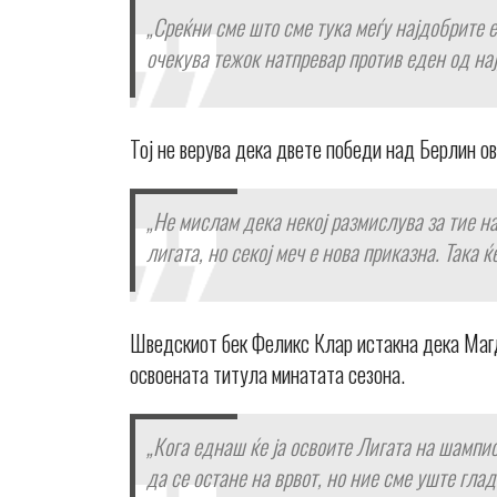
„Среќни сме што сме тука меѓу најдобрите е
очекува тежок натпревар против еден од нај
Тој не верува дека двете победи над Берлин ов
„Не мислам дека некој размислува за тие н
лигата, но секој меч е нова приказна. Така 
Шведскиот бек Феликс Клар истакна дека Магде
освоената титула минатата сезона.
„Кога еднаш ќе ја освоите Лигата на шампио
да се остане на врвот, но ние сме уште гла