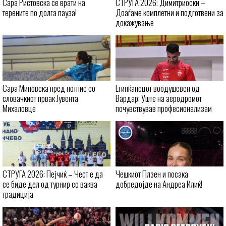
Сара Ристовска се врати на
СТРУГА 2026: Димитриоски –
терените по долга пауза!
Доаѓаме комплетни и подготвени за
докажување
Сара Миновска пред потпис со
Египќанецот воодушевен од
словачкиот првак Јувента
Вардар: Уште на аеродромот
Михаловце
почувствував професионализам
СТРУГА 2026: Пејчиќ – Чест е да
Чешкиот Плзен и посака
се биде дел од турнир со ваква
добредојде на Андреа Илиќ!
традиција