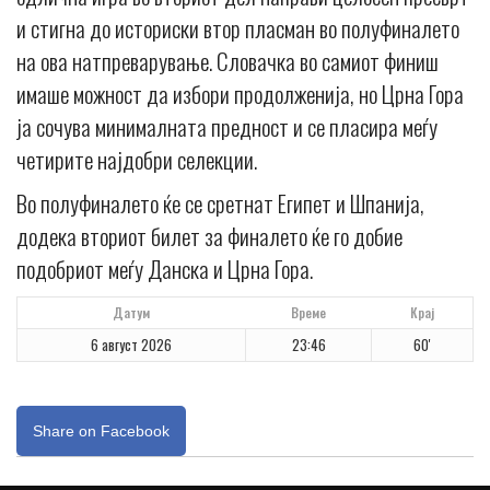
и стигна до историски втор пласман во полуфиналето
на ова натпреварување. Словачка во самиот финиш
имаше можност да избори продолженија, но Црна Гора
ја сочува минималната предност и се пласира меѓу
четирите најдобри селекции.
Во полуфиналето ќе се сретнат Египет и Шпанија,
додека вториот билет за финалето ќе го добие
подобриот меѓу Данска и Црна Гора.
Датум
Време
Крај
6 август 2026
23:46
60'
Share on Facebook