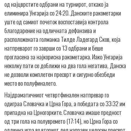
од најцврстите одбрани на турнирот, откако ја
елиминира Унгарија со 24:20. Данските ракометарки
уште од самиот почеток воспоставија контрола
благодарение на одличната дефанзива и
расположената голманка Тилде Ладегард Сков, која
натпреварот го заврши со 13 одбрани и беше
прогласена за најкорисна ракометарка. Иако Унгарија
неколку пати се доближи на два гола негатива, Данска
не дозволи комплетен пресврт и сигурно обезбеди
место во полуфиналето.
Најдраматичниот четвртфинален натпревар го
одиграа Словачка и Црна Гора, а победата со 33:32 им
припадна на Црногорките. Словачка имаше предност
од три гола на полувремето (17:14), но Црна Гора со
одлична игра во вториот дел направи целосен пресврт