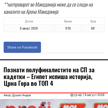
**натпреварот во Македонија може да се следи на
каналите на Арена Македонија
Датум
Време
Крај
6 август 2026
11:19
60'
Share on Facebook
Познати полуфиналистите на СП за
кадетки – Египет испиша историја,
Црна Гора во ТОП 4
| 6 август 2026
Авор: Душко Андов
23:46