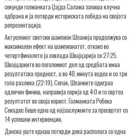
секунди голманката Џајда Салама запиша клучна
одбрана и ја потврди историската победа на својата
репрезентација.
Актуелниот светски шампион Шпанија продолжува со
максимален ефект на шампионатот, откако во
четвртфиналето ја совлада Швајцарија со 27:25.
Швајцарките во поголемиот дел од средбата имаа
резултатска предност, а во 48. минута водеа и со три
гола разлика (22:19). Сепак, Шпанките одиграа
одличен финиш, направија серија од 4:0 и го свртеа
резултатот во своја корист. Голманката Ребека
Секадес беше една од најзаслужните за пресвртот со
14 успешни интервенции.
Данска уште еднаш потврди дека располага со една