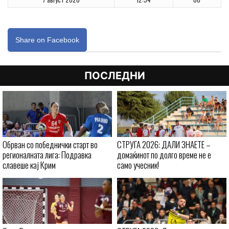
Share on Facebook
ПОСЛЕДНИ
Обрван со победнички старт во
СТРУГА 2026: ДАЛИ ЗНАЕТЕ –
регионалната лига: Подравка
домаќинот по долго време не е
славеше кај Крим
само учесник!