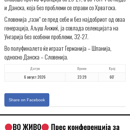
и Данска, која без проблеми се справи со Хрватска.
Словенија „гази“ се пред себе и без најдобриот од оваа
генерација, Аљуш Анжиќ, ја совлада селекцијата на
Унгарија без особени проблеми, 32-27.
Во полуфиналето ќе играат Германија – Шпанија,
односно Данска – Словенија.
Датум
Време
Крај
6 август 2026
23:29
60'
Share on Facebook
ВО ЖИВО
Прес конференција за