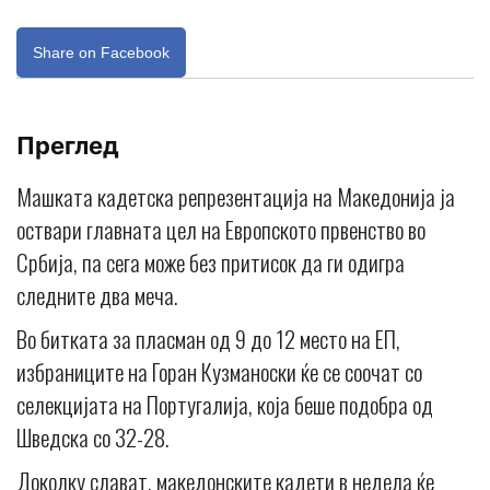
Share on Facebook
Преглед
Машката кадетска репрезентација на Македонија ја
оствари главната цел на Европското првенство во
Србија, па сега може без притисок да ги одигра
следните два меча.
Во битката за пласман од 9 до 12 место на ЕП,
избраниците на Горан Кузманоски ќе се соочат со
селекцијата на Португалија, која беше подобра од
Шведска со 32-28.
Доколку слават, македонските кадети в недела ќе