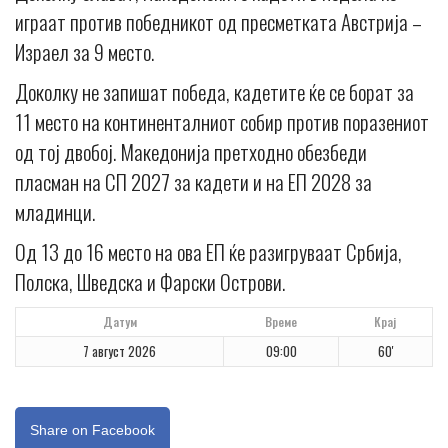
играат против победникот од пресметката Австрија –
Израел за 9 место.
Доколку не запишат победа, кадетите ќе се борат за
11 место на континенталниот собир против поразениот
од тој двобој. Македонија претходно обезбеди
пласман на СП 2027 за кадети и на ЕП 2028 за
младинци.
Од 13 до 16 место на ова ЕП ќе разигруваат Србија,
Полска, Шведска и Фарски Острови.
Датум
Време
Крај
7 август 2026
09:00
60'
Share on Facebook