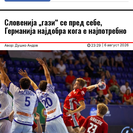
Словенија „гази“ се пред себе,
Германија најдобра кога е најпотребно
| 6 август 2026
Авор: Душко Андов
23:29