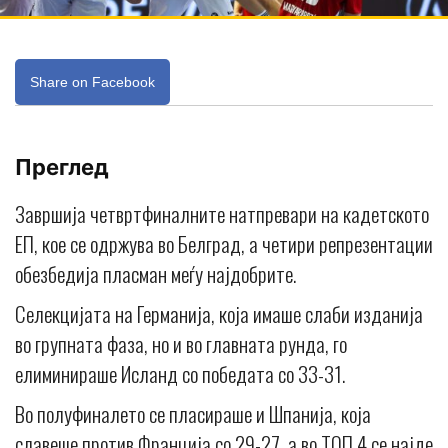
Share on Facebook
Преглед
Завршија четвртфиналните натпревари на кадетското
ЕП, кое се одржува во Белград, а четири репрезентации
обезбедија пласман меѓу најдобрите.
Селекцијата на Германија, која имаше слаби изданија
во групната фаза, но и во главната рунда, го
елиминираше Исланд со победата со 33-31.
Во полуфиналето се пласираше и Шпанија, која
славеше против Франција со 29-27, а во ТОП 4 се најде