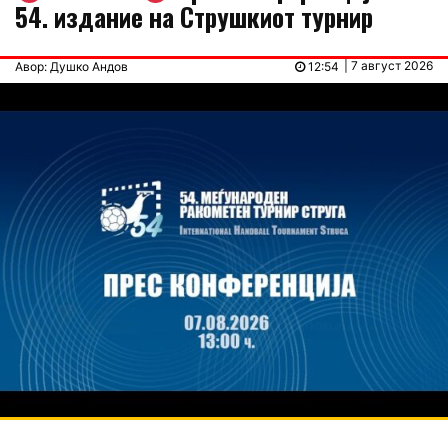
54. издание на Струшкиот турнир
| 7 август 2026
Авор: Душко Андов
12:54