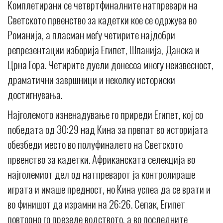
Комплетирани се четвртфиналните натпревари на
Светското првенство за кадетки кое се одржува во
Романија, а пласман меѓу четирите најдобри
репрезентации изборија Египет, Шпанија, Данска и
Црна Гора. Четирите дуели донесоа многу неизвесност,
драматични завршници и неколку историски
достигнувања.
Најголемото изненадување го приреди Египет, кој со
победата од 30:29 над Кина за првпат во историјата
обезбеди место во полуфиналето на Светското
првенство за кадетки. Африканската селекција во
најголемиот дел од натпреварот ја контролираше
играта и имаше предност, но Кина успеа да се врати и
во финишот да израмни на 26:26. Сепак, Египет
повторно го презеде водството, а во последните