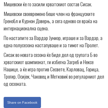
Мишевски ќе го засили хрватскиот состав Сисак.
Мишевски своевремено беше член на француските
Гренобл и Курнон Доверњ, а сега одново се враќа на
интернационална сцена.
По настапите за Вардар Јуниор, играше и за Вардар, а
една полусезона настапуваше и за тимот на Пролет.
Сисак во новата сезона ќе биде дел од групата Б во
хрватскиот шампионат, ги избегна Загреб и Нексе
Нашице, а ќе игра против Сесвете, Карловац, Горица,
Трогир, Осијек, Чаковец и Метковиќ во регуларниот дел
од сезоната.
Share on Facebook