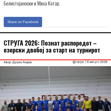
Белистојаноски и Миха Котар.
Share on Facebook
СТРУГА 2026: Познат распоредот –
езерски двобој за старт на турнирот
| 6 август 2026
Авор: Душко Андов
19:00