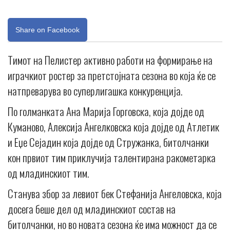
Share on Facebook
Тимот на Пелистер активно работи на формирање на
играчкиот ростер за претстојната сезона во која ќе се
натпреварува во суперлигашка конкуренција.
По голманката Ана Марија Горговска, која дојде од
Куманово, Алексија Ангелковска која дојде од Атлетик
и Еџе Сејадин која дојде од Стружанка, битолчанки
кон првиот тим приклучија талентирана ракометарка
од младинскиот тим.
Станува збор за левиот бек Стефанија Ангеловска, која
досега беше дел од младинскиот состав на
битолчанки, но во новата сезона ќе има можност да се