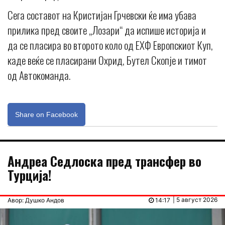
Сега составот на Кристијан Грчевски ќе има убава
прилика пред своите „Лозари“ да испише историја и
да се пласира во второто коло од ЕХФ Европскиот Куп,
каде веќе се пласирани Охрид, Бутел Скопје и тимот
од Автокоманда.
Share on Facebook
Андреа Седлоска пред трансфер во
Турција!
| 5 август 2026
Авор: Душко Андов
14:17