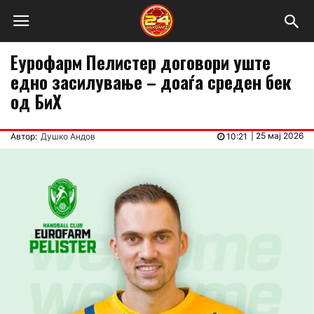
Еурофарм Пелистер договори уште
едно засилување – доаѓа среден бек
од БиХ
|
25 мај 2026
Автор:
Душко Андов
10:21