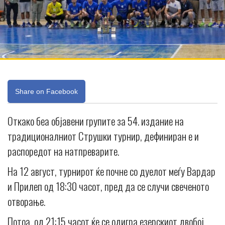
Share on Facebook
Откако беа објавени групите за 54. издание на
традиционалниот Струшки турнир, дефиниран е и
распоредот на натпреварите.
На 12 август, турнирот ќе почне со дуелот меѓу Вардар
и Прилеп од 18:30 часот, пред да се случи свеченото
отворање.
Потоа, од 21:15 часот ќе се одигра езерскиот двобој