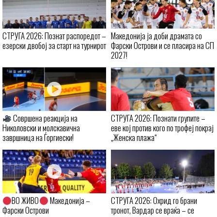
СТРУГА 2026: Познат распоредот –
Македонија ја доби драмата со
езерски двобој за старт на турнирот
Фарски Острови и се пласира на СП
2027!
Совршена реакција на
СТРУГА 2026: Познати групите –
Николовски и молскавична
еве кој против кого по трофеј покрај
завршница на Ѓоргиески!
„Женска плажа“
ВО ЖИВО
Македонија –
СТРУГА 2026: Охрид го брани
Фарски Острови
тронот, Вардар се враќа – се