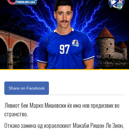
Share on Facebook
Левиот бек Марко Мишевски ќе има нов предизвик во
странство.
Откако замина од израелскиот Макаби Ришон Ле Зион,