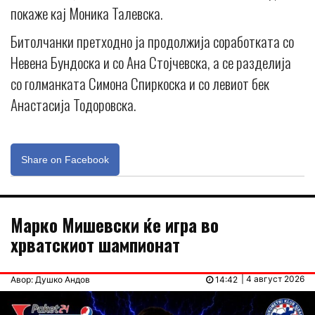
покаже кај Моника Талевска.
Битолчанки претходно ја продолжија соработката со
Невена Бундоска и со Ана Стојчевска, а се разделија
со голманката Симона Спиркоска и со левиот бек
Анастасија Тодоровска.
Share on Facebook
Марко Мишевски ќе игра во
хрватскиот шампионат
| 4 август 2026
Авор: Душко Андов
14:42