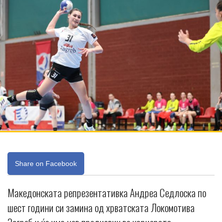
Share on Facebook
Македонската репрезентативка Андреа Седлоска по
шест години си замина од хрватската Локомотива