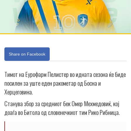
Share on Facebook
Тимот на Еурофарм Пелистер во идната сезона ќе биде
посилен за уште еден ракометар од Босна и
Херцеговина.
Станува збор за средниот бек Омер Мехмедовиќ, кој
доаѓа во Битола од словенечкиот тим Рико Рибница.