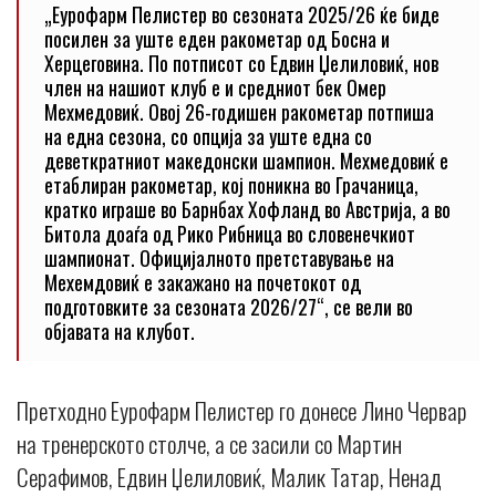
„Еурофарм Пелистер во сезоната 2025/26 ќе биде
посилен за уште еден ракометар од Босна и
Херцеговина. По потписот со Едвин Џелиловиќ, нов
член на нашиот клуб е и средниот бек Омер
Мехмедовиќ. Овој 26-годишен ракометар потпиша
на една сезона, со опција за уште една со
деветкратниот македонски шампион. Мехмедовиќ е
етаблиран ракометар, кој поникна во Грачаница,
кратко играше во Барнбах Хофланд во Австрија, а во
Битола доаѓа од Рико Рибница во словенечкиот
шампионат. Официјалното претставување на
Мехемдовиќ е закажано на почетокот од
подготовките за сезоната 2026/27“, се вели во
објавата на клубот.
Претходно Еурофарм Пелистер го донесе Лино Червар
на тренерското столче, а се засили со Мартин
Серафимов, Едвин Џелиловиќ, Малик Татар, Ненад