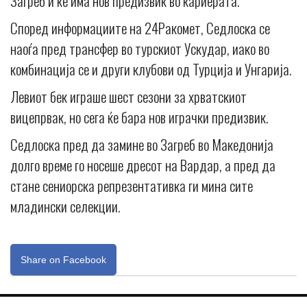
Загреб и ќе има нов предизвик во кариерата.
Според информациите на 24Ракомет, Седлоска се
наоѓа пред трансфер во турскиот Ускудар, иако во
комбинација се и други клубови од Турција и Унгарија.
Левиот бек играше шест сезони за хрватскиот
вицепрвак, но сега ќе бара нов играчки предизвик.
Седлоска пред да замине во Загреб во Македонија
долго време го носеше дресот на Вардар, а пред да
стане сениорска репрезентативка ги мина сите
младински селекции.
Share on Facebook