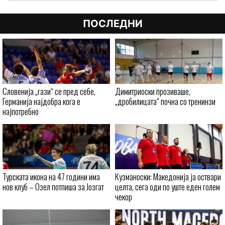
ПОСЛЕДНИ
Словенија „гази“ се пред себе,
Димитриоски прозиваше,
Германија најдобра кога е
„дробилицата“ почна со тренинзи
најпотребно
Турската икона на 47 години има
Кузманоски: Македонија ја оствари
нов клуб – Озел потпиша за Јозгат
целта, сега оди по уште еден голем
чекор