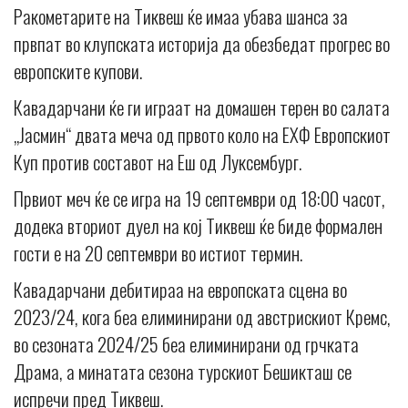
Ракометарите на Тиквеш ќе имаа убава шанса за
првпат во клупската историја да обезбедат прогрес во
европските купови.
Кавадарчани ќе ги играат на домашен терен во салата
„Јасмин“ двата меча од првото коло на ЕХФ Европскиот
Куп против составот на Еш од Луксембург.
Првиот меч ќе се игра на 19 септември од 18:00 часот,
додека вториот дуел на кој Тиквеш ќе биде формален
гости е на 20 септември во истиот термин.
Кавадарчани дебитираа на европската сцена во
2023/24, кога беа елиминирани од австрискиот Кремс,
во сезоната 2024/25 беа елиминирани од грчката
Драма, а минатата сезона турскиот Бешикташ се
испречи пред Тиквеш.