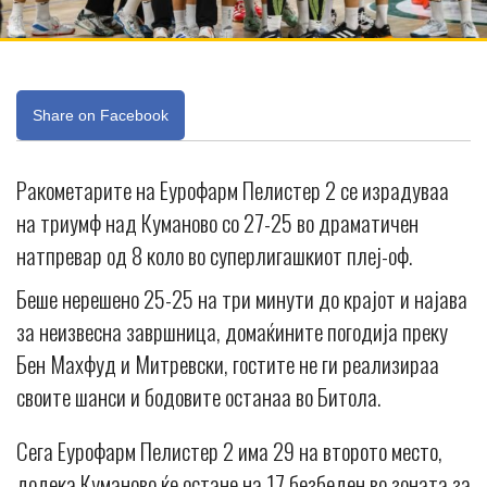
Share on Facebook
Ракометарите на Еурофарм Пелистер 2 се израдуваа
на триумф над Куманово со 27-25 во драматичен
натпревар од 8 коло во суперлигашкиот плеј-оф.
Беше нерешено 25-25 на три минути до крајот и најава
за неизвесна завршница, домаќините погодија преку
Бен Махфуд и Mитревски, гостите не ги реализираа
своите шанси и бодовите останаа во Битола.
Сега Еурофарм Пелистер 2 има 29 на второто место,
додека Куманово ќе остане на 17 безбеден во зоната за