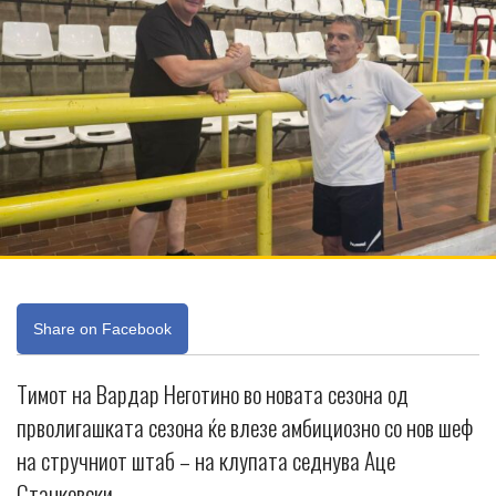
Share on Facebook
Тимот на Вардар Неготино во новата сезона од
прволигашката сезона ќе влезе амбициозно со нов шеф
на стручниот штаб – на клупата седнува Аце
Станковски.