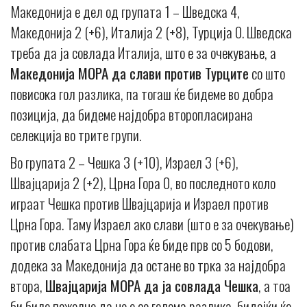
Македонија е дел од групата 1 – Шведска 4,
Македонија 2 (+6), Италија 2 (+8), Турција 0. Шведска
треба да ја совлада Италија, што е за очекување, а
Македонија МОРА да слави против Турците
со што
повисока гол разлика, па тогаш ќе бидеме во добра
позиција, да бидеме најдобра второпласирана
селекција во трите групи.
Во групата 2 – Чешка 3 (+10), Израел 3 (+6),
Швајцарија 2 (+2), Црна Гора 0, во последното коло
играат Чешка против Швајцарија и Израел против
Црна Гора. Таму Израел ако слави (што е за очекување)
против слабата Црна Гора ќе биде прв со 5 бодови,
додека за Македонија да остане во трка за најдобра
втора,
Швајцарија МОРА да ја совлада Чешка
, а тоа
би било пожелно да не е со голема разлика, бидејќи ќе