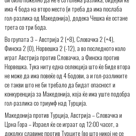
има 4 бода на второ место (и треба да има послаба
гол-разлика од Македонија), додека Чешка ќе остане
трета со три бода.
Во групата 3 – Австрија 2 (+8), Словачка 2 (+4),
Финска 2 (0), Норвешка 2 (-12), а во последното коло
играт Австрија против Словачка, а Финска против
Норвешка. Тука ниту една селекција што ќе биде втора
не може да има повеќе од 4 бодови, а и гол-разликите
се такви што не би требало да бидат опасност и
конкуренција за Македонија, која ќе има уште подобра
гол-разлика со триумф над Турција.
Македонија против Турција, Австрија – Словачка и
Црна Гора – Израел ќе се играат од 12:00 часот, а
доколку славиме против Турците (во што никој не се