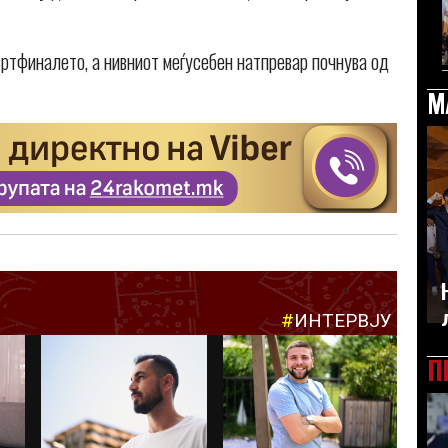
ртфиналето, а нивниот меѓусебен натпревар почнува од
М
#
ИНТЕРВЈУ
П