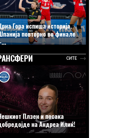
Црна Гора испиша историја,
Шпанија повторно во финале
...
РАНСФЕРИ
СИТЕ
Чешкиот Плзен и посака
добредојде на Андреа Илиќ!