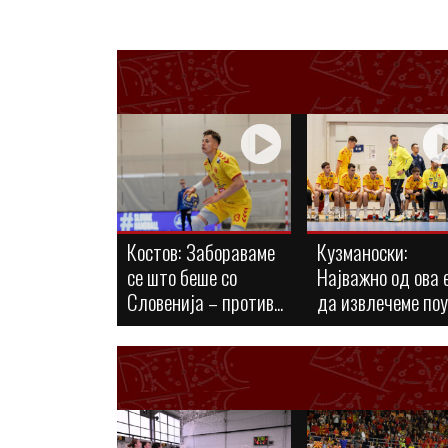
Костов: Забораваме
Кузманоски:
се што беше со
Најважно од ова 
Словенија – против...
да извлечеме по