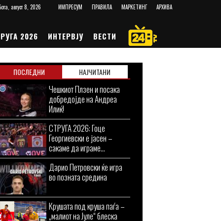
ота, август 8, 2026
ИМПРЕСУМ
ПРАВИЛА
МАРКЕТИНГ
АРХИВА
РУГА 2026
ИНТЕРВЈУ
ВЕСТИ
ПОСЛЕДНИ
НАЈЧИТАНИ
Чешкиот Плзен и посака
добредојде на Андреа
Илиќ!
СТРУГА 2026: Гоце
Георгиевски е јасен –
сакаме да играме...
Дарио Петровски ќе игра
во позната средина
Крушата под круша паѓа –
„малиот на Јуле“ блеска