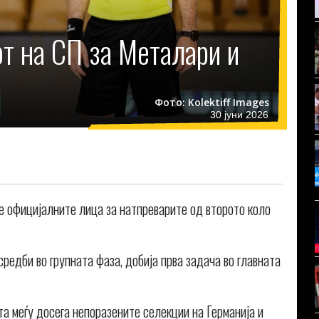
т на СП за Металари и
Фото: Kolektiff Images
30 јуни 2026
е официјалните лица за натпреварите од второто коло
едби во групната фаза, добија прва задача во главната
ата меѓу досега непоразените селекции на Германија и