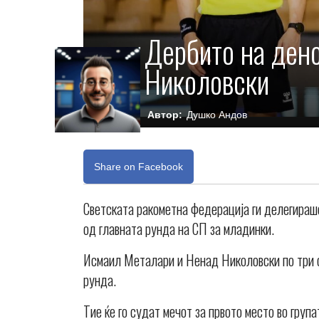
Дербито на дено
Николовски
Автор:
Душко Андов
Share on Facebook
Светската ракометна федерација ги делегираш
од главната рунда на СП за младинки.
Исмаил Металари и Ненад Николовски по три ср
рунда.
Тие ќе го судат мечот за првото место во груп