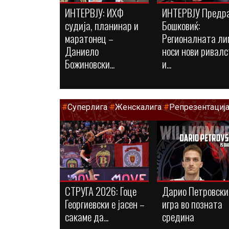
ИНТЕРВЈУ: ИХФ
ИНТЕРВЈУ Предр
судија, планинар и
Бошковиќ:
маратонец –
Регионалната ли
Даниело
носи нови ривалс
Божиновски...
и...
#
Суперлига
#
Женскалига
#
Репрезентациј
СТРУГА 2026: Гоце
Дарио Петровски
Георгиевски е јасен –
игра во позната
сакаме да...
средина