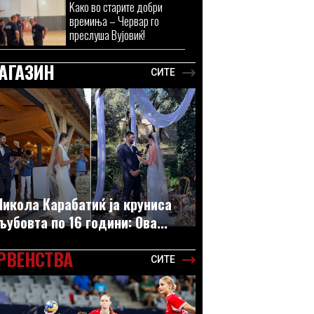
Kaко во старите добри
времиња – Червар го
преслуша Вујовиќ!
АГАЗИН
СИТЕ
Никола Карабатиќ ја круниса
љубовта по 16 години: Ова...
РВЕНСТВА
СИТЕ