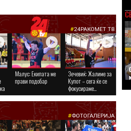
С
#
24РАКОМЕТ ТВ
Малус: Eкипата ме
Зечевиќ: Жалиме за
е
прави подобар
Купот – сега ќе се
ука
фокусираме...
#
ФОТОГАЛЕРИЈА