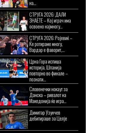
на...
СТРУГА 2026: ДАЛИ
ЗНАЕТЕ – Кој играч има
освоено најмногу...
СТРУГА 2026: Ројевиќ –
Ќе ротираме многу,
Вардар е фаворит,...
Црна Гора испиша
историја, Шпанија
повторно во финале –
познати...
Словенечки нокаут за
Данска – ривалот на
Македонија ќе игра...
Димитар Узунчев
дебитираше за Целје