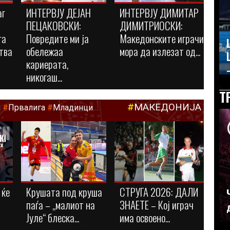
аг
ИНТЕРВЈУ ДЕЈАН
ИНТЕРВЈУ ДИМИТАР
ПЕЦАКОВСКИ:
ДИМИТРИОСКИ:
га
Повредите ми ја
Македонските играчи
тва
обележаа
мора да излезат од...
кариерата,
–
никогаш...
Т
#
МАКЕДОНИЈА
а
#
Првалига
#
Младинци
 ќе
Крушата под круша
СТРУГА 2026: ДАЛИ
паѓа – „малиот на
ЗНАЕТЕ – Кој играч
Јуле“ блеска...
има освоено...