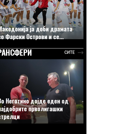
Македонија ја доби драмата
со Фарски Острови и се...
РАНСФЕРИ
СИТЕ
Во Неготино дојде еден од
најдобрите прволигашки
стрелци