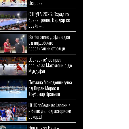
Острови
СТРУГА 2026: Охрид го
брани тронот, Вардар се
враќа –...
Во Неготино дојде еден
од најдобрите
прволигашки стрелци
„Овчарите“ се прва
пречка за Македонија до
Мундијал
Петмина Македонци учеа
од Виран Морос и
Љубомир Врањеш
ПСЖ победи во Јапонија
и беше дел од историски
рекорд!
Нов шок за Раул –