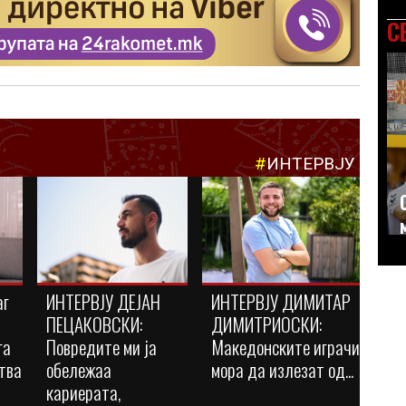
С
#
ИНТЕРВЈУ
аг
ИНТЕРВЈУ ДЕЈАН
ИНТЕРВЈУ ДИМИТАР
ПЕЦАКОВСКИ:
ДИМИТРИОСКИ:
га
Повредите ми ја
Македонските играчи
тва
обележаа
мора да излезат од...
кариерата,