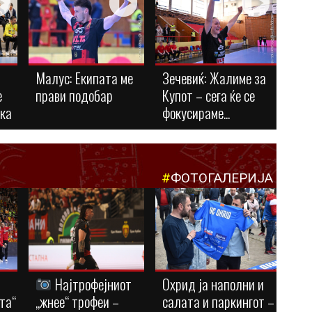
Малус: Eкипата ме
Зечевиќ: Жалиме за
е
прави подобар
Купот – сега ќе се
ука
фокусираме...
#
ФОТОГАЛЕРИЈА
Најтрофејниот
Охрид ја наполни и
та“
„жнее“ трофеи –
салата и паркингот –