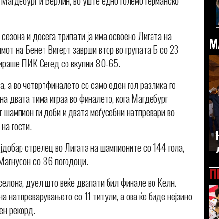
 Магдебург и Берлин, во уште едно големо германско
сезона и досега трипати ја има освоено Лигата на
М
мот на Бенет Вигерт заврши втор во групата Б со 23
нираше ПИК Сегед со вкупни 80-65.
а, а во четвртфиналето со само еден гол разлика го
а двата тима играа во финалето, кога Магдебург
 шампион ги доби и двата меѓусебни натпревари во
 на гости.
ајдобар стрелец во Лигата на шампионите со 144 гола,
Магнусон со 86 погодоци.
П
селона, дуел што веќе двапати бил финале во Келн.
на натпреварувањето со 11 титули, а ова ќе биде нејзино
ен рекорд.