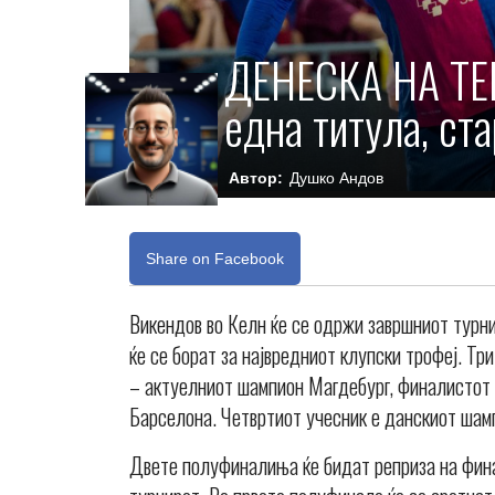
ДЕНЕСКА НА ТЕР
една титула, ст
Автор:
Душко Андов
Share on Facebook
Викендов во Келн ќе се одржи завршниот турни
ќе се борат за највредниот клупски трофеј. Тр
– актуелниот шампион Магдебург, финалистот 
Барселона. Четвртиот учесник е данскиот шам
Двете полуфиналиња ќе бидат реприза на фин