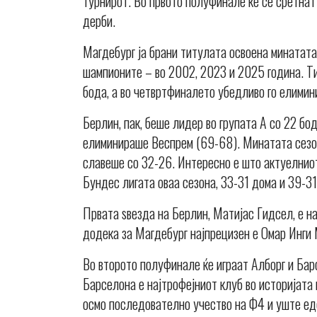
турнирот. Во првото полуфинале ќе се сретнат
дерби.
Магдебург ја брани титулата освоена минатата 
шампионите – во 2002, 2023 и 2025 година. Ти
бода, а во четвртфиналето убедливо го елими
Берлин, пак, беше лидер во групата А со 22 бод
елиминираше Веспрем (69-68). Минатата сезон
славеше со 32-26. Интересно е што актуелниот
Бундес лигата оваа сезона, 33-31 дома и 39-31
Првата ѕвезда на Берлин, Матијас Гидсел, е н
додека за Магдебург најпрецизен е Омар Инги 
Во второто полуфинале ќе играат Алборг и Бар
Барселона е најтрофејниот клуб во историјата 
осмо последователно учество на Ф4 и уште ед