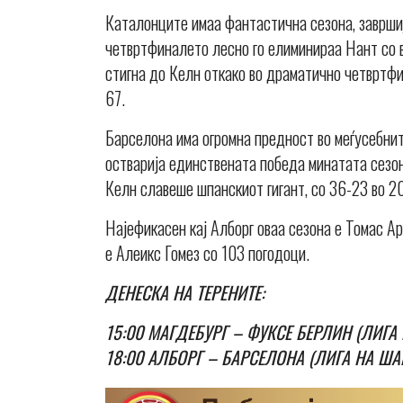
Каталонците имаа фантастична сезона, завршија
четвртфиналето лесно го елиминираа Нант со вк
стигна до Келн откако во драматично четвртф
67.
Барселона има огромна предност во меѓусебнит
остварија единствената победа минатата сезон
Келн славеше шпанскиот гигант, со 36-23 во 2
Најефикасен кај Алборг оваа сезона е Томас А
е Алеикс Гомез со 103 погодоци.
ДЕНЕСКА НА ТЕРЕНИТЕ:
15:00 МАГДЕБУРГ – ФУКСЕ БЕРЛИН (ЛИГ
18:00 АЛБОРГ – БАРСЕЛОНА (ЛИГА НА Ш