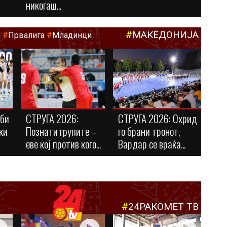
никогаш...
#
МАКЕДОНИЈА
а
#
Првалига
#
Младинци
оби
СТРУГА 2026:
СТРУГА 2026: Охрид
ки
Познати групите –
го брани тронот,
еве кој против кого...
Вардар се враќа...
#
24РАКОМЕТ ТВ