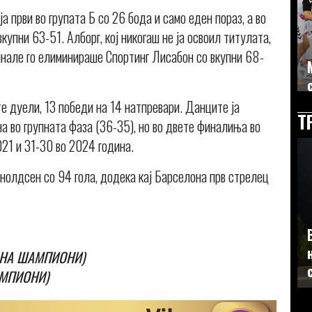
 први во групата Б со 26 бода и само еден пораз, а во
упни 63-51. Алборг, кој никогаш не ја освоил титулата,
инале го елиминираше Спортинг Лисабон со вкупни 68-
е дуели, 13 победи на 14 натпревари. Данците ја
Т
а во групната фаза (36-35), но во двете финалиња во
021 и 31-30 во 2024 година.
рнолдсен со 94 гола, додека кај Барселона прв стрелец
А НА ШАМПИОНИ)
АМПИОНИ)