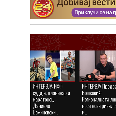
ИНТЕРВЈУ: ИХФ
ИНТЕРВЈУ Предр
судија, планинар и
Бошковиќ:
маратонец –
Регионалната ли
Даниело
носи нови ривалс
Божиновски...
и...