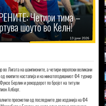
ЕНИТЕ: Четири тима –
артува шоуто во Келн!
13 јуни 2026
р во Лигата на шампионите, а четири европски великани
и од екипите настапија и на минатогодишниот Ф4 турнир
Фуксе Берлин и рекордерот по бројот на титули
пион Алборг.
алните пресметки од последните две изданија на Ф4