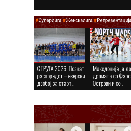
#
Суперлига
#
Женскалига
#
Репрезентациј
СТРУГА 2026: Познат
Македонија ја д
распоредот – езерски
драмата со Фарс
двобој за старт...
Острови и се...