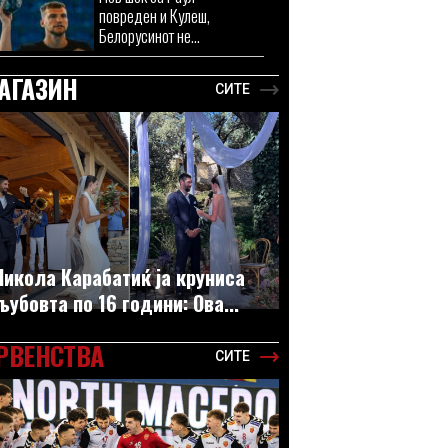
повреден и Кулеш,
Белорусинот не...
АГАЗИН
СИТЕ
Никола Карабатиќ ја круниса
љубовта по 16 години: Ова...
РВЕНСТВА
СИТЕ