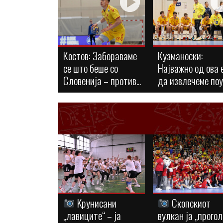
Костов: Забораваме
Кузманоски:
се што беше со
Најважно од ова 
Словенија – против...
да извлечеме по
Kрунисани
Скопскиот
„лавиците“ – ја
вулкан ја „прогол