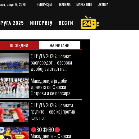
рток, август 6, 2026
ИМПРЕСУМ
ПРАВИЛА
МАРКЕТИНГ
АРХИВА
РУГА 2025
ИНТЕРВЈУ
ВЕСТИ
ПОСЛЕДНИ
НАЈЧИТАНИ
СТРУГА 2026: Познат
распоредот – езерски
двобој за старт на...
Македонија ја доби
драмата со Фарски
Острови и се пласира...
СТРУГА 2026: Познати
групите – еве кој против
кого по...
ВО ЖИВО
Македонија – Фарски