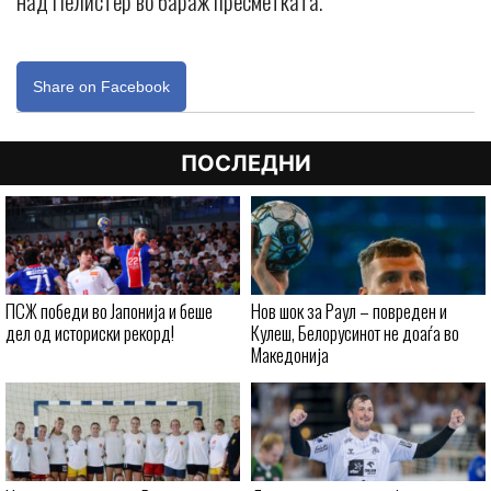
над Пелистер во бараж пресметката.
Share on Facebook
ПОСЛЕДНИ
ПСЖ победи во Јапонија и беше
Нов шок за Раул – повреден и
дел од историски рекорд!
Кулеш, Белорусинот не доаѓа во
Македонија