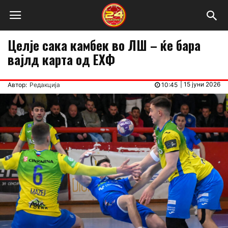
Целје сака камбек во ЛШ – ќе бара
вајлд карта од ЕХФ
|
15 јуни 2026
Автор:
Редакција
10:45