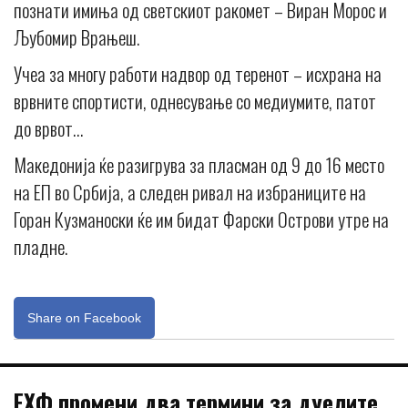
познати имиња од светскиот ракомет – Виран Морос и
Љубомир Врањеш.
Учеа за многу работи надвор од теренот – исхрана на
врвните спортисти, однесување со медиумите, патот
до врвот…
Македонија ќе разигрува за пласман од 9 до 16 место
на ЕП во Србија, а следен ривал на избраниците на
Горан Кузманоски ќе им бидат Фарски Острови утре на
пладне.
Share on Facebook
ЕХФ промени два термини за дуелите