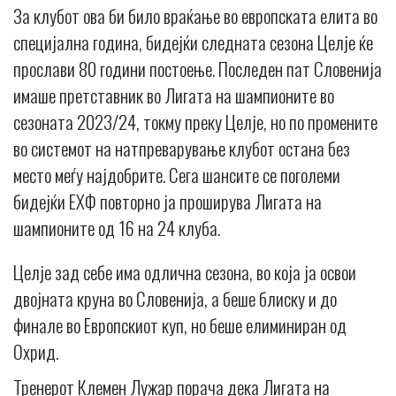
За клубот ова би било враќање во европската елита во
специјална година, бидејќи следната сезона Целје ќе
прослави 80 години постоење. Последен пат Словенија
имаше претставник во Лигата на шампионите во
сезоната 2023/24, токму преку Целје, но по промените
во системот на натпреварување клубот остана без
место меѓу најдобрите. Сега шансите се поголеми
бидејќи ЕХФ повторно ја проширува Лигата на
шампионите од 16 на 24 клуба.
Целје зад себе има одлична сезона, во која ја освои
двојната круна во Словенија, а беше блиску и до
финале во Европскиот куп, но беше елиминиран од
Охрид.
Тренерот Клемен Лужар порача дека Лигата на