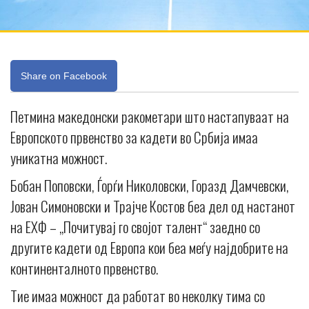
Share on Facebook
Петмина македонски ракометари што настапуваат на
Европското првенство за кадети во Србија имаа
уникатна можност.
Бобан Поповски, Ѓорѓи Николовски, Горазд Дамчевски,
Јован Симоновски и Трајче Костов беа дел од настанот
на ЕХФ – „Почитувај го својот талент“ заедно со
другите кадети од Европа кои беа меѓу најдобрите на
континенталното првенство.
Тие имаа можност да работат во неколку тима со