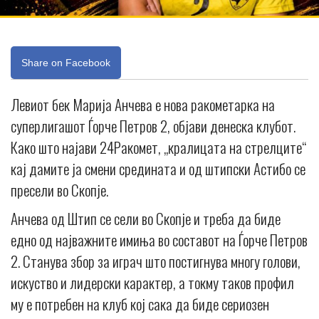
Share on Facebook
Левиот бек Марија Анчева е нова ракометарка на
суперлигашот Ѓорче Петров 2, објави денеска клубот.
Како што најави 24Ракомет, „кралицата на стрелците“
кај дамите ја смени средината и од штипски Астибо се
пресели во Скопје.
Анчева од Штип се сели во Скопје и треба да биде
едно од најважните имиња во составот на Ѓорче Петров
2. Станува збор за играч што постигнува многу голови,
искуство и лидерски карактер, а токму таков профил
му е потребен на клуб кој сака да биде сериозен