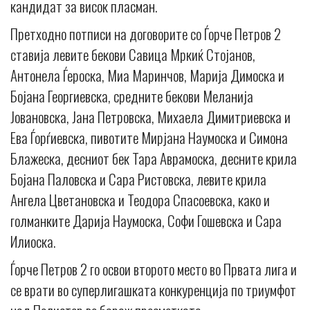
кандидат за висок пласман.
Претходно потписи на договорите со Ѓорче Петров 2
ставија левите бекови Савица Мркиќ Стојанов,
Антонела Ѓероска, Миа Маринчов, Марија Димоска и
Бојана Георгиевска, средните бекови Меланија
Јовановска, Jана Петровска, Михаела Димитриевска и
Ева Ѓорѓиевска, пивотите Мирјана Наумоска и Симона
Блажеска, десниот бек Тара Аврамоска, десните крила
Бојана Паловска и Сара Ристовска, левите крила
Ангела Цветановска и Теодора Спасоевска, како и
голманките Дарија Наумоска, Софи Гошевска и Сара
Илиоска.
Ѓорче Петров 2 го освои второто место во Првата лига и
се врати во суперлигашката конкуренција по триумфот