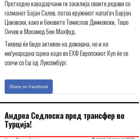
Претходно кавадарчани ги засилија своите редови со
голманот Бојан Солев, потоа кружниот напаѓач Борјан
Цековски, како и бековите Томислав Димковски, Тоше
Ончев и Мохамед Бен Махфуд.
Тиквеш ќе биде активен на домашна, но и на
меѓународна сцена каде во ЕХФ Европскиот Куп ќе се
соочи со Еш од Луксембург.
Share on Facebook
Андреа Седлоска пред трансфер во
Турција!