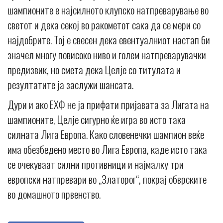
шампионите е најсилното клупско натпреварување во
светот и дека секој во ракометот сака да се мери со
најдобрите. Тој е свесен дека евентуалниот настап би
значел многу повисоко ниво и голем натпреварувачки
предизвик, но смета дека Целје со титулата и
резултатите ја заслужи шансата.
Дури и ако ЕХФ не ја прифати пријавата за Лигата на
шампионите, Целје сигурно ќе игра во исто така
силната Лига Европа. Како словенечки шампион веќе
има обезбедено место во Лига Европа, каде исто така
се очекуваат силни противници и најмалку три
европски натпревари во „Златорог“, покрај обврските
во домашното првенство.