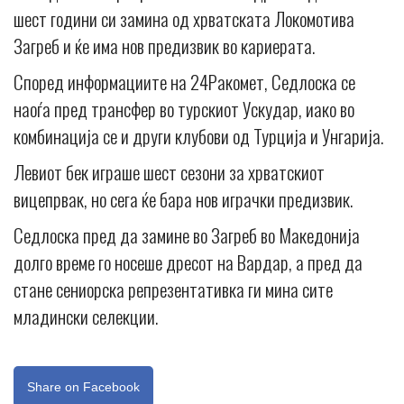
шест години си замина од хрватската Локомотива
Загреб и ќе има нов предизвик во кариерата.
Според информациите на 24Ракомет, Седлоска се
наоѓа пред трансфер во турскиот Ускудар, иако во
комбинација се и други клубови од Турција и Унгарија.
Левиот бек играше шест сезони за хрватскиот
вицепрвак, но сега ќе бара нов играчки предизвик.
Седлоска пред да замине во Загреб во Македонија
долго време го носеше дресот на Вардар, а пред да
стане сениорска репрезентативка ги мина сите
младински селекции.
Share on Facebook