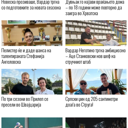
Новеска прозиваше, Вардар тргна
Дувњак го најави враќањето дома
со подготовките за новата сеазона
– по 18 години може повторно да
заигра во Хрватска
Пелистер ќе и даде шанса на
Вардар Неготино тргна амбициозно
талентираната Стефанија
– Аце Станковски нов шеф на
Ангеловска
стручниот штаб
По три сезони во Прилеп се
Српски џин од 205 сантиметри
пресели во Швајцарија
доаѓа во Струга!