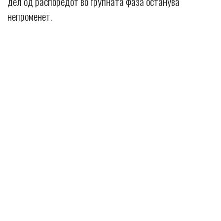
дел од распоредот во групната фаза останува
непроменет.