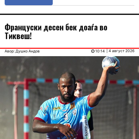
Француски десен бек доаѓа во
Тиквеш!
| 4 август 2026
Авор: Душко Андов
10:14