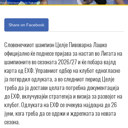
Share on Facebook
Словенечкиот шампион Целје Пивоварна Лашко
официјално ќе поднесе пријава за настап во Лигата на
шампионите во сезоната 2026/27 и ќе побара вајлд
карта од ЕХФ. Управниот одбор на клубот едногласно
ја потврдил одлуката, а во следниот период Целје
треба да ја достави целата потребна документација
до ЕХФ, вклучувајќи стратегија и визија за развојот на
клубот. Одлуката на ЕХФ се очекува најдоцна до 26
јуни, кога треба да се одржи и ждрепката за новата
сезона.