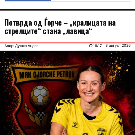
Потврда од Ѓорче – „кралицата на
стрелците“ стана „лавица“
| 3 август 2026
Авор: Душко Андов
19:17