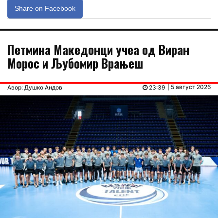
Share on Facebook
Петмина Македонци учеа од Виран
Морос и Љубомир Врањеш
| 5 август 2026
Авор: Душко Андов
23:39