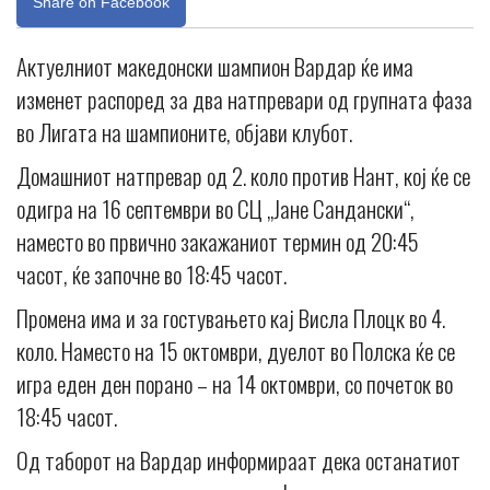
Share on Facebook
Актуелниот македонски шампион Вардар ќе има
изменет распоред за два натпревари од групната фаза
во Лигата на шампионите, објави клубот.
Домашниот натпревар од 2. коло против Нант, кој ќе се
одигра на 16 септември во СЦ „Јане Сандански“,
наместо во првично закажаниот термин од 20:45
часот, ќе започне во 18:45 часот.
Промена има и за гостувањето кај Висла Плоцк во 4.
коло. Наместо на 15 октомври, дуелот во Полска ќе се
игра еден ден порано – на 14 октомври, со почеток во
18:45 часот.
Од таборот на Вардар информираат дека останатиот