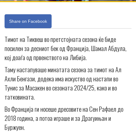
Share on Facebook
Тимот на Тиквеш во претстојната сезона ќе биде
посилен за десниот бек од Франција, Шамал Абдула,
кој доаѓа од првенството на Либија.
Таму настапуваше минатата сезона за тимот на Ал
Ахли Бенгази, додека има искуство од настапи во
Тунис за Масакен во сезоната 2024/25, како и во
татковината.
Во Франција ги носеше дресовите на Сен Рафаел до
2018 година, а потоа играше и за Драгуињан и
Буржуен.