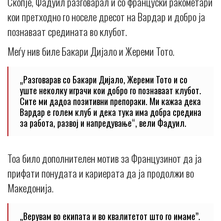
Скопје, Фадуил разговарал и со француски ракометари
кои претходно го носеле дресот на Вардар и добро ја
познаваат средината во клубот.
Меѓу нив биле Бакари Дијало и Жереми Тото.
„Разговарав со Бакари Дијало, Жереми Тото и со
уште неколку играчи кои добро го познаваат клубот.
Сите ми дадоа позитивни препораки. Ми кажаа дека
Вардар е голем клуб и дека тука има добра средина
за работа, развој и напредување“, вели Фадуил.
Тоа било дополнителен мотив за Французинот да ја
прифати понудата и кариерата да ја продолжи во
Македонија.
„Верувам во екипата и во квалитетот што го имаме”.