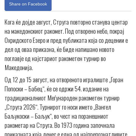
Share on Facebook
Кога ќе дојде август, Струга повторно станува центар
на македонскиот ракомет. Под отворено небо, покрај
Охридското Езеро и пред публиката која со децении е
дел од оваа приказна, ќе биде напишано новото
поглавје од најстариот ракометен турнир во
Македонија.
Од 12 до 15 август, на отвореното игралиште „Горан
Попоски – Бабец“, ќе се одржи 54. издание на
традиционалниот Меѓународен ракометен турнир
„Струга 2026“. Турнирот го носи името „Вангел
Баљукоски – Баљук“, во чест на поранешниот
ракометар на Струга. Во 1973 година започнала
приказната која денес е една од најпрепознатливите