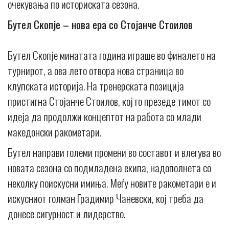
очекувања по историската сезона.
Бутел Скопје – нова ера со Стојанче Стоилов
Бутел Скопје минатата година играше во финалето на
турнирот, а ова лето отвора нова страница во
клупската историја. На тренерската позиција
пристигна Стојанче Стоилов, кој го презеде тимот со
идеја да продолжи концептот на работа со млади
македонски ракометари.
Бутел направи големи промени во составот и влегува во
новата сезона со подмладена екипа, надополнета со
неколку поискусни имиња. Меѓу новите ракометари е и
искусниот голман Градимир Чаневски, кој треба да
донесе сигурност и лидерство.