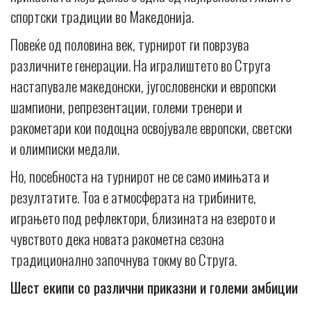
спортски традиции во Македонија.
Повеќе од половина век, турнирот ги поврзува
различните генерации. На игралиштето во Струга
настапувале македонски, југословенски и европски
шампиони, репрезентации, големи тренери и
ракометари кои подоцна освојувале европски, светски
и олимписки медали.
Но, посебноста на турнирот не се само имињата и
резултатите. Тоа е атмосферата на трибините,
играњето под рефлектори, близината на езерото и
чувството дека новата ракометна сезона
традиционално започнува токму во Струга.
Шест екипи со различни приказни и големи амбиции