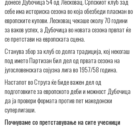
донесе Дубочица 54 од Лесковац. Српскиот клуб зад
себе има историска сезона во која обезбеди пласман во
европските купови. Лесковац чекаше околу 70 години
за ваков успех, а Дубочица во новата сезона првпат ќе
се претстави на европската сцена.
Станува збор за клуб со долга традиција, кој некогаш
под името Партизан бил дел од првата сезона на
југословенската сојузна лига во 1957/58 година.
Настапот во Струга ќе биде важен дел од
подготовките за европското деби и можност Дубочица
да ја провери формата против пет македонски
суперлигаши.
Почнуваме со претставување на сите учесници