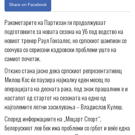
Share on Facebook
Ракометарите на Партизан ги продолжуваат
подготовките за новата сезона на Уб под водство на
новиот тренер Раул Гонзалес, но српскиот шампион се
соочува со сериозни кадровски проблеми уште на
самиот почеток.
Откако стана јасно дека српскиот репрезентативец
Милош Кос ќе паузира најмалку еден месец по
операцијата на десната рака, под знак прашалник е и
настапот од стартот на сезоната на едно од
најголемите летни засилувања – Владислав Кулеш.
Според информациите на „Моцарт Спорт“,
белорускиот лев бек има проблеми со грбот и веќе една