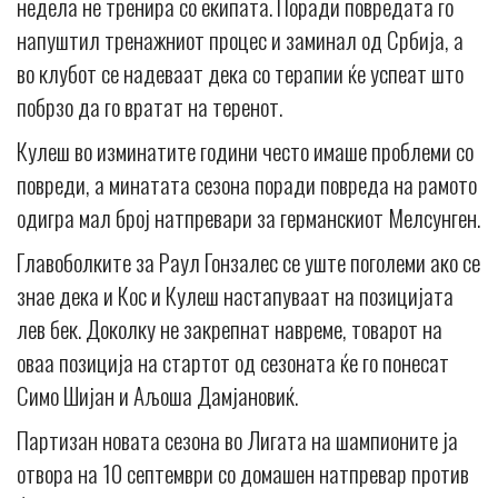
недела не тренира со екипата. Поради повредата го
напуштил тренажниот процес и заминал од Србија, а
во клубот се надеваат дека со терапии ќе успеат што
побрзо да го вратат на теренот.
Кулеш во изминатите години често имаше проблеми со
повреди, а минатата сезона поради повреда на рамото
одигра мал број натпревари за германскиот Мелсунген.
Главоболките за Раул Гонзалес се уште поголеми ако се
знае дека и Кос и Кулеш настапуваат на позицијата
лев бек. Доколку не закрепнат навреме, товарот на
оваа позиција на стартот од сезоната ќе го понесат
Симо Шијан и Аљоша Дамјановиќ.
Партизан новата сезона во Лигата на шампионите ја
отвора на 10 септември со домашен натпревар против