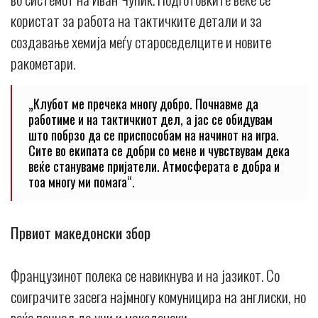
користат за работа на тактичките детали и за
создавање хемија меѓу староседелците и новите
ракометари.
„Клубот ме пречека многу добро. Почнавме да
работиме и на тактичкиот дел, а јас се обидувам
што побрзо да се приспособам на начинот на игра.
Сите во екипата се добри со мене и чувствувам дека
веќе стануваме пријатели. Атмосферата е добра и
тоа многу ми помага“.
Првиот македонски збор
Французинот полека се навикнува и на јазикот. Со
соиграчите засега најмногу комуницира на англиски, но
веќе почнал да учи и македонски.