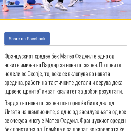
Share on Facebook
Францускиот среден бек Матео Фадуил е едно од
новите имиња во Вардар за новата сезона. По првите
недели во Скопје, тој веќе се вклопува во новата
средина, работи на тактичките детали и верува дека
„црвено-црните“ имаат квалитет за добри резултати.
Вардар во новата сезона повторно ќе биде дел од
Лигата на шампионите, а едно од засилувањата од кое
се очекува многу е Матео Фадуил. Францускиот среден
бек пристигна од Трембле и за првпат во кариерата ќе