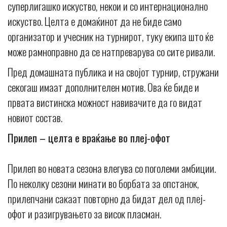
суперлигашко искуство, некои и со интернационално
искуство. Целта е домаќинот да не биде само
организатор и учесник на турнирот, туку екипа што ќе
може рамноправно да се натпреварува со сите ривали.
Пред домашната публика и на својот турнир, стружани
секогаш имаат дополнителен мотив. Ова ќе биде и
првата вистинска можност навивачите да го видат
новиот состав.
Прилеп – целта е враќање во плеј-офот
Прилеп во новата сезона влегува со поголеми амбиции.
По неколку сезони минати во борбата за опстанок,
прилепчани сакаат повторно да бидат дел од плеј-
офот и разигрувањето за висок пласман.