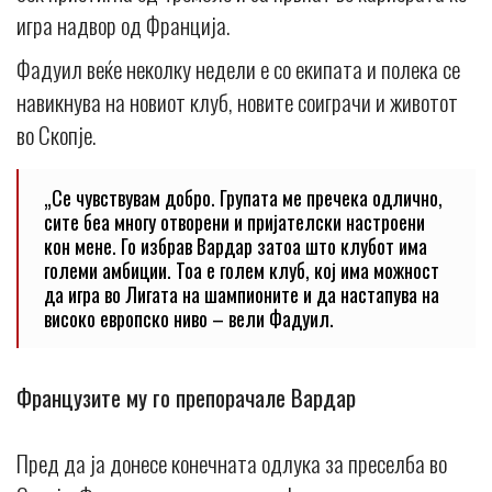
игра надвор од Франција.
Фадуил веќе неколку недели е со екипата и полека се
навикнува на новиот клуб, новите соиграчи и животот
во Скопје.
„Се чувствувам добро. Групата ме пречека одлично,
сите беа многу отворени и пријателски настроени
кон мене. Го избрав Вардар затоа што клубот има
големи амбиции. Тоа е голем клуб, кој има можност
да игра во Лигата на шампионите и да настапува на
високо европско ниво – вели Фадуил.
Французите му го препорачале Вардар
Пред да ја донесе конечната одлука за преселба во