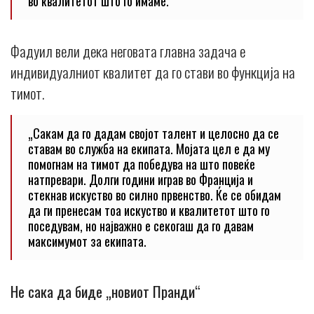
во квалитетот што го имаме.
Фадуил вели дека неговата главна задача е
индивидуалниот квалитет да го стави во функција на
тимот.
„Сакам да го дадам својот талент и целосно да се
ставам во служба на екипата. Мојата цел е да му
помогнам на тимот да победува на што повеќе
натпревари. Долги години играв во Франција и
стекнав искуство во силно првенство. Ќе се обидам
да ги пренесам тоа искуство и квалитетот што го
поседувам, но најважно е секогаш да го давам
максимумот за екипата.
Не сака да биде „новиот Пранди“