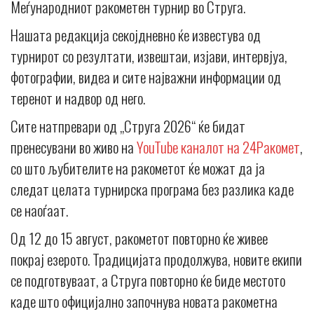
Меѓународниот ракометен турнир во Струга.
Нашата редакција секојдневно ќе известува од
турнирот со резултати, извештаи, изјави, интервјуа,
фотографии, видеа и сите најважни информации од
теренот и надвор од него.
Сите натпревари од „Струга 2026“ ќе бидат
пренесувани во живо на
YouTube каналот на 24Ракомет
,
со што љубителите на ракометот ќе можат да ја
следат целата турнирска програма без разлика каде
се наоѓаат.
Од 12 до 15 август, ракометот повторно ќе живее
покрај езерото. Традицијата продолжува, новите екипи
се подготвуваат, а Струга повторно ќе биде местото
каде што официјално започнува новата ракометна