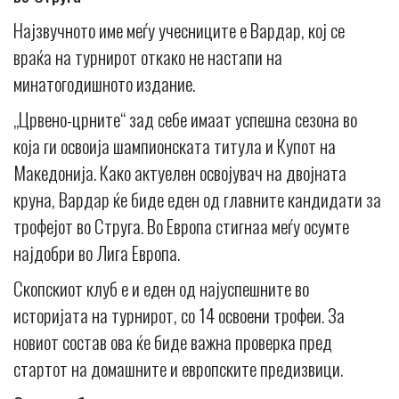
Најзвучното име меѓу учесниците е Вардар, кој се
враќа на турнирот откако не настапи на
минатогодишното издание.
„Црвено-црните“ зад себе имаат успешна сезона во
која ги освоија шампионската титула и Купот на
Македонија. Како актуелен освојувач на двојната
круна, Вардар ќе биде еден од главните кандидати за
трофејот во Струга. Во Европа стигнаа меѓу осумте
најдобри во Лига Европа.
Скопскиот клуб е и еден од најуспешните во
историјата на турнирот, со 14 освоени трофеи. За
новиот состав ова ќе биде важна проверка пред
стартот на домашните и европските предизвици.