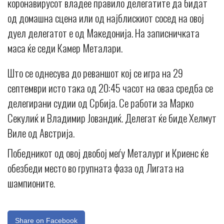
коронавирусот владее правило делегатите да бидат
од домашна сцена или од најблискиот сосед на овој
дуел делегатот е од Македонија. На записничката
маса ќе седи Камер Металари.
Што се однесува до реваншот кој се игра на 29
септември исто така од 20:45 часот на оваа средба се
делегирани судии од Србија. Се работи за Марко
Секулиќ и Владимир Јовандиќ. Делегат ќе биде Хелмут
Виле од Австрија.
Победникот од овој двобој меѓу Металург и Криенс ќе
обезбеди место во групната фаза од Лигата на
шампионите.
Share on Facebook