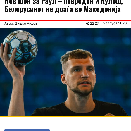
Нов шок за Раул – повреден и Кулеш,
Белорусинот не доаѓа во Македонија
| 5 август 2026
Авор: Душко Андов
22:27