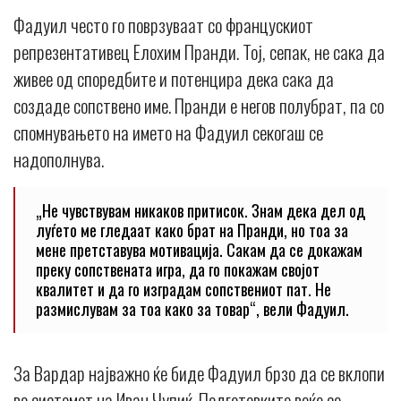
Фадуил често го поврзуваат со францускиот
репрезентативец Елохим Пранди. Тој, сепак, не сака да
живее од споредбите и потенцира дека сака да
создаде сопствено име. Пранди е негов полубрат, па со
спомнувањето на името на Фадуил секогаш се
надополнува.
„Не чувствувам никаков притисок. Знам дека дел од
луѓето ме гледаат како брат на Пранди, но тоа за
мене претставува мотивација. Сакам да се докажам
преку сопствената игра, да го покажам својот
квалитет и да го изградам сопствениот пат. Не
размислувам за тоа како за товар“, вели Фадуил.
За Вардар најважно ќе биде Фадуил брзо да се вклопи
во системот на Иван Чупиќ. Подготовките веќе се