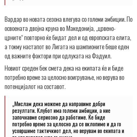
Вардар во новата сезона влегува со големи амбиции. По
освоената двојна круна во Македонија, „црвено-
црните“ повторно ќе бидат дел и од европската елита,
а токму настапот во Лигата на шампионите беше еден
од важните фактори при одлуката на Фадуил.
Новиот среден бек смета дека на екипата ќе и биде
потребно време за целосно воигрување, но верува во
потенцијалот на составот.
„Мислам дека можеме да направиме добри
резултати. Клубот има големи амбиции, а ние
започнавме сериозно да работиме. Ќе биде
потребно време за целосно да се вклопиме и да го
усовршиме тактичкиот дел, но верувам во екипата и