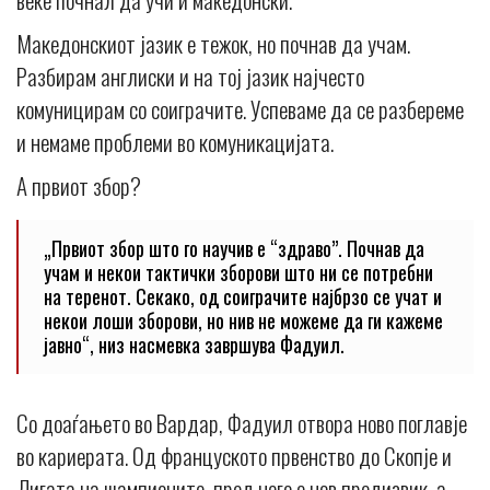
Македонскиот јазик е тежок, но почнав да учам.
Разбирам англиски и на тој јазик најчесто
комуницирам со соиграчите. Успеваме да се разбереме
и немаме проблеми во комуникацијата.
А првиот збор?
„Првиот збор што го научив е “здраво”. Почнав да
учам и некои тактички зборови што ни се потребни
на теренот. Секако, од соиграчите најбрзо се учат и
некои лоши зборови, но нив не можеме да ги кажеме
јавно“, низ насмевка завршува Фадуил.
Со доаѓањето во Вардар, Фадуил отвора ново поглавје
во кариерата. Од француското првенство до Скопје и
Лигата на шампионите, пред него е нов предизвик, а