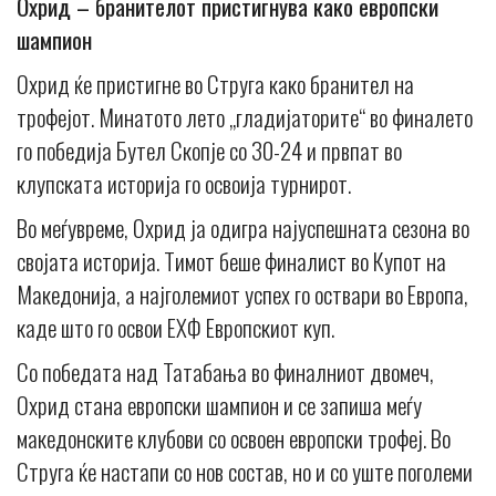
Охрид – бранителот пристигнува како европски
шампион
Oхрид ќе пристигне во Струга како бранител на
трофејот. Минатото лето „гладијаторите“ во финалето
го победија Бутел Скопје со 30-24 и првпат во
клупската историја го освоија турнирот.
Во меѓувреме, Охрид ја одигра најуспешната сезона во
својата историја. Тимот беше финалист во Купот на
Македонија, а најголемиот успех го оствари во Европа,
каде што го освои ЕХФ Европскиот куп.
Со победата над Татабања во финалниот двомеч,
Охрид стана европски шампион и се запиша меѓу
македонските клубови со освоен европски трофеј. Во
Струга ќе настапи со нов состав, но и со уште поголеми