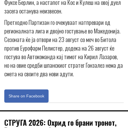
Фуксе Берлин, а настапот на Кос и Кулеш на овој дуел
засега останува неизвесен.
Претходно Партизан го очекуваат натпревари од
регионалната лига и двојно гостување во Македонија.
Сезоната ќе ја отвори на 23 август со меч во Битола
против Еурофарм Пелистер, додека на 26 август ќе
гостува во Автокоманда кај тимот на Кирил Лазаров,
но на овие средби шпанскиот стратег Гонзалез нема да
смета на своите два нови адути.
Share on Facebook
СТРУГА 2026: Охрид го брани тронот,