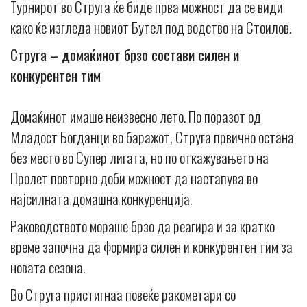
Турнирот во Струга ќе биде прва можност да се види
како ќе изгледа новиот Бутел под водство на Стоилов.
Струга – домаќинот брзо состави силен и
конкурентен тим
Домаќинот имаше неизвесно лето. По поразот од
Младост Богданци во баражот, Струга првично остана
без место во Супер лигата, но по откажувањето на
Пролет повторно доби можност да настапува во
најсилната домашна конкуренција.
Раководството мораше брзо да реагира и за кратко
време започна да формира силен и конкурентен тим за
новата сезона.
Во Струга пристигнаа повеќе ракометари со