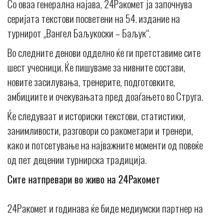
Со оваа генерална најава, 24Ракомет ја започнува
серијата текстови посветени на 54. издание на
турнирот „Вангел Баљукоски – Баљук“.
Во следните денови одделно ќе ги претставиме сите
шест учесници. Ќе пишуваме за нивните состави,
новите засилувања, тренерите, подготовките,
амбициите и очекувањата пред доаѓањето во Струга.
Ќе следуваат и историски текстови, статистики,
занимливости, разговори со ракометари и тренери,
како и потсетување на најважните моменти од повеќе
од пет децении турнирска традиција.
Сите натпревари во живо на 24Ракомет
24Ракомет и годинава ќе биде медиумски партнер на