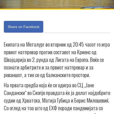
Share on Facebook
Екипата на Металург во вторник од 20:45 часот го игра
првиот натпревар против составот на Криенс од
Швајцарија во 2. рунда од Лигата на Европа. Веќе се
познати арбитрите и за првиот натпревар и за
реваншот, а тие се од балканските простори.
На првата средба која ќе се одигра во СЦ „Јане
Сандански“ во Скопје правдата ќе ја делат најдобрите
судии од Хрватска, Матија Губица и Борис Милошевиќ.
Со оглед на тоа што од ЕХФ поради пандемијата со