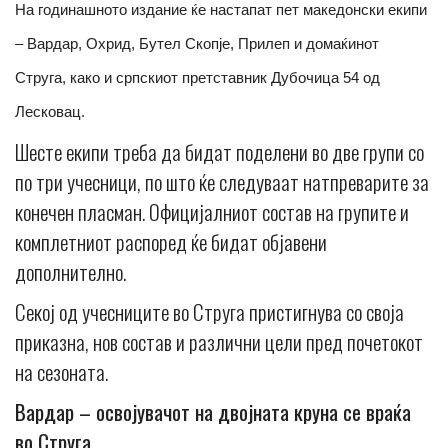
На годинашното издание ќе настапат пет македонски екипи
– Вардар, Охрид, Бутел Скопје, Прилеп и домаќинот
Струга, како и српскиот претставник Дубочица 54 од
Лесковац.
Шесте екипи треба да бидат поделени во две групи со
по три учесници, по што ќе следуваат натпреварите за
конечен пласман. Официјалниот состав на групите и
комплетниот распоред ќе бидат објавени
дополнително.
Секој од учесниците во Струга пристигнува со своја
приказна, нов состав и различни цели пред почетокот
на сезоната.
Вардар – освојувачот на двојната круна се враќа
во Струга