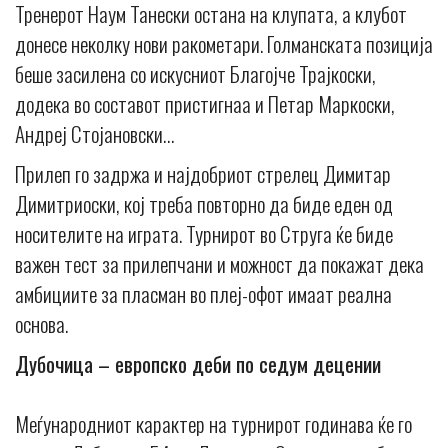
Тренерот Наум Танески остана на клупата, а клубот
донесе неколку нови ракометари. Голманската позиција
беше засилена со искусниот Благојче Трајкоски,
додека во составот пристигнаа и Петар Маркоски,
Андреј Стојановски…
Прилеп го задржа и најдобриот стрелец Димитар
Димитриоски, кој треба повторно да биде еден од
носителите на играта. Турнирот во Струга ќе биде
важен тест за прилепчани и можност да покажат дека
амбициите за пласман во плеј-офот имаат реална
основа.
Дубочица – европско деби по седум децении
Меѓународниот карактер на турнирот годинава ќе го