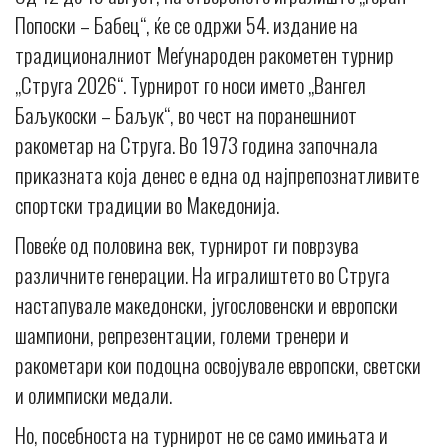
Попоски – Бабец“, ќе се одржи 54. издание на
традиционалниот Меѓународен ракометен турнир
„Струга 2026“. Турнирот го носи името „Вангел
Баљукоски – Баљук“, во чест на поранешниот
ракометар на Струга. Во 1973 година започнала
приказната која денес е една од најпрепознатливите
спортски традиции во Македонија.
Повеќе од половина век, турнирот ги поврзува
различните генерации. На игралиштето во Струга
настапувале македонски, југословенски и европски
шампиони, репрезентации, големи тренери и
ракометари кои подоцна освојувале европски, светски
и олимписки медали.
Но, посебноста на турнирот не се само имињата и