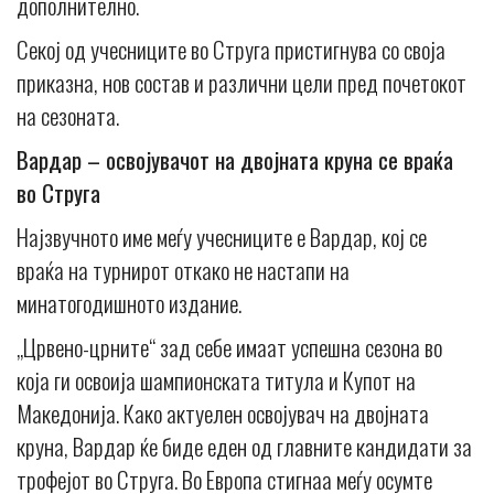
дополнително.
Секој од учесниците во Струга пристигнува со своја
приказна, нов состав и различни цели пред почетокот
на сезоната.
Вардар – освојувачот на двојната круна се враќа
во Струга
Најзвучното име меѓу учесниците е Вардар, кој се
враќа на турнирот откако не настапи на
минатогодишното издание.
„Црвено-црните“ зад себе имаат успешна сезона во
која ги освоија шампионската титула и Купот на
Македонија. Како актуелен освојувач на двојната
круна, Вардар ќе биде еден од главните кандидати за
трофејот во Струга. Во Европа стигнаа меѓу осумте