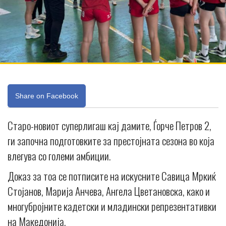
Share on Facebook
Старо-новиот суперлигаш кај дамите, Ѓорче Петров 2,
ги започна подготовките за престојната сезона во која
влегува со големи амбиции.
Доказ за тоа се потписите на искусните Савица Мркиќ
Стојанов, Марија Анчева, Ангела Цветановска, како и
многубројните кадетски и младински репрезентативки
на Македонија.