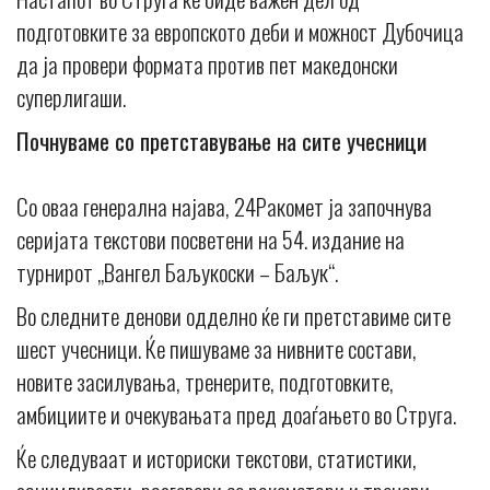
подготовките за европското деби и можност Дубочица
да ја провери формата против пет македонски
суперлигаши.
Почнуваме со претставување на сите учесници
Со оваа генерална најава, 24Ракомет ја започнува
серијата текстови посветени на 54. издание на
турнирот „Вангел Баљукоски – Баљук“.
Во следните денови одделно ќе ги претставиме сите
шест учесници. Ќе пишуваме за нивните состави,
новите засилувања, тренерите, подготовките,
амбициите и очекувањата пред доаѓањето во Струга.
Ќе следуваат и историски текстови, статистики,