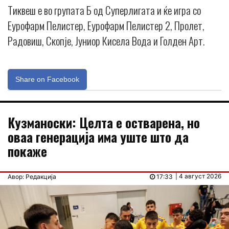
Тиквеш е во групата Б од Суперлигата и ќе игра со
Еурофарм Пелистер, Еурофарм Пелистер 2, Пролет,
Радовиш, Скопје, Јуниор Кисела Вода и Голден Арт.
Share on Facebook
Кузманоски: Целта е остварена, но
оваа генерација има уште што да
покаже
| 4 август 2026
Авор: Редакција
17:33