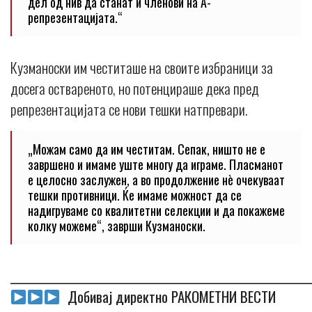
дел од нив да станат и членови на А-
репрезентацијата.“
Кузманоски им честиташе на своите избраници за
досега оствареното, но потенцираше дека пред
репрезентацијата се нови тешки натпревари.
„Можам само да им честитам. Сепак, ништо не е
завршено и имаме уште многу да играме. Пласманот
е целосно заслужен, а во продолжение нè очекуваат
тешки противници. Ќе имаме можност да се
надигруваме со квалитетни селекции и да покажеме
колку можеме“, заврши Кузманоски.
_____________________________________________________________
Добивај директно РАКОМЕТНИ ВЕСТИ