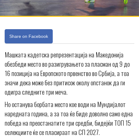
Share on Facebook
Машката кадетска репрезентација на Македонија
обезбеди место во разигрувањето за пласман од 9 до
16 позиција на Европското првенство во Србија, а тоа
значи дека може без притисок околу опстанок да ги
одигра следните три меча.
Но останува борбата место кое води на Мундијалот
наредната година, а за тоа ќе биде доволно само една
победа на преостанатите три средби, бидејќи ТОП 15
селекциите ќе се пласираат на СП 2027.