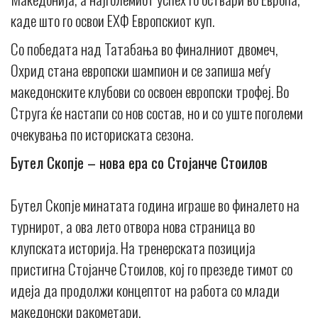
каде што го освои ЕХФ Европскиот куп.
Со победата над Татабања во финалниот двомеч,
Охрид стана европски шампион и се запиша меѓу
македонските клубови со освоен европски трофеј. Во
Струга ќе настапи со нов состав, но и со уште поголеми
очекувања по историската сезона.
Бутел Скопје – нова ера со Стојанче Стоилов
Бутел Скопје минатата година играше во финалето на
турнирот, а ова лето отвора нова страница во
клупската историја. На тренерската позиција
пристигна Стојанче Стоилов, кој го презеде тимот со
идеја да продолжи концептот на работа со млади
македонски ракометари.