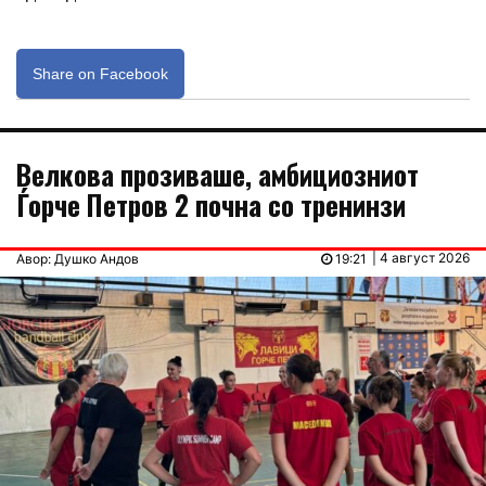
Share on Facebook
Велкова прозивашe, амбициозниот
Ѓорче Петров 2 почна со тренинзи
| 4 август 2026
Авор: Душко Андов
19:21