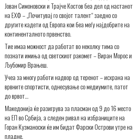
Јован Симоновски и Трајче Костов беа дел од настанот
на ЕХФ – „Почитувај го својот талент“ заедно со
другите кадети од Европа кои беа меѓу најдобрите на
континенталното првенство.
Тие имаа можност да работат во неколку тима со
познати имиња од светскиот ракомет – Виран Морос и
Љубомир Врањеш.
Учеа за многу работи надвор од теренот – исхрана на
врвните спортисти, однесување со медиумите, патот
до врвот…
Македонија ќе разигрува за пласман од 9 до 16 место
на ЕП во Србија, а следен ривал на избраниците на
Горан Кузманоски ќе им бидат Фарски Острови утре на
пладне.