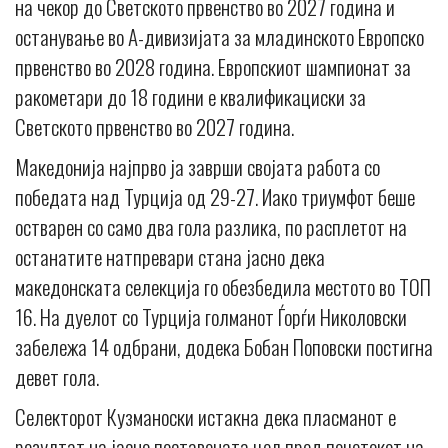
на чекор до Светското првенство во 2027 година и
останување во А-дивизијата за младинското Европско
првенство во 2028 година. Европскиот шампионат за
ракометари до 18 години е квалификациски за
Светското првенство во 2027 година.
Македонија најпрво ја заврши својата работа со
победата над Турција од 29-27. Иако триумфот беше
остварен со само два гола разлика, по расплетот на
останатите натпревари стана јасно дека
македонската селекција го обезбедила местото во ТОП
16. На дуелот со Турција голманот Ѓорѓи Николовски
забележа 14 одбрани, додека Бобан Поповски постигна
девет гола.
Селекторот Кузманоски истакна дека пласманот е
резултат на јасно поставената цел пред почетокот на