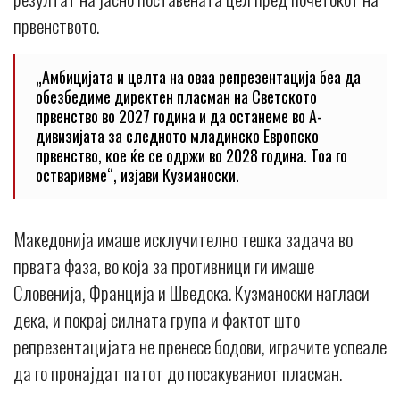
првенството.
„Амбицијата и целта на оваа репрезентација беа да
обезбедиме директен пласман на Светското
првенство во 2027 година и да останеме во А-
дивизијата за следното младинско Европско
првенство, кое ќе се одржи во 2028 година. Тоа го
остваривме“, изјави Кузманоски.
Македонија имаше исклучително тешка задача во
првата фаза, во која за противници ги имаше
Словенија, Франција и Шведска. Кузманоски нагласи
дека, и покрај силната група и фактот што
репрезентацијата не пренесе бодови, играчите успеале
да го пронајдат патот до посакуваниот пласман.