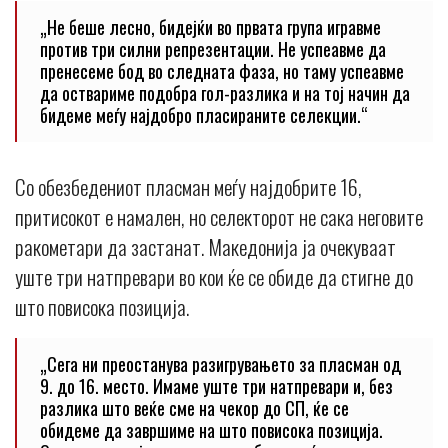
„Не беше лесно, бидејќи во првата група игравме
против три силни репрезентации. Не успеавме да
пренесеме бод во следната фаза, но таму успеавме
да оствариме подобра гол-разлика и на тој начин да
бидеме меѓу најдобро пласираните селекции.“
Со обезбедениот пласман меѓу најдобрите 16,
притисокот е намален, но селекторот не сака неговите
ракометари да застанат. Македонија ја очекуваат
уште три натпревари во кои ќе се обиде да стигне до
што повисока позиција.
„Сега ни преостанува разигрувањето за пласман од
9. до 16. место. Имаме уште три натпревари и, без
разлика што веќе сме на чекор до СП, ќе се
обидеме да завршиме на што повисока позиција.