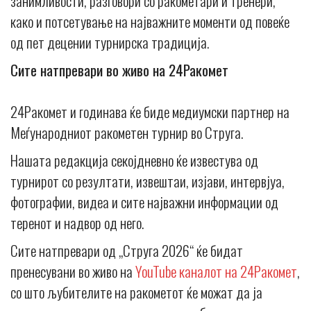
занимливости, разговори со ракометари и тренери,
како и потсетување на најважните моменти од повеќе
од пет децении турнирска традиција.
Сите натпревари во живо на 24Ракомет
24Ракомет и годинава ќе биде медиумски партнер на
Меѓународниот ракометен турнир во Струга.
Нашата редакција секојдневно ќе известува од
турнирот со резултати, извештаи, изјави, интервјуа,
фотографии, видеа и сите најважни информации од
теренот и надвор од него.
Сите натпревари од „Струга 2026“ ќе бидат
пренесувани во живо на
YouTube каналот на 24Ракомет
,
со што љубителите на ракометот ќе можат да ја