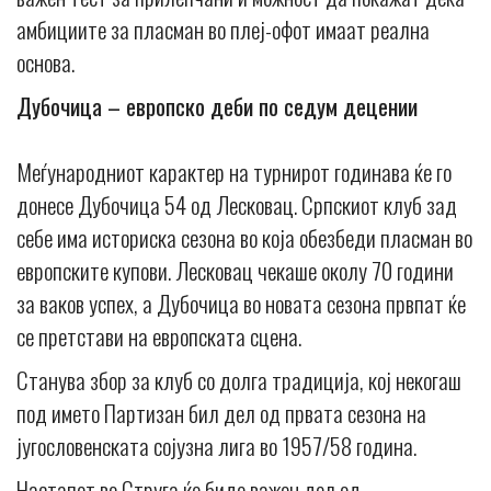
амбициите за пласман во плеј-офот имаат реална
основа.
Дубочица – европско деби по седум децении
Меѓународниот карактер на турнирот годинава ќе го
донесе Дубочица 54 од Лесковац. Српскиот клуб зад
себе има историска сезона во која обезбеди пласман во
европските купови. Лесковац чекаше околу 70 години
за ваков успех, а Дубочица во новата сезона првпат ќе
се претстави на европската сцена.
Станува збор за клуб со долга традиција, кој некогаш
под името Партизан бил дел од првата сезона на
југословенската сојузна лига во 1957/58 година.
Настапот во Струга ќе биде важен дел од