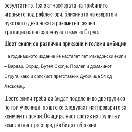
резултатите. Тоа е атмосферата на трибините,
играњето под рефлектори, близината на езерото и
чувството дека новата ракометна сезона
традиционално започнува токму во Струга.
Шест екипи со различни приказни и големи амбиции
На годинашното издание ќе настапат пет македонски екипи
– Вардар, Охрид, Бутел Скопје, Прилеп и домаќинот
Струга, како и српскиот претставник Дубочица 54 од
Лесковац.
Шесте екипи треба да бидат поделени во две групи со
по три учесници, по што ќе следуваат натпреварите за
конечен пласман. Официјалниот состав на групите и
комплетниот распоред ќе бидат објавени