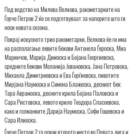
Под водство на Милева Велкова, ракометарките на
Ѓорче Петров 2 ќе се подготвуваат за напорите што ги
носи новата сезона.
Покрај искусното трио ракометарки, Велкова ќе ги има
на располагање левите бекови Антонела Ѓероска, Миа
Маринчов, Марија Димоска и Бојана Георгиевска,
средните бекови Меланија Јовановска, Jана Петровска,
Михаела Димитриевска и Ева Ѓорѓиевска, пивотите
Мирјана Наумоска и Симона Блажеска, десниот бек
Тара Аврамоска, десните крила Бојана Паловска и
Сара Ристовска, левото крило Теодора Спасоевска,
како и голманките Дарија Наумоска, Софи Гошевска и
Сара Илиоска.
Ѓорче Петров 2 го освои второто место во Првата лига и