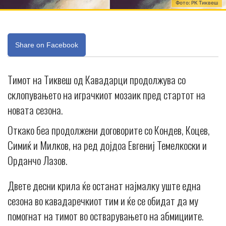
Фото: РК Тиквеш
Share on Facebook
Тимот на Тиквеш од Кавадарци продолжува со
склопувањето на играчкиот мозаик пред стартот на
новата сезона.
Откако беа продолжени договорите со Кондев, Коцев,
Симиќ и Милков, на ред дојдоа Евгениј Темелкоски и
Орданчо Лазов.
Двете десни крила ќе останат најмалку уште една
сезона во кавадаречкиот тим и ќе се обидат да му
помогнат на тимот во остварувањето на абмициите.