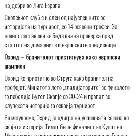
најдобри во Лига Европа.
Скопскиот клуб е и еден од најуспешните во
историјата на турнирот, со 14 освоени трофеи. За
новиот состав ова ќе биде важна проверка пред
стартот на домашните и европските предизвици.
Охрид – бранителот пристигнува како европски
шампион
Oхрид ќе пристигне во Струга како бранител на
трофејот. Минатото лето „гладијаторите“ во финалето
го победија Бутел Скопје со 30-24 и првпат во
клупската историја го освоија турнирот.
Во меѓувреме, Охрид ја одигра најуспешната сезона во
својата историја. Тимот беше финалист во Купот на
Македонија, а најголемиот успех го оствари во Европа,