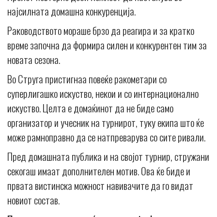
најсилната домашна конкуренција.
Раководството мораше брзо да реагира и за кратко
време започна да формира силен и конкурентен тим за
новата сезона.
Во Струга пристигнаа повеќе ракометари со
суперлигашко искуство, некои и со интернационално
искуство. Целта е домаќинот да не биде само
организатор и учесник на турнирот, туку екипа што ќе
може рамноправно да се натпреварува со сите ривали.
Пред домашната публика и на својот турнир, стружани
секогаш имаат дополнителен мотив. Ова ќе биде и
првата вистинска можност навивачите да го видат
новиот состав.