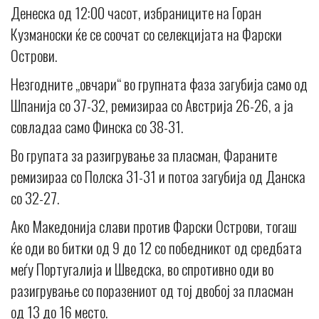
Денеска од 12:00 часот, избраниците на Горан
Кузманоски ќе се соочат со селекцијата на Фарски
Острови.
Незгодните „овчари“ во групната фаза загубија само од
Шпанија со 37-32, ремизираа со Австрија 26-26, а ја
совладаа само Финска со 38-31.
Во групата за разигрување за пласман, Фараните
ремизираа со Полска 31-31 и потоа загубија од Данска
со 32-27.
Ако Македонија слави против Фарски Острови, тогаш
ќе оди во битки од 9 до 12 со победникот од средбата
меѓу Португалија и Шведска, во спротивно оди во
разигрување со поразениот од тој двобој за пласман
од 13 до 16 место.