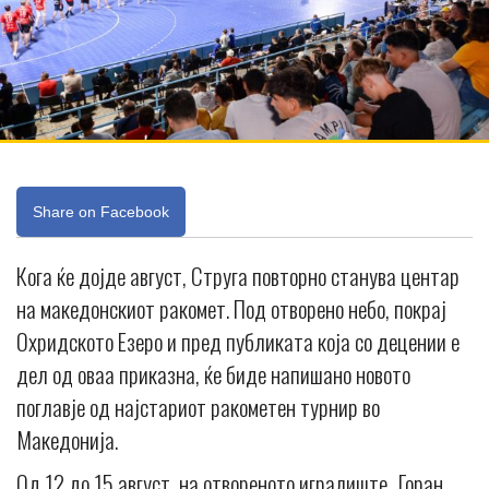
Share on Facebook
Кога ќе дојде август, Струга повторно станува центар
на македонскиот ракомет. Под отворено небо, покрај
Охридското Езеро и пред публиката која со децении е
дел од оваа приказна, ќе биде напишано новото
поглавје од најстариот ракометен турнир во
Македонија.
Од 12 до 15 август, на отвореното игралиште „Горан