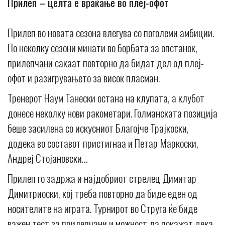
Прилеп – целта е враќање во плеј-офот
Прилеп во новата сезона влегува со поголеми амбиции.
По неколку сезони минати во борбата за опстанок,
прилепчани сакаат повторно да бидат дел од плеј-
офот и разигрувањето за висок пласман.
Тренерот Наум Танески остана на клупата, а клубот
донесе неколку нови ракометари. Голманската позиција
беше засилена со искусниот Благојче Трајкоски,
додека во составот пристигнаа и Петар Маркоски,
Андреј Стојановски…
Прилеп го задржа и најдобриот стрелец Димитар
Димитриоски, кој треба повторно да биде еден од
носителите на играта. Турнирот во Струга ќе биде
важен тест за прилепчани и можност да покажат дека