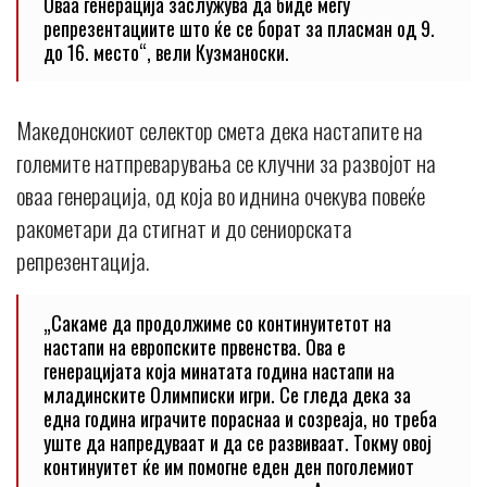
Оваа генерација заслужува да биде меѓу
репрезентациите што ќе се борат за пласман од 9.
до 16. место“, вели Кузманоски.
Македонскиот селектор смета дека настапите на
големите натпреварувања се клучни за развојот на
оваа генерација, од која во иднина очекува повеќе
ракометари да стигнат и до сениорската
репрезентација.
„Сакаме да продолжиме со континуитетот на
настапи на европските првенства. Ова е
генерацијата која минатата година настапи на
младинските Олимписки игри. Се гледа дека за
една година играчите пораснаа и созреаја, но треба
уште да напредуваат и да се развиваат. Токму овој
континуитет ќе им помогне еден ден поголемиот