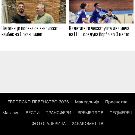
Неготинци полека се екипираат –
Кадетите ги чекаат уште два меча
камбек на Орхан Емини
на ЕП – следува борба за 9 место
ЕВРОПСКО ПРВЕНСТВО 2026
Македонија
Првенства
Магазин
ВЕСТИ
ТРАНСФЕРИ
ВРЕМЕПЛОВ
СЕДМЕРЕЦ
ФОТОГАЛЕРИЈА
24РАКОМЕТ ТВ