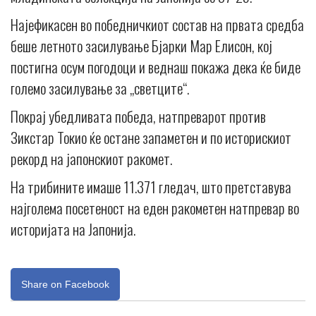
Најефикасен во победничкиот состав на првата средба
беше летното засилување Бјарки Мар Елисон, кој
постигна осум погодоци и веднаш покажа дека ќе биде
големо засилување за „светците“.
Покрај убедливата победа, натпреварот против
Зикстар Токио ќе остане запаметен и по историскиот
рекорд на јапонскиот ракомет.
На трибините имаше 11.371 гледач, што претставува
најголема посетеност на еден ракометен натпревар во
историјата на Јапонија.
Share on Facebook