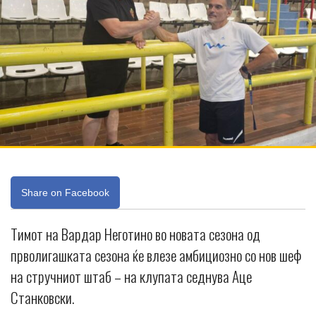
Share on Facebook
Тимот на Вардар Неготино во новата сезона од
прволигашката сезона ќе влезе амбициозно со нов шеф
на стручниот штаб – на клупата седнува Аце
Станковски.