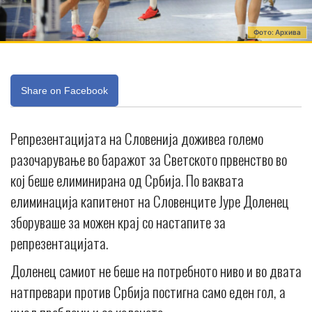
Фото: Архива
Share on Facebook
Репрезентацијата на Словенија доживеа големо
разочарување во баражот за Светското првенство во
кој беше елиминирана од Србија. По ваквата
елиминација капитенот на Словенците Јуре Доленец
зборуваше за можен крај со настапите за
репрезентацијата.
Доленец самиот не беше на потребното ниво и во двата
натпревари против Србија постигна само еден гол, а