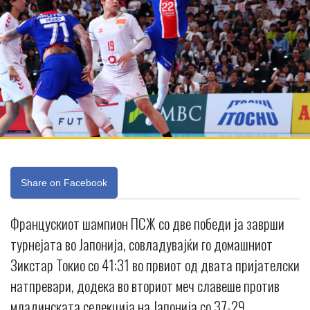
Share on Facebook
Францускиот шампион ПСЖ со две победи ја заврши
турнејата во Јапонија, совладувајќи го домашниот
Зикстар Токио со 41:31 во првиот од двата пријателски
натпревари, додека во вториот меч славеше против
младинската селекција на Јапонија со 37-29.