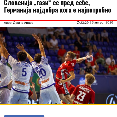
Словенија „гази“ се пред себе,
Германија најдобра кога е најпотребно
| 6 август 2026
Авор: Душко Андов
23:29