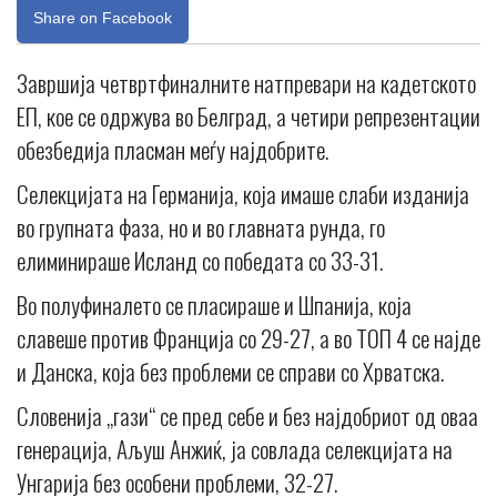
Share on Facebook
Завршија четвртфиналните натпревари на кадетското
ЕП, кое се одржува во Белград, а четири репрезентации
обезбедија пласман меѓу најдобрите.
Селекцијата на Германија, која имаше слаби изданија
во групната фаза, но и во главната рунда, го
елиминираше Исланд со победата со 33-31.
Во полуфиналето се пласираше и Шпанија, која
славеше против Франција со 29-27, а во ТОП 4 се најде
и Данска, која без проблеми се справи со Хрватска.
Словенија „гази“ се пред себе и без најдобриот од оваа
генерација, Аљуш Анжиќ, ја совлада селекцијата на
Унгарија без особени проблеми, 32-27.