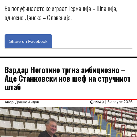
Во полуфиналето ќе играат Германија – Шпанија,
односно Данска – Словенија.
Share on Facebook
Вардар Неготино тргна амбициозно –
Аце Станковски нов шеф на стручниот
штаб
| 5 август 2026
Авор: Душко Андов
19:49