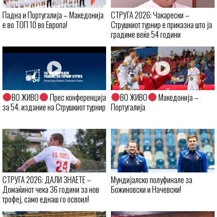
Падна и Португалија – Македонија
СТРУГА 2026: Чакарески –
е во ТОП 10 во Европа!
Струшкиот турнир е приказна што ја
градиме веќе 54 години
ВО ЖИВО
Прес конференција
ВО ЖИВО
Македонија –
за 54. издание на Струшкиот турнир
Португалија
СТРУГА 2026: ДАЛИ ЗНАЕТЕ –
Мундијалско полуфинале за
Домаќинот чека 36 години за нов
Божиновски и Начевски!
трофеј, само еднаш го освоил!