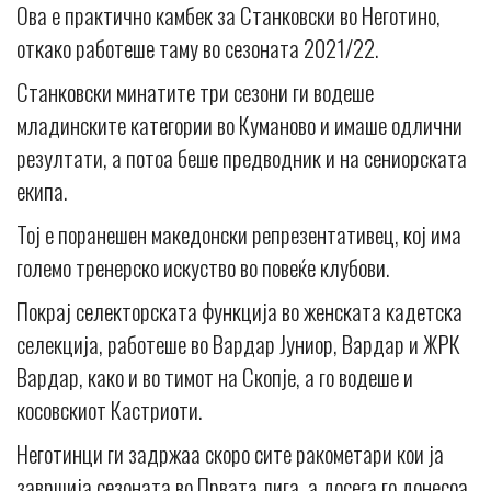
Ова е практично камбек за Станковски во Неготино,
откако работеше таму во сезоната 2021/22.
Станковски минатите три сезони ги водеше
младинските категории во Куманово и имаше одлични
резултати, а потоа беше предводник и на сениорската
екипа.
Тој е поранешен македонски репрезентативец, кој има
големо тренерско искуство во повеќе клубови.
Покрај селекторската функција во женската кадетска
селекција, работеше во Вардар Јуниор, Вардар и ЖРК
Вардар, како и во тимот на Скопје, а го водеше и
косовскиот Кастриоти.
Неготинци ги задржаа скоро сите ракометари кои ја
завршија сезоната во Првата лига, а досега го донесоа