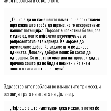
имал проблеми и со коленото.
„Тешко е да се каже нешто паметно, не прикажавме
игра каква што треба да играме, не го искористивме
нашиот потенцијал. Поразот е навистина болен, ова
е едно од моите најголеми разочарувања во
репрезентативната кариера. Ќе мораме да
размислиме добро, ќе видиме што ќе донесе
иднината. Доколку добијам повик би сакал да
одговорам. Со играта во овие два натпревари дадов
причина зошто да не бидам повикан и ќе знам
зошто е така ако тоа се случи“.
Здравствените проблеми во изминатите три месеци
оставија трага на играта на Доленец.
„Најлошо е што чувствувам дека можам, а потоа ќе