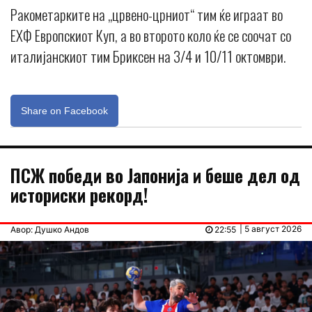
Ракометарките на „црвено-црниот“ тим ќе играат во
ЕХФ Европскиот Куп, а во второто коло ќе се соочат со
италијанскиот тим Бриксен на 3/4 и 10/11 октомври.
Share on Facebook
ПСЖ победи во Јапонија и беше дел од
историски рекорд!
| 5 август 2026
Авор: Душко Андов
22:55