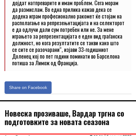
дојдат натпреварите и имам проблем. Сега морам
да размислам. Во една прилика кажав дека се
додека играм професионално ракомет ќе стојам на
располагање на репрезењнтацијата и на селекторот
е да одлучи дали сум потребен или не. За мене
играњето за репрезентацијата е еден вид граѓанска
должност, но кога резултатите се такви како што
се сите се разочарани“, изјави 33-годишниот
Доленец кој по пет години поминати во Барселона
потиша за Лимож од Франција.
Share on Facebook
Новеска прозиваше, Вардар тргна со
подготовките за новата сеазона