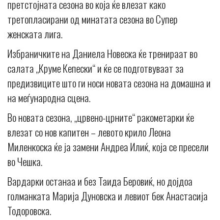
претстојната сезона во која ќе влезат како
третопласирани од минатата сезона во Супер
женската лига.
Избраничките на Даниела Новеска ќе тренираат во
салата „Круме Кепески“ и ќе се подготвуваат за
предизвиците што ги носи новата сезона на домашна и
на меѓународна сцена.
Во новата сезона, „црвено-црните“ ракометарки ќе
влезат со нов капитен – левото крило Леона
Миленкоска ќе ја замени Андреа Илиќ, која се пресели
во Чешка.
Вардарки останаа и без Таида Беровиќ, но дојдоа
голманката Марија Дуновска и левиот бек Анастасија
Тодоровска.