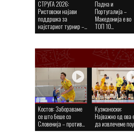
СТРУГА 2026:
Падна и
Ристовски најави
Португалија –
поддршка за
Македонија е во
најстариот турнир –...
ТОП 10...
Костов: Забораваме
Кузманоски:
се што беше со
Најважно од ова 
Словенија – против...
да извлечеме по