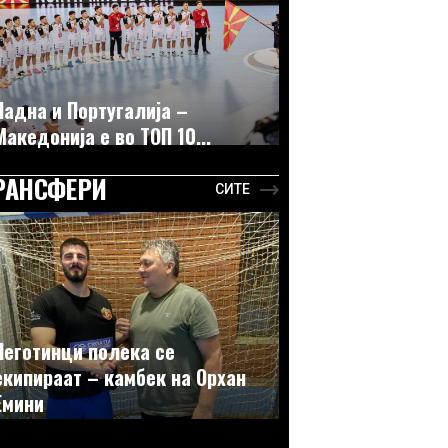
Падна и Португалија –
Македонија е во ТОП 10...
РАНСФЕРИ
СИТЕ
Неготинци полека се
екипираат – камбек на Орхан
Емини