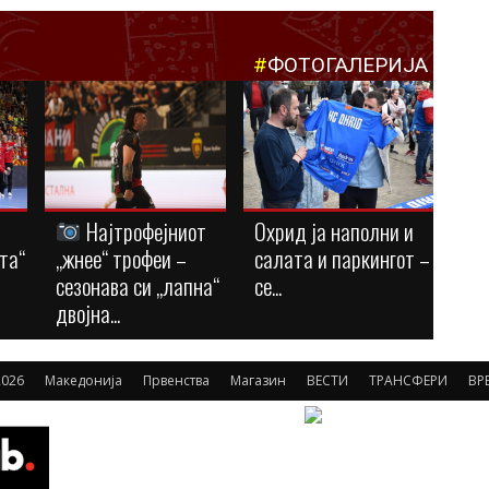
#
ФОТОГАЛЕРИЈА
Најтрофејниот
Охрид ја наполни и
та“
„жнее“ трофеи –
салата и паркингот –
сезонава си „лапна“
се...
двојна...
026
Македонија
Првенства
Магазин
ВЕСТИ
ТРАНСФЕРИ
ВР