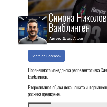
Симона Николов
Ваиблинген
Автор:
Душко Андов
Share on Facebook
Поранешната македонска репрезентативка Симо
Ваиблинген.
Второлигашот објави дека нашата интернациона
раскина предвреме.