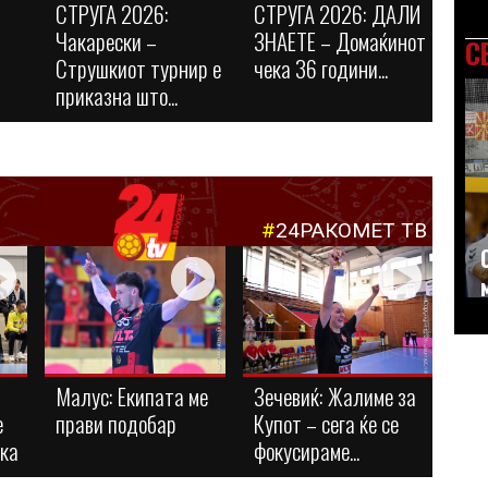
СТРУГА 2026:
СТРУГА 2026: ДАЛИ
Чакарески –
ЗНАЕТЕ – Домаќинот
С
Струшкиот турнир е
чека 36 години...
приказна што...
#
24РАКОМЕТ ТВ
Малус: Eкипата ме
Зечевиќ: Жалиме за
е
прави подобар
Купот – сега ќе се
ука
фокусираме...