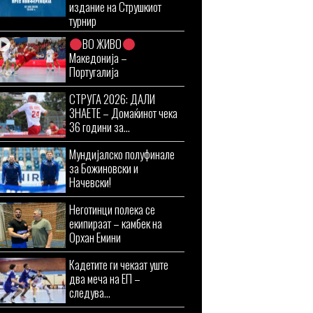
издание на Струшкиот
турнир
ВО ЖИВО
Македонија –
Португалија
СТРУГА 2026: ДАЛИ
ЗНАЕТЕ – Домаќинот чека
36 години за...
Мундијалско полуфинале
за Божиновски и
Начевски!
Неготинци полека се
екипираат – камбек на
Орхан Емини
Кадетите ги чекаат уште
два меча на ЕП –
следува...