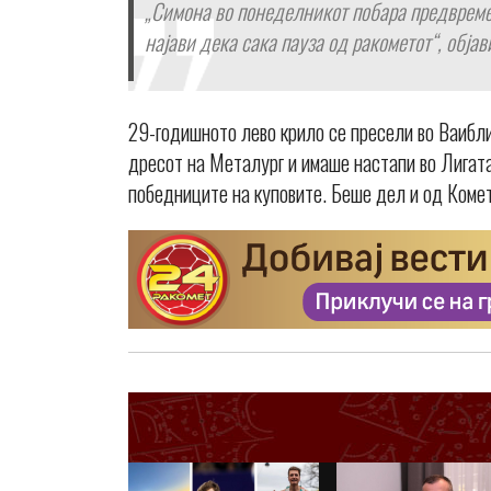
„Симона во понеделникот побара предвреме
најави дека сака пауза од ракометот“, обја
29-годишното лево крило се пресели во Ваибли
дресот на Металург и имаше настапи во Лигата
победниците на куповите. Беше дел и од Коме