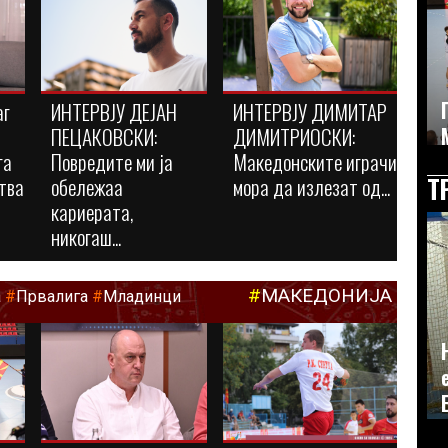
аг
ИНТЕРВЈУ ДЕЈАН
ИНТЕРВЈУ ДИМИТАР
ПЕЦАКОВСКИ:
ДИМИТРИОСКИ:
га
Повредите ми ја
Македонските играчи
Т
тва
обележаа
мора да излезат од...
кариерата,
никогаш...
#
МАКЕДОНИЈА
а
#
Првалига
#
Младинци