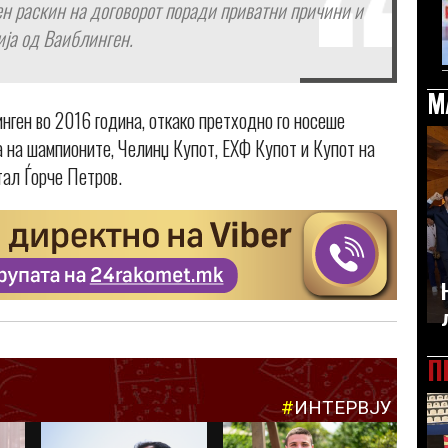
н раскин на договорот поради приватни причини и
вија од Ваиблинген.
М
нген во 2016 година, откако претходно го носеше
 на шампионите, Челинџ Купот, ЕХФ Купот и Купот на
тал Ѓорче Петров.
П
#
ИНТЕРВЈУ