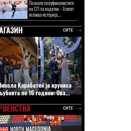
Познати полуфиналистите
на СП за кадетки – Египет
испиша историја,...
АГАЗИН
СИТЕ
Никола Карабатиќ ја круниса
љубовта по 16 години: Ова...
РВЕНСТВА
СИТЕ