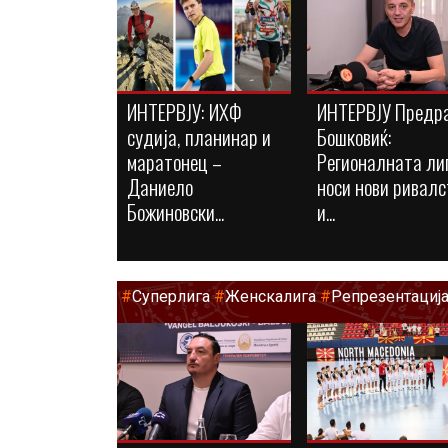
ИНТЕРВЈУ: ИХФ
ИНТЕРВЈУ Предр
судија, планинар и
Бошковиќ:
маратонец –
Регионалната ли
Даниело
носи нови ривалс
Божиновски...
и...
#
Суперлига
#
Женскалига
#
Репрезентациј