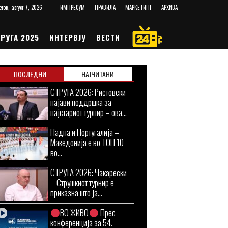
еток, август 7, 2026
ИМПРЕСУМ
ПРАВИЛА
МАРКЕТИНГ
АРХИВА
РУГА 2025
ИНТЕРВЈУ
ВЕСТИ
ПОСЛЕДНИ
НАЈЧИТАНИ
СТРУГА 2026: Ристовски
најави поддршка за
најстариот турнир – ова...
Падна и Португалија –
Македонија е во ТОП 10
во...
СТРУГА 2026: Чакарески
– Струшкиот турнир е
приказна што ја...
ВО ЖИВО
Прес
конференција за 54.