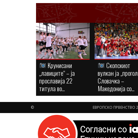
Kрунисани
Скопскиот
„лавиците“ – ја
вулкан ја „прогол
прославија 22
Словачка –
титула во...
Македонија со...
©
ЕВРОПСКО ПРВЕНСТВО 2