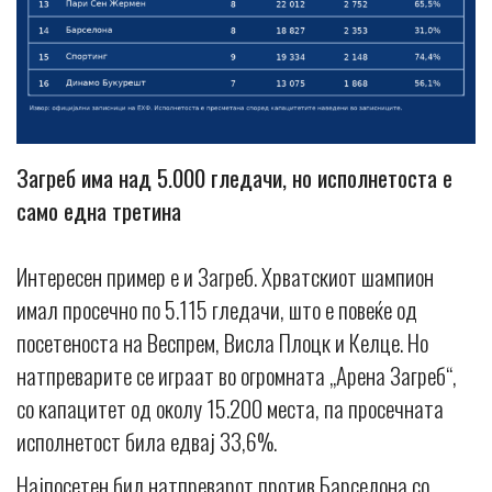
Загреб има над 5.000 гледачи, но исполнетоста е
само една третина
Интересен пример е и Загреб. Хрватскиот шампион
имал просечно по 5.115 гледачи, што е повеќе од
посетеноста на Веспрем, Висла Плоцк и Келце. Но
натпреварите се играат во огромната „Арена Загреб“,
со капацитет од околу 15.200 места, па просечната
исполнетост била едвај 33,6%.
Најпосетен бил натпреварот против Барселона со