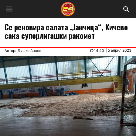
Се реновира салата „Јанчица“, Кичево
сака суперлигашки ракомет
|
5 април 2023
Автор:
Душко Андов
14:40