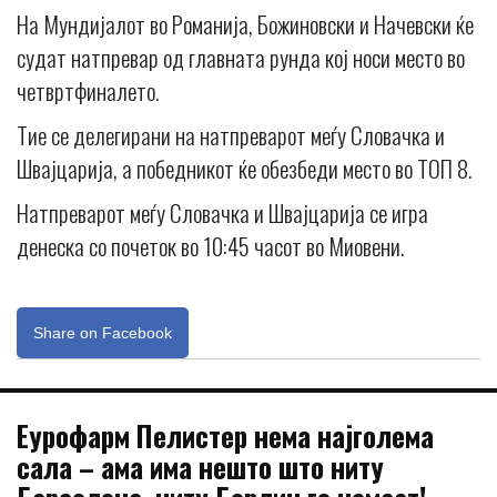
На Мундијалот во Романија, Божиновски и Начевски ќе
судат натпревар од главната рунда кој носи место во
четвртфиналето.
Тие се делегирани на натпреварот меѓу Словачка и
Швајцарија, а победникот ќе обезбеди место во ТОП 8.
Натпреварот меѓу Словачка и Швајцарија се игра
денеска со почеток во 10:45 часот во Миовени.
Share on Facebook
Еурофарм Пелистер нема најголема
сала – ама има нешто што ниту