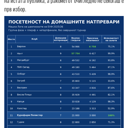
на истата публика, а ракометот очигледно не секогаш е
прв избор.