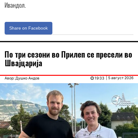
Ивандол.
Share on Facebook
По три сезони во Прилеп се пресели во
Швајцарија
| 5 август 2026
Авор: Душко Андов
19:33