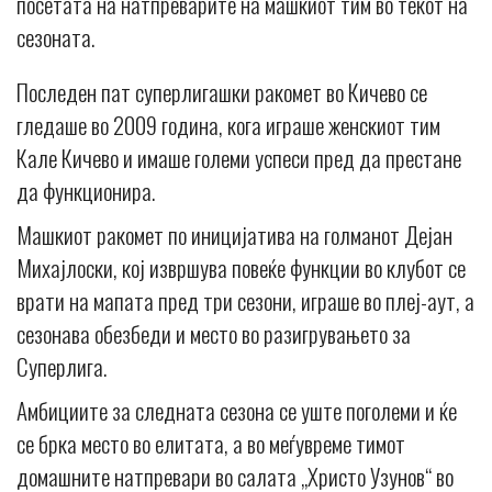
посетата на натпреварите на машкиот тим во текот на
сезоната.
Последен пат суперлигашки ракомет во Кичево се
гледаше во 2009 година, кога играше женскиот тим
Кале Кичево и имаше големи успеси пред да престане
да функционира.
Машкиот ракомет по иницијатива на голманот Дејан
Михајлоски, кој извршува повеќе функции во клубот се
врати на мапата пред три сезони, играше во плеј-аут, а
сезонава обезбеди и место во разигрувањето за
Суперлига.
Амбициите за следната сезона се уште поголеми и ќе
се брка место во елитата, а во меѓувреме тимот
домашните натпревари во салата „Христо Узунов“ во