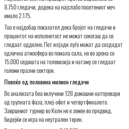
8.750 гледачи, додека на најслабо посетениот меч
имало 2.175.
Тоа е најдобар показател дека бројот на гледачи и
процентот на исполнетост не можат секогаш да се
гледаат одделно. Пет илјади луѓе можат да создадат
одлична атмосфера во помала сала, но во арена со
15.000 седишта на телевизија и натаму се гледаат
големи празни сектори.
Повеќе од половина милион гледачи
Во анализата беа вклучени 128 домашни натпревари
од групната фаза, плеј-офот и четвртфиналето.
Завршниот турнир во Келн не е земен во предвид,
бидејќи се игра на неутрален терен.