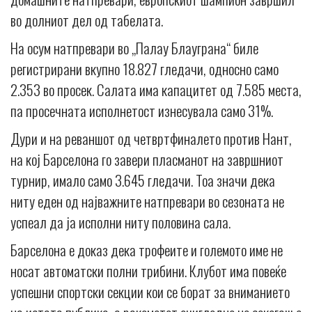
во долниот дел од табелата.
На осум натпревари во „Палау Блауграна“ биле
регистрирани вкупно 18.827 гледачи, односно само
2.353 во просек. Салата има капацитет од 7.585 места,
па просечната исполнетост изнесувала само 31%.
Дури и на реваншот од четвртфиналето против Нант,
на кој Барселона го завери пласманот на завршниот
турнир, имало само 3.645 гледачи. Тоа значи дека
ниту еден од најважните натпревари во сезоната не
успеал да ја исполни ниту половина сала.
Барселона е доказ дека трофеите и големото име не
носат автоматски полни трибини. Клубот има повеќе
успешни спортски секции кои се борат за вниманието