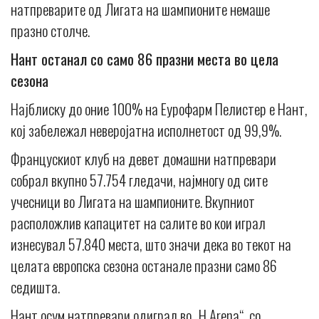
натпреварите од Лигата на шампионите немаше
празно столче.
Нант останал со само 86 празни места во цела
сезона
Најблиску до oние 100% на Еурофарм Пелистер е Нант,
кој забележал неверојатна исполнетост од 99,9%.
Францускиот клуб на девет домашни натпревари
собрал вкупно 57.754 гледачи, најмногу од сите
учесници во Лигата на шампионите. Вкупниот
расположлив капацитет на салите во кои играл
изнесувал 57.840 места, што значи дека во текот на
целата европска сезона останале празни само 86
седишта.
Нант осум натпревари одиграл во „H Arena“, со