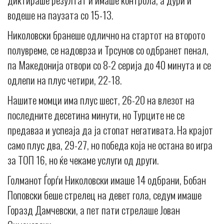
водеше на паузата со 15-13.
Николовски бранеше одлично на стартот на второто
полувреме, се надоврза и Трсунов со одбранет пенал,
па Македонија отвори со 8-2 серија до 40 минута и се
одлепи на плус четири, 22-18.
Нашите момци има плус шест, 26-20 на влезот на
последните десетина минути, но Турците не се
предаваа и успеаja да ја стопат негативата. На крајот
само плус два, 29-27, но победа која не остана во игра
за ТОП 16, но ќе чекаме услуги од други.
Голманот Ѓорѓи Николовски имаше 14 одбрани, Бобан
Поповски беше стрелец на девет гола, седум имаше
Горазд Дамчевски, а пет пати стрелаше Јован