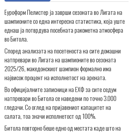
Еурофарм Пелистер ја заврши сезоната во Лигата на
шампионите со една интересна статистика, која уште
еднаш ја потврдува посебната ракометна атмосфера
во Битола.
Според анализата на посетеноста на сите домашни
натпревари во Лигата на шампионите во сезоната
2025/26, македонскиот шампион формално има
највисок процент на исполнетост на арената.
Во официјалните записници на ЕХФ за сите седум
натпревари во Битола се наведени по точно 3.000
гледачи. Со оглед на пријавениот капацитет на
салата, тоа значи исполнетост од 100%.
Битола повторно беше едно од местата каде што на