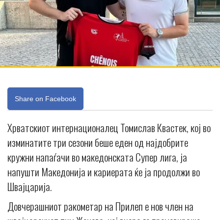
Share on Facebook
Хрватскиот интернационалец Томислав Квастек, кој во
изминатите три сезони беше еден од најдобрите
кружни напаѓачи во македонската Супер лига, ја
напушти Македонија и кариерата ќе ја продолжи во
Швајцарија.
Довчерашниот ракометар на Прилеп е нов член на