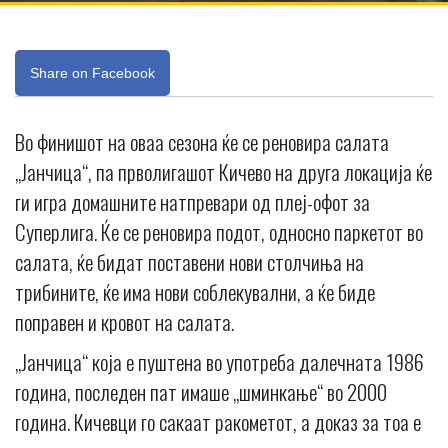
Share on Facebook
Во финишот на оваа сезона ќе се реновира салата
„Јанчица“, па прволигашот Кичево на друга локација ќе
ги игра домашните натпревари од плеј-офот за
Суперлига. Ќе се реновира подот, односно паркетот во
салата, ќе бидат поставени нови столчиња на
трибините, ќе има нови соблекувални, а ќе биде
поправен и кровот на салата.
„Јанчица“ која е пуштена во употреба далечната 1986
година, последен пат имаше „шминкање“ во 2000
година. Кичевци го сакаат ракометот, а доказ за тоа е