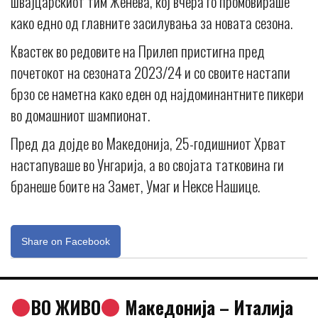
швајцарскиот тим Женева, кој вчера го промовираше
како едно од главните засилувања за новата сезона.
Квастек во редовите на Прилеп пристигна пред
почетокот на сезоната 2023/24 и со своите настапи
брзо се наметна како еден од најдоминантните пикери
во домашниот шампионат.
Пред да дојде во Македонија, 25-годишниот Хрват
настапуваше во Унгарија, а во својата татковина ги
бранеше боите на Замет, Умаг и Нексе Нашице.
Share on Facebook
ВО ЖИВО
Македонија – Италија