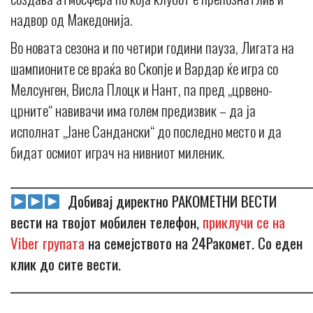
надвор од Македонија.
Во новата сезона и по четири години пауза, Лигата на
шампионите се враќа во Скопје и Вардар ќе игра со
Мелсунген, Висла Плоцк и Нант, па пред „црвено-
црните“ навивачи има голем предизвик – да ја
исполнат „Јане Сандански“ до последно место и да
бидат осмиот играч на нивниот миленик.
_____________________________________________________________
Добивај директно РАКОМЕТНИ ВЕСТИ
вести на твојот мобилен телефон,
приклучи се на
Viber групата
на семејството на 24Ракомет. Со еден
клик до сите вести.
_____________________________________________________________