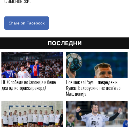
Симоновски.
Share on Facebook
ПОСЛЕДНИ
ПСЖ победи во Јапонија и беше
Нов шок за Раул – повреден и
дел од историски рекорд!
Кулеш, Белорусинот не доаѓа во
Македонија