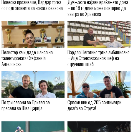
Новеска прозиваше, Вардар тргна
Дувњак го најави враќањето дома
со подготовките за новата сеазона
– по 18 години може повторно да
заигра во Хрватска
Пелистер ќе и даде шанса на
Вардар Неготино тргна амбициозно
талентираната Стефанија
– Аце Станковски нов шеф на
Ангеловска
стручниот штаб
По три сезони во Прилеп се
Српски џин од 205 сантиметри
пресели во Швајцарија
доаѓа во Струга!