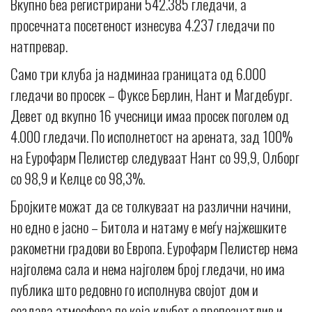
Вкупно беа регистрирани 542.385 гледачи, а
просечната посетеност изнесува 4.237 гледачи по
натпревар.
Само три клуба ја надминаа границата од 6.000
гледачи во просек – Фуксе Берлин, Нант и Магдебург.
Девет од вкупно 16 учесници имаа просек поголем од
4.000 гледачи. По исполнетост на арената, зад 100%
на Еурофарм Пелистер следуваат Нант со 99,9, Олборг
со 98,9 и Келце со 98,3%.
Бројките можат да се толкуваат на различни начини,
но едно е јасно – Битола и натаму е меѓу најжешките
ракометни градови во Европа. Еурофарм Пелистер нема
најголема сала и нема најголем број гледачи, но има
публика што редовно го исполнува својот дом и
создава атмосфера по која клубот е препознатлив и