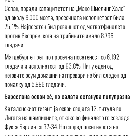
Сепак, поради капацитетот на „Макс Шмелинг Хале“
од околу 9.000 места, просечната исполнетост била
75,1%. Најпосетен бил реваншот од четвртфиналето
против Веспрем, кога на трибините имало 8.796
гледачи.
Магдебург е трет по просечна посетеност со 6.192
гледачи и исполнетост од 93,8%. Ниту еден од
неговите осум домашни натпревари не бил следен од
помалку од 5.886 гледачи.
Барселона освои сè, но салата останува полупразна
Каталонскиот гигант ја освои својата 12. титула во
Лигата на шампионите, откако во финалето го совлада
Фуксе Берлин со 37-34. Но според посетеноста на
домашните натпревари, европскиот шампион завршил