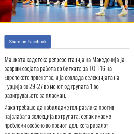
Share on Facebook
Машката кадетска репрезентација на Македонија ја
заврши својата работа во битката за ТОП 16 на
Европското првенство, и ја совлада селекцијата на
Турција со 29-27 во мечот од групата 1 во
разигрувањето за пласман.
Иако требаше да набилдаме гол-разлика против
најслабата селекција во групата, сепак имавме
проблеми особено во првиот дел, кога ривалот
диктираше резултат и имаше контрола, а дури и