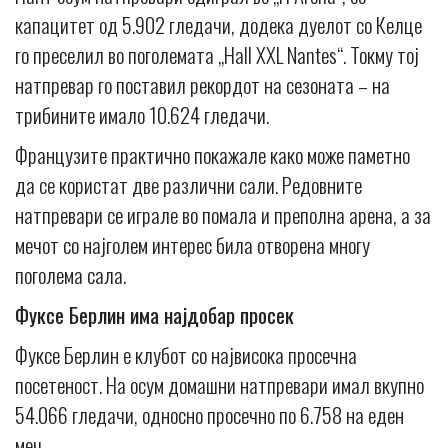
капацитет од 5.902 гледачи, додека дуелот со Келце
го преселил во поголемата „Hall XXL Nantes“. Токму тој
натпревар го поставил рекордот на сезоната – на
трибините имало 10.624 гледачи.
Французите практично покажале како може паметно
да се користат две различни сали. Редовните
натпревари се играле во помала и преполна арена, а за
мечот со најголем интерес била отворена многу
поголема сала.
Фуксе Берлин има најдобар просек
Фуксе Берлин е клубот со највисока просечна
посетеност. На осум домашни натпревари имал вкупно
54.066 гледачи, односно просечно по 6.758 на еден
меч.