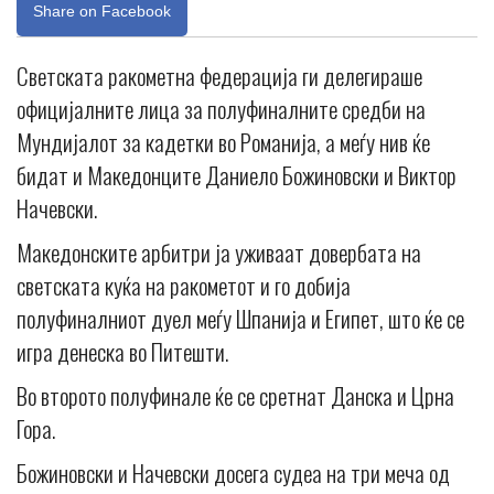
Share on Facebook
Светската ракометна федерација ги делегираше
официјалните лица за полуфиналните средби на
Мундијалот за кадетки во Романија, а меѓу нив ќе
бидат и Македонците Даниело Божиновски и Виктор
Начевски.
Македонските арбитри ја уживаат довербата на
светската куќа на ракометот и го добија
полуфиналниот дуел меѓу Шпанија и Египет, што ќе се
игра денеска во Питешти.
Во второто полуфинале ќе се сретнат Данска и Црна
Гора.
Божиновски и Начевски досега судеа на три меча од