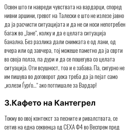
Освен што ги навреди чувствата на вардарци, според
нивни аршини, гревот на Талески е што не излезе јавно
да ја расчисти ситуацијата и да не си носи непотребен
багаж во „Јане“, колку и да е целата ситуација
банална. Без разлика дали снимката е од лани, од
вчера или од завчера, тој можеше паметно да ја сврти
во своја полза, па дури и да се пошегува со целата
ситуација. Оти всушност, тоа и е забава. Па, сигурно не
им пишува во договорот дека треба да ја пејат само
„излези Ѓурѓо…“ ако потпишале за Вардар!
3.Кафето на Кантегрел
Токму во овој контекст за песните и ривалствата, се
сетив на една секвенца од СЕХА Ф4 во Веспрем пред