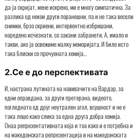
да ја скријат, мене искрено, ми е многу симпатична. За
разлика од некои други поранешни, па и не така весели
снимки, брзо скриени, интервентно избришани,
наредено исчезнати, со закани забранети. А, имало и
такви, ако ја освежиме малку меморијата. И биле исто
така блиски со прочуената хемија…
2.Се е до перспективата
И, настрана лутината на навивачите на Вардар, за
едни оправдана, за други претерана, видеото,
погледнато од друг неутрален агол, всушност и не е
така лошо како слика за една друга добра хемија.
Онаа репрезентативната која и тоа како и е потребна и
на македонската репрезентација и на македонската