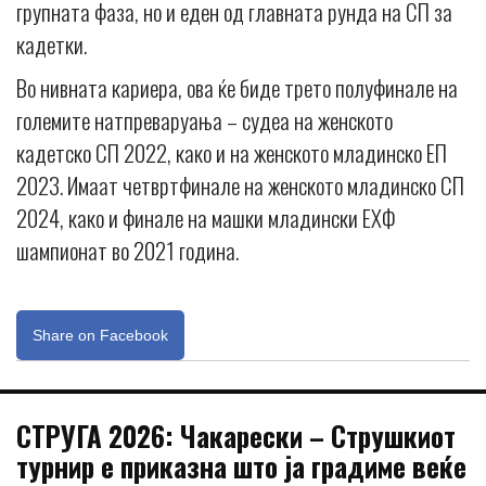
групната фаза, но и еден од главната рунда на СП за
кадетки.
Во нивната кариера, ова ќе биде трето полуфинале на
големите натпреваруања – судеа на женското
кадетско СП 2022, како и на женското младинско ЕП
2023. Имаат четвртфинале на женското младинско СП
2024, како и финале на машки младински ЕХФ
шампионат во 2021 година.
Share on Facebook
СТРУГА 2026: Чакарески – Струшкиот
турнир е приказна што ја градиме веќе