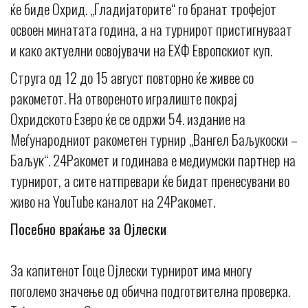
ќе биде Охрид. „Гладијаторите“ го бранат трофејот
освоен минатата година, а на турнирот пристигнуваат
и како актуелни освојувачи на ЕХФ Европскиот куп.
Струга од 12 до 15 август повторно ќе живее со
ракометот. На отвореното игралиште покрај
Охридското Езеро ќе се одржи 54. издание на
Меѓународниот ракометен турнир „Вангел Баљукоски –
Баљук“. 24Ракомет и годинава е медиумски партнер на
турнирот, а сите натпревари ќе бидат пренесувани во
живо на YouTube каналот на 24Ракомет.
Посебно враќање за Ојлески
За капитенот Гоце Ојлески турнирот има многу
поголемо значење од обична подготвителна проверка.