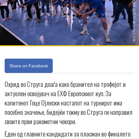
Share on Facebook
Охрид во Струга доаѓа како бранител на трофејот и
актуелен освојувач на ЕХФ Европскиот куп. За
капитенот Гоце Ојлески настапот на турнирот има
посебно значење, бидејќи токму во Струга ги направил
своите први ракометни чекори.
Еден од главните кандидати за пласман во финалето