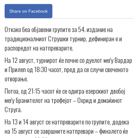
Share on Facebook
Откако беа објавени групите за 54. издание на
традиционалниот Струшки турнир, дефиниран е и
распоредот на натпреварите.
На 12 август, турнирот ќе почне со дуелот меѓу Вардар
и Прилеп од 18:30 часот, пред да се случи свеченото
отворање.
Потоа, од 21:15 часот ќе се одигра езерскиот двобој
меѓу бранителот на трофејот – Охрид и домаќинот
Струга.
На 13 и 14 август се натпреварите по групите, додека
на 15 август се завршните натпревари – финалето ќе