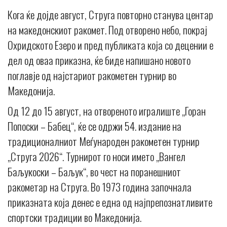
Кога ќе дојде август, Струга повторно станува центар
на македонскиот ракомет. Под отворено небо, покрај
Охридското Езеро и пред публиката која со децении е
дел од оваа приказна, ќе биде напишано новото
поглавје од најстариот ракометен турнир во
Македонија.
Од 12 до 15 август, на отвореното игралиште „Горан
Попоски – Бабец“, ќе се одржи 54. издание на
традиционалниот Меѓународен ракометен турнир
„Струга 2026“. Турнирот го носи името „Вангел
Баљукоски – Баљук“, во чест на поранешниот
ракометар на Струга. Во 1973 година започнала
приказната која денес е една од најпрепознатливите
спортски традиции во Македонија.