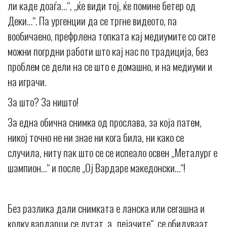
ли каде доаѓа…“, „ќе види тој, ќе помине бетер од
Деки…“. Па ургенции да се тргне видеото, па
вообичаено, префрлена топката кај медиумите со сите
можни погрдни работи што кај нас по традиција, без
проблем се дели на се што е домашно, и на медиуми и
на играчи.
За што? За ништо!
За една обична снимка од прослава, за која патем,
никој точно не ни знае ни кога била, ни како се
случила, ниту пак што се се испеало освен „Металург е
шампион…“ и после „Ој Вардаре македонски…“!
Без разлика дали снимката е ланска или сегашна и
колку вардарци се лутат, а „пејачите“ се обидуваат