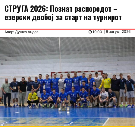
СТРУГА 2026: Познат распоредот –
езерски двобој за старт на турнирот
| 6 август 2026
Авор: Душко Андов
19:00