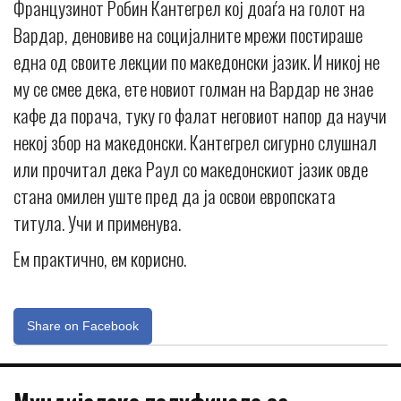
Французинот Робин Кантегрел кој доаѓа на голот на
Вардар, деновиве на социјалните мрежи постираше
една од своите лекции по македонски јазик. И никој не
му се смее дека, ете новиот голман на Вардар не знае
кафе да порача, туку го фалат неговиот напор да научи
некој збор на македонски. Кантегрел сигурно слушнал
или прочитал дека Раул со македонскиот јазик овде
стана омилен уште пред да ја освои европската
титула. Учи и применува.
Ем практично, ем корисно.
Share on Facebook