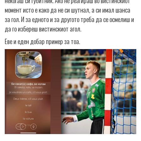
некогаш си губитник. Ако не реагираш во вистинскиот
момент исто е како да не си шутнал, а си имал шанса
за гол. И за едното и за другото треба да се осмелиш и
да го избереш вистинскиот агол.
Еве и еден добар пример за тоа.