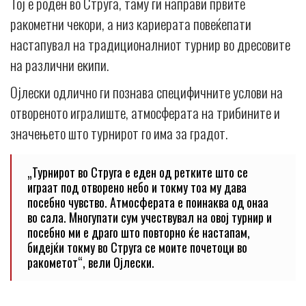
Тој е роден во Струга, таму ги направи првите
ракометни чекори, а низ кариерата повеќепати
настапувал на традиционалниот турнир во дресовите
на различни екипи.
Ојлески одлично ги познава специфичните услови на
отвореното игралиште, атмосферата на трибините и
значењето што турнирот го има за градот.
„Турнирот во Струга е еден од ретките што се
играат под отворено небо и токму тоа му дава
посебно чувство. Атмосферата е поинаква од онаа
во сала. Многупати сум учествувал на овој турнир и
посебно ми е драго што повторно ќе настапам,
бидејќи токму во Струга се моите почетоци во
ракометот“, вели Ојлески.