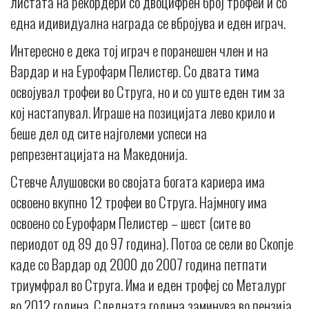
листата на рекордери со двоцифрен број трофеи и со
една идивидуална награда се вбројува и еден играч.
Интересно е дека тој играч е поранешен член и на
Вардар и на Еурофарм Пелистер. Со двата тима
освојувал трофеи во Струга, но и со уште еден тим за
кој настапувал. Играше на позицијата лево крило и
беше дел од сите најголеми успеси на
репрезентацијата на Македонија.
Стевче Алушовски во својата богата кариера има
освоено вкупно 12 трофеи во Струга. Најмногу има
освоено со Еурофарм Пелистер – шест (сите во
периодот од 89 до 97 година). Потоа се сели во Скопје
каде со Вардар од 2000 до 2007 година петпати
триумфрал во Струга. Има и еден трофеј со Металург
во 2012 година. Следната година заминува во пензија.