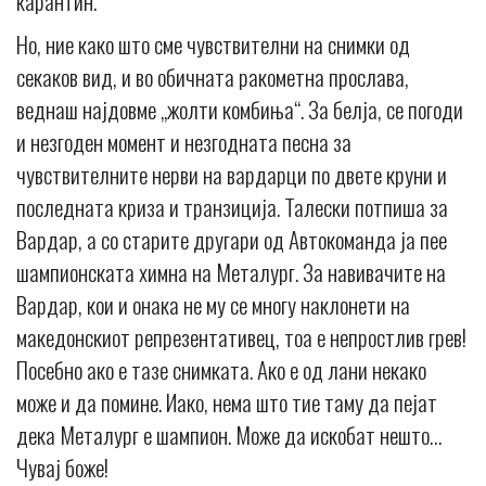
карантин.
Но, ние како што сме чувствителни на снимки од
секаков вид, и во обичната ракометна прослава,
веднаш најдовме „жолти комбиња“. За белја, се погоди
и незгоден момент и незгодната песна за
чувствителните нерви на вардарци по двете круни и
последната криза и транзиција. Талески потпиша за
Вардар, а со старите другари од Автокоманда ја пее
шампионската химна на Металург. За навивачите на
Вардар, кои и онака не му се многу наклонети на
македонскиот репрезентативец, тоа е непростлив грев!
Посебно ако е тазе снимката. Ако е од лани некако
може и да помине. Иако, нема што тие таму да пејат
дека Металург е шампион. Може да искобат нешто…
Чувај боже!