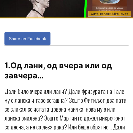
Фото-колаж: 24Ракомет
Share on Facebook
1.Од лани, од вчера или од
завчера…
Дали било вчера или лани? Дали фризурата на Тале
му е ланска и тазе сегашна? Зошто Фитиљот два пати
се сликал со истата црвена маичка, нова му е или
ланска омилена? Зошто Мартин го држел микрофонот
со десна, а не со лева рака? Или беше обратно… Дали