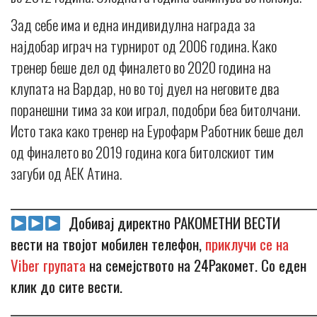
Зад себе има и една индивидулнa награда за
најдобар играч на турнирот од 2006 година. Како
тренер беше дел од финалето во 2020 година на
клупата на Вардар, но во тој дуел на неговите два
поранешни тима за кои играл, подобри беа битолчани.
Исто така како тренер на Еурофарм Работник беше дел
од финалето во 2019 година кога битолскиот тим
загуби од АЕК Атина.
_____________________________________________________________
Добивај директно РАКОМЕТНИ ВЕСТИ
вести на твојот мобилен телефон,
приклучи се на
Viber групата
на семејството на 24Ракомет. Со еден
клик до сите вести.
_____________________________________________________________