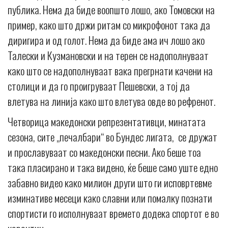
публика. Нема да биде воопшто лошо, ако Томовски на
пример, како што држи ритам со микрофонот така да
диригира и од голот. Нема да биде ама ич лошо ако
Талески и Кузмановски и на терен се надополнуваат
како што се надополнуваат вака прегрнати качени на
столици и да го проигруваат Пешевски, а тој да
влетува на линија како што влетува овде во рефренот.
Четворица македонски репрезентативци, минатата
сезона, сите „печалбари“ во Бундес лигата, се дружат
и прославуваат со македонски песни. Ако беше тоа
така пласирано и така видено, ќе беше само уште едно
забавно видео како милион други што ги исповртевме
изминативе месеци како славни или помалку познати
спортисти го исполнуваат времето додека спортот е во