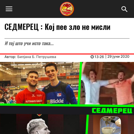
СЕДМЕРЕЦ : Кој пее зло не мисли
И тој што учи исто така...
|
29 јуни 2020
Автор:
Билјана Б. Петрушева
13:26