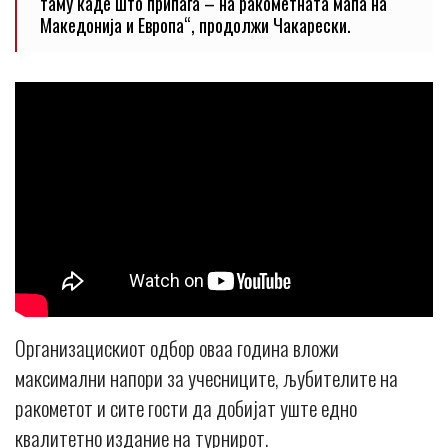
таму каде што припаѓа – на ракометната мапа на
Македонија и Европа“, продолжи Чакарески.
Организацискиот одбор оваа година вложи
максимални напори за учесниците, љубителите на
ракометот и сите гости да добијат уште едно
квалитетно издание на турнирот.