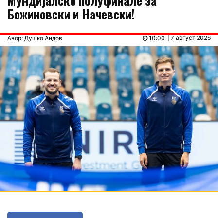
Мундијалско полуфинале за
Божиновски и Начевски!
| 7 август 2026
Авор: Душко Андов
10:00