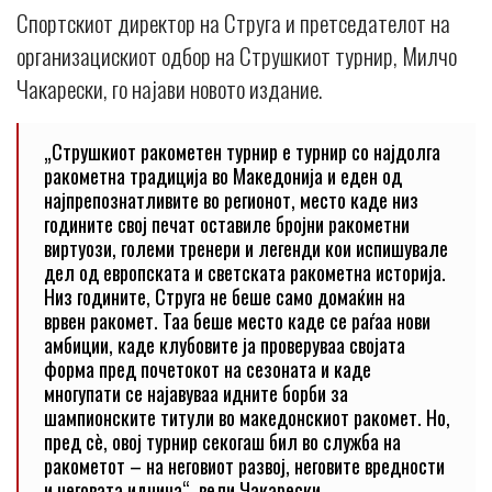
Спортскиот директор на Струга и претседателот на
организацискиот одбор на Струшкиот турнир, Милчо
Чакарески, го најави новото издание.
„Струшкиот ракометен турнир е турнир со најдолга
ракометна традиција во Македонија и еден од
најпрепознатливите во регионот, место каде низ
годините свој печат оставиле бројни ракометни
виртуози, големи тренери и легенди кои испишувале
дел од европската и светската ракометна историја.
Низ годините, Струга не беше само домаќин на
врвен ракомет. Таа беше место каде се раѓаа нови
амбиции, каде клубовите ја проверуваа својата
форма пред почетокот на сезоната и каде
многупати се најавуваа идните борби за
шампионските титули во македонскиот ракомет. Но,
пред сè, овој турнир секогаш бил во служба на
ракометот – на неговиот развој, неговите вредности
и неговата иднина“, вели Чакарески.