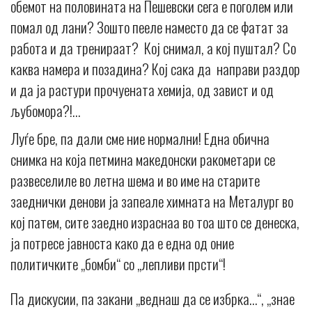
обемот на половината на Пешевски сега е поголем или
помал од лани? Зошто пееле наместо да се фатат за
работа и да тренираат? Кој снимал, а кој пуштал? Со
каква намера и позадина? Кој сака да направи раздор
и да ја растури прочуената хемија, од завист и од
љубомора?!…
Луѓе бре, па дали сме ние нормални! Една обична
снимка на која петмина македонски ракометари се
развеселиле во летна шема и во име на старите
заеднички денови ја запеале химната на Металург во
кој патем, сите заедно израснаа во тоа што се денеска,
ја потресе јавноста како да е една од оние
политичките „бомби“ со „лепливи прсти“!
Па дискусии, па закани „веднаш да се избрка…“, „знае