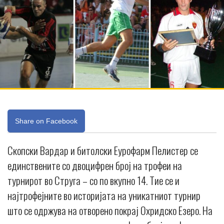
Share on Facebook
Скопски Вардар и битолски Еурофарм Пелистер се
единствените со двоцифрен број на трофеи на
турнирот во Струга – со по вкупно 14. Тие се и
најтрофејните во историјата на уникатниот турнир
што се одржува на отворено покрај Охридско Езеро. На