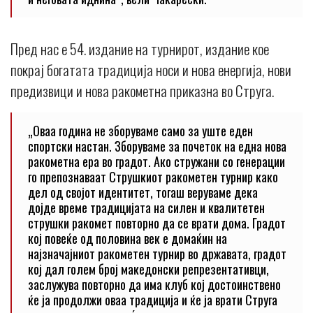
Пред нас е 54. издание на турнирот, издание кое
покрај богатата традиција носи и нова енергија, нови
предизвици и нова ракометна приказна во Струга.
„Оваа година не зборуваме само за уште еден
спортски настан. Зборуваме за почеток на една нова
ракометна ера во градот. Ако стружани со генерации
го препознаваат Струшкиот ракометен турнир како
дел од својот идентитет, тогаш веруваме дека
дојде време традицијата на силен и квалитетен
струшки ракомет повторно да се врати дома. Градот
кој повеќе од половина век е домаќин на
најзначајниот ракометен турнир во државата, градот
кој дал голем број македонски репрезентативци,
заслужува повторно да има клуб кој достоинствено
ќе ја продолжи оваа традиција и ќе ја врати Струга