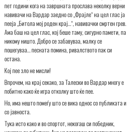
пет години кога на завршната прослава неколку верни
навивачи на Вардар заедно со „Фрајле“ на цел глас ја
пееја „Битола мој роден крај…“, навивачки смртен грев.
Ама баш на цел глас, кој беше таму, сигурно памети, па
никому ништо. Добро се забавуваа, малку се
пошегуваа… песната помина, ривалството пак си
остана.
Кој пее зло не мисли!
Впрочем, на крај секако, за Талески во Вардар многу е
побитно како ќе игра отколку што ќе пее.
Но, има нешто помеѓу што се вика однос со публиката и
со јавноста.
Тука исто како и во спортот, некогаш си победник,