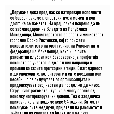
„Веруваме дека пред нас се натпревари исполнети
со борбен ракомет, спортски дух и моменти кои
долго ќе се паметат. На крај, сакам искрено да им
се заблагодарам на Владата на Република
Македонија, Министерството за спорт и министерот
господин Борко Ристовски, кој го прифати
покровителството на овој турнир, на Ракометната
федерација на Македонија, како и на сите
ракометни клубови кои безрезервно ја прифатија
поканата за учество, а дел од нив направија и
промени во своите претходни агенди. Благодарност
и до спонзорите, волонтерите и сите поединци кои
несебично се вклучуваат во организацијата и
придонесуваат овој настан да продолжи да живее.
Струшкиот ракометен турнир е многу повеќе од
неколку натпреварувачки денови. Тоа е заедничка
приказна која ја градиме веќе 54 години. Затоа, ги
поканувам сите медиуми, пријатели на ракометот и
љубители на спортот да бидат дел од оваа