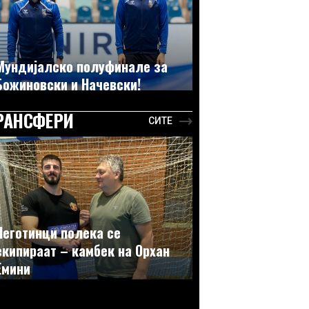
Мундијалско полуфинале за
Божиновски и Начевски!
РАНСФЕРИ
СИТЕ
Неготинци полека се
екипираат – камбек на Орхан
Емини