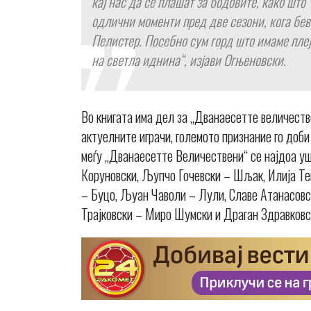
кај нас да се плашат за бодовите, како што 
одлични моменти пред две сезони, кога бев
Пелистер. Посебно сум горд што имаме пле
на светла иднина“, изјави Огњеновски.
Во книгата има дел за „Дванаесетте величеств
актуелните играчи, големото признание го доб
меѓу „Дванаесетте Величествени“ се најдоа у
Коруновски, Љупчо Гочевски – Шљак, Илија Те
– Буцо, Љуан Чаволи – Лули, Славе Атанасов
Трајковски – Миро Шумски и Драган Здравковс