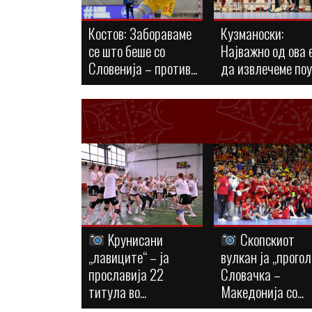
Костов: Забораваме
Кузманоски:
се што беше со
Најважно од ова 
Словенија – против...
да извлечеме по
Kрунисани
Скопскиот
„лавиците“ – ја
вулкан ја „прогол
прославија 22
Словачка –
титула во...
Македонија со...