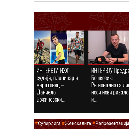
ИНТЕРВЈУ: ИХФ
ИНТЕРВЈУ Предр
судија, планинар и
Бошковиќ:
маратонец –
Регионалната ли
Даниело
носи нови ривалс
Божиновски...
и...
#
Суперлига
#
Женскалига
#
Репрезентациј