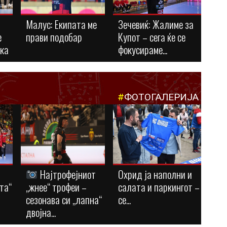
Малус: Eкипата ме
Зечевиќ: Жалиме за
е
прави подобар
Купот – сега ќе се
ука
фокусираме...
#
ФОТОГАЛЕРИЈА
Најтрофејниот
Охрид ја наполни и
та“
„жнее“ трофеи –
салата и паркингот –
сезонава си „лапна“
се...
двојна...