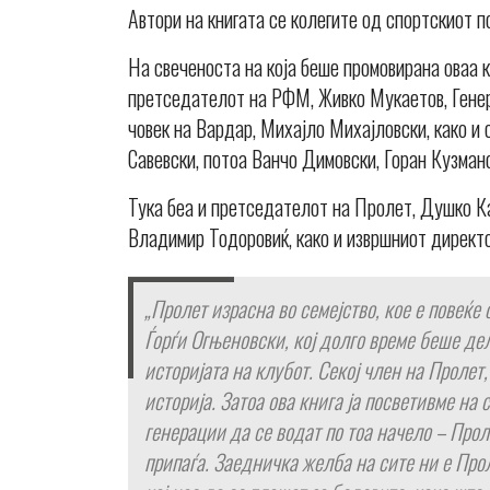
Автори на книгата се колегите од спортскиот 
На свеченоста на која беше промовирана оваа к
претседателот на РФМ, Живко Мукаетов, Гене
човек на Вардар, Михајло Михајловски, како и
Савевски, потоа Ванчо Димовски, Горан Кузман
Тука беа и претседателот на Пролет, Душко Ка
Владимир Тодоровиќ, како и извршниот директ
„Пролет израсна во семејство, кое е повеќе
Ѓорѓи Огњеновски, кој долго време беше дел
историјата на клубот. Секој член на Пролет,
историја. Затоа ова книга ја посветивме на 
генерации да се водат по тоа начело – Проле
припаѓа. Заедничка желба на сите ни е Про