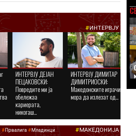
С
#
ИНТЕРВЈУ
аг
ИНТЕРВЈУ ДЕЈАН
ИНТЕРВЈУ ДИМИТАР
ПЕЦАКОВСКИ:
ДИМИТРИОСКИ:
га
Повредите ми ја
Македонските играчи
тва
обележаа
мора да излезат од...
кариерата,
никогаш...
#
МАКЕДОНИЈА
а
#
Првалига
#
Младинци