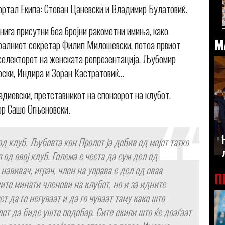
портал Екипа: Стеван Цаневски и Владимир Булатовиќ.
нига присутни беа бројни ракометни имиња, како
М
ралниот секретар Филип Милошевски, потоа првиот
 селекторот на женската репрезентација, Љубомир
оски, Индира и Зоран Кастратовиќ…
диевски, претставникот на спонзорот на клубот,
ор Сашо Огњеновски.
 од клуб. Љубовта кон Пролет ја добив од мојот татко
 од овој клуб. Голема е честа да сум дел од
 навивач, играч, член на управа е дел од оваа
П
сите минати членови на клубот, но и за идните
т да го негуваат и да го чуваат таму како што
лет да биде уште подобар. Сите екипи што ќе доаѓаат