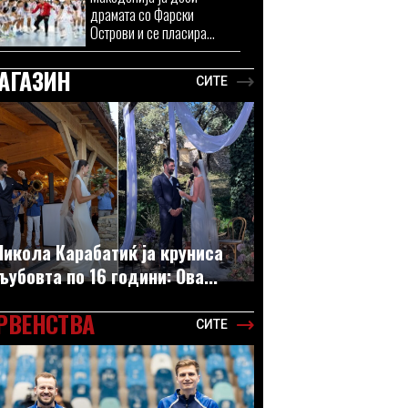
драмата со Фарски
Острови и се пласира...
АГАЗИН
СИТЕ
Никола Карабатиќ ја круниса
љубовта по 16 години: Ова...
РВЕНСТВА
СИТЕ