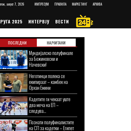
еток, август 7, 2026
ИМПРЕСУМ
ПРАВИЛА
МАРКЕТИНГ
АРХИВА
РУГА 2025
ИНТЕРВЈУ
ВЕСТИ
ПОСЛЕДНИ
НАЈЧИТАНИ
Мундијалско полуфинале
за Божиновски и
Начевски!
Неготинци полека се
екипираат – камбек на
Орхан Емини
Кадетите ги чекаат уште
два меча на ЕП –
следува...
Познати полуфиналистите
на СП за кадетки – Египет