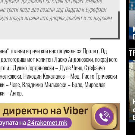
и досега, да доаѓаат со страв од пораз. Имавме
ме трети пред две сезони зад Вардар и Еурофарм
јада млади играчи што допрва доаѓаат и се надевам
ени“, големи играчи кои настапувале за Пролет. Од
Т
и долгогодишниот капитен Ласко Андоновски, покрај кого
ште и : Душко Јордановски – Дуле Чиче, Стефанчо
мелковски, Никодин Кокаланов – Мец, Ристо Трпчевски
ски – Чаве, Владимир Миљовски – Брле, Мирослав
ки – Ангор.