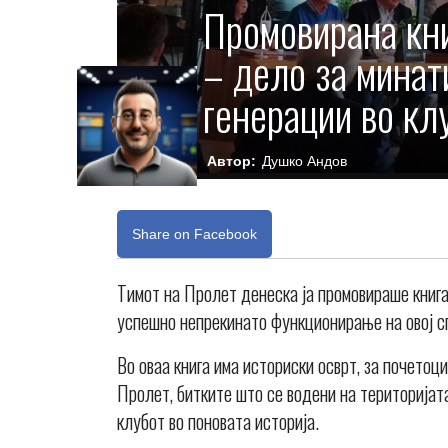
Промовирана кни
– дело за минат
генерации во кл
Автор:
Душко Андов
Share on Facebook
Тимот на Пролет денеска ја промовираше книг
успешно непрекинато функционирање на овој с
Во оваа книга има историски осврт, за почетоц
Пролет, битките што се водени на територијата
клубот во поновата историја.