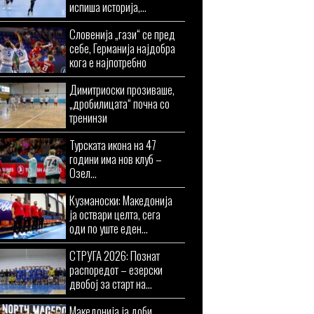
испиша историја,...
Словенија „гази“ се пред
себе, Германија најдобра
кога е најпотребно
Димитриоски прозиваше,
„дробилицата“ почна со
тренинзи
Турската икона на 47
години има нов клуб –
Озел...
Кузманоски: Македонија
ја оствари целта, сега
оди по уште еден...
СТРУГА 2026: Познат
распоредот – езерски
двобој за старт на...
Македонија ја доби