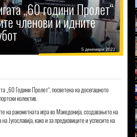
гата „60 години Пролет“
ите членови и идните
убот
5 декември 2022
ата „60 Години Пролет“, посветена на досегашното
портски колектив.
ите на ракометната игра во Македонија, создавањето на
 на Југославија, како и за предизвиците и успесите на