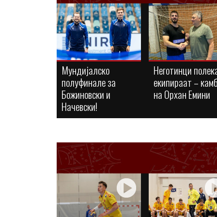
Мундијалско
Неготинци полека
полуфинале за
екипираат – кам
Божиновски и
на Орхан Емини
Начевски!