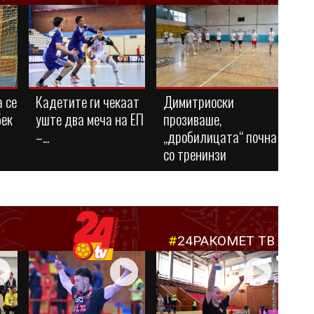
 се
Кадетите ги чекаат
Димитриоски
бек
уште два меча на ЕП
прозиваше,
–...
„дробилицата“ почна
со тренинзи
#
24РАКОМЕТ ТВ