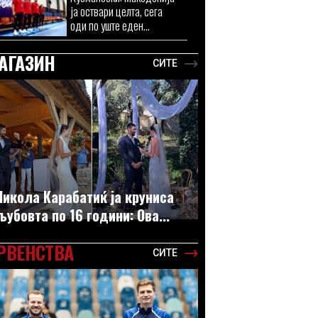
ја оствари целта, сега
оди по уште еден...
АГАЗИН
СИТЕ
Никола Карабатиќ ја круниса
љубовта по 16 години: Ова...
РВЕНСТВА
СИТЕ