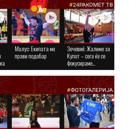
#
24РАКОМЕТ ТВ
Малус: Eкипата ме
Зечевиќ: Жалиме за
е
прави подобар
Купот – сега ќе се
ука
фокусираме...
#
ФОТОГАЛЕРИЈА