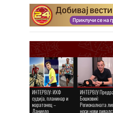
ИНТЕРВЈУ: ИХФ
ИНТЕРВЈУ Предр
судија, планинар и
Бошковиќ:
маратонец –
Регионалната ли
Даниело
носи нови ривалс