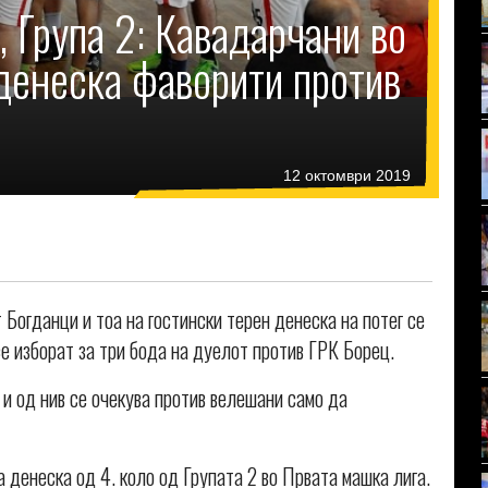
, Група 2: Кавадарчани во
 денеска фаворити против
12 октомври 2019
огданци и тоа на гостински терен денеска на потег се
се изборат за три бода на дуелот против ГРК Борец.
и од нив се очекува против велешани само да
а денеска од 4. коло од Групата 2 во Првата машка лига.