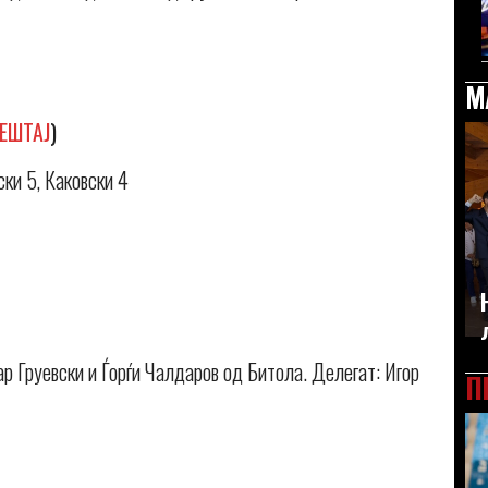
М
ЕШТАЈ
)
ски 5, Каковски 4
ар Груевски и Ѓорѓи Чалдаров од Битола. Делегат: Игор
П