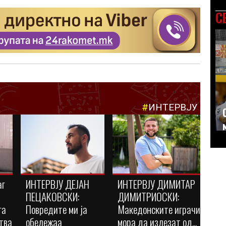
С
#
ИНТЕРВЈУ
аг
ИНТЕРВЈУ ДЕЈАН
ИНТЕРВЈУ ДИМИТАР
ПЕЦАКОВСКИ:
ДИМИТРИОСКИ:
га
Повредите ми ја
Македонските играчи
тва
обележаа
мора да излезат од...