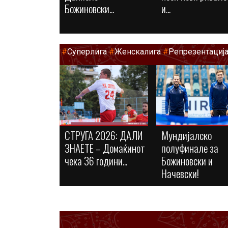
Божиновски...
и...
#
Суперлига
#
Женскалига
#
Репрезентациј
СТРУГА 2026: ДАЛИ
Мундијалско
ЗНАЕТЕ – Домаќинот
полуфинале за
чека 36 години...
Божиновски и
Начевски!