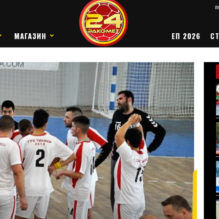
п
МАГАЗИН
ЕП 2026
СТ