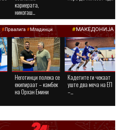
кариерата,
никогаш...
#
МАКЕДОНИЈА
а
#
Првалига
#
Младинци
Неготинци полека се
Кадетите ги чекаат
екипираат – камбек
уште два меча на ЕП
на Орхан Емини
–...