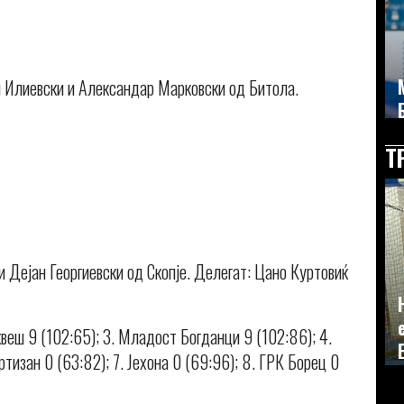
ан Илиевски и Александар Марковски од Битола.
Т
и Дејан Георгиевски од Скопје. Делегат: Цано Куртовиќ
веш 9 (102:65); 3. Младост Богданци 9 (102:86); 4.
ртизан 0 (63:82); 7. Јехона 0 (69:96); 8. ГРК Борец 0