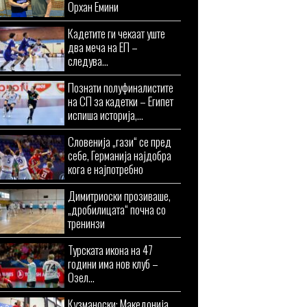
Орхан Емини
Кадетите ги чекаат уште
два меча на ЕП –
следува...
Познати полуфиналистите
на СП за кадетки – Египет
испиша историја,...
Словенија „гази“ се пред
себе, Германија најдобра
кога е најпотребно
Димитриоски прозиваше,
„дробилицата“ почна со
тренинзи
Турската икона на 47
години има нов клуб –
Озел...
Кузманоски: Македонија