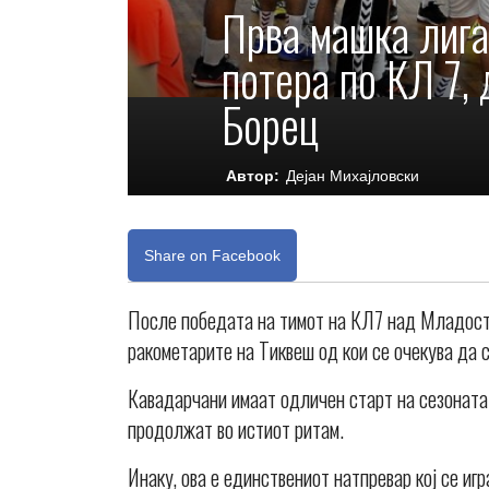
Прва машка лига
потера по КЛ 7,
Борец
Автор:
Дејан Михајловски
Share on Facebook
После победата на тимот на КЛ7 над Младост Б
ракометарите на Тиквеш од кои се очекува да 
Кавадарчани имаат одличен старт на сезоната 
продолжат во истиот ритам.
Инаку, ова е единствениот натпревар кој се игр