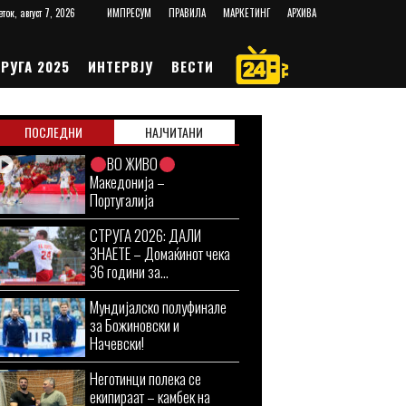
еток, август 7, 2026
ИМПРЕСУМ
ПРАВИЛА
МАРКЕТИНГ
АРХИВА
РУГА 2025
ИНТЕРВЈУ
ВЕСТИ
ПОСЛЕДНИ
НАЈЧИТАНИ
ВО ЖИВО
Македонија –
Португалија
СТРУГА 2026: ДАЛИ
ЗНАЕТЕ – Домаќинот чека
36 години за...
Мундијалско полуфинале
за Божиновски и
Начевски!
Неготинци полека се
екипираат – камбек на