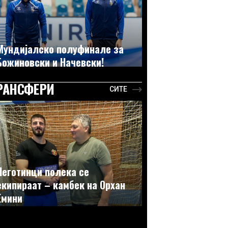
Мундијалско полуфинале за
Божиновски и Начевски!
РАНСФЕРИ
СИТЕ
Неготинци полека се
екипираат – камбек на Орхан
Емини