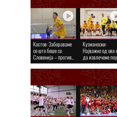
Костов: Забораваме
Кузманоски:
се што беше со
Најважно од ова 
Словенија – против...
да извлечеме по