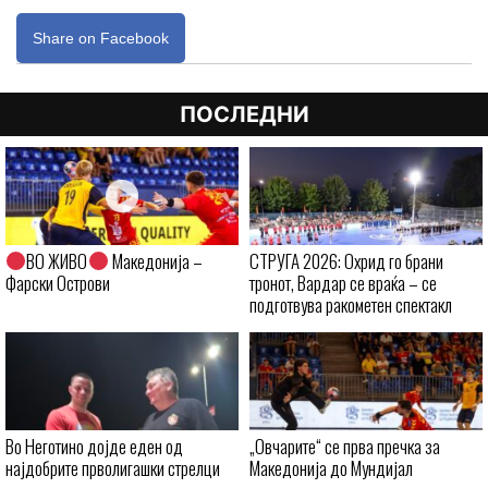
Share on Facebook
ПОСЛЕДНИ
ВО ЖИВО
Македонија –
СТРУГА 2026: Охрид го брани
Фарски Острови
тронот, Вардар се враќа – се
подготвува ракометен спектакл
Во Неготино дојде еден од
„Овчарите“ се прва пречка за
најдобрите прволигашки стрелци
Македонија до Мундијал