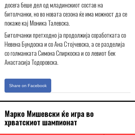
досега беше дел од младинскиот состав на
битолчанки, но во новата сезона ќе има можност да се
покаже кај Моника Талевска.
Битолчанки претходно ја продолжија соработката со
Невена Бундоска и со Ана Стојчевска, а се разделија
со голманката Симона Спиркоска и со левиот бек
Анастасија Тодоровска.
Share on Facebook
Марко Мишевски ќе игра во
хрватскиот шампионат