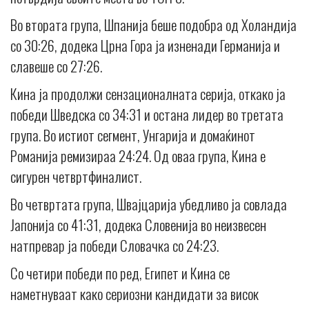
Во втората група, Шпанија беше подобра од Холандија
со 30:26, додека Црна Гора ја изненади Германија и
славеше со 27:26.
Кина ја продолжи сензационалната серија, откако ја
победи Шведска со 34:31 и остана лидер во третата
група. Во истиот сегмент, Унгарија и домаќинот
Романија ремизираа 24:24. Од оваа група, Кина е
сигурен четвртфиналист.
Во четвртата група, Швајцарија убедливо ја совлада
Јапонија со 41:31, додека Словенија во неизвесен
натпревар ја победи Словачка со 24:23.
Со четири победи по ред, Египет и Кина се
наметнуваат како сериозни кандидати за висок