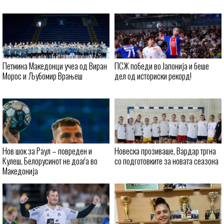
Петмина Македонци учеа од Виран
ПСЖ победи во Јапонија и беше
Морос и Љубомир Врањеш
дел од историски рекорд!
Нов шок за Раул – повреден и
Новеска прозиваше, Вардар тргна
Кулеш, Белорусинот не доаѓа во
со подготовките за новата сеазона
Македонија