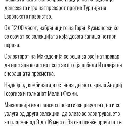
денеска го игра натпреварот против Турција на
Европското првенство.
Од 12:00 часот, избраниците на Горан Кузманоски ќе
се соочат со селекцијата која досега запиша четири
порази.
Селекторот на Македонија се реши за овој натпревар
да настапи во истиот состав што ја победи Италија на
вчерашната пресметка.
Надвор од комбинација останаа десното крило Андреј
Георгиев и голманот Мелин Фехми.
Македонија има шанси со позитивен резултат, но и со
услуга од други селекции, да влезе во разигрувањето
за пласман од 9 до 16 место. За ова повеќе прочитајте