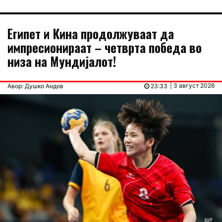
Египет и Кина продолжуваат да
импресионираат – четврта победа во
низа на Мундијалот!
| 3 август 2026
Авор: Душко Андов
23:33