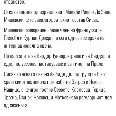
странство.
Откако замина од израелскиот Макаби Ришон Ле Зион,
Мишевски ќе го засили хрватскиот состав Сисак.
Мишевски своевремено беше член на француските
Гренобл и Курнон Доверњ, а сега одново се враќа на
интернационална сцена.
По настапите за Вардар Јуниор, играше и за Вардар, а
една полусезона настапуваше и за тимот на Пролет.
Сисак во новата сезона ќе биде дел од групата Б во
хрватскиот шампионат, ги избегна Загреб и Нексе
Нашице, а ќе игра против Сесвете, Карловац, Горица,
Трогир, Осијек, Чаковец и Метковиќ во регуларниот дел
од сезоната.