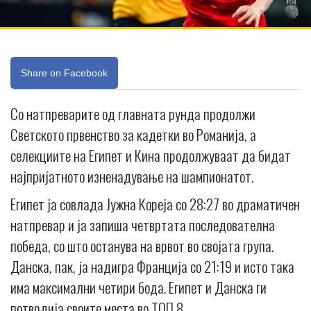
Share on Facebook
Со натпреварите од главната рунда продолжи
Светското првенство за кадетки во Романија, а
селекциите на Египет и Кина продолжуваат да бидат
најпријатното изненадување на шампионатот.
Египет ја совлада Јужна Кореја со 28:27 во драматичен
натпревар и ја запиша четвртата последователна
победа, со што останува на врвот во својата група.
Данска, пак, ја надигра Франција со 21:19 и исто така
има максимални четири бода. Eгипет и Данска ги
потврдија своите места во ТОП 8.