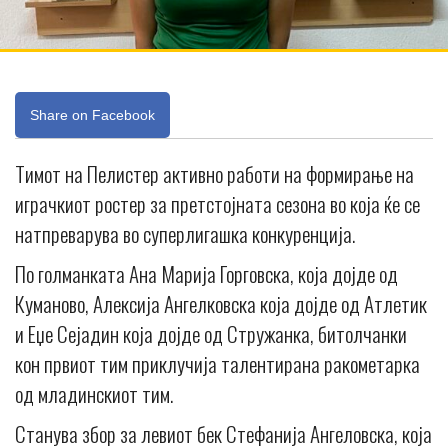
Share on Facebook
Тимот на Пелистер активно работи на формирање на
играчкиот ростер за претстојната сезона во која ќе се
натпреварува во суперлигашка конкуренција.
По голманката Ана Марија Горговска, која дојде од
Куманово, Алексија Ангелковска која дојде од Атлетик
и Еџе Сејадин која дојде од Стружанка, битолчанки
кон првиот тим приклучија талентирана ракометарка
од младинскиот тим.
Станува збор за левиот бек Стефанија Ангеловска, која