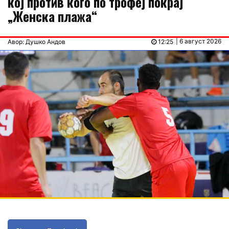
кој против кого по трофеј покрај
„Женска плажа“
| 6 август 2026
Авор: Душко Андов
12:25