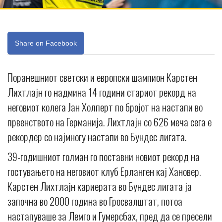
Share on Facebook
Поранешниот светски и европски шампион Карстен
Лихтлајн го надмина 14 години стариот рекорд на
неговиот колега Јан Холперт по бројот на настапи во
првенството на Германија. Лихтлајн со 626 меча сега е
рекордер со најмногу настапи во Бундес лигата.
39-годишниот голман го поставни новиот рекорд на
гостувањето на неговиот клуб Ерланген кај Хановер.
Карстен Лихтлајн кариерата во Бундес лигата ја
започна во 2000 година во Гросвалштат, потоа
настапуваше за Лемго и Гумерсбах, пред да се пресели