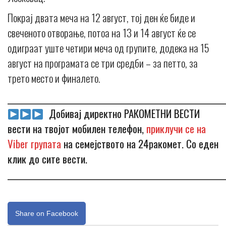
Покрај двата меча на 12 август, тој ден ќе биде и
свеченото отворање, потоа на 13 и 14 август ќе се
одиграат уште четири меча од групите, додека на 15
август на програмата се три средби – за петто, за
трето место и финалето.
_____________________________________________________________
Добивај директно РАКОМЕТНИ ВЕСТИ
вести на твојот мобилен телефон,
приклучи се на
Viber групата
на семејството на 24ракомет. Со еден
клик до сите вести.
_____________________________________________________________
Share on Facebook