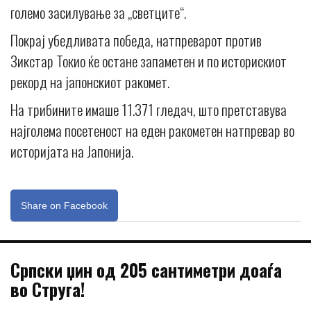
големо засилување за „светците“.
Покрај убедливата победа, натпреварот против
Зикстар Токио ќе остане запаметен и по историскиот
рекорд на јапонскиот ракомет.
На трибините имаше 11.371 гледач, што претставува
најголема посетеност на еден ракометен натпревар во
историјата на Јапонија.
Share on Facebook
Српски џин од 205 сантиметри доаѓа
во Струга!