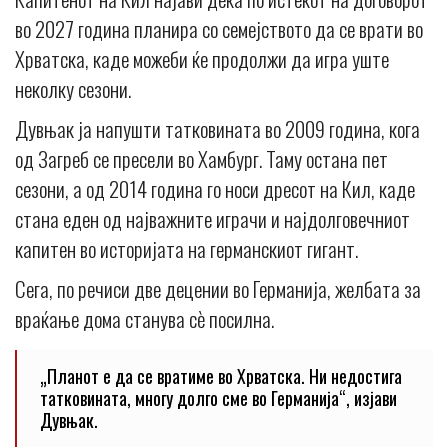
во 2027 година планира со семејството да се врати во
Хрватска, каде можеби ќе продолжи да игра уште
неколку сезони.
Дувњак ја напушти татковината во 2009 година, кога
од Загреб се пресели во Хамбург. Таму остана пет
сезони, а од 2014 година го носи дресот на Кил, каде
стана еден од најважните играчи и најдолговечниот
капитен во историјата на германскиот гигант.
Сега, по речиси две децении во Германија, желбата за
враќање дома станува сè посилна.
„Планот е да се вратиме во Хрватска. Ни недостига
татковината, многу долго сме во Германија“, изјави
Дувњак.