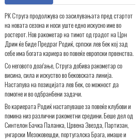
РК Струга продолжува со засилувањата пред стартот
на новата сезона и носи уште едно искусно име во
ростерот. Нов ракометар на тимот од градот на Црн
Дрим ќе биде Предраг Родиќ, српски лев бек кој зад
себе има богата кариера во повеќе европски првенства.
Со неговото доаѓање, Струга добива ракометар со
висина, сила и искуство во бековската линија.
Настапува на позицијата лев бек, со можност да
помогне и во одбранбени задачи.
Во кариерата Родиќ настапуваше за повеќе клубови и
помина низ различни ракометни средини. Беше дел од
Синтелон Бачка Паланка, Црвена Звезда, Партизан,
унгарски Мезоковешди, португалска Брага, имаше и