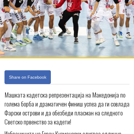
Share on Facebook
Машката кадетска репрезентација на Македонија по
голема борба и драматичен финиш успеа да ги совлада
Фарски острови и да обезбеди пласман на следното
Светско првенство за кадети!
Избраниците на Горан Кузманоски одиграа одлично