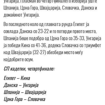
Унгарија. Пласман во четвртфиналето изборија уште
Шпанија, Црна Гора, Швајцарија, Словачка, Данска и
домаќинот Унгарија.
Во последното коло од главната рунда Египет ја
совлада Данска со 23-22 и го потврди првото место,
Шпанија беше подобра од Црна Гора со 35-33, Унгарија
ја победи Кина со 41-36, додека Словачка со триумфот
над Швајцарија (32-27) обезбеди место меѓу
најдобрите осум.
СП кадетки, четвртфинале:
Египет – Кина
Данска – Унгарија
Шпанија – Швајцарија
Црна Гора – Словачка