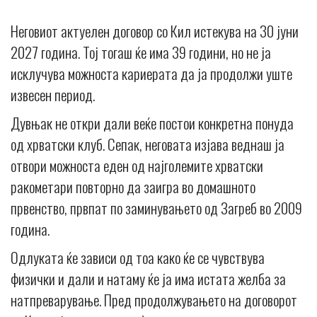
Неговиот актуелен договор со Кил истекува на 30 јуни
2027 година. Тој тогаш ќе има 39 години, но не ја
исклучува можноста кариерата да ја продолжи уште
извесен период.
Дувњак не откри дали веќе постои конкретна понуда
од хрватски клуб. Сепак, неговата изјава веднаш ја
отвори можноста еден од најголемите хрватски
ракометари повторно да заигра во домашното
првенство, првпат по заминувањето од Загреб во 2009
година.
Одлуката ќе зависи од тоа како ќе се чувствува
физички и дали и натаму ќе ја има истата желба за
натпреварување. Пред продолжувањето на договорот