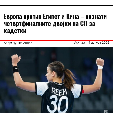
Европа против Египет и Кина – познати
четвртфиналните двојки на СП за
кадетки
| 4 август 2026
Авор: Душко Андов
21:43