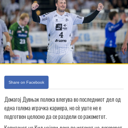
Share on Facebook
Домагој Дувњак полека влегува во последниот дел од
една голема играчка кариера, но сè уште не е
подготвен целосно да се раздели со ракометот.
Капитенот на Кил најави дека по истекот на договорот