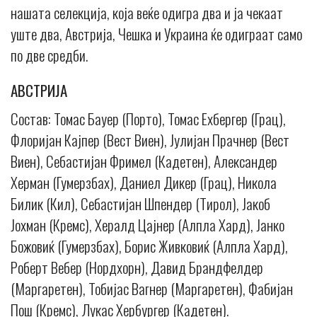
нашата селекција, која веќе одигра два и ја чекаат
уште два, Австрија, Чешка и Украина ќе одиграат само
по две средби.
АВСТРИЈА
Состав: Томас Бауер (Порто), Томас Ехбергер (Грац),
Флоријан Кајпер (Вест Виен), Јулијан Прачнер (Вест
Виен), Себастијан Фримел (Кадетен), Александер
Херман (Гумерзбах), Даниел Дикер (Грац), Никола
Билик (Кил), Себастијан Шпендер (Тирол), Јакоб
Јохман (Кремс), Хералд Цајнер (Алпла Хард), Јанко
Божовиќ (Гумерзбах), Борис Живковиќ (Алпла Хард),
Роберт Вебер (Нордхорн), Давид Брандфелдер
(Маргаретен), Тобијас Вагнер (Маргаретен), Фабијан
Пош (Кремс), Лукас Хербургер (Кадетен).