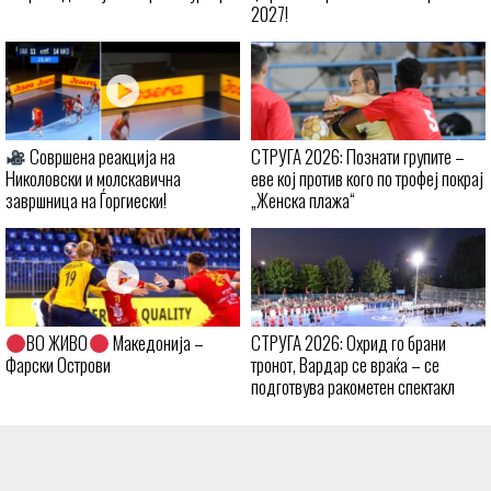
2027!
Совршена реакција на
СТРУГА 2026: Познати групите –
Николовски и молскавична
еве кој против кого по трофеј покрај
завршница на Ѓоргиески!
„Женска плажа“
ВО ЖИВО
Македонија –
СТРУГА 2026: Охрид го брани
Фарски Острови
тронот, Вардар се враќа – се
подготвува ракометен спектакл