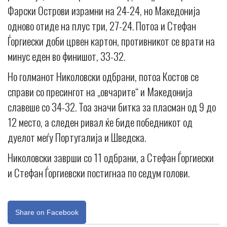
Фарски Острови израмни на 24-24, но Македонија
одново отиде на плус три, 27-24. Потоа и Стефан
Ѓоргиески доби црвен картон, противникот се врати на
минус еден во финишот, 33-32.
Но голманот Николовски одбрани, потоа Костов се
справи со пресингот на „овчарите“ и Македонија
славеше со 34-32. Тоа значи битка за пласман од 9 до
12 место, а следен ривал ќе биде победникот од
дуелот меѓу Португалија и Шведска.
Николовски заврши со 11 одбрани, а Стефан Ѓоргиески
и Стефан Ѓоргиевски постигнаа по седум голови.
Share on Facebook