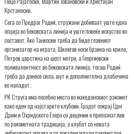
Пеце Рајатоски, Мартин Јовановски и Христијан
Крстаноски.
Сега со Предраг Родиќ, стружани добиваат уште една
опција во бековската линија и уште повеќе искуство во
составот. Ако Танкоски треба да биде главниот
организатор на играта, Шилегов носи брзина на крило,
Петров цврстина на шест метри, а Георгиевски
поливалентност во бековската линија, тогаш Родиќ
треба да донесе сила, шут и дополнителна длабочина
во нападот.
РК Струга има посебно место во македонскиот ракомет
како еден од најстарите клубови. Градот покрај Црн
Дрим и Охридското Езеро со децении е препознатлив
по ракометната традиција, а клубот со новата
амбициозна управа и со локални млади ракометари