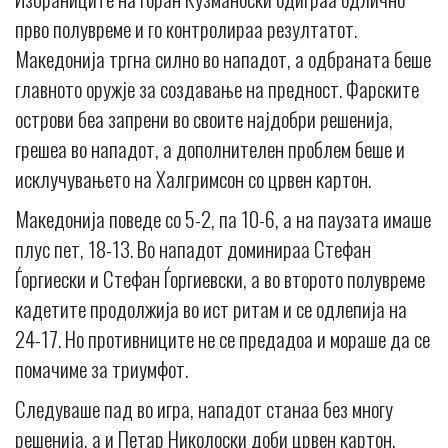
прво полувреме и го контролираа резултатот.
Македонија тргна силно во нападот, а одбраната беше
главното оружје за создавање на предност. Фарските
острови беа запрени во своите најдобри решенија,
грешеа во нападот, а дополнителен проблем беше и
исклучувањето на Халгримсон со црвен картон.
Македонија поведе со 5-2, па 10-6, а на паузата имаше
плус пет, 18-13. Во нападот доминираа Стефан
Ѓоргиески и Стефан Ѓоргиевски, а во второто полувреме
кадетите продолжија во ист ритам и се одлепија на
24-17. Но противниците не се предадоа и мораше да се
помачиме за триумфот.
Следуваше пад во игра, нападот станаа без многу
решенија, а и Петар Николоски доби црвен картон.