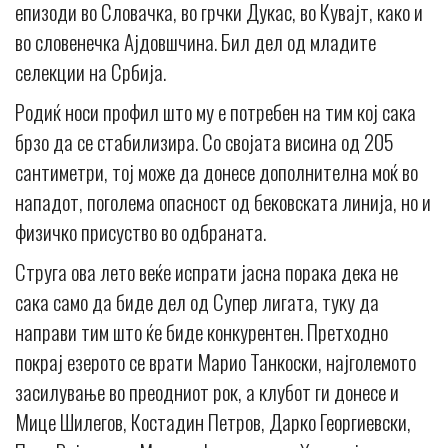
епизоди во Словачка, во грчки Дукас, во Кувајт, како и
во словенечка Ајдовшчина. Бил дел од младите
селекции на Србија.
Родиќ носи профил што му е потребен на тим кој сака
брзо да се стабилизира. Со својата висина од 205
сантиметри, тој може да донесе дополнителна моќ во
нападот, поголема опасност од бековската линија, но и
физичко присуство во одбраната.
Струга ова лето веќе испрати јасна порака дека не
сака само да биде дел од Супер лигата, туку да
направи тим што ќе биде конкурентен. Претходно
покрај езерото се врати Марио Танкоски, најголемото
засилување во преодниот рок, а клубот ги донесе и
Мице Шилегов, Костадин Петров, Дарко Георгиевски,