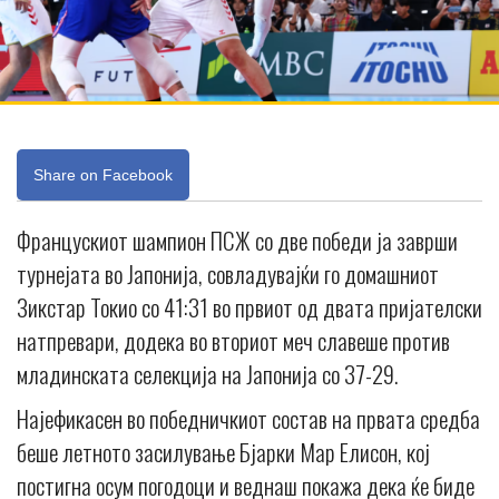
Share on Facebook
Францускиот шампион ПСЖ со две победи ја заврши
турнејата во Јапонија, совладувајќи го домашниот
Зикстар Токио со 41:31 во првиот од двата пријателски
натпревари, додека во вториот меч славеше против
младинската селекција на Јапонија со 37-29.
Најефикасен во победничкиот состав на првата средба
беше летното засилување Бјарки Мар Елисон, кој
постигна осум погодоци и веднаш покажа дека ќе биде