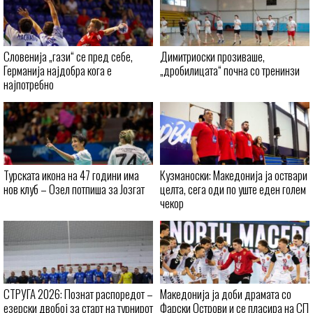
Словенија „гази“ се пред себе,
Димитриоски прозиваше,
Германија најдобра кога е
„дробилицата“ почна со тренинзи
најпотребно
Турската икона на 47 години има
Кузманоски: Македонија ја оствари
нов клуб – Озел потпиша за Јозгат
целта, сега оди по уште еден голем
чекор
СТРУГА 2026: Познат распоредот –
Македонија ја доби драмата со
езерски двобој за старт на турнирот
Фарски Острови и се пласира на СП