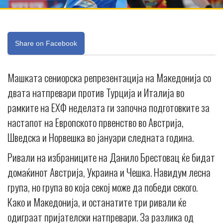
Share on Facebook
Машката сениорска репрезентација на Македонија со
двата натпревари против Турција и Италија во
рамките на ЕХФ неделата ги започна подготовките за
настапот на Европското првенство во Австрија,
Шведска и Норвешка во јануари следната година.
Ривали на избраниците на Данило Брестовац ќе бидат
домаќинот Австрија, Украина и Чешка. Навидум лесна
група, но група во која секој може да победи секого.
Како и Македонија, и останатите три ривали ќе
одиграат пријателски натпревари. За разлика од