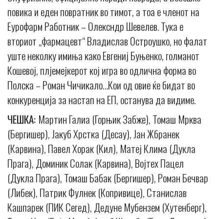
повика и еден повратник во тимот, а тоа е членот на
Еурофарм Работник – Олексндр Шевелев. Тука е
вториот „фармацевт“ Владислав Остроушко, но фалат
уште неколку имиња како Евгениј Буњенко, голманот
Кошевој, плјемејкерот кој игра во одлична форма во
Полска – Роман Чичикало…Кои од овие ќе бидат во
конкуренција за настап на ЕП, останува да видиме.
ЧЕШКА:
Мартин Галиа (Горњик Забже), Томаш Мрква
(Бергишер), Јакуб Хрстка (Десау), Јан Жбранек
(Карвина), Павел Хорак (Кил), Матеј Клима (Дукла
Прага), Доминик Солак (Карвина), Војтех Пацел
(Дукла Прага), Томаш Бабак (Бергишер), Роман Бечвар
(Либек), Патрик Фулнек (Копривице), Станислав
Кашпарек (ПИК Сегед), Дедуне Мубензем (Хутенберг),