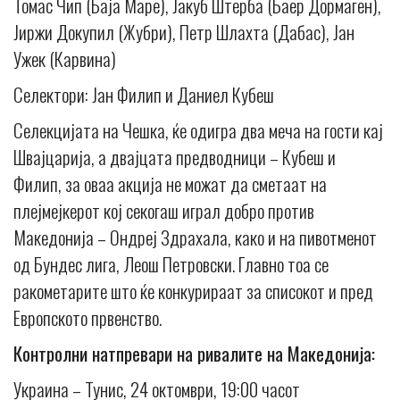
Томас Чип (Баја Маре), Јакуб Штерба (Баер Дормаген),
Јиржи Докупил (Жубри), Петр Шлахта (Дабас), Јан
Ужек (Карвина)
Селектори: Јан Филип и Даниел Кубеш
Селекцијата на Чешка, ќе одигра два меча на гости кај
Швајцарија, а двајцата предводници – Кубеш и
Филип, за оваа акција не можат да сметаат на
плејмејкерот кој секогаш играл добро против
Македонија – Ондреј Здрахала, како и на пивотменот
од Бундес лига, Леош Петровски. Главно тоа се
ракометарите што ќе конкурираат за списокот и пред
Европското првенство.
Контролни натпревари на ривалите на Македонија:
Украина – Тунис, 24 октомври, 19:00 часот