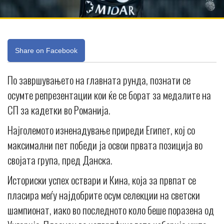
Share on Facebook
По завршувањето на главната рунда, познати се
осумте репрезентации кои ќе се борат за медалите на
СП за кадетки во Романија.
Најголемото изненадување приреди Египет, кој со
максимални пет победи ја освои првата позиција во
својата група, пред Данска.
Историски успех оствари и Кина, која за првпат се
пласира меѓу најдобрите осум селекции на светски
шампионат, иако во последното коло беше поразена од