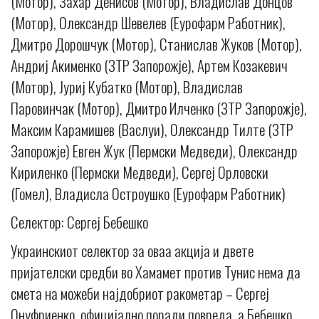
(Мотор), Захар Денисов (Мотор), Владислав Донцов
(Мотор), Олександр Шевелев (Еурофарм Работник),
Дмитро Дорошчук (Мотор), Станислав Жуков (Мотор),
Андриј Акименко (ЗТР Запорожје), Артем Козакевич
(Мотор), Јуриј Кубатко (Мотор), Владислав
Паровинчак (Мотор), Дмитро Илченко (ЗТР Запорожје),
Максим Карамишев (Васлуи), Олександр Тилте (ЗТР
Запорожје) Евген Жук (Пермски Медведи), Олександр
Кириленко (Пермски Медведи), Сергеј Орловски
(Гомел), Владисла Остроушко (Еурофарм Работник)
Селектор: Сергеј Бебешко
Украинскиот селектор за оваа акција и двете
пријателски средби во Хамамет против Тунис нема да
смета на можеби најдобриот ракометар – Сергеј
Онуфриенко, официјално поради повреда, а Бебешко