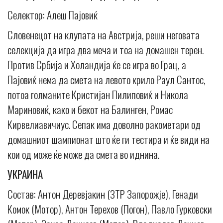
Селектор: Алеш Пајовиќ
Словенецот на клупата на Австрија, реши неговата
селекција да игра два меча и тоа на домашен терен.
Против Србија и Холандија ќе се игра во Грац, а
Пајовиќ нема да смета на левото крило Раул Сантос,
потоа голманите Кристијан Пилиповиќ и Никола
Мариновиќ, како и бекот на Балинген, Ромас
Кирвелиавичиус. Сепак има доволно ракометари од
домашниот шампионат што ќе ги тестира и ќе види на
кои од може ќе може да смета во иднина.
УКРАИНА
Состав: Антон Деревјакин (ЗТР Запорожје), Генади
Комок (Мотор), Антон Терехов (Погон), Павло Гурковски