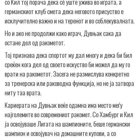
со Кил тој порача дека сè уште ужива во играта, а
германскиот клуб смета дека неговото присуство е
исклучително важно и на теренот и во соблекувалната.
Но и ако не продолжи како играч, Дувњак сака да
остане дел од ракометот.
Тој признава дека спортот му дал многу и дека би бил
среќен кога дел од своето искуство би можел да му го
врати на ракометот. Засега не размислува конкретно
за тренерска или раководна функција, но не ја затвора
ниту таа врата.
Кариерата на Дувњак веќе одамна има место меѓу
најголемите во современиот ракомет. Со Хамбург и Кил
ја освојуваше Лигата на шампионите, беше германски
шампион и освојувач на домашните купови, а со