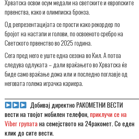
Хрватска освои осум медали на светските и европските
првенства, како и олимписка бронза.
Од репрезентацијата се прости како рекордер по
бројот на настапи и голови, по освоеното сребро на
Светското првенство во 2025 година.
Сега пред него е уште една сезона во Кил. А потоа
следува одлуката – дали враќањето во Хрватска ќе
биде само враќање дома или и последно поглавје од
неговата голема играчка кариера.
_____________________________________________________________
Добивај директно РАКОМЕТНИ ВЕСТИ
вести на твојот мобилен телефон,
приклучи се на
Viber групата
на семејството на 24ракомет. Со еден
клик до сите вести.